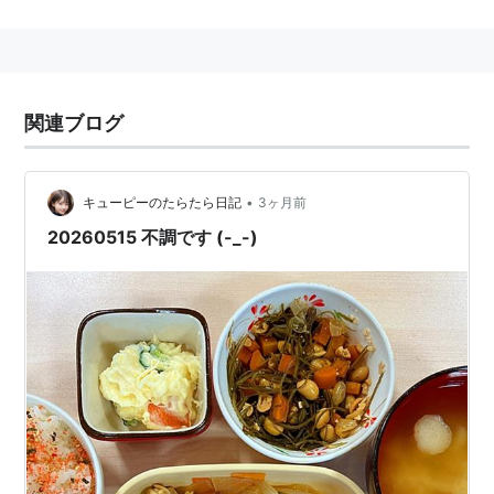
浦上杏子（10歳）：
大森絢音
浦上杏菜（6歳）：
遠藤璃菜
浦上杏子（2歳）：
平澤宏々路
関連ブログ
浦上杏子（4歳）：
信太真妃
倉橋悦子：
吉田羊
倉橋和樹：
渡辺隼斗
•
キューピーのたらたら日記
3ヶ月前
医師：
佐伯新
20260515 不調です (-_-)
看護師：
常石梨乃
看護師：
根本江理子
松之下：
上田耕一
関根健介：
平田満