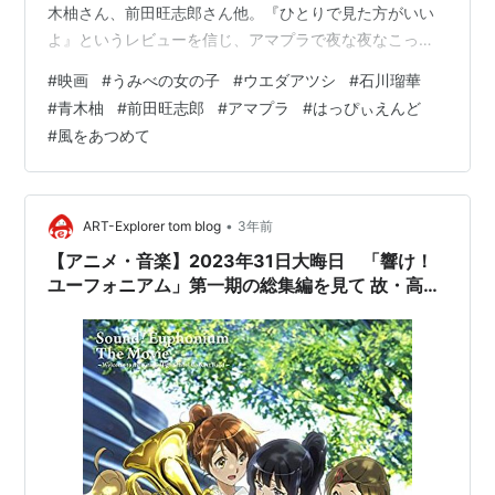
木柚さん、前田旺志郎さん他。『ひとりで見た方がいい
よ』というレビューを信じ、アマプラで夜な夜なこっそ
りと鑑賞した。 umibe-girl.jp 以下、あらすじ。（参照
#
映画
#
うみべの女の子
#
ウエダアツシ
#
石川瑠華
Filmarks） 海辺の田舎町に暮らす中学二年生の小梅（石
#
青木柚
#
前田旺志郎
#
アマプラ
#
はっぴぃえんど
川瑠華）は、憧れの三崎先輩（倉悠貴）に手酷いフラれ
#
風をあつめて
方をして自棄になり、同級生の磯辺（青木柚）を誘って
衝動的に初体験を済ませる。なぜその相手が自分だった
のかと問う磯辺に、「一年の時あたしに告ったじゃん」
と、ことも無げに…
•
ART-Explorer tom blog
3年前
【アニメ・音楽】2023年31日大晦日 「響け！
ユーフォニアム」第一期の総集編を見て 故・高橋
幸宏（YMO）の「Rydeen（ライディーン）」に
思うところ…