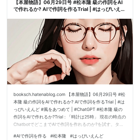
【本屋物語】06月29日号 #松本隆 級の作詞をAI
で作れるか? AIで作詞を作るTrial | #はっぴいえん
ど #風をあつめて | #ChatGPT
booksch.hatenablog.com 【本屋物語】06月29日号 #松
本隆 級の作詞をAIで作れるか? AIで作詞を作るTrial | #は
っぴいえんど #風をあつめて | #ChatGPT #松本隆 級の
作詞をAIで作れるか?Trial : 「時計は25時」 現在の時点の
ChatbotでどこまでAIで作詞を作れるのか?を試す。タイ
トルは何となく幻想をめざし「時計は25時」としまし
#
AIで作詞を作る
#
松本隆
#
はっぴいえんど
た。松本隆さんがもしも作ったらで進めました。以下を