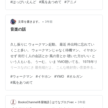
#
はっぴいえんど
#
風をあつめて
#
アニメ
目していた放送だよね。 その大晦日から年始まで4日連
続でNHKで放送される総集編の一回目が本日の2023年12
月31日の放送回だったんだけど。最初も言った…
•
文章を書きます。
3年前
音楽の話
久し振りに ウォークマン起動。 最近 外出時に忘れてい
くこと多い。 ウォークマンじゃなく待機マン。 イヤホン
せず 街行く人の会話とか 風の音とか 聴いた方がいい と
いう人もいる。 うーむ。 いま YMO聴いてる。 1978年リ
リースなのにさ 最先端だよ。 こんな格好良い音楽作る人
たち他にいないよ。 何回聴いても飽きない。 私が小2く
#
ウォークマン
#
イヤホン
#
YMO
#
オルガン
らいの時に オルガンが来て 結局片手しか弾けませんでし
#
風をあつめて
た。 電気で動いて音量が一切調節不能で（！） 音が大き
いから夜に弾くわけにもいかないし。 FF6のピアノコレ
クションを無謀にも買って 弾けそうな曲が「ティナのテ
ーマ」だったので 冒頭部分だけ両手弾き覚えました。 …
•
BooksChannel本屋物語 | はてなブログver.
3年前