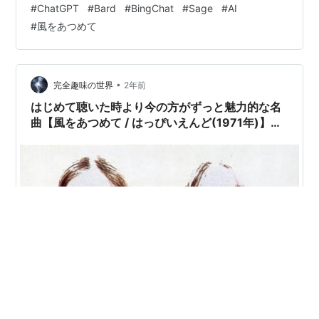
#
ChatGPT
#
Bard
#
BingChat
#
Sage
#
AI
プロンプトとします。 プロンプトですので敬称略とさせ
#
風をあつめて
ていただきます。 「風をあつめて」歌手 はっぴいえんど
作詞 松本隆の歌詞のセンス・用法・言葉の選び方・韻…
•
完全趣味の世界
2年前
はじめて聴いた時より今の方がずっと魅力的な名
曲【風をあつめて / はっぴいえんど(1971年)】日
本語ロック史草創期の奇跡のバント。