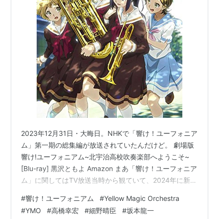
2023年12月31日・大晦日。NHKで「響け！ユーフォニア
ム」第一期の総集編が放送されていたんだけど。 劇場版
響け!ユーフォニアム~北宇治高校吹奏楽部へようこそ~
[Blu-ray] 黒沢ともよ Amazon まあ「響け！ユーフォニア
ム」に関してはTV放送当時から観ていて、2024年に新し
いシリーズも始まるらしく。今回の放送も何気に見てい
#
響け！ユーフォニアム
#
Yellow Magic Orchestra
たんっだよ。 そもそもが京アニのアニメはほぼ漏らさず
#
YMO
#
高橋幸宏
#
細野晴臣
#
坂本龍一
に観ているけど。不幸が事件の復帰も応援したいので注