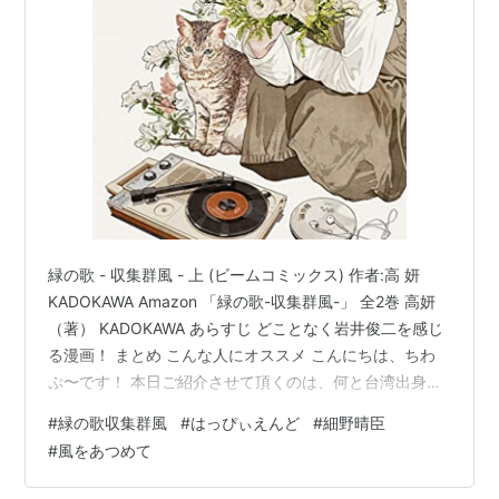
緑の歌 - 収集群風 - 上 (ビームコミックス) 作者:高 妍
KADOKAWA Amazon 「緑の歌-収集群風-」 全2巻 高妍
（著） KADOKAWA あらすじ どことなく岩井俊二を感じ
る漫画！ まとめ こんな人にオススメ こんにちは、ちわ
ぷ〜です！ 本日ご紹介させて頂くのは、何と台湾出身の
漫画家さんの作品！ 日本のエンタメが好きな女の子の青
#
緑の歌収集群風
#
はっぴぃえんど
#
細野晴臣
春もので、とても良い作品でした☆ 「緑の歌-収集群
#
風をあつめて
風-」 全2巻 高妍（著） KADOKAWA あらすじ 台北にほ
ど近い田舎町に暮らす緑は、日本の歌「風をあつめて」