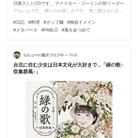
日購入したCDです。 デクスター・ゴードンの初リーダー
アルバムです。 聴くのが楽しみです。 晩ご飯はまたお節
でした。 夕食_20260103 頑張って減らしてるんですけ
#
日記
#
料理
#
カップ麺
#
独自ドメイン
どね、、、、。 夜は21時から24時までお店を開けていま
#
メタバース
#
PABLO
#
風をあつめて
した。 （写真撮るの忘れていました。） 6名のお客様が
お見えになりました。 こんなに賑やかになったのは開店
初日以来です。 昨日のお客様 ユイちゃん ななみん ルリ
ちゃん セリカさん るーちゃん きょんちゃ…
•
ちわぷ〜の書評ブログ🐶
1年前
台北に住む少女は日本文化が大好きで…「緑の歌-
収集群風-」