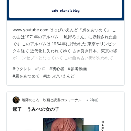
www.youtube.com はっぴいえんど『風をあつめて』 こ
の曲は1971年のアルバム 「風街ろまん」に収録された曲
です このアルバムは 1964年に行われた 東京オリンピッ
クを経て 近代化し失われてゆく 古き良き日本、東京の姿
が コンセプトとなっていて この曲も古い街が失われてい
く 様子に対する憂いがうたわれています 歌詞もこだわっ
#
ウクレレ
#
ソロ
#
初心者
#
参考動画
て 全て日本語で書かれており なんともいえない ゆるー
#
風をあつめて
#
はっぴいえんど
い感じで 力を抜いて聞ける曲です♪
store.shopping.yahoo.co.jp
•
暁降のころ―映画と読書のジャーナル―
2年前
鑑了 うみべの女の子