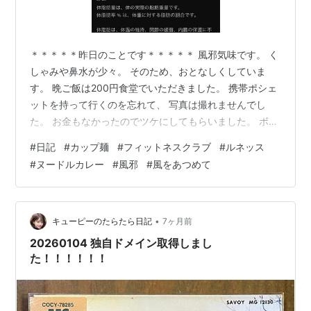
＊＊＊＊＊昨日のことです＊＊＊＊＊ 風邪気味です。 く
しゃみや鼻水が少々。 そのため、おとなしくしていま
す。 晩ご飯は200円食堂でいただきました。 携帯ポシェ
ットを持って行くのを忘れて、 写真は撮れませんでし
た。 お金もなかったのでツケにしてもらいました。 ボケ
てきたようですね。 夜はお店（カフェ・パブロ）を開け
#
日記
#
カップ麺
#
フィットネスクラブ
#
ルネッス
ました。 お客さんが3名お見えになりました。 詳しくは
#
ヌードルカレー
#
風邪
#
風をあつめて
もう一つのブログに書いています。
kewpielovesyou.com ＊＊＊＊＊今日のお話です＊＊＊
＊＊ 今朝は9時起床。 だんだん9時起きが習慣になって
きました。 まあ、朝早く起きてもすることがないのでえ
•
キューピーのたらたら日記
7ヶ月前
えか って思っています…
20260104 独自ドメイン取得しまし
た！！！！！！