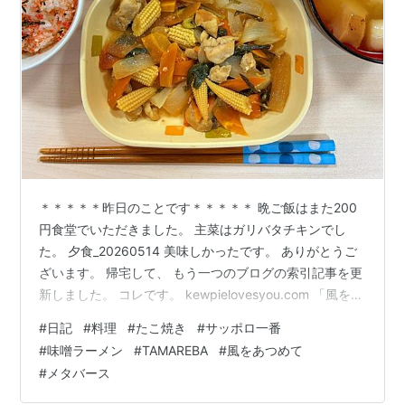
＊＊＊＊＊昨日のことです＊＊＊＊＊ 晩ご飯はまた200
円食堂でいただきました。 主菜はガリバタチキンでし
た。 夕食_20260514 美味しかったです。 ありがとうご
ざいます。 帰宅して、 もう一つのブログの索引記事を更
新しました。 コレです。 kewpielovesyou.com 「風をあ
つめて」もよろしくね。 夜は お酒と肴を用意して、 酒
#
日記
#
料理
#
たこ焼き
#
サッポロ一番
_20260514 （たこ焼きでしゅ。） Second LifeにINして
#
味噌ラーメン
#
TAMAREBA
#
風をあつめて
TAMAREBAさんにお邪魔しました。 SL_20260514-1 い
#
メタバース
つも流行っています。 私です。 SL_20260514-2 美憂マ
マです。 SL_20260514-3 ＊＊＊…