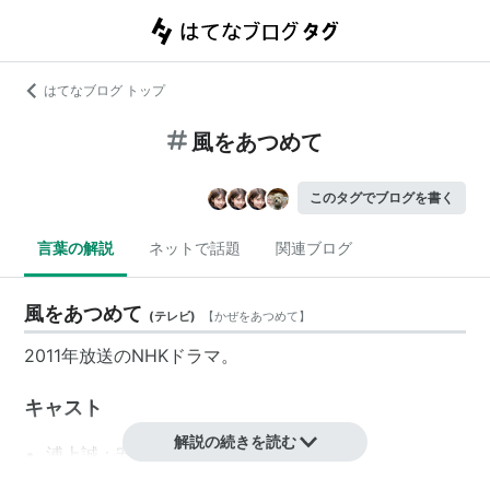
はてなブログ トップ
風をあつめて
このタグでブログを書く
言葉の解説
ネットで話題
関連ブログ
風をあつめて
(
テレビ
)
【
かぜをあつめて
】
2011年放送のNHKドラマ。
キャスト
解説の続きを読む
浦上誠：
安田顕
浦上攝：
中越典子