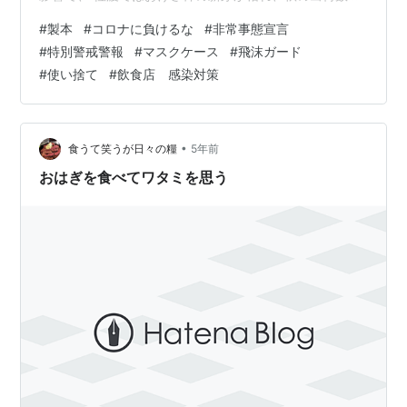
少なくなる見込みだとか……。💧 これは植物に限ったこ
#
製本
#
コロナに負けるな
#
非常事態宣言
とではありません。 昨今のコロナもあります。免疫力を
#
特別警戒警報
#
マスクケース
#
飛沫ガード
下げないように、暖かい格好でお休みくださいね☺ さ
#
使い捨て
#
飲食店 感染対策
て、そのコロナ禍により、新潟県新潟市に特別警戒警報
が発令されました。 そのため、飲食店さんなどに時短営
業の要請や、今まで以上の対策お願いが出されていま
す。 いたがきは、そんなコロナ対策を…
•
食うて笑うが日々の糧
5年前
おはぎを食べてワタミを思う