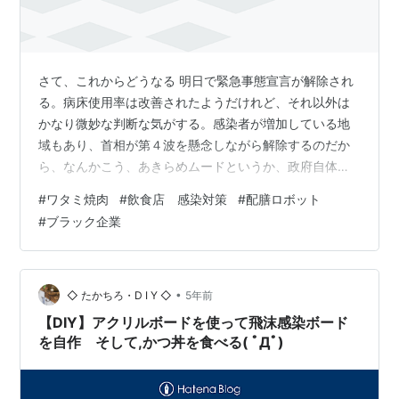
さて、これからどうなる 明日で緊急事態宣言が解除され
る。病床使用率は改善されたようだけれど、それ以外は
かなり微妙な判断な気がする。感染者が増加している地
域もあり、首相が第４波を懸念しながら解除するのだか
ら、なんかこう、あきらめムードというか、政府自体が
自粛疲れというか。 自治体から飲食店への時短営業の要
#
ワタミ焼肉
#
飲食店 感染対策
#
配膳ロボット
請がすっぱりなくなるわけではないし、実際に感染が下
#
ブラック企業
げ止まっている状況から再び飲食店でクラスターや感染
者がでた場合のお客様側の印象が「やっぱりダメか」と
なってしまったら、それこそトドメをさされる形になっ
てしまう。 時短の影響もクラスターの懸念あって、夕方
•
◇ たかちろ・D I Y ◇
5年前
以降からの宴会はまだまだ見込めないし、長く休…
【DIY】アクリルボードを使って飛沫感染ボード
を自作 そして,かつ丼を食べる( ﾟДﾟ)