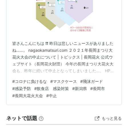
皆さんこんにちは ❗❗ 昨日は悲しいニュースがありました
ね……。 nagaokamatsuri.com ２０２１年長岡まつり大
花火大会の中止について | トピックス | 長岡花火 公式ウ
ェブサイト（長岡花火財団） 今年の長岡まつり大花火大
会も、昨年に続いて中止となってしまいました…。 HPの
文章からは、財団や関係者のみなさんが、大変な思いを
#
コロナに負けるな
#
マスクケース
#
飛沫ガード
して決断されたというのが、ひしひしと伝わってきま
#
感染予防
#
飲食店 感染対策
#
新潟県
#
長岡市
す……。 長岡市では、県が独自の特別警報を出した上
#
長岡大花火大会
#
中止
で、飲食店の時短営業を要請することが決定していま
す。 市の感染者は50人を超えてしまい、県内最多です。
要請が出てしまうのも仕方がないとは思いますが……花火
ネットで話題
もっと見る
の中…