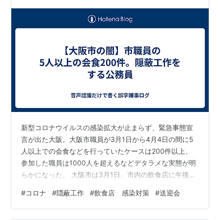
新型コロナウイルスの感染拡大が止まらず、緊急事態宣
言が出た大阪。大阪市職員が3月1日から4月4日の間に5
人以上での会食などを行っていたケースは200件以上、
参加した職員は1000人を超えるなどデタラメな実態が明
らかになった。 大阪市は3月1日、市内の飲食店に午後9
時までの営業時間の短縮を求め、市民には「4人以下での
#
コロナ
#
隠蔽工作
#
飲食店 感染対策
#
送迎会
マスク会食」を呼びかけていた。しかし、3月末に大阪市
の高齢施設課職員9人が飲食店で送別会を開催。別の部署