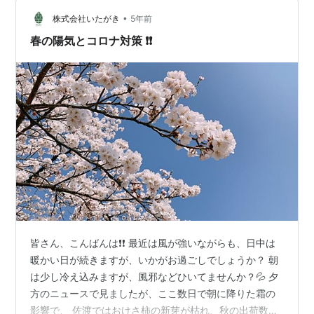
でも5人で会食するなど合計で5人が新型コロナウイルス
•
感染したことから、全職員を対象に調査していた。 大阪
株式会社いたがき
5年前
市の松井一郎市長は記者会見で「本当に申し訳ないと思
春の陽気とコロナ対策 ❗❗
う、皆さんに」と陳謝した。…
皆さん、こんばんは❗❗ 最近は風が強いながらも、日中は
暖かい日が続きますが、いかがお過ごしでしょうか？ 朝
は少し冷え込みますが、風邪などひいてませんか？💦 夕
方のニュースで見ましたが、ここ数日で朝に降りた霜の
影響で、 佐渡ではおけさ柿の新芽が枯れ、秋の出荷数が