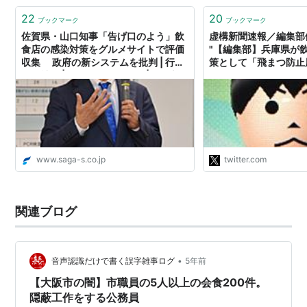
22
20
ブックマーク
ブックマーク
佐賀県・山口知事「告げ口のよう」飲
虚構新聞速報／編集部便り o
食店の感染対策をグルメサイトで評価
"【編集部】兵庫県が
収集 政府の新システムを批判 | 行
策として「飛まつ防止
政・社会 | 佐賀県のニュース | 佐賀新
布する「うちわ会食」
聞
事について、本紙報道
ただいておりますが、
ュースです。ご了承く
https://t.co/KsR3AE
www.saga-s.co.jp
twitter.com
関連ブログ
•
音声認識だけで書く誤字雑事ログ
5年前
【大阪市の闇】市職員の5人以上の会食200件。
隠蔽工作をする公務員