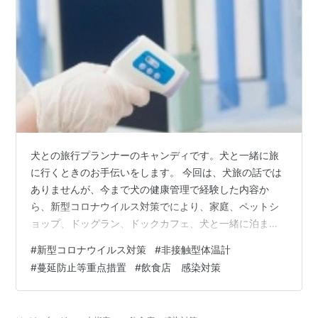
犬との旅行プランナーのキャンディです。犬と一緒に旅
に行くときのお手伝いをします。 今回は、犬旅の話では
ありませんが、今まで犬の健康管理で経験した内容か
ら、新型コロナウイルス対策でにより、家庭、ペットシ
ョップ、ドッグラン、ドックカフェ、犬と一緒に泊まれ
るホテルなども含め、全ての業種で活用できる商品を紹
#
新型コロナウイルス対策
#
非接触型体温計
介します。 政府が説明しているように、今後は、新型コ
#
蔓延防止等重点措置
#
飲食店 感染対策
ロナウイルスと共存する方向で、全てが動いていくこと
から、今までの生活を見直し守りの考えから攻めの気持
ちに切り替えていくしかないと、考えています。 令和２