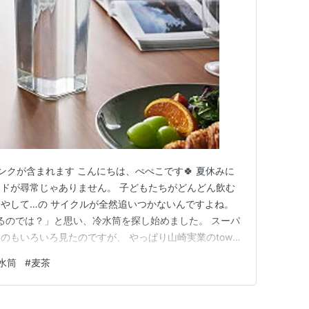
ンクが含まれます こんにちは、ぺぺこです🍀 夏休みに
ドが尋常じゃありません。 子どもたちがどんどん飲む
やして…の サイクルが全然追いつかないんですよね。
るのでは？」と思い、冷水筒を探し始めました。 スーパ
もいろいろ見たのですが、 やっぱり山崎実業のtower
す。 シンプルなものはたくさんあっても、「おしゃれ
水筒
#
麦茶
いんですよね。 今回は、私が本気で欲しいと思ってい
す🍀 ①…