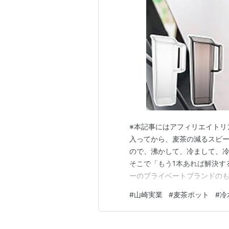
※本記事にはアフィリエイトリ
入ってから、麦茶の減るスピー
ので、沸かして、冷まして、冷
そこで「もう1本あれば解決す
ーのプライベートブランドのもの
シリーズはスッキリ感が違いま
#
山崎実業
#
麦茶ポット
#
冷
見え」するものって意外と少な
るtowerの冷水筒を3つ紹介しま