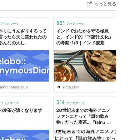
もっと見る
561
ブックマーク
ブックマーク
作りにうんざりするって
インドでおなかを守る極意
言ったら夫に笑われたの
と、インド的「下請け文化」
あんなの大し..
の考察-1/3｜インド麦茶
nond.hatelabo.jp
note.com
514
ブックマーク
ブックマーク
の麦茶が濃くなります
20世紀末までの海外アニメ
ファンにとって「謎の飲み
物」だった麦茶...『lain』な
どで登場するとよく交わされ
たやりとりがあったというお
話