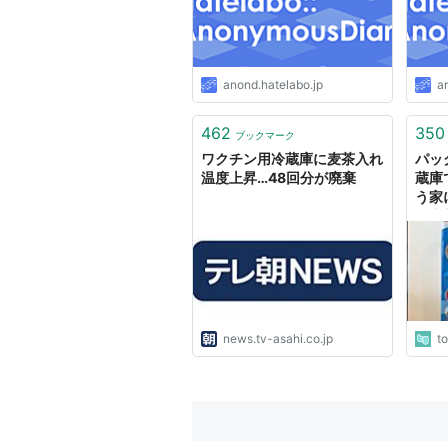
anond.hatelabo.jp
a
462
350
ブックマーク
ワクチン用冷蔵庫に麦茶入れ
パッ
温度上昇…48回分が廃棄
蔵庫
う家
の麦
るこ
んだ
news.tv-asahi.co.jp
t