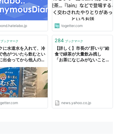
nond.hatelabo.jp
togetter.com
284
ブックマーク
ブックマーク
クに水道水を入れて、冷
【詳しく】市長の“肝いり”給
で色がついたら飲むとい
食で緑茶が大量飲み残し
に出会ってから他人の家
「お茶になじみがないことに
茶が飲めない→意外とい
驚いた」麦茶やほうじ茶への
とに驚きの声「水出しな
変更など検討へ 福岡
が…」
（TNCテレビ西日本） -
Yahoo!ニュース
ogetter.com
news.yahoo.co.jp