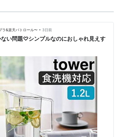
•
チプラ&楽天パトロール〜
3日前
かない問題♡シンプルなのにおしゃれ見えす