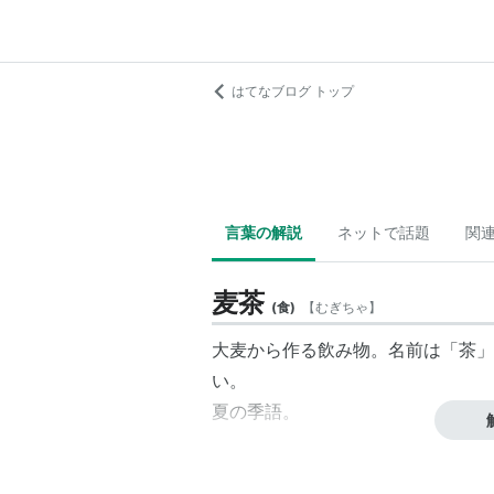
はてなブログ トップ
言葉の解説
ネットで話題
関
麦茶
(
食
)
【
むぎちゃ
】
大麦から作る飲み物。名前は「茶」
い。
夏の季語。