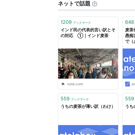
ネットで話題
1209
648
ブックマーク
インド民の代表的言い訳とそ
麦茶
の対応 ①｜インド麦茶
愚痴
で（
note.com
a
559
559
ブックマーク
うちの麦茶が薄い訳（わけ）
うち