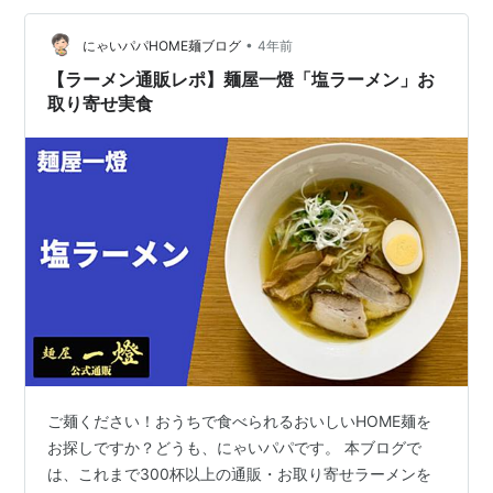
打ち太麺です。 魚介鶏白湯なので削り粉を多め・オリー
ブオイル・にんにく少々入れ熱湯…
•
にゃいパパHOME麺ブログ
4年前
【ラーメン通販レポ】麺屋一燈「塩ラーメン」お
取り寄せ実食
ご麺ください！おうちで食べられるおいしいHOME麺を
お探しですか？どうも、にゃいパパです。 本ブログで
は、これまで300杯以上の通販・お取り寄せラーメンを