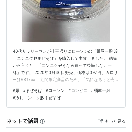
40代サラリーマンが仕事帰りにローソンの「麺屋一燈 冷
しニンニク豚まぜそば」を購入して実食しました。 結論
から言うと、「ニンニク好きなら買って後悔しない一
杯」です。 2026年6月30日発売、価格は697円、カロリ
ーは681kcal。期間限定商品のため、「気になるけど売り
切れる前に食べたい」という方は、ローソンで見つけた
#
麺
#
まぜそば
#
ローソン
#
コンビニ
#
麺屋一燈
ら早めの購入がおすすめです。 【この記事でわかるこ
#
冷しニンニク豚まぜそば
と】 実際の味やボリューム感（40代でも満足できる？）
カロリーや栄養成分の詳細 食後の胃もたれや負担を減ら
す40代向けの食べ方 ネットの口コミと実際の感想の違い
ネットで話題
もっと見る