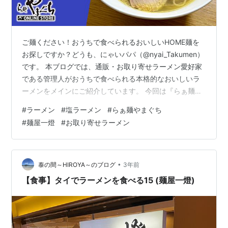
ご麺ください！おうちで食べられるおいしいHOME麺を
お探しですか？どうも、にゃいパパ（@nyai_Takumen）
です。 本ブログでは、通販・お取り寄せラーメン愛好家
である管理人がおうちで食べられる本格的なおいしいラ
ーメンをメインにご紹介しています。 今回は『らぁ麺や
まぐち』のオフィシャル通販より、同店とつけ麺の名店
#
ラーメン
#
塩ラーメン
#
らぁ麺やまぐち
『麺屋一燈』がコラボした「極みしじみらぁ麺」をお取
#
麺屋一燈
#
お取り寄せラーメン
り寄せしたのでご紹介します。 公式通販で調べる 『らぁ
麺やまぐち』は東京都新宿区西早稲田にあり、「ミシュ
ランガイド」ビブグルマンに6年連続の選出、「TRYラー
メン大賞」2013年新人大賞など数々の輝かしい受賞歴を
•
泰の間～HIROYA～のブログ
3年前
持つ名店です。 「麺…
【食事】タイでラーメンを食べる15 (麺屋一燈)