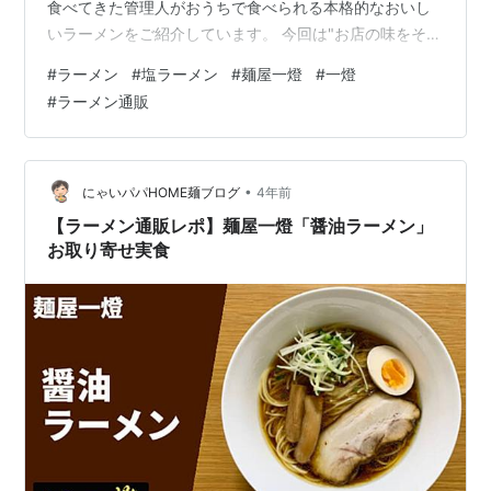
食べてきた管理人がおうちで食べられる本格的なおいし
いラーメンをご紹介しています。 今回は"お店の味をその
まま"いただける『麺屋一燈』のオフィシャル通販より
#
ラーメン
#
塩ラーメン
#
麺屋一燈
#
一燈
「塩ラーメン」をいただきます！ 商品ページはコチラ
#
ラーメン通販
「麺屋一燈」さんは東京都新小岩にあり、連日の大行列
やコンビニやカップ麺でも監修商品を展開する全国でも
名を轟かせる鶏白湯をベースとしたつけ麺の超人気店！
つけめんとは真逆の鶏清湯系で、芳醇な旨味と甘味と香
•
にゃいパパHOME麺ブログ
4年前
りが濃厚な出汁をどストレートに味わえる…
【ラーメン通販レポ】麺屋一燈「醤油ラーメン」
お取り寄せ実食