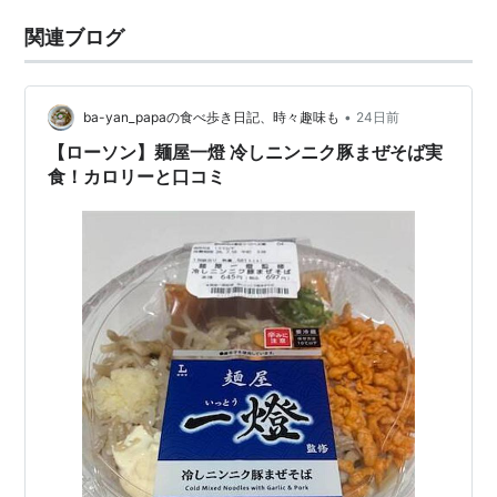
関連ブログ
•
ba-yan_papaの食べ歩き日記、時々趣味も
24日前
【ローソン】麺屋一燈 冷しニンニク豚まぜそば実
食！カロリーと口コミ