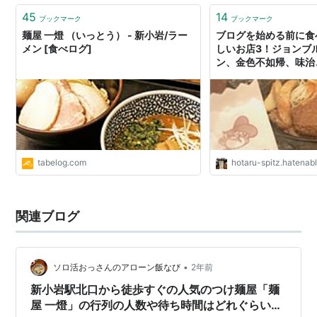
45
14
ブックマーク
ブックマーク
麺屋 一燈 （いっとう） - 新小岩/ラー
ブログを始める前に食
メン [食べログ]
しいお店3！ジョンブ
ン、金色不如帰、味治
JapaneseSobaNoo
マ、みん亭、SPICE
道、麺屋一燈、中華ソ
なび、フランキーアン
ー、そば俺のだし、金
び、無鉄砲、麺屋海神
イネヒュッテ、俺のイ
tabelog.com
hotaru-spitz.hatenab
郎、つるとんたん - 
100kgオーバーの男
食べながら痩せるまで
功物語である
関連ブログ
•
ソロ活おっさんのアローン飯なび
2年前
新小岩駅北口から徒歩すぐの人気のつけ麺屋「麺
屋 一燈」の行列の人数や待ち時間はどれぐらい？