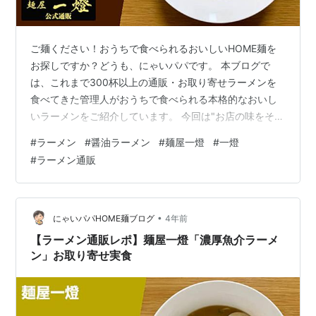
ご麺ください！おうちで食べられるおいしいHOME麺を
お探しですか？どうも、にゃいパパです。 本ブログで
は、これまで300杯以上の通販・お取り寄せラーメンを
食べてきた管理人がおうちで食べられる本格的なおいし
いラーメンをご紹介しています。 今回は"お店の味をその
まま"いただける『麺屋一燈』のオフィシャル通販より
#
ラーメン
#
醤油ラーメン
#
麺屋一燈
#
一燈
「醤油ラーメン」をいただきます！ 商品ページはコチラ
#
ラーメン通販
「麺屋一燈」さんは東京都新小岩にあり、連日の大行列
やコンビニやカップ麺でも監修商品を展開する全国でも
名を轟かせる鶏白湯をベースとしたつけ麺の超人気店！
つけめんとは真逆の鶏清湯系で、鶏ガラと丸鶏の芳醇な
•
にゃいパパHOME麺ブログ
4年前
旨味と甘味のある澄んだ出汁に、ビシッ…
【ラーメン通販レポ】麺屋一燈「濃厚魚介ラーメ
ン」お取り寄せ実食