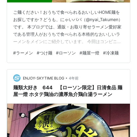
ご麺ください！おうちで食べられるおいしいHOME麺を
お探しですか？どうも、にゃいパパ（@nyai_Takumen）
です。 本ブログでは、通販・お取り寄せラーメン愛好家
である管理人がおうちで食べられる本格的なおいしいラ
ーメンをメインにご紹介しています。 今回はコンビニ冷
凍麺レポ編として、『ローソン』限定で販売されてい
#
ラーメン
#
つけ麺
#
ローソン
#
麺屋一燈
#
冷凍麺
る、つけ麺の名店「麺屋一燈」コラボの「濃厚魚介つけ
麺（税込み 356円）」をいただきます！ ※記事の公開直
前に知ったのですが、2023年3月7日にリニューアル商品
•
が発売されるようです。その点、あらかじめご了承くだ
ENJOY-SKYTIME BLOG
4年前
さい。 「麺屋一燈」は東京都葛飾区新小岩にあり、ラー
麺類大好き 644 【ローソン限定】日清食品 麺
メン界や食べログなど…
屋一燈 ホタテ鶏油の濃厚魚介鶏白湯ラーメン