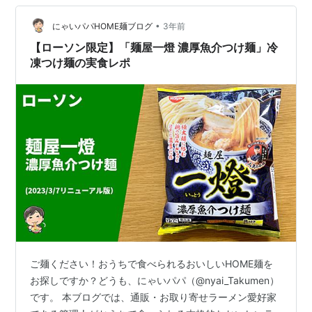
が、つけ麺が私の好みでした。 タイに日本のラーメン屋
•
が本当に多くなっていますので タイでラーメン巡りをし
にゃいパパHOME麺ブログ
3年前
てもいいかもしれません。 では、また！
【ローソン限定】「麺屋一燈 濃厚魚介つけ麺」冷
凍つけ麺の実食レポ
ご麺ください！おうちで食べられるおいしいHOME麺を
お探しですか？どうも、にゃいパパ（@nyai_Takumen）
です。 本ブログでは、通販・お取り寄せラーメン愛好家