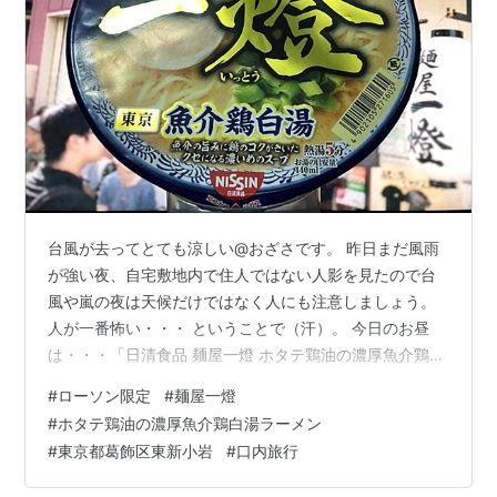
台風が去ってとても涼しい@おざさです。 昨日まだ風雨
が強い夜、自宅敷地内で住人ではない人影を見たので台
風や嵐の夜は天候だけではなく人にも注意しましょう。
人が一番怖い・・・ ということで（汗）。 今日のお昼
は・・・「日清食品 麺屋一燈 ホタテ鶏油の濃厚魚介鶏白
湯ラーメン」で東京都葛飾区東新小岩へ口内旅行です。
#
ローソン限定
#
麺屋一燈
※ローソン限定商品です。お求めはお近くのローソンで。
#
ホタテ鶏油の濃厚魚介鶏白湯ラーメン
背景は「東京都葛飾区東新小岩店」です。 中身は液体ス
#
東京都葛飾区東新小岩
#
口内旅行
ープ・粉末スープ・特製ホタテ鶏油・かやく（鶏チャー
シュー・めんま・ねぎ）が入ってます。麺は黄色めの平