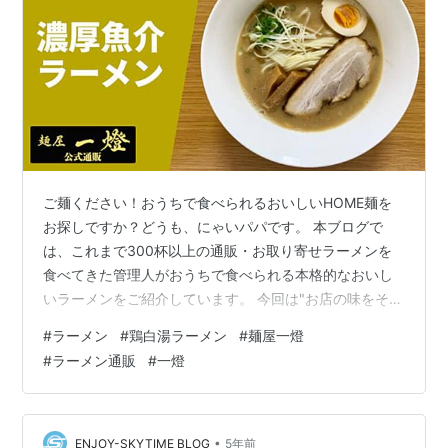
ご麺ください！おうちで食べられるおいしいHOME麺を
お探しですか？どうも、にゃいパパです。 本ブログで
は、これまで300杯以上の通販・お取り寄せラーメンを
食べてきた管理人がおうちで食べられる本格的なおいし
いラーメンをご紹介しています。 今回は"お店の味をその
まま"いただける『麺屋一燈』のオフィシャル通販より
#
ラーメン
#
鶏白湯ラーメン
#
麺屋一燈
「濃厚魚介ラーメン」をいただきます！ 商品ページはコ
#
ラーメン通販
#
一燈
チラ 「麺屋一燈」さんは東京都新小岩にあり、連日の大
行列やコンビニやカップ麺でも監修商品を展開する全国
でも名を轟かせる鶏白湯をベースとしたつけ麺の超人気
店！ 一番人気つけめんのスープをベースに帆立など魚介
•
ENJOY-SKYTIME BLOG
5年前