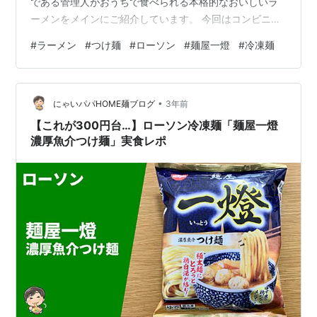
である管理人がおうちで食べられる本格的なおいしいラ
ーメンをメインにご紹介しています。 今回はコンビニ冷
凍麺レポ編として、『ローソン』限定で販売されてお
#
ラーメン
#
つけ麺
#
ローソン
#
麺屋一燈
#
冷凍麺
り、2023年3月7日にリニューアルしたばかりの「麺屋一
燈 濃厚魚介つけ麺（税込み 397円）」をいただきます！
「麺屋一燈」は東京都葛飾区新小岩にあり、ラーメン界
•
や食べログなどで数々の輝かしい受賞歴や企業コラボな
にゃいパパHOME麺ブログ
3年前
ど、つけ麺界でトップクラスの人気や知名度を誇る超行
【これが300円台…】ローソン冷凍麺「麺屋一燈
列店。 本商品は、そ…
濃厚魚介つけ麺」実食レポ