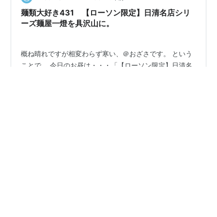
類を中心にプラスし、芳醇な魚介の風味…
麺類大好き431 【ローソン限定】日清名店シリ
ーズ麺屋一燈を具沢山に。
概ね晴れですが相変わらず寒い、＠おざさです。 という
ことで。 今日のお昼は・・・「【ローソン限定】日清名
店シリーズ麺屋一燈」です。 ※ローソン限定商品です。
お求めはお近くのローソンで。 わかめ・野菜・エビをト
ッピングします。 中身は液体スープ・粉末スープ（とろ
み成分・ネギ入り）、かやく（チャーシュー・メン
#
日清
#
東京
#
麺屋一燈
#
鶏白湯
マ）・ホタテ鶏油が入ってます。麺は少し半透明ぽい、
平打中太麺です。 乾燥わかめ・野菜を少々、「魚介系」
なので削り粉を多めに入れ熱湯5分、粉末スープを入れよ
•
くかき混ぜ、グレープシードオイルを少し垂らしていた
Kochiの気ままにいきましょ
5年前
だきます。 ※後入れの粉末スープにはとろみ成分が入っ
魚介の香りがたまらない 麵屋の炒飯！
てるので食べる前によくかき混ぜてね！ …