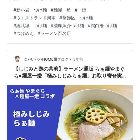
らいか。ちょうど夜営業の開始が18時からで。仕事を終
#
新小岩 つけ麺
#
麺屋一燈
#
一燈
えたサラリーマン達も、まだ退社してないか、居酒屋に
#
ウエストランド河本
#
葛飾区 つけ麺
行く客も多いからだろうね、なんと待ちはゼロだった！
#
総武線 つけ麺
#
濃厚魚介つけ麺
#
鶏白湯つけ麺
余談だが、食べ終わって店を出て、もう1回18時40分ぐ
#
つけめん
#
ラーメン百名店
らいに通った時は。外に5組、10人ぐらい待っていたの
で。自分はかなりラッキーだったね。開店すぐが狙い
目、ってわけよ。さて、入店だ。券売機で…
•
にゃいパパHOME麺ブログ
3年前
【しじみと鶏の共演】ラーメン通販 らぁ麺やまぐ
ち×麺屋一燈「極みしじみらぁ麺」お取り寄せ実
食レポ