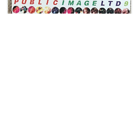
PUBLIC IMAGE LTDの"９"・・・"NINE"ね⚾️ 収録曲⬇️ 邦
題は分かりやすいカタカナ表記😛 P.I.L.の最後に買ったア
ルバムがこれ。 スタジオアルバムの７枚目、２枚のライ