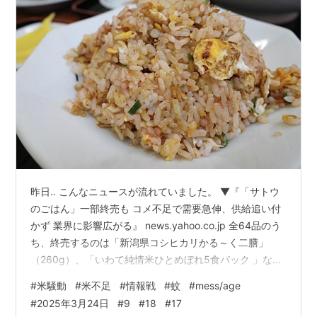
昨日‥ こんなニュースが流れていました。 ▼『「サトウ
のごはん」一部終売も コメ不足で需要急伸、供給追い付
かず 業界に影響広がる』 news.yahoo.co.jp 全64品のう
ち、終売するのは「新潟県コシヒカリかる～く二膳」
（260g）、「いわて純情米ひとめぼれ5食パック 」など
17品、休売は「新潟県産コシヒカリかる～く一膳5食パッ
#
米騒動
#
米不足
#
情報戦
#
蚊
#
mess/age
ク」（650g）など5品。 あくまでも 一部です。 2024年
#
2025年3月24日
#
9
#
18
#
17
9月のコラム‥ shokuhin.net こちらも‥ じっくり読んで下