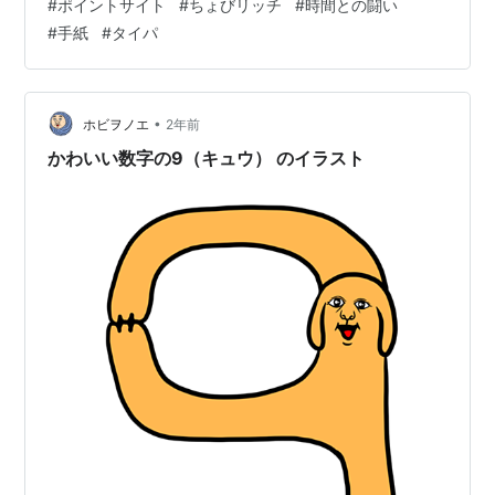
#
ポイントサイト
#
ちょびリッチ
#
時間との闘い
みれになっていまして、時間の許す限りアンケートを回
#
手紙
#
タイパ
答しまくっています。今日も乗り越えましたが、肝心の9
が千の位にあるもんですから頂上はまだ先といったとこ
ろです。 リンク 幸か不幸か執筆モノも収録モノも落ち着
いていたのでどうに…
•
ホビヲノエ
2年前
かわいい数字の9（キュウ） のイラスト