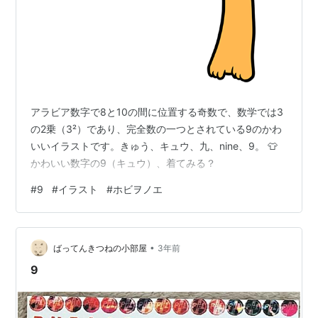
アラビア数字で8と10の間に位置する奇数で、数学では3
の2乗（3²）であり、完全数の一つとされている9のかわ
いいイラストです。きゅう、キュウ、九、nine、9。 👕
かわいい数字の9（キュウ）、着てみる？
#
9
#
イラスト
#
ホビヲノエ
•
ばってんきつねの小部屋
3年前
9