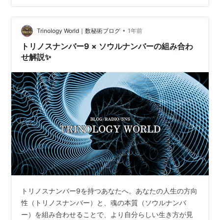
さい。 2024年8月に入り、スーパーやネットなどでお米
の在庫が次々となくなり始めました。お盆過を過ぎた頃
からは、毎日のように「スー…
•
Trinology World｜数秘術ブログ
1年前
トリノスナンバー9 × ソウルナンバーの組み合わ
せ解説✨️
トリノスナンバー9を持つあなたへ。あなたの人生の方向
性（トリノスナンバー）と、魂の本質（ソウルナンバ
ー）を組み合わせることで、より自分らしい生き方が見