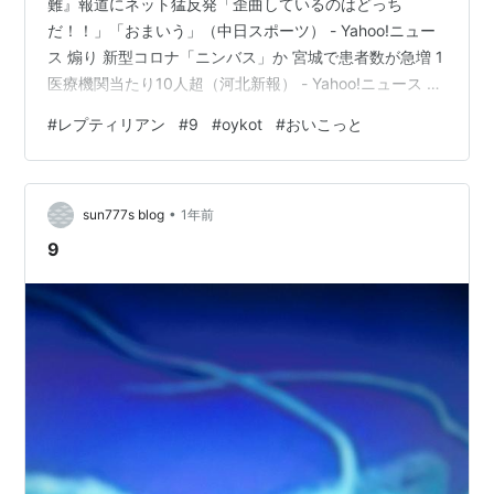
難』報道にネット猛反発「歪曲しているのはどっち
だ！！」「おまいう」（中日スポーツ） - Yahoo!ニュー
ス 煽り 新型コロナ「ニンバス」か 宮城で患者数が急増 1
医療機関当たり10人超（河北新報） - Yahoo!ニュース -
YouTube 上海協力機構首脳会議 彼等は、嘘が捲れている
#
レプティリアン
#
9
#
oykot
#
おいこっと
事を認識している、、、 ※ 残り23日 ※ IBC➡923
Intermediate bulk containers (also known as IBCs, IBC
totes, or pallet tanks) バルクボックス➡ゲイロード キュ
•
ーブ http…
sun777s blog
1年前
9