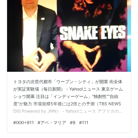
トヨタの次世代都市「ウーブン・シティ」が開業 街全体
が実証実験場（毎日新聞） - Yahoo!ニュース 東京ゲーム
ショウ開幕 注目は「インディーゲーム」“独創性”“自由
度”が魅力 市場規模5年後には2倍との予測（TBS NEWS
DIG Powered by JNN） - Yahoo!ニュース アフリカのコ
ンゴで新たなエボラ熱流行 ３７例確認、１９人死亡
#
IXXI=911
#
アベ・マリア
#
9
#
111
（CNN.co.jp） - Yahoo!ニュース
https://x.com/BarackObama/status/19712134605254