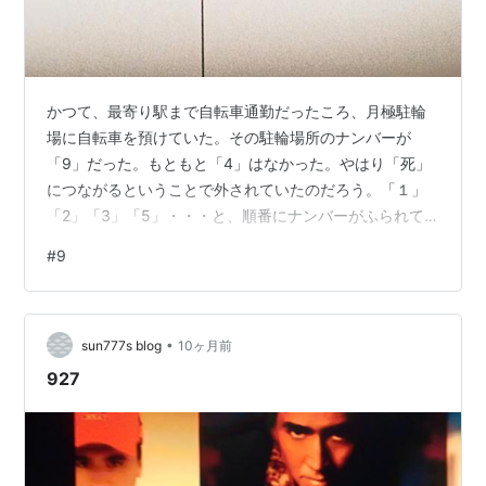
かつて、最寄り駅まで自転車通勤だったころ、月極駐輪
場に自転車を預けていた。その駐輪場所のナンバーが
「9」だった。もともと「4」はなかった。やはり「死」
につながるということで外されていたのだろう。「１」
「2」「3」「5」・・・と、順番にナンバーがふられて
いて、「9」。「9」も「苦」を連想されるからって省く
#
9
んじゃないんだ～・・・。まぁ別に、そんなに気にもし
てなかったけど、その後、自転車から原付に乗り換える
ことにして、月極駐輪代は自転車よりは高額になるが、
•
便利さには代えられないので駐輪場所を変えてもらっ
sun777s blog
10ヶ月前
た。・・・変えても「9」だったので、なんとなく嫌だな
927
ぁ、と思ったものです。でも！特に悪いことがあっ…