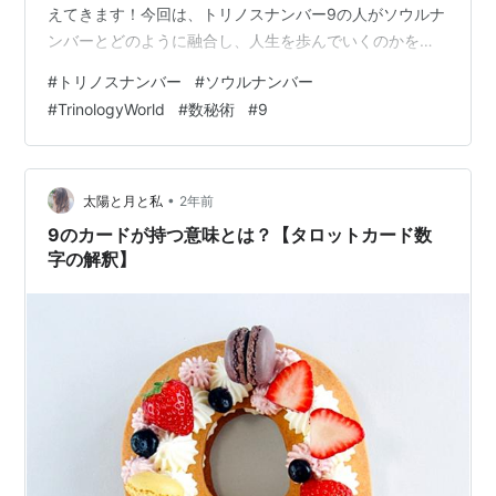
えてきます！今回は、トリノスナンバー9の人がソウルナ
ンバーとどのように融合し、人生を歩んでいくのかを詳
しく解説します。 1️⃣ トリノスナンバー9の特徴とソウル
#
トリノスナンバー
#
ソウルナンバー
ナンバーの影響 🔹 トリノスナンバー9（ライフパスナン
#
TrinologyWorld
#
数秘術
#
9
バー9） → 理想主義者で、世界に貢献することを使命と
する。広い視野を持ち、奉仕や社会貢献に関心が高い。
🔹 ソウルナンバー → あなたの内なる価値観や本質的な願
望を示す。 💡 トリノスナンバー9の特性をより深く理解
•
太陽と月と私
2年前
し、ソウルナンバーの…
9のカードが持つ意味とは？【タロットカード数
字の解釈】