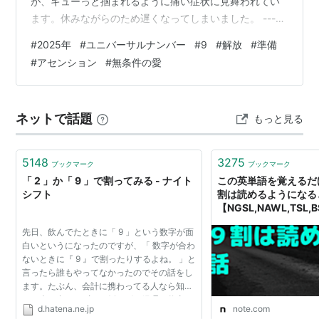
が、ギューっと掴まれるように痛い症状に見舞われてい
ます。休みながらのため遅くなってしまいました。 -----
--------------------- Ascension Lightworkers による、
#
2025年
#
ユニバーサルナンバー
#
9
#
解放
#
準備
「2025年ユニバーサル9完成」という題名のガイダンス
#
アセンション
#
無条件の愛
です。 2025 Universal 9 Completion 2025 Universal 9
Completion – Era of Light ※ 言語選択（…
ネットで話題
もっと見る
5148
3275
ブックマーク
ブックマーク
「 2 」か「 9 」で割ってみる - ナイト
この英単語を覚えるだ
シフト
割は読めるようになる
【NGSL,NAWL,TSL
（かわんじ） #DiQt
先日、飲んでたときに「 9 」という数字が面
白いというになったのですが、「 数字が合わ
ないときに『 9 』で割ったりするよね。 」と
言ったら誰もやってなかったのでその話をし
ます。たぶん、会計に携わってる人なら知っ
てる人も多いはず。 例えば、経理の仕事を
d.hatena.ne.jp
note.com
してたりすると、仕訳を全部入力したのに帳