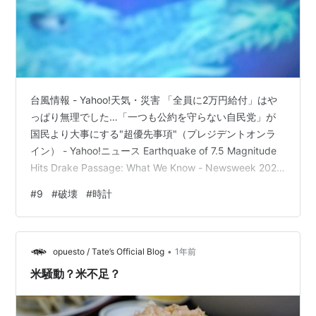
台風情報 - Yahoo!天気・災害 「全員に2万円給付」はや
っぱり無理でした…「一つも公約を守らない自民党」が
国民より大事にする"超優先事項"（プレジデントオンラ
イン） - Yahoo!ニュース Earthquake of 7.5 Magnitude
Hits Drake Passage: What We Know - Newsweek 2025
年8月21日午後11時31分（東部夏時間） ワクチン
#
9
#
破壊
#
時計
へ、、、誘導、、、 先ず初めに、、、 このブログでは、
世間とは、"真逆"の思考内容と成っている為、 その
旨、、否定的な方は、読んでも、憤怒するだけだろ
•
う、、、 一応、、断っておきたい。 さて、、、、…
opuesto / Tate’s Official Blog
1年前
米騒動？米不足？