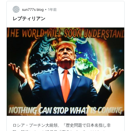
82347 - YouTube 日本??? 現在、、9月23日が過
•
ぎ、、、 信仰が、揺らいでいる、、…
sun777s blog
1年前
レプティリアン
ロシア・プーチン大統領、『歴史問題で日本名指し非