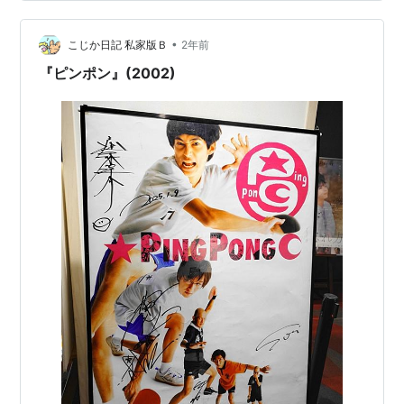
つだけ選び その思いと共にあの世に旅立てる話です。 今
まで生きてきて 一番大切な思い出…はて、どれにしよ
•
う。 いっぱいありすぎて選べない。 という、ここの着眼
こじか日記 私家版Ｂ
2年前
点は素晴らしいアイデアだと思ったわ。 死んで間もない
『ピンポン』(2002)
彼らの記憶…