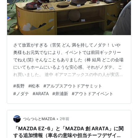
さて放置がすぎる（苦笑 どん 満を持してノダテ！ いや
奥様もお元気でなにより、イベントでは前回ギックリー
でねえ(笑) そんなこともありました（棒 結局 どこの会場
にいてもホームにいるような安心感、それがノダテ。 こ
れ買いました。 途中 ギアマニアックスの中の人が実店舗
オープン関連でおみや 渡しにきていたぞ！ いいな～ と
#
長野
#
松本
#
アルプスアウトドアサミット
か 隣のブースがエルネストで旧ARATA氏いま井浦新氏
#
ノダテ
#
ARATA
#
井浦新
#
アウトドアイベント
も。 おばちゃんとふつーに和んでいたぜ！ もう イベン
トそのもののおわりが近い このおわりかけの空気感すき
なんだよなあ そんな中 最後の駆け足でここ！ もう後発
のオフグリやフラッパーでも話題のここね これがマヂで
•
つらつらとMAZDA
2年前
うんまいの…
「MAZDA EZ-6」と「MAZDA 創 ARATA」に関
する追加情報（車名の意味や担当チーフデザイナ