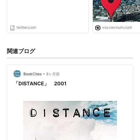
す。 あなたは、軽視を子供に教えてい
ませんか？ https://t.co/V5pKQSkLtl"
twitter.com
vox.nevnum.com
関連ブログ
•
BookCites
8ヶ月前
「DISTANCE」 2001