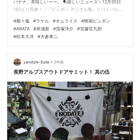
バナナ。美味しいーー。 🏓嬉しいニュース＼12月20日
(金)より見参！／『ピンポン デジタル版』リバイバル上
映📽️✨ シネクイントで【ピンポン】上映🏓どーす
#
都々逸
#
ラケル
#
オムライス
#
映画ピンポン
る？？？よーすけくん、おーくらくん、しどーさん、よ
#
ARATA
#
井浦新
#
窪塚洋介
#
宮藤官九郎
しよしー、サム〜今だから集まって舞台挨拶できたらも
#
松本大洋
#
大倉孝ニ
うシネクイント★マジックになるなぁ
https://t.co/oCXxpyiZyA — 井浦 新 ｜ ARATA iura
(@el_arata_nest) 2024年11月23日 ＼12月2…
•
yanstyle-Suite
2年前
長野アルプスアウトドアサミット！ 其の伍