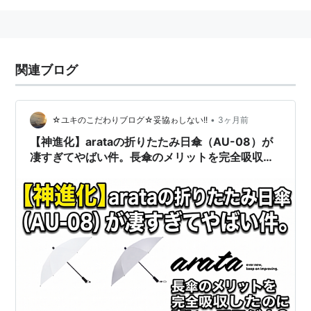
関連ブログ
•
☆ユキのこだわりブログ☆妥協ゎしない!!
3ヶ月前
【神進化】arataの折りたたみ日傘（AU-08）が
凄すぎてやばい件。長傘のメリットを完全吸収し
たのに安いってマジ！？