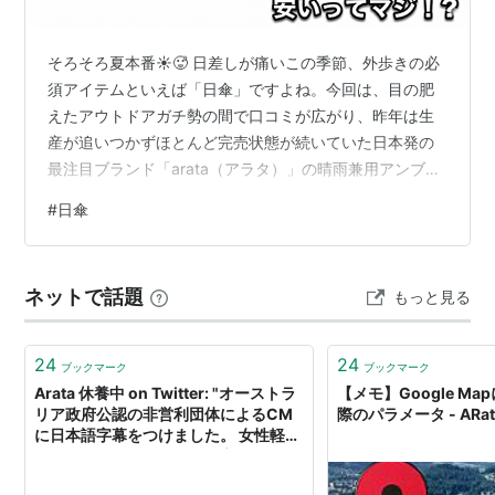
そろそろ夏本番☀️🥵 日差しが痛いこの季節、外歩きの必
須アイテムといえば「日傘」ですよね。今回は、目の肥
えたアウトドアガチ勢の間で口コミが広がり、昨年は生
産が追いつかずほとんど完売状態が続いていた日本発の
最注目ブランド「arata（アラタ）」の晴雨兼用アンブレ
ラを紹介します！ ただ軽いだけじゃない、持つだけで所
#
日傘
有欲を満たしてくれるこだわり抜かれた名作。なんと、
昨年便利すぎて「折りたたみタイプ（AU-08）」と「折
りたたまない長傘タイプ（ASU-08）」の両方を買いまし
ネットで話題
もっと見る
た。 正式に、今年最新のアップデートを果たして行き着
いた結論をお話しします。 「今シーズン買うなら長傘よ
り折りたたみ（AU-08…
24
24
ブックマーク
ブックマーク
Arata 休養中 on Twitter: "オーストラ
【メモ】Google M
リア政府公認の非営利団体によるCM
際のパラメータ - ARat
に日本語字幕をつけました。 女性軽視
は、行動に移され、差別発言だけでな
くハラスメントや暴行にも繋がりま