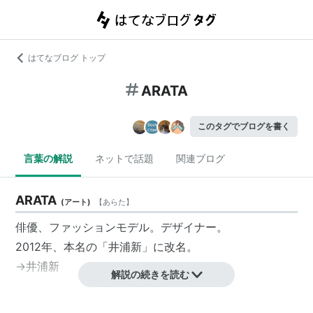
はてなブログ トップ
ARATA
このタグでブログを書く
言葉の解説
ネットで話題
関連ブログ
ARATA
(
アート
)
【
あらた
】
俳優、ファッションモデル。デザイナー。
2012年、本名の「
井浦新
」に改名。
→
井浦新
解説の続きを読む