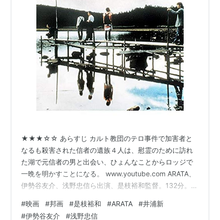
★★★☆☆ あらすじ カルト教団のテロ事件で加害者と
なるも殺害された信者の遺族４人は、慰霊のために訪れ
た湖で元信者の男と出会い、ひょんなことからロッジで
一晩を明かすことになる。 www.youtube.com ARATA、
伊勢谷友介、浅野忠信ら出演、是枝裕和監督。132分。
感想 多数の死者を出したテロ事件の加害者遺族の物語
#
映画
#
邦画
#
是枝裕和
#
ARATA
#
井浦新
だ。男女４人が集合し、親族が殺された山奥の湖に車で
#
伊勢谷友介
#
浅野忠信