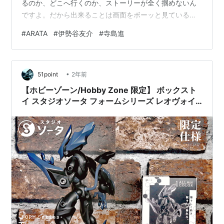
るのか、どこへ行くのか、ストーリーが全く掴めないん
ですよ。だから出来ることは画面をボーッと見ているく
らい。普段の生活を表現したかったのか、画像はやや粗
#
ARATA
#
伊勢谷友介
#
寺島進
目で音声もところによっては聴きづらく、まるでホーム
ビデオでも回しているかのようです。公開は2001年。そ
のため登場する役者もそれなりに若く、この人かと興味
•
の矛先は知らぬ間にストーリーから逃避してしまってま
51point
2年前
す。抑揚もなく他人の生活を垣間見る程度ですから面白
【ホビーゾーン/Hobby Zone 限定】 ボックスト
いとかの次元ではありません。これで二時間越え。…
イ スタジオソータ フォームシリーズ レオヴォイ
ド ブラックフライデー レビュー