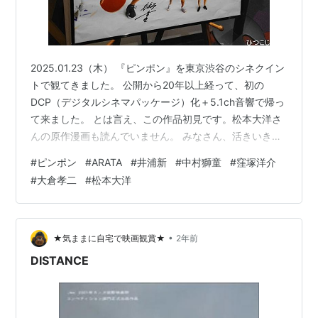
2025.01.23（木） 『ピンポン』を東京渋谷のシネクイン
トで観てきました。 公開から20年以上経って、初の
DCP（デジタルシネマパッケージ）化＋5.1ch音響で帰っ
て来ました。 とは言え、この作品初見です。松本大洋さ
んの原作漫画も読んでいません。 みなさん、活きいきし
ていてよいですね。 スポ根というわけではないけど、ス
#
ピンポン
#
ARATA
#
井浦新
#
中村獅童
#
窪塚洋介
ポーツ青春物語で、手に汗握る試合のシーンはCGとのこ
#
大倉孝二
#
松本大洋
と、凄いです。 中村獅童さんは印象的な良いキャラクタ
ーで、噂に聞くARATA（井浦新）さんは本当にイケメン
でした。 この作品、映画館で楽しめて本当によかった！
公開館はここシネクイントだけみたい。 普通に全国展開
•
★気ままに自宅で映画観賞★
2年前
してもいい…
DISTANCE