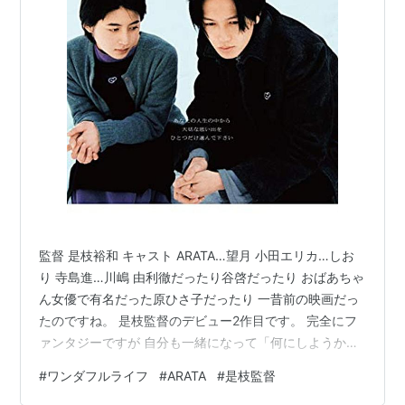
監督 是枝裕和 キャスト ARATA…望月 小田エリカ…しお
り 寺島進…川嶋 由利徹だったり谷啓だったり おばあちゃ
ん女優で有名だった原ひさ子だったり 一昔前の映画だっ
たのですね。 是枝監督のデビュー2作目です。 完全にフ
ァンタジーですが 自分も一緒になって「何にしようか」
と考える クセ強引き込まれ映画でした。 人が死んだらそ
#
ワンダフルライフ
#
ARATA
#
是枝監督
の場所に７日間滞在し、 生前に最も幸せだった記憶を一