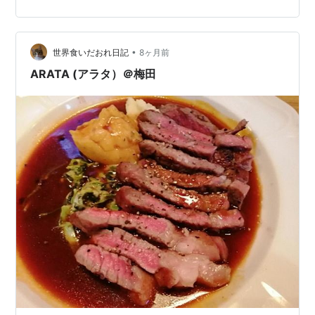
向かう。最初、彼らが何者であるかは明確に示されな
い。車中での会話もとりとめのないもので、事件に関す
る情報はほぼ何もない湖で静かに手を合わせた以外は、
まるでピクニックのようだ。 家族のように見えなくもな
•
世界食いだおれ日記
8ヶ月前
い４人だったが、停めてお…
ARATA (アラタ）＠梅田