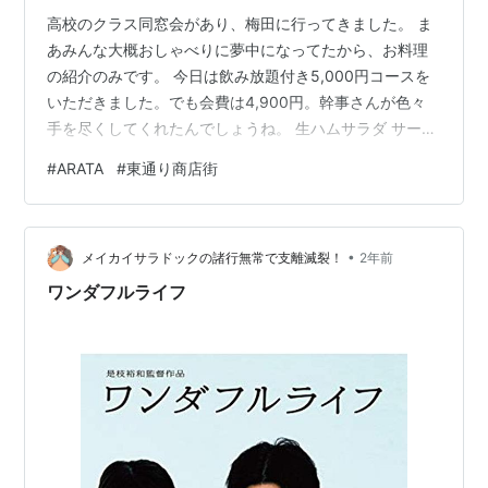
高校のクラス同窓会があり、梅田に行ってきました。 ま
あみんな大概おしゃべりに夢中になってたから、お料理
の紹介のみです。 今日は飲み放題付き5,000円コースを
いただきました。でも会費は4,900円。幹事さんが色々
手を尽くしてくれたんでしょうね。 生ハムサラダ サーモ
ンカルパッチョ エビマヨ オニオンリング&ポテト マルゲ
#
ARATA
#
東通り商店街
リータ 牛肩ロースステーキ 鶏ポルチーニのパスタ ドル
チェはブラウニーでした。 お料理はどれも美味しかった
です。
•
メイカイサラドックの諸行無常で支離滅裂！
2年前
ワンダフルライフ