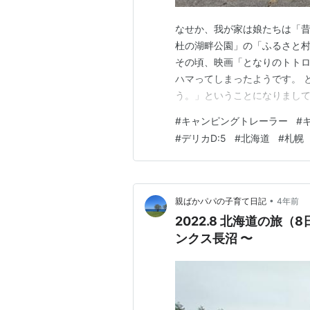
なせか、我が家は娘たちは「
杜の湖畔公園」の「ふるさと村
その頃、映画「となりのトト
ハマってしまったようです。 
う。」ということになりまし
ロ」の世界と比べるとさらに
#
キャンピングトレーラー
#
がたくさんあるハズです。 雨
#
デリカD:5
#
北海道
#
札幌
録 雨、上がった！ 今朝の気温
•
親ばかパパの子育て日記
4年前
2022.8 北海道の旅
ンクス長沼 〜