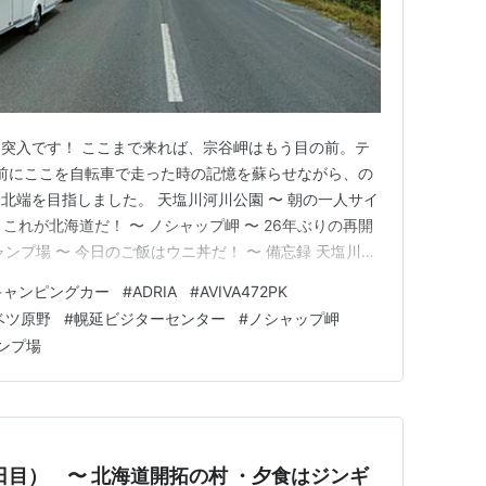
突入です！ ここまで来れば、宗谷岬はもう目の前。テ
年前にここを自転車で走った時の記憶を蘇らせながら、の
北端を目指しました。 天塩川河川公園 〜 朝の一人サイ
 これが北海道だ！ 〜 ノシャップ岬 〜 26年ぶりの再開
ンプ場 〜 今日のご飯はウニ丼だ！ 〜 備忘録 天塩川河
グ 〜 天塩町海浜公園で迎えた朝。 今日は利尻富士が見
キャンピングカー
#
ADRIA
#
AVIVA472PK
、昨日は見れてたからね〜。「すぐそこにある！」という
ベツ原野
#
幌延ビジターセンター
#
ノシャップ岬
ンプ場
（9日目） 〜 北海道開拓の村 ・夕食はジンギ