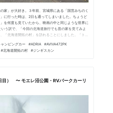
昔の家」が大好き。３年前、宮城県にある「国営みちのく
」に行った時は、2日も通ってしまいました。ちょうど
ロ」を何度も見ていたから、映画の中と同じような世界に
という訳で、「今回の北海道旅行でも昔の家を見てみよ
て、「北海道開拓の村」を訪れることにしました。「トト
時代を遡ることになりますが、子どもの眼には新鮮なもの
キャンピングカー
#
ADRIA
#
AVIVA472PK
、上がった！ 北海道開拓の村 夕食はジンギスカン 備忘
#
北海道開拓の村
#
ジンギスカン
は21℃。今日も全国…
（8日目） 〜 モエレ沼公園・RVパークカーリ