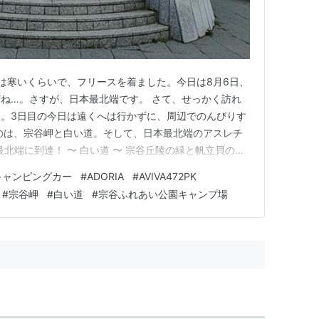
は寒いくらいで、フリースを着ました。今日は8月6日、
ね…。さすが、日本最北端です。 さて、せっかく訪れ
。3日目の今日は遠くへは行かずに、周辺でのんびりす
のは、宗谷岬と白い道。そして、日本最北端のアスレチ
日本最北端に到達！ 〜 白い道 〜 宗谷丘陵の緑と帆立貝の白
ふれあい公園 〜 日本最北端かもしれないアスレチックを
キャンピングカー
#
ADORIA
#
AVIVA472PK
日本最北端に到達！ 〜 朝食後もキャンプ場でのんびり。そし
#
宗谷岬
#
白い道
#
宗谷ふれあい公園キャンプ場