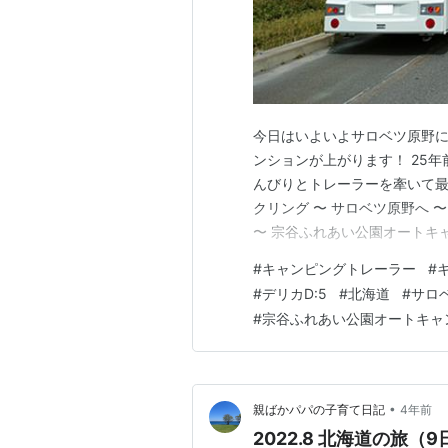
今日はいよいよサロベツ原野に
ンションが上がります！ 25
んびりとトレーラーを牽いて最
クリング 〜 サロベツ原野へ 〜
〜 宗谷ふれあい公園オートキャ
川公園 〜 朝の一人サイクリン
#
キャンピングトレーラー
#
えません…残念です。けれど
#
デリカD:5
#
北海道
#
サロ
ことはわかっているの…
#
宗谷ふれあい公園オートキャ
•
親ばかパパの子育て日記
4年前
2022.8 北海道の旅