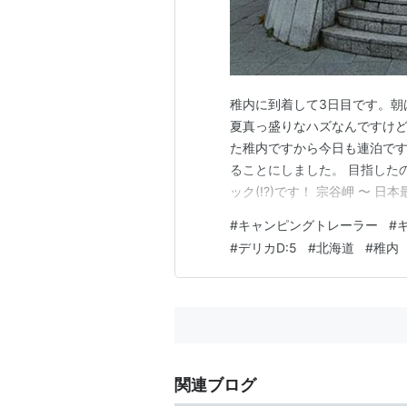
稚内に到着して3日目です。朝
夏真っ盛りなハズなんですけど
た稚内ですから今日も連泊です
ることにしました。 目指した
ック(!?)です！ 宗谷岬 〜 
が美しい道でした！ 〜 宗谷
#
キャンピングトレーラー
#
満喫 〜 備忘録 宗谷岬 〜 
#
デリカD:5
#
北海道
#
稚内
て、10時過ぎにノソノソ…
関連ブログ