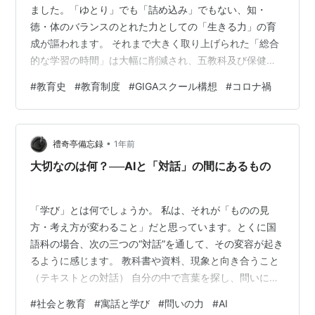
ました。「ゆとり」でも「詰め込み」でもない、知・
徳・体のバランスのとれた力としての「生きる力」の育
成が謳われます。 それまで大きく取り上げられた「総合
的な学習の時間」は大幅に削減され、五教科及び保健体
育の授業時数が増加しました。小学校では「英語」が必
#
教育史
#
教育制度
#
GIGAスクール構想
#
コロナ禍
修となり（小学校）、「特別の教科」としての「道徳」
が登場します。 この中で、教員に対する信頼を取り戻す
ために、政策的にも教員の管理・評価が強化されるよう
•
になりました。具体的には、教員免許更新制（これは教
禮奇亭備忘録
1年前
員の負担増等の理由により後に廃止になりました）や、
大切なのは何？──AIと「対話」の間にあるもの
指導力不足教員制度・教員評価制度が導入です。…
「学び」とは何でしょうか。 私は、それが「ものの見
方・考え方が変わること」だと思っています。とくに国
語科の場合、次の三つの“対話”を通して、その変容が起き
るように感じます。 教科書や資料、現象と向き合うこと
（テキストとの対話） 自分の中で言葉を探し、問いに向
き合うこと（自己内対話） 友だちや先生の声や問いを聴
#
社会と教育
#
寓話と学び
#
問いの力
#
AI
き、自分の思考と擦り合わせること（他者との対話 ただ