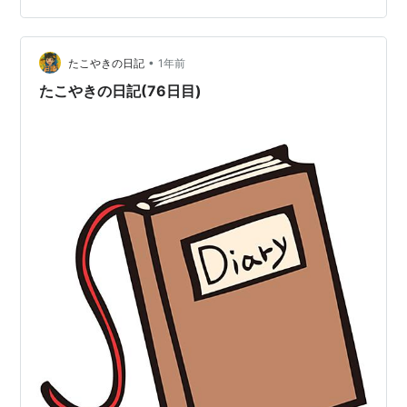
ル構想って何？」「何がどう変わった？」「導入後のメ
リット・デメリット」「今後の展望」まで、教育現場の
今がサクッとわかるように、絵文字たっぷり＆掛け合い
•
たこやきの日記
1年前
でスッキリ整理していくわよ〜ッ…
たこやきの日記(76日目)