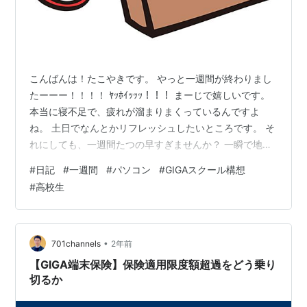
こんばんは！たこやきです。 やっと一週間が終わりまし
たーーー！！！！ ﾔｯﾎｲｯｯｯ！！！ まーじで嬉しいです。
本当に寝不足で、疲れが溜まりまくっているんですよ
ね。 土日でなんとかリフレッシュしたいところです。 そ
れにしても、一週間たつの早すぎませんか？ 一瞬で地獄
の一週間が始まり、そして一瞬で終わってしまいまし
#
日記
#
一週間
#
パソコン
#
GIGAスクール構想
た。まあ、嬉しいことなんですけどね！ だけど、少し寂
#
高校生
しいというか、なんというか…。 一瞬で時が過ぎたとい
うことは、つまりそれだけ毎日が楽しかったってことな
んだと思います。 しっかり学校生活を楽しめているなと
実感できたので、良かったです！ さて、もう一つ言いた
•
701channels
2年前
いことがあります。 今日は…
【GIGA端末保険】保険適用限度額超過をどう乗り
切るか