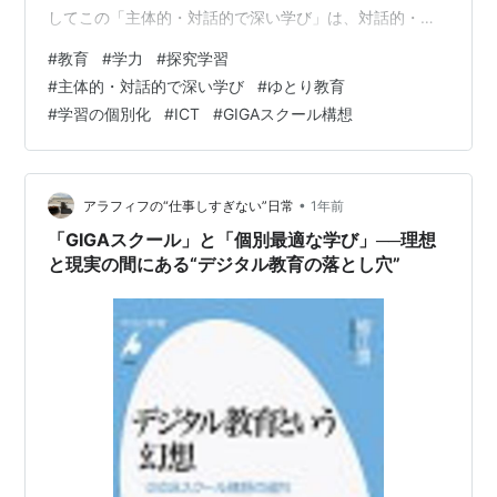
してこの「主体的・対話的で深い学び」は、対話的・探
究的な授業が広がるものと考えられ、指導要領に強く反
#
教育
#
学力
#
探究学習
映しています。 「主体的・対話的で深い学び」とはどう
#
主体的・対話的で深い学び
#
ゆとり教育
いうことでしょう。 「『主体的な学び』、『対話的な学
#
学習の個別化
#
ICT
#
GIGAスクール構想
び』、『深い学び』はそれぞれ固有の授業改善の視点で
ある。」と文部科学省は説明しています。（2020文部科
学省公式資料） 主体的な学び 「主体的な学び」とは、見
通しを持って粘り強く学習に向わざ…
•
アラフィフの“仕事しすぎない”日常
1年前
「GIGAスクール」と「個別最適な学び」──理想
と現実の間にある“デジタル教育の落とし穴”