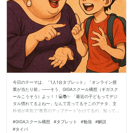
今日のテーマは、「1人1台タブレット」「オンライン授
業が当たり前」――そう、GIGAスクール構想（ギガスク
ールこうそう）よッ！！💻📚✨ 「最近の子どもってデジ
タル慣れてるよね〜」なんて言ってるそこのアナタ、文
科省が本気で“教育のアップデート”かけてるの、知って
た！？アタシとぼうやで、GIGAスクール構想の意味・背
#
GIGAスクール構想
#
タブレット
#
勉強
#
解説
景・何が変わったのか・課題や未来まで、ズバッと解説
#
タイパ
していくわよ〜ッ！！ 💡📱この記事では、「GIGAスクー