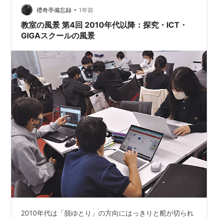
•
るような習慣が消えてしまっていて、不安です」 このレ
禮奇亭備忘録
1年前
ポート課題、実は全国的に広がっているもので、「教科
教室の風景 第4回 2010年代以降：探究・ICT・
書で学んだことをネットで調べて…
GIGAスクールの風景
2010年代は「脱ゆとり」の方向にはっきりと舵が切られ