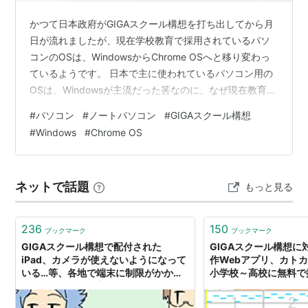
かつて日本政府がGIGAスクール構想を打ち出してから月
日が流れましたが、現在学校教育で採用されているパソ
コンのOSは、WindowsからChrome OSへと移り変わっ
ているようです。 日本で主に使われているパソコン用の
OSは、Windowsが主流だった筈なのに、なぜ現在教育現
場ではChrome OSへとシフトしていっているのか。この
#
パソコン
#
ノートパソコン
#
GIGAスクール構想
記事ではそれについて考察していきたいと思います。
#
Windows
#
Chrome OS
ネットで話題
もっと見る
236
150
ブックマーク
ブックマーク
GIGAスクール構想で配付された
GIGAスクール構想に
iPad、カメラが使えないようになって
作Webアプリ、カト
いる…等、各地で端末に制限がかかる
小学校～高校に無料で
- パパ教員の戯れ言日記
はKORG Gadgetが