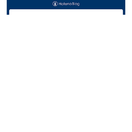
701channelsにお越しいただきありがとうございます。
現役小学校教員の701です。 皆さんの学校では、GIGAス
クール構想に係る端末整備、進んでいますか？ 現在、端
末の保険をめぐって厳しい状況が続いているため、今回
はそのお話をしたいと思います。 現在、全国の教育学部
附属学校や大学附属学校では、在籍者のみが加入できる
#
情報教育
#
GIGAスクール構想
#
一人一台端末
保険があります。 この保険には保険料と保証限度額が設
#
保険
#
保険適用限度額超過
定されていますが、最近、子どもたちが使用している端
末の修理費用が保証限度額を超えることが多くなってい