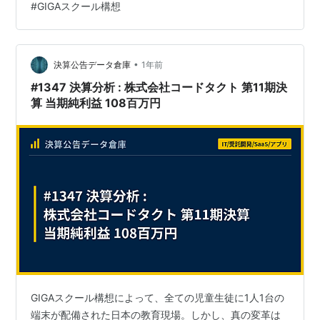
#
GIGAスクール構想
し①と③をあわせて他者との対話という場合もありま
す。） まず教科書を読み、自分の頭で考え、発表しない
授業の中で練り上げていく ……どの教室でもやっている
姿だと思います。 この「三つの対話」を大切にしようと
•
決算公告データ倉庫
1年前
いこう考えは、 2017年の学習指…
#1347 決算分析 : 株式会社コードタクト 第11期決
算 当期純利益 108百万円
GIGAスクール構想によって、全ての児童生徒に1人1台の
端末が配備された日本の教育現場。しかし、真の変革は