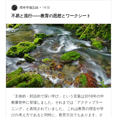
低下、集中力の低下、対話力の喪失など、身体面では視
力低下や睡眠障害、精神的不安定などが、ICT過多の教育
•
禮奇亭備忘録
1年前
によって顕在化している。これ…
不易と流行――教育の思想とワークシート
「主体的・対話的で深い学び」という言葉は2016年の中
教審答申に登場しました。それまでは「アクティブラー
ニング」と表現されていました。 これは教育の理念や学
びの考え方であると同時に、教育方法でもあります。そ