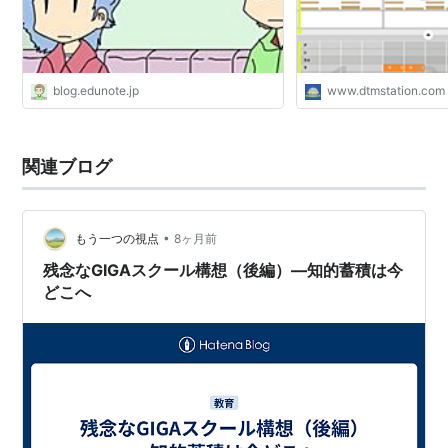
blog.edunote.jp
www.dtmstation.com
関連ブログ
•
もう一つの視点
8ヶ月前
残念なGIGAスクール構想（後編）―知的蓄積は今
どこへ