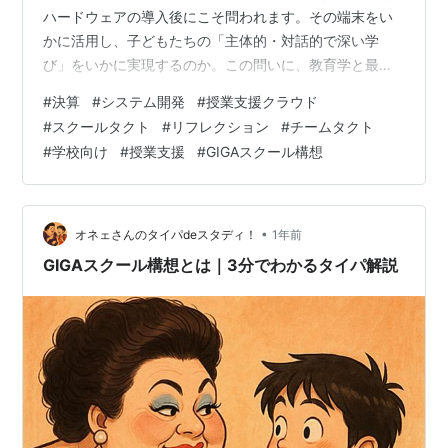
ハードウェアの導入後にこそ問われます。その端末をい
かに活用し、子どもたちの「主体的・対話的で深い学
び」をいかに実現するのか。この問いに、教育学と最先
端のテクノロジーを両輪として挑み続ける企業がありま
#
決算
#
システム開発
#
授業支援クラウド
す。さらに、その学びの革新を、学校の教室から企業の
#
スクールタクト
#
リフレクション
#
チームタクト
会議室にまで広げ、人と組織の成長を支援しています。
#
学校向け
#
授業支援
#
GIGAスクール構想
今回は、授業支援クラウド「スクールタクト」とリフレ
クション・マネジメントシステム「チームタクト」を両
翼に、日本の「学び」をアップデートする「株式会社コ
ードタクト」の第11期決算を読み解き、その経営…
•
オネェさんのタイパdeスタディ！
1年前
GIGAスクール構想とは｜3分でわかるタイパ解説