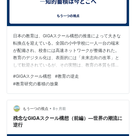
日本の教育は、GIGAスクール構想の推進によって大きな
転換点を迎えている。全国の小中学校に一人一台の端末
が配備され、校舎には高速ネットワークが整備された。
教育のデジタル化は、表面的には「未来志向の改革」と
して歓迎されているが、その実態は、教育の本質を揺る
がす深刻な変質を伴っている。 かつて日本の教育界で
#
GIGAスクール構想
#
教育の逆走
は、教材研究や指導法の精緻化に関する膨大な知的蓄積
#
教育研究の蓄積の放棄
が行われてきた。兵庫教育大や筑波大、広島大、学芸大
などの教育系国立大学の図書館には、過去数十年間にわ
たって蓄積された学術論文や実践研究論文、教科教育の
学会誌等が保管されている。これらは、大学研究者、現
•
もう一つの視点
8ヶ月前
場の教師、院生たちが、子どもの理解過程や教材分…
残念なGIGAスクール構想（前編）―世界の潮流に
逆行