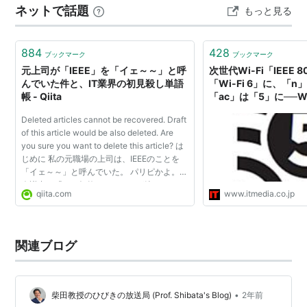
ネットで話題
もっと見る
Tech4Goodは15か国で77件のプロジェクトを実施、16.5
万人が恩恵を受…
884
428
ブックマーク
ブックマーク
元上司が「IEEE」を「イェ～～」と呼
次世代Wi-Fi「IEEE 8
んでいた件と、IT業界の初見殺し単語
「Wi-Fi 6」に、「n
帳 - Qiita
「ac」は「5」に──Wi-Fi
ITmedia NEWS
Deleted articles cannot be recovered. Draft
of this article would be also deleted. Are
you sure you want to delete this article? は
じめに 私の元職場の上司は、IEEEのことを
「イェ～～」と呼んでいた。 パリピかよ。
会議中に「その規格はイェ～～が決めてい
qiita.com
www.itmedia.co.jp
て……」と仰るものだから、こっちは笑いが
止まらない...
関連ブログ
•
柴田教授のひびきの放送局 (Prof. Shibata's Blog)
2年前