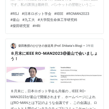
です。私の講演は最終日、バンケットの翌朝ということ
で、参加者が少ないかもと思っていましたが、杞憂でし
#
RSJ
#
日本ロボット学会
#
IEEE
#
ROMAN2023
た。演題は、"Designing Assistive Robots that Harness
#
釜山
#
九工大
#
大学院生命体工学研究科
Physical Interaction between Humans and Robots”。
#
柴田研究室
#
HRI
60分の持ち時間で10分ぐらいは質疑応答に時間を残した
かったのですが、ついスライ…
•
柴田教授のひびきの放送局 (Prof. Shibata's Blog)
3年前
８月末にIEEE RO-MAN2023@釜山で会いましょ
う！
８月末に，日本ロボット学会も共催の，IEEE RO-
MAN2023が釜山で開催されます． ホームページによれ
ばRO-MANとは下記のような会議です． この会議は、ロ
ボットと人間のインタラクティブなコミュニケーション