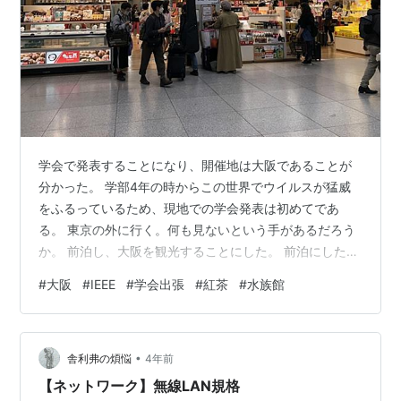
学会で発表することになり、開催地は大阪であることが
分かった。 学部4年の時からこの世界でウイルスが猛威
をふるっているため、現地での学会発表は初めてであ
る。 東京の外に行く。何も見ないという手があるだろう
か。 前泊し、大阪を観光することにした。 前泊にした甲
斐もあって、健康的な時間に東京駅へ。 家から持ち出し
#
大阪
#
IEEE
#
学会出張
#
紅茶
#
水族館
たバナジウム天然水を連れて、新幹線へ。こういう瞬間
にどうしたわけか達成感があります。 13:00 ここは新大
阪。 旅とは健康さとエネルギーを保ちながら自分を活け
•
作りで輸送すること。 この度も、輸送に成功した。 GIFT
舎利弗の煩悩
4年前
KIOSKがある。 東京にもあったかもしれないけれど、旅
【ネットワーク】無線LAN規格