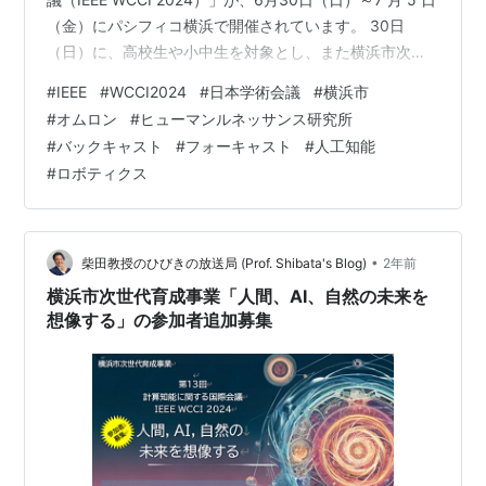
（金）にパシフィコ横浜で開催されています。 30日
（日）に、高校生や小中生を対象とし、また横浜市次世
代育成事業として、無料の市民講座「「人間、AI、自然
#
IEEE
#
WCCI2024
#
日本学術会議
#
横浜市
の未来を想像する」を開催しました。横浜の高校はちょ
#
オムロン
#
ヒューマンルネッサンス研究所
うど期末テスト目前だったため、また当日の体調不良に
#
バックキャスト
#
フォーキャスト
#
人工知能
よる欠席で参加者が少なかったですが、万難を排して来
#
ロボティクス
てくれた高校生の他、中学生や小学生も参加してくれま
した。そして彼らは、実に熱心聴…
•
柴田教授のひびきの放送局 (Prof. Shibata's Blog)
2年前
横浜市次世代育成事業「人間、AI、自然の未来を
想像する」の参加者追加募集