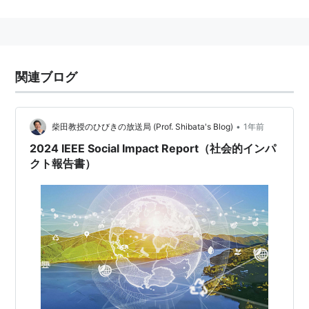
技術者組織。
コンピュータ、バイオ、通信、電力、航空、電子等の技
術分野を扱い、国際会議の開催、論文誌の発行、技術教
育、標準化などの活動を行っている。
関連ブログ
コンピュータ関係の規格制定（標準化）にも関わってい
て、IEEEの名を冠した規格が多数存在する。
•
柴田教授のひびきの放送局 (Prof. Shibata's Blog)
1年前
IEEE 488
2024 IEEE Social Impact Report（社会的インパ
IEEE802
クト報告書）
IEEE802.11b
/
IEEE802.11a
/
IEEE802.11g
/
IEEE802.11n
/
IEEE802.11ac
IEEE1394