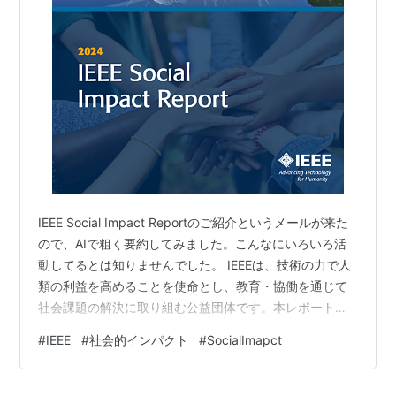
IEEE Social Impact Reportのご紹介というメールが来た
ので、AIで粗く要約してみました。こんなにいろいろ活
動してるとは知りませんでした。 IEEEは、技術の力で人
類の利益を高めることを使命とし、教育・協働を通じて
社会課題の解決に取り組む公益団体です。本レポート
は、IEEEの社会的貢献活動を初めて年次報告書としてま
#
IEEE
#
社会的インパクト
#
SocialImapct
とめたものです。 🔧 テクノロジーを通じた人道支援
IEEE Humanitarian Technologiesプログラムにより、世
界中でボランティアが持続可能な開発活動を展開。 例：