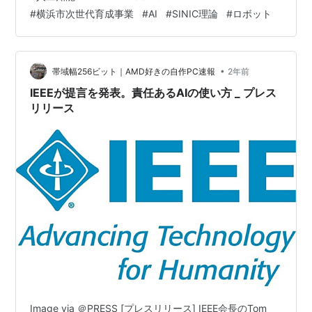
す。AIが大きく社会を変えてようとしている、このとて
#
横浜市次世代育成事業
#
AI
#
SINIC理論
#
ロボット
も重要なタイミングで、ぜひ人間、AI、自然の未来を一
緒に想像してみませんか？ 私が優しく楽しくファシリテ
ートします！高校生だけでなく小中学生も参加可能！参
加者の親御さんも参加可能定…
•
帯域幅256ビット｜AMD好きの自作PC速報
2年前
IEEEが提言を発表。責任あるAIの使い方 _ プレス
リリース
Image via ＠PRESS [プレスリリース] IEEE会長のTom