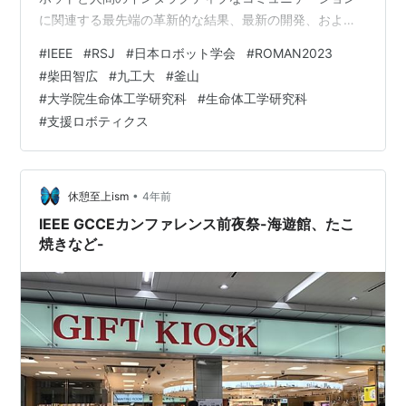
に関連する最先端の革新的な結果、最新の開発、および
将来の展望が発表され、議論される主要なフォーラムで
#
IEEE
#
RSJ
#
日本ロボット学会
#
ROMAN2023
ある。 この会議では、ロボットと人間のインタラクティ
#
柴田智広
#
九工大
#
釜山
ブコミュニケーションに関連する理論、方法論、技術、
#
大学院生命体工学研究科
#
生命体工学研究科
実証的、実験的研究を含む幅広いトピックを扱います。
#
支援ロボティクス
ロボット技術、心理学、認知科学、人工知能、ヒューマ
ンファクター、倫理・政策、インタラクションベースの
ロボットデザインなど、人間とロボッ…
•
休憩至上ism
4年前
IEEE GCCEカンファレンス前夜祭-海遊館、たこ
焼きなど-