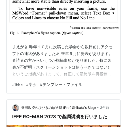
まえがき 昨年１０月に投稿した学会から数日前にアクセ
プトの連絡がありました🎉 来年６月に発表があります。
査読者の方からいくつか指摘事項がありました。特に図
表が不鮮明（スクリーンショットは使うべきではない）
というご指摘がありまして、修正して最終版を再投稿す
る必要があります。期限は２月とまだ先ですが授業が再
#
IEEE
#
学会
#
テンプレートファイル
開する前に片付けておきたいところでした。 この学会の
プロシーディングはIEEE Xploreに掲載されるためテンプ
レはIEEEのものが指定されています。読んだつもりにな
•
っていましたが、そのルールから逸脱しているところが
柴田教授のひびきの放送局 (Prof. Shibata's Blog)
3年前
ある、とのご指摘でした。ということで、もう一度読ん
IEEE RO-MAN 2023 で基調講演を行いました
でみたんですね。ちなみによく…