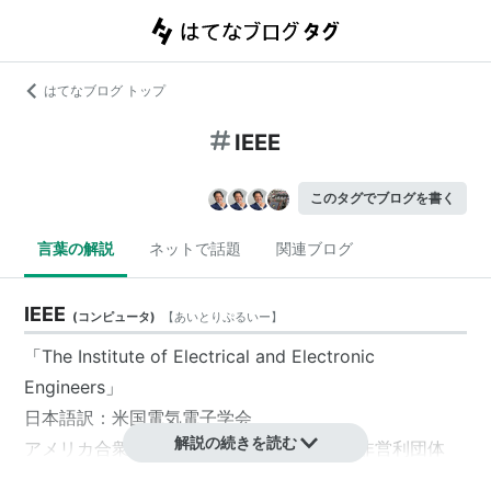
はてなブログ トップ
IEEE
このタグでブログを書く
言葉の解説
ネットで話題
関連ブログ
IEEE
(
コンピュータ
)
【
あいとりぷるいー
】
「The Institute of Electrical and Electronic
Engineers」
日本語訳：
米国電気電子学会
解説の続きを読む
アメリカ合衆国
ニューヨーク
に本部がある非営利団体
で、世界160カ国以上に395000人以上の会員を擁する