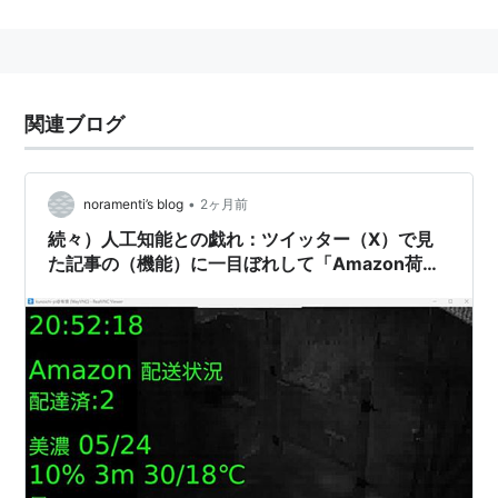
言葉がまだ日本になかった時代からこのジャンルを切り
開いてきたクルマ。2006年2月にデビューした3代目モ
デルでは、2代目モデルに比べてボディサイズを拡大す
るとともに、ホイールベースを実に110mmも延長して
関連ブログ
大きな室内空間を作っている。
•
noramenti’s blog
2ヶ月前
リスト::自動車
続々）人工知能との戯れ：ツイッター（X）で見
た記事の（機能）に一目ぼれして「Amazon荷物
追跡システム」をラズパイに生やした話