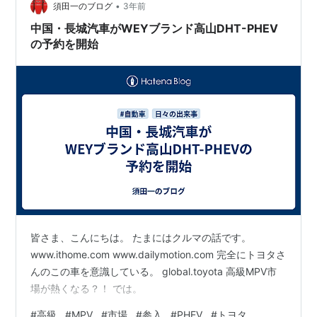
•
須田一のブログ
3年前
中国・長城汽車がWEYブランド高山DHT-PHEV
の予約を開始
皆さま、こんにちは。 たまにはクルマの話です。
www.ithome.com www.dailymotion.com 完全にトヨタさ
んのこの車を意識している。 global.toyota 高級MPV市
場が熱くなる？！ では。
#
高級
#
MPV
#
市場
#
参入
#
PHEV
#
トヨタ