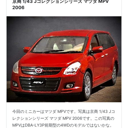
京商 1/43 Jコレクションシリーズ マツダ MPV
がる思いがしました。これが廃止され…
2006
今回のミニカーはマツダ MPVです。写真は京商 1/43 Jコ
レクションシリーズ マツダ MPV 2006です。この写真の
MPVはDBA-LY3P前期型の4WDのモデルではないかな。