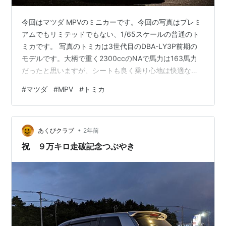
今回はマツダ MPVのミニカーです。今回の写真はプレミ
アムでもリミテッドでもない、1/65スケールの普通のト
ミカです。 写真のトミカは3世代目のDBA-LY3P前期の
モデルです。大柄で重く2300ccのNAで馬力は163馬力
だったと思いますが、シートも良く乗り心地は快適なサ
ルーンでした。 頻繁に長距離長時間の移動が必要とな
#
マツダ
#
MPV
#
トミカ
り、なるべく疲れないクルマとしてMPVはとても高いパ
フォーマンスを発揮してくれました。長距離長時間をな
るべく疲れず走破するクルマの条件として「長いホイー
•
ルベース」「ワイドトレッド」「ある程度の車重」を満
あくびクラブ
2年前
たしたクルマでした。 長距離長時間運転を楽に走破でき
祝 ９万キロ走破記念つぶやき
る事に焦点を絞ったら、…