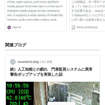
a free, open source, and cross-platform
この投稿は、今一部ギー
media player Overview mpv is a free (as in
る（？）mpvというビデ
freedom) media player for the command
する記事である。 mpv
line. It supports a wide variety of media file
うmplayer2というビデ
formats, audio and video codecs, and
に日々様々な改良が加え
subtitle types. Scripting Powerful scripting
レイヤーである。mplaye
mpv.io
henry.animeo.jp
capabilities can make the player do almost
differencesにまとま
anyt...
気が失せる。そこで、丁...
関連ブログ
•
noramenti’s blog
6ヶ月前
続）人工知能との戯れ 門扉監視システムに異常
警告ポップアップを実装した話