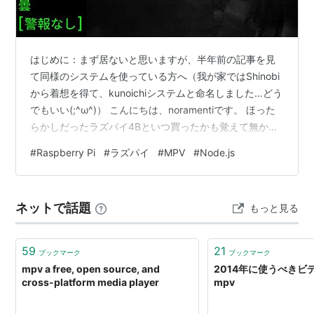
はじめに：まず居ないと思いますが、半年前の記事を見
て同様のシステムを使っている方へ（我が家ではShinobi
から着想を得て、kunoichiシステムと命名しました…どう
でもいい(;^ω^)） こんにちは、noramentiです。 ほった
らかしだったラズパイ4Bといつ買ったかも覚えて無かっ
た液晶モニターを使い、24時間体制の門扉監視システム
#
Raspberry Pi
#
ラズパイ
#
MPV
#
Node.js
（Shinobi運用）を構築してもうじき半年になりますね。
画面には玄関の映像とともに、前回実装した「天気予
報」や「ラズパイの負荷状況」がレトロな緑の文字で常
ネットで話題
もっと見る
時流れていました。 今回は、この監視システムに「留守
番の嫁さんがAmazon配達に気付きやすくなる新機能…
59
21
ブックマーク
ブックマーク
mpv a free, open source, and
2014年に使うべきビ
cross-platform media player
mpv