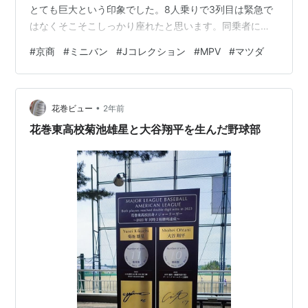
とても巨大という印象でした。8人乗りで3列目は緊急で
はなくそこそこしっかり座れたと思います。同乗者にと
っては広々快適でしたが、不慣れな運転者にとっては交
#
京商
#
ミニバン
#
Jコレクション
#
MPV
#
マツダ
通法規的にとても窮屈といった感じでした。 他の8人乗
りミニバンと比べて屋根が低いようで、前から見るとそ
れほど大きく見られないようでした。前面投影面積が小
•
さいミニバンだったのかな、と思います。幅も広く長い
花巻ビュー
2年前
車体のお陰で多くの荷物を運べました。一般道では持て
花巻東高校菊池雄星と大谷翔平を生んだ野球部
余す巨体でも…