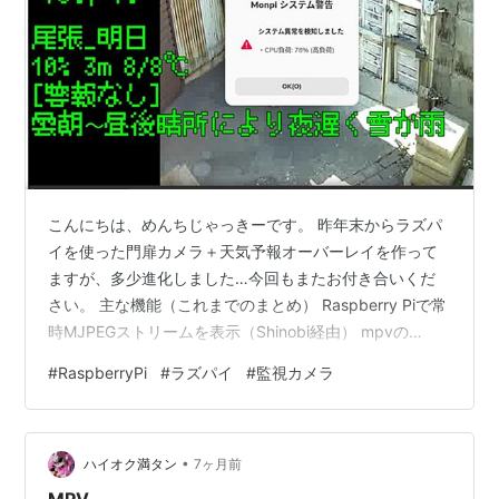
こんにちは、めんちじゃっきーです。 昨年末からラズパ
イを使った門扉カメラ＋天気予報オーバーレイを作って
ますが、多少進化しました…今回もまたお付き合いくだ
さい。 主な機能（これまでのまとめ） Raspberry Piで常
時MJPEGストリームを表示（Shinobi経由） mpvの
OSD（画面重ね文字）で緑レトロゲーム風に情報表示 時
#
RaspberryPi
#
ラズパイ
#
監視カメラ
刻 / CPU温度・負荷率 / SSD温度・使用率 尾張/美濃の天
気予報（気象庁JSONから取得、15秒で本日/明日ロー
テ） 降水確率・風速（予報文から推測値）・最低/最高気
•
温（予報時刻により同値が出ることあり）・天気記号短
ハイオク満タン
7ヶ月前
縮（改良の余地あり） ネットワーク切断時は「…
MPV