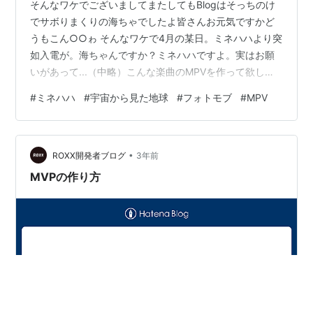
そんなワケでございましてまたしてもBlogはそっちのけ
でサボりまくりの海ちゃでしたよ皆さんお元気ですかど
うもこん○○ゎ そんなワケで4月の某日。ミネハハより突
如入電が。海ちゃんですか？ミネハハですよ。実はお願
いがあって...（中略）こんな楽曲のMPVを作って欲しい
ンだけどちょっと聴いてみてくれる？はいはい！わかり
#
ミネハハ
#
宇宙から見た地球
#
フォトモブ
#
MPV
ました！んじゃ楽曲送っといてくださいませ♪で、聴いて
みる。ん？おお！？なんか凄くね！？ちょい待ち！これ
今までの様なミネハハ一人で歌ってる雰囲気ではなくて
•
配役あった方が良いんじゃね？しかもイメージがね。う
ROXX開発者ブログ
3年前
ちの娘にピッタリなのですよ！何がピッタリかというと
MVPの作り方
ヤツはエロさがない。エロさ0。笑谷…