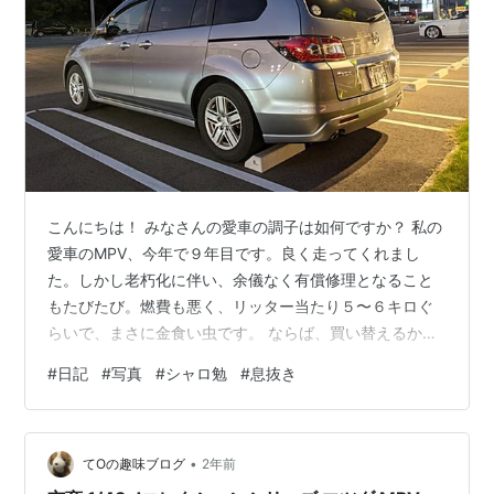
こんにちは！ みなさんの愛車の調子は如何ですか？ 私の
愛車のMPV、今年で９年目です。良く走ってくれまし
た。しかし老朽化に伴い、余儀なく有償修理となること
もたびたび。燃費も悪く、リッター当たり５〜６キロぐ
らいで、まさに金食い虫です。 ならば、買い替えるか？
いや、９年越しのカワイイ相棒を手放したくない。です
#
日記
#
写真
#
シャロ勉
#
息抜き
が、本当の理由は、ご想像通り、金欠にあります（泣）
それにしても、ガソリン代って、高過ぎません？ ガソリ
ン代の二重課税*1、本当にやめてほしいし、価格高騰を
•
何とかしてほしいと思います。 この度、ガソリンの暫定
てOの趣味ブログ
2年前
税率が廃止されるという報道を見聞きして、溜飲*2が下