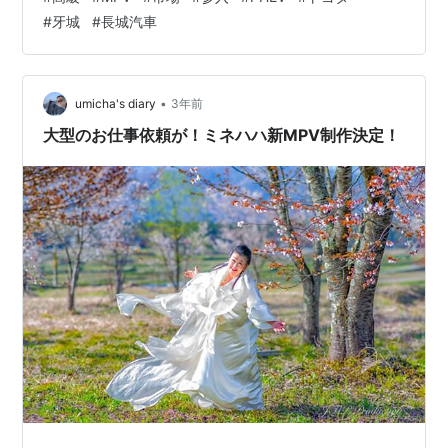
#
牙城
#
長城汽車
•
umicha's diary
3年前
大型のお仕事依頼が！ミネハハ新MPV制作決定！