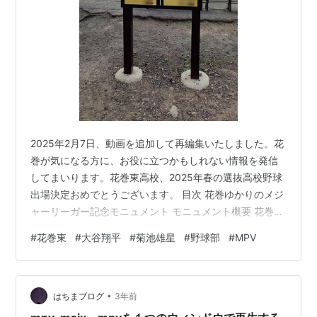
2025年2月7日、動画を追加して再編集いたしました。花
巻が気になる方に、お役に立つかもしれない情報を発信
してまいります。花巻東高校、2025年春の選抜高校野球
出場決定おめでとうございます。 目次 花巻ゆかりのメジ
ャーリーガー記念モニュメント モニュメント概要 花巻東
高校とは？ 2024年1月設置大谷翔平2023シーズンMVP＆
#
花巻東
#
大谷翔平
#
菊池雄星
#
野球部
#
MPV
ホームラン王記念モニュメント 銀色に輝く大谷翔平モニ
ュメント設置由来 2024年4月設置2023年同時2桁勝利達
成記念モニュメント 2022年4月設置2021MLB All-Star
•
Game 菊池雄星・大谷翔平選出記念モニュメント
はちまブログ
3年前
youtu.be 花巻ゆかりのメジャ…