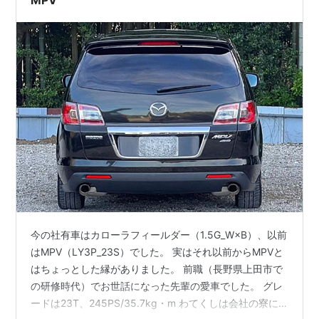
今の社有車はカローラフィールダー（1.5G_W×B）、以前
はMPV（LY3P_23S）でした。 実はそれ以前からMPVと
はちょっとした縁がありました。 前職（長野県上田市で
の研修時代）でお世話になった先輩の愛車でした。 グレ
ードは23T、245PS/35.7kg・m わてくしは会社の寮に