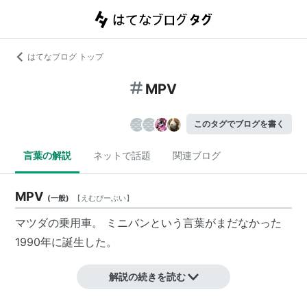
はてなブログ トップ
MPV
このタグでブログを書く
言葉の解説
ネットで話題
関連ブログ
MPV
(
一般
)
【
えむぴーぶい
】
マツダの乗用車。 ミニバンという言葉がまだなかった
1990年に誕生した。
解説の続きを読む
初代モデルが発売されたのは1990年でミニバンという