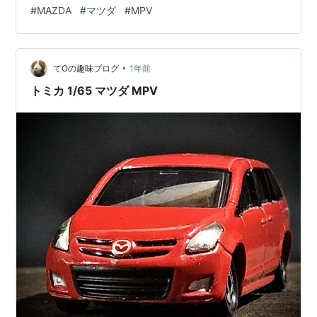
住んでいたのですが、時々送って頂くことがありまし
#
MAZDA
#
マツダ
#
MPV
た。 メーターは少々ガキっぽく映りましたが、低回転か
ら鬼のトルクでした。 当時のスバルはBL/BPレガシィの
2.0GT／3.0R系でやっとこさ5ATを搭載しましたが、
•
MPVは6AT（最終減速比も2段ある）でスムース差は歴然
てOの趣味ブログ
1年前
でした。 2007年、わてくしはレガシィB…
トミカ 1/65 マツダ MPV