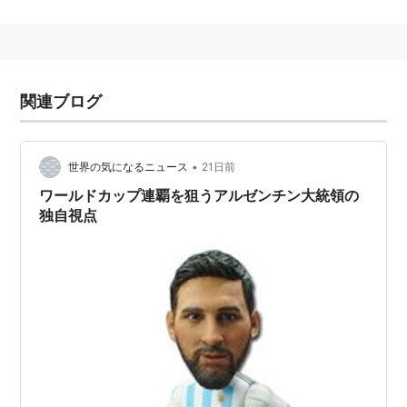
WWEのスーパースターズ（所属レスラー）の一人、
Montel Vontavious Porter（モンテル・ボンタビアス・
ポーター）の略称。
関連ブログ
•
世界の気になるニュース
21日前
ワールドカップ連覇を狙うアルゼンチン大統領の
独自視点