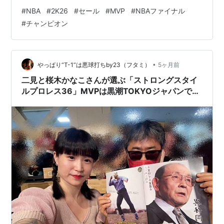
初の印象 私の今回のNBAシーズンは、ポジションを
#
NBA
#
2K26
#
セール
#
MVP
#
NBAファイナル
PG（ポイントガード）にして、3PT（3ポイントシュー
#
チャンピオン
ト）も積極的に狙っていくスタイルで開始しました。 い
わゆる、私のいつものお決まりのプレイスタイルです
ね。 最初にプレイした時から「今回は3PTが入りやすい
な」と感じていたのですが、その印象は最後まで変わり
•
やっぱり“T-1”は悪球打ちby23（フタミ）
5ヶ月前
ませんでした。スキルを上げると…
二見と桜木かなこさんが選ぶ「ストロングスタイ
ルプロレス36」MVPは黒潮TOKYOジャパンで初
めて一致 叙々苑 東京ドームシティラクーア店
窓際のペアカウンター席は景色が良い