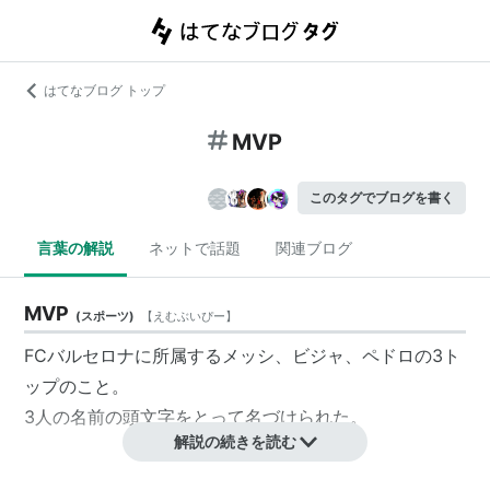
はてなブログ トップ
MVP
このタグでブログを書く
言葉の解説
ネットで話題
関連ブログ
MVP
(
スポーツ
)
【
えむぶいぴー
】
FCバルセロナに所属するメッシ、ビジャ、ペドロの3ト
ップのこと。
3人の名前の頭文字をとって名づけられた。
解説の続きを読む
MVP
(
スポーツ
)
【
えむぶいぴー
】