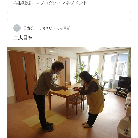
#
組織設計
#
プロダクトマネジメント
が成果を左右するという事実です。AIハッカソンに参加
してわかった、 AIハッカソンで実際に取り組んだこと 生
成AIを使ったプロダクト開発の進め方 AI時代に重要にな
る「設計力」 AI導入がうまくいかない理由 ということ…
•
天寿会 しおさい
6ヶ月前
二人目✨