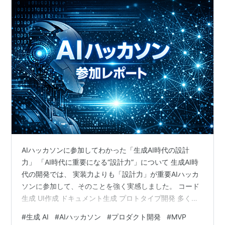
AIハッカソンに参加してわかった「生成AI時代の設計
力」 「AI時代に重要になる“設計力”」について 生成AI時
代の開発では、 実装力よりも「設計力」が重要AIハッカ
ソンに参加して、そのことを強く実感しました。 コード
生成 UI作成 ドキュメント生成 プロトタイプ開発 多くの
作業はAIで高速化しました。しかし、AIハッカソンに参
#
生成 AI
#
AIハッカソン
#
プロダクト開発
#
MVP
加をして感じたことは、「AIの性能」よりも「設計力」