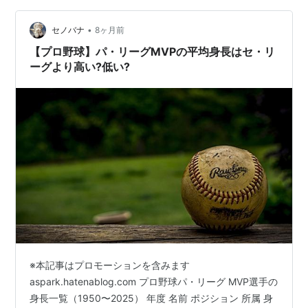
彼女なのに、今年は厄払いを大層嫌がった。面倒だと愚
痴をこぼしながら、嫌々車を降りる彼女を見ながら「も
•
セノバナ
8ヶ月前
しかして何かに取り憑かれているのではな…
【プロ野球】パ・リーグMVPの平均身長はセ・リ
ーグより高い?低い?
※本記事はプロモーションを含みます
aspark.hatenablog.com プロ野球パ・リーグ MVP選手の
身長一覧（1950〜2025） 年度 名前 ポジション 所属 身