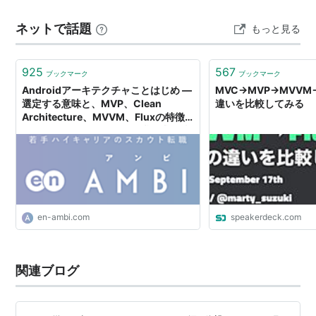
レイ大統領が“自宅観戦”を宣言したのだ。 同メディアは
ネットで話題
もっと見る
「アルゼンチン大統領がトランプ、インファンティーノ
とともにワールドカップ決勝…
925
567
ブックマーク
ブックマーク
Androidアーキテクチャことはじめ ―
MVC→MVP→MVVM
選定する意味と、MVP、Clean
違いを比較してみる
Architecture、MVVM、Fluxの特徴
を理解する｜ハイクラス転職・求人情
報サイト アンビ（AMBI）
en-ambi.com
speakerdeck.com
関連ブログ