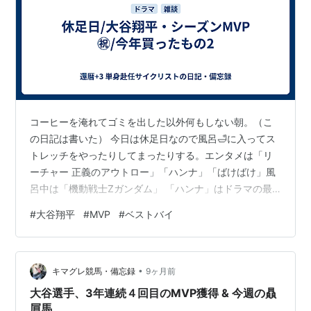
コーヒーを淹れてゴミを出した以外何もしない朝。（こ
の日記は書いた） 今日は休足日なので風呂🛁に入ってス
トレッチをやったりしてまったりする。エンタメは「リ
ーチャー 正義のアウトロー」「ハンナ」「ばけばけ」風
呂中は「機動戦士Zガンダム」 「ハンナ」はドラマの最
終回だった。映画版を観たらコンプリート。 大谷翔平選
#
大谷翔平
#
MVP
#
ベストバイ
手シーズン満票MVPおめでとう！㊗️🎉 野球は観てないけ
ど岩手県人として国民として誇りに思う。うちのオフク
ロも野球は知らないくせにいつも「大谷くん、凄い
•
ね！」と言って喜んでいる。そしていつもそこに行くの
キマグレ競馬・備忘録
9ヶ月前
は日本の自転車ロードレース界もどうやったらこういう
大谷選手、3年連続４回目のMVP獲得 & 今週の贔
選手を育てられるか？という辿り着かない思…
屓馬