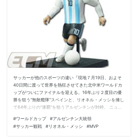
サッカーが他のスポーツの違い『現地７月19日、およそ
40日間に渡って世界を熱狂させてきた北中米ワールドカ
ップがついにファイナルを迎える。16年ぶり２度目の優
勝を狙う“無敵艦隊”スペインと、リオネル・メッシを擁し
て64年ぶりの“連覇”を狙うアルゼンチンが対峙。 ニュー
ヨークのニュージャージ・スタジアムは間違いなく熱狂
#
ワールドカップ
#
アルゼンチン大統領
のるつぼと化すだろう。 そんななか、英メディア
#
サッカー観戦
#
リオネル・メッシ
#
MVP
『talkSPORT』が興味深いニュースを伝えた。なんと重
要な決勝戦を目前にして、アルゼンチンのハビエル・ミ