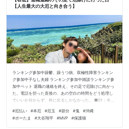
し…
【人生最大の大厄と向き合う】
ランキング参加中躁鬱、躁うつ病、双極性障害ランキン
グ参加中子なし夫婦 ランキング参加中雑談ランキング参
加中ペット 退職の連絡を終え、その足で厄除けに向かっ
た。電話を切った直後の、あの空白の時間をどう処理し
ていいか分からず、外に出るしかなかった。 ■01：今年
は人生最大の「大本厄」 電話の後、落ち着きを取り戻し
#
厄払い
#
本厄
#
厄玉
#
節分
#
鬼
#
沖縄
てすぐに「一緒に落ちていた例の友人」と合流し、福岡
#
ポーたま
#
大谷翔平
#
MVP
#
保護猫
では三社参りにも数えられる筥崎宮へ向かった。 友人は
「縁起」について敏感で、誠実に守るタイプだ。そんな