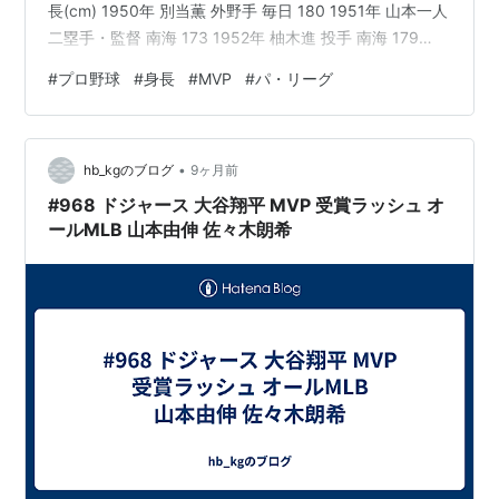
長(cm) 1950年 別当薫 外野手 毎日 180 1951年 山本一人
二塁手・監督 南海 173 1952年 柚木進 投手 南海 179
1953年 岡本伊三美 二塁手 南海 173 1954年 大下弘 外野
#
プロ野球
#
身長
#
MVP
#
パ・リーグ
手 西鉄 173 1955年 飯田徳治 外野手 南海 173 1956年
中西太 三塁手 西鉄 174 1957年 稲尾和久 投手 西鉄 180
1958年 稲尾和久 投手 西鉄 180 1959年 杉浦忠 投…
•
hb_kgのブログ
9ヶ月前
#968 ドジャース 大谷翔平 MVP 受賞ラッシュ オ
ールMLB 山本由伸 佐々木朗希