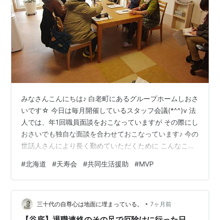
みなさんこんにちは♪ 白老町にあるグループホームしおさ
いです☆ 今日は毎月開催しているスタッフ会議(*^^)v 法
人では、年1回職員面談をおこなっていますが その際にし
おさいでも独自な面談を合わせておこなっています♪ 今の
世話人さんにより長く勤めていただくために こんなこと
を聞かせていただきています！！ ① 1年間働いてみて…
#
北海道
#
天寿会
#
共同生活援助
#
MVP
② こんな働き方だったらもっと良いのになー… ③ こん
なことをしてみたい、やってみたい！！ ④ 今年のしお
さい年間MVPは？ 色々な意見を聞かせていただけて非常
•
に良かったです！！ そして④の年間MVPは毎年2名！！
三十代の自尊心は地面に埋まっている。
7ヶ月前
選ばれた方にはこちら☆ ささやかですがこちらをお渡し
【谷底】退職連絡のその足で厄除けに行った日