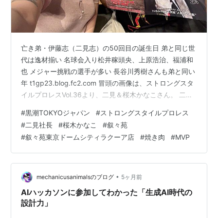
亡き弟・伊藤志（二見志）の50回目の誕生日 弟と同じ世
代は逸材揃い 名球会入り松井稼頭央、上原浩治、福浦和
也 メジャー挑戦の選手が多い 長谷川秀樹さんも弟と同い
年 t1gp23.blog.fc2.com 冒頭の画像は、ストロングスタ
イルプロレスVol.36より、二見＆桜木かなこさん。 二見
が手にしているのはSSPWのパンフレット。 9月11日「ス
#
黒潮TOKYOジャパン
#
ストロングスタイルプロレス
トロングスタイルプロレスVol.36」を振り返るシリーズ
#
二見社長
#
桜木かなこ
#
叙々苑
第6弾。 二見と桜木かなこさんの感想と、大会終了後、
#
叙々苑東京ドームシティラクーア店
#
焼き肉
#
MVP
叙々苑に行った話を中心に取り上げる。 画像を26枚アッ
プ。 以下、26枚の内訳。 二見＆桜木かなこさん
SSPW36 4枚 桜木かなこさん SS…
•
mechanicusanimalsのブログ
5ヶ月前
AIハッカソンに参加してわかった「生成AI時代の
設計力」