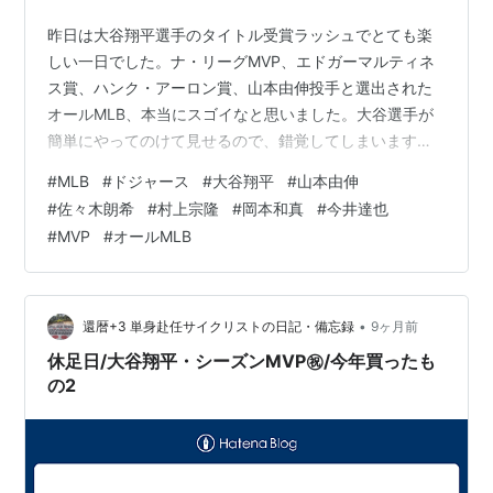
昨日は大谷翔平選手のタイトル受賞ラッシュでとても楽
しい一日でした。ナ・リーグMVP、エドガーマルティネ
ス賞、ハンク・アーロン賞、山本由伸投手と選出された
オールMLB、本当にスゴイなと思いました。大谷選手が
簡単にやってのけて見せるので、錯覚してしまいます
が、どれもこれもスゴイこと。山本由伸投手のワールド
#
MLB
#
ドジャース
#
大谷翔平
#
山本由伸
シリーズでの活躍もそうですが、日本人選手が世界で輝
#
佐々木朗希
#
村上宗隆
#
岡本和真
#
今井達也
くことは日本人として誇りであり、何年も待っていた光
#
MVP
#
オールMLB
景。大谷翔平選手を筆頭に、日本人メジャーリーガーの
凄さが際立っていますね。来シーズンは、大谷選手には
リアル二刀流でシーズン通して活躍してもらい、ポスト
シーズンでもリアル二刀流の凄さを改めて示してほし…
•
還暦+3 単身赴任サイクリストの日記・備忘録
9ヶ月前
休足日/大谷翔平・シーズンMVP㊗️/今年買ったも
の2