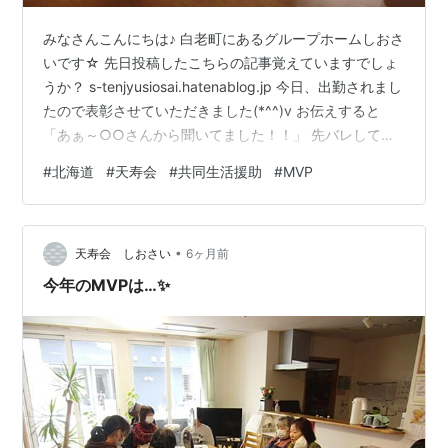
みなさんこんにちは♪ 白老町にあるグループホームしおさ
いです☆ 先日投稿したこちらの記事覚えていますでしょ
うか？ s-tenjyusiosai.hatenablog.jp 今日、出勤されまし
たので表彰させていただきました(*^^)v お伝えすると
「あぁ～○○さんから聞いてました！！」 先バレしてい
たみたいです。（笑） サプライズ的な感じで思っていた
#
北海道
#
天寿会
#
共同生活援助
#
MVP
んですけどね😂 まぁ～しょうがない。（笑） それではま
た(*^_^*)
•
天寿会 しおさい
6ヶ月前
今年のMVPは…✨