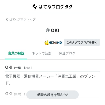
はてなブログ トップ
OKI
このタグでブログを書く
言葉の解説
ネットで話題
関連ブログ
OKI
(
一般
)
【
おき
】
電子機器・通信機器メーカー「
沖電気工業
」のブラン
ド。
OKI
(
音楽
)
【
おーき
】
解説の続きを読む
ミュージシャン