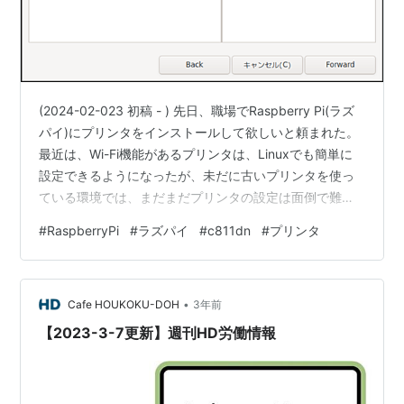
(2024-02-023 初稿 - ) 先日、職場でRaspberry Pi(ラズ
パイ)にプリンタをインストールして欲しいと頼まれた。
最近は、Wi-Fi機能があるプリンタは、Linuxでも簡単に
設定できるようになったが、未だに古いプリンタを使っ
ている環境では、まだまだプリンタの設定は面倒で難し
いことが多い。 で、頼まれたプリンタの機種は、Oki
#
RaspberryPi
#
ラズパイ
#
c811dn
#
プリンタ
c811dn で、ラズパイに設定とのことでかなりニッチな情
報。 初めは、ラズパイのプリンタドライバを探してみた
が、目的プリンタのドライバが見つからず、Webを検索
•
すると以下のページがヒットした。 Ubuntu日本語フォー
Cafe HOUKOKU-DOH
3年前
ラム / oki c811dn…
【2023-3-7更新】週刊HD労働情報