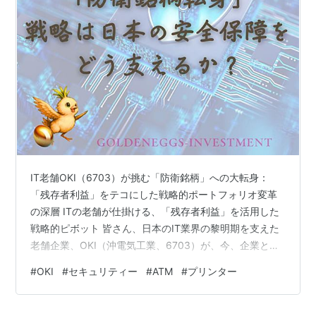
IT老舗OKI（6703）が挑む「防衛銘柄」への大転身：
「残存者利益」をテコにした戦略的ポートフォリオ変革
の深層 ITの老舗が仕掛ける、「残存者利益」を活用した
戦略的ピボット 皆さん、日本のIT業界の黎明期を支えた
老舗企業、OKI（沖電気工業、6703）が、今、企業とし
てのアイデンティティを根底から変える、「防衛銘柄」
#
OKI
#
セキュリティー
#
ATM
#
プリンター
への大転身を加速させていることをご存じでしょうか。
OKIは、長らくATMやプリンターといった市場が成熟した
情報機器事業を主力としてきましたが、森孝広社長のも