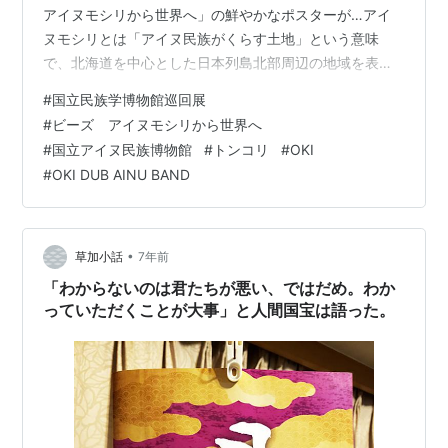
アイヌモシリから世界へ」の鮮やかなポスターが…アイ
ヌモシリとは「アイヌ民族がくらす土地」という意味
で、北海道を中心とした日本列島北部周辺の地域を表し
ます。アイヌモシリから出発する世界ビーズの旅は別途
#
国立民族学博物館巡回展
300円…せっかくなのでこちらも観てきました。 ものと
#
ビーズ アイヌモシリから世界へ
ものをつなげたもの 世界のビーズ 国立アイヌ民族博物館
#
国立アイヌ民族博物館
#
トンコリ
#
OKI
トンコリ奏者OKI ものとものをつなげたもの この展示で
#
OKI DUB AINU BAND
のビーズとは「ものとものをつないだもの」との意味だ
そうだ。何かわかりにくい気がするんだけど、要は糸を
通すための穴の開いた飾り玉にはと…
•
草加小話
7年前
「わからないのは君たちが悪い、ではだめ。わか
っていただくことが大事」と人間国宝は語った。