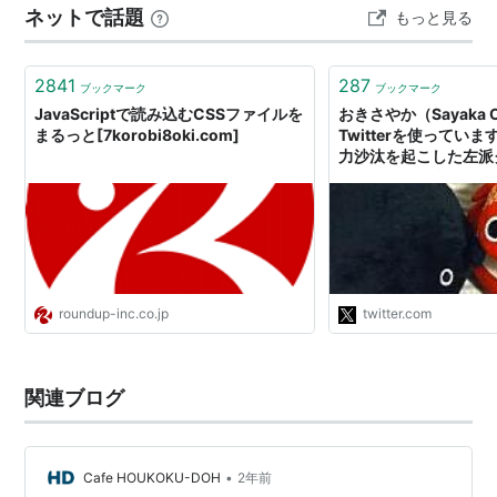
ネットで話題
もっと見る
とで抜本的な構造改革を進めています。その戦略は、成
熟市場における「残存者利益」を最大限に活用し、そこ
で得た安定収益を、成長…
2841
287
ブックマーク
ブックマーク
JavaScriptで読み込むCSSファイルを
おきさやか（Sayaka 
まるっと[7korobi8oki.com]
Twitterを使っていま
力沙汰を起こした左派
ので、それを利用し保
に勝った。足並みの乱
に、1980〜90年代
義を取り入れて公共セ
や公務員叩き、規制緩
州では女性の雇用は正
クターから進んだがそれ
roundup-inc.co.jp
twitter.com
X
関連ブログ
•
Cafe HOUKOKU-DOH
2年前