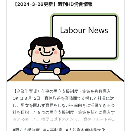
【2024-3-26更新】週刊HD労働情報
【企業】育児と仕事の両立支援制度・施策を複数導入
OKIは３月12日、育休取得を業務面で支援した社員に対
し、男女を問わず育児をしながら前向きに活躍できる会
社を目指した８つの両立支援制度・施策を新たに導入す
ると公表した。概要は以下のとおり。 育休サポート報奨
金（新設） 不妊治療補助金（新設） 育児家事補助金（新
#
両立支援制度
#
人事制度
#
人的資本価値最大化