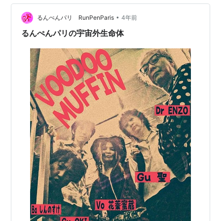
に伴い週2日在宅勤務推奨を廃止 GMOインターネットグ
ループ２月６日、「社内の…
•
るんぺんパリ RunPenParis
4年前
るんぺんパリの宇宙外生命体