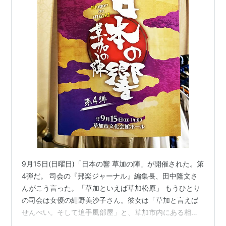
9月15日(日曜日)「日本の響 草加の陣」が開催された。第
4弾だ。 司会の『邦楽ジャーナル』編集長、田中隆文さ
んがこう言った。「草加といえば草加松原」 もうひとり
の司会は女優の紺野美沙子さん。彼女は「草加と言えば
せんべい。そして追手風部屋」と、草加市内にある相撲
部屋を挙げた。相撲好きで、元祖「スー女」と言われる