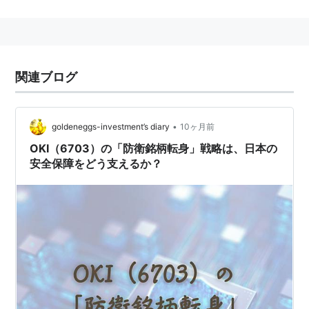
神奈川県生まれ。日本人を母にアイヌを父に持つ。東京
芸術工科大学卒業後、1987年にニューヨークのフィル
ムプロダクションで美術スタッフとして活動。1992年
の帰国後、アイヌの弦楽器「トンコリ」を譲り受け、独
関連ブログ
学でその製作法、演奏を習得する。国内外で積極的にア
ルバム制作、ライブ活動を展開。安東ウメ子『イフン
•
ケ』をプロデュース後に発表した『ノーワンズ・ラン
goldeneggs-investment’s diary
10ヶ月前
ド』（2002年）では、打ち込みを多用したウポポの大
OKI（6703）の「防衛銘柄転身」戦略は、日本の
安全保障をどう支えるか？
胆アレンジや、シベリア・チュクチ族や東ティモール、
エチオピアのアーティストと共演し、その高い作品性で
評価を得る。他アーティストの作品参加では角松敏生、
一十三十一などがある。
2) 隠岐空港の3レターコード