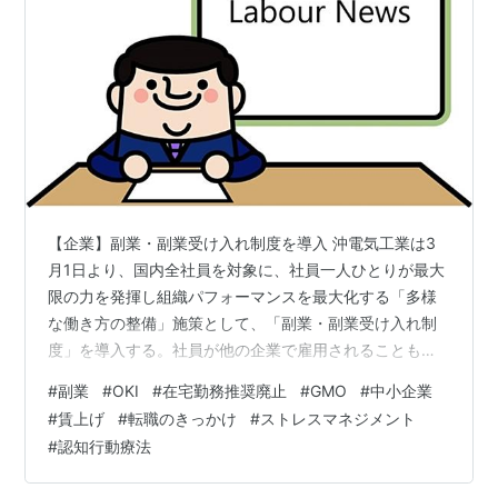
【企業】副業・副業受け入れ制度を導入 沖電気工業は3
月1日より、国内全社員を対象に、社員一人ひとりが最大
限の力を発揮し組織パフォーマンスを最大化する「多様
な働き方の整備」施策として、「副業・副業受け入れ制
度」を導入する。社員が他の企業で雇用されることも可
能とする「副業制度」、OKI以外を本業とする人材が事業
#
副業
#
OKI
#
在宅勤務推奨廃止
#
GMO
#
中小企業
参画する「副業受け入れ制度」により、社員一人ひとり
#
賃上げ
#
転職のきっかけ
#
ストレスマネジメント
の自律・新たな知見とスキルの獲得・価値観の多様化を
#
認知行動療法
進め、既存ビジネスの変革や新規事業創出を目指すとし
ている。 www.oki.com 【企業】新型コロナ対策完全撤廃