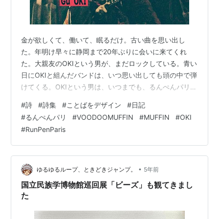
金が欲しくて、働いて、眠るだけ。古い曲を思い出し
た。年明け早々に静岡まで20年ぶりに会いに来てくれ
た。大親友のOKIという男が、まだロックしている。青い
日にOKIと組んだバンドは、いつ思い出しても頭の中で弾
けてくる。OKIという男は、いつまでも、るんぺんパリを
突き動かして来る宇宙外生命体だ
#
詩
#
詩集
#
ことばをデザイン
#
日記
#
るんぺんパリ
#
VOODOOMUFFIN
#
MUFFIN
#
OKI
#
RunPenParis
•
ゆるゆるループ、ときどきジャンプ。
5年前
国立民族学博物館巡回展「ビーズ」も観てきまし
た