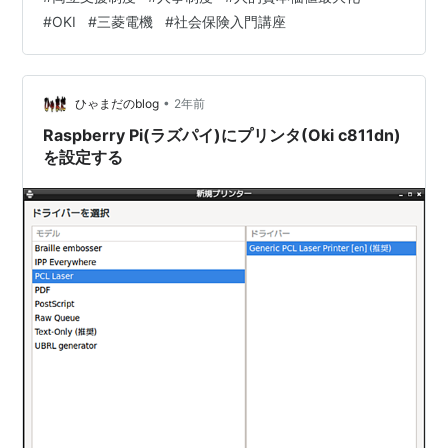
設） ベビーシッター割引券（新設） Baby8休暇の改定
#
OKI
#
三菱電機
#
社会保険入門講座
目的別休暇の取得要件拡大 「育休プラン」シートの展開
育休の取得可能期間拡大 www.oki.com 【企業】人的資本
価値最大化に向けて人事制度を刷新 三菱電機は３月12
日、人的資本価値の最大化に向けて、今年度から新しい
•
ひゃまだのblog
2年前
人事制度（以…
Raspberry Pi(ラズパイ)にプリンタ(Oki c811dn)
を設定する