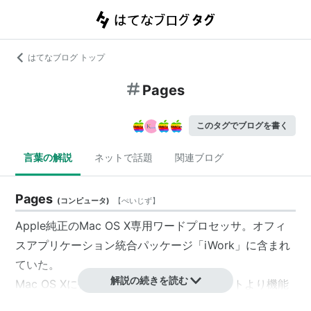
はてなブログ トップ
Pages
このタグでブログを書く
言葉の解説
ネットで話題
関連ブログ
Pages
(
コンピュータ
)
【
ぺいじず
】
Apple純正のMac OS X専用ワードプロセッサ。オフィ
スアプリケーション統合パッケージ「iWork」に含まれ
ていた。
解説の続きを読む
Mac OS Xに付属しているテキストエディットより機能
が豊富で、60種類以上のテンプレートの中から美しく