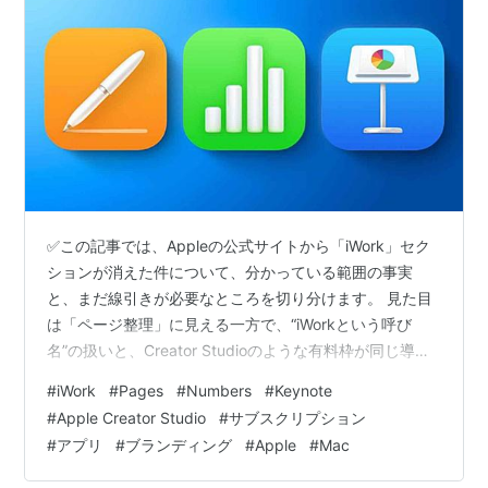
✅この記事では、Appleの公式サイトから「iWork」セク
ションが消えた件について、分かっている範囲の事実
と、まだ線引きが必要なところを切り分けます。 見た目
は「ページ整理」に見える一方で、“iWorkという呼び
名”の扱いと、Creator Studioのような有料枠が同じ導線
に乗ってきたのが気になるところです。 ここで言う
#
iWork
#
Pages
#
Numbers
#
Keynote
Apple Creator Studioは、Pagesなどの追加機能だけを指
#
Apple Creator Studio
#
サブスクリプション
す名前ではなく、Final Cut ProやPixelmator Proなども含
#
アプリ
#
ブランディング
#
Apple
#
Mac
めた制作系アプリを横断するサブスクとして語られてい
るサービスです。 その前提で見ると、iWorkを「事務用