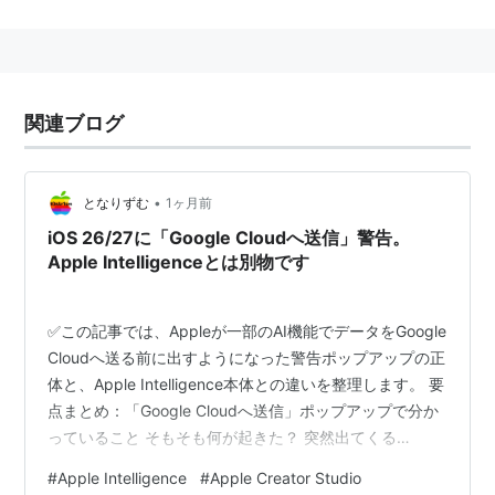
レイアウトされたドキュメントを誰でも簡単に作成でき
る。
作成したドキュメントはWord形式やPDF形式などに保
存可能。iOS用
*1
のアプリも存在する。
関連ブログ
2013年10月21日以降のMac製品及びiOS製品を購入した
ユーザーは、アプリケーションを無料でダウンロード可
能。
•
となりずむ
1ヶ月前
iOS 26/27に「Google Cloudへ送信」警告。
購入・ダウンロード
Apple Intelligenceとは別物です
https://itunes.apple.com/jp/app/pages/id4092015
41?mt=12
（
Mac OS X
用／価格2000円）
✅この記事では、Appleが一部のAI機能でデータをGoogle
Cloudへ送る前に出すようになった警告ポップアップの正
iTunes App Store - Pages
（
iOS
用／価格1000円）
体と、Apple Intelligence本体との違いを整理します。 要
点まとめ：「Google Cloudへ送信」ポップアップで分か
関連アプリケーション
っていること そもそも何が起きた？ 突然出てくる
Numbers
「Send to Google Cloud?」 ここがいちばんの誤解ポイ
#
Apple Intelligence
#
Apple Creator Studio
ント。これはApple Intelligenceではない ややこしいの
Keynote