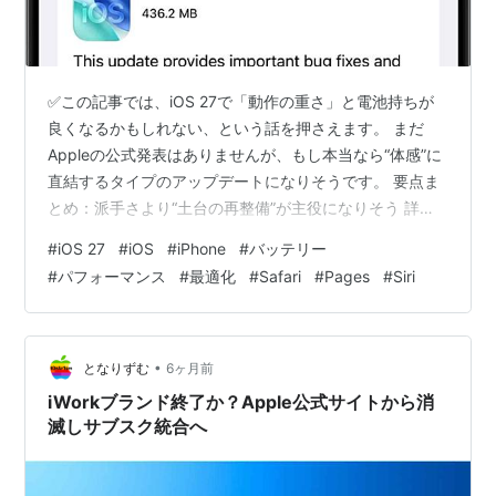
✅この記事では、iOS 27で「動作の重さ」と電池持ちが
良くなるかもしれない、という話を押さえます。 まだ
Appleの公式発表はありませんが、もし本当なら“体感”に
直結するタイプのアップデートになりそうです。 要点ま
とめ：派手さより“土台の再整備”が主役になりそう 詳細
解説：iOS 27で言われている「中身の大掃除」とは 「古
#
iOS 27
#
iOS
#
iPhone
#
バッテリー
いiPhoneも恩恵」の意味は、体感の話に落ちやすい
#
パフォーマンス
#
最適化
#
Safari
#
Pages
#
Siri
Liquid Glassの微調整が示すのは「見た目より占有」の反
省かもしれない SafariやPagesなど純正アプリの性能改
善は、地味だけど効き目が大きい 注目したいポイント：
最適化の目的は「品質の立て直し」か、「次…
•
となりずむ
6ヶ月前
iWorkブランド終了か？Apple公式サイトから消
滅しサブスク統合へ