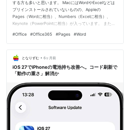
する方も多いと思います。 MacにはWordやExcelなどは
プリインストールされていないものの、Appleの
Pages（Wordに相当）、Numbers（Excelに相当）、
Keynote（PowerPointに相当）が入っています。 また、
別途、Office365を契約することで、WordやExcelなどを
#
Office
#
Office365
#
Pages
#
Word
使うことが可能です。 MacにOffice365は必要？ 私は
MacBook Airを使っています。 MicrosoftのOffice365は
契約していません。 では、AppleのPages、Numbersを
•
使っているかというと…
となりずむ
6ヶ月前
iOS 27でiPhoneの電池持ち改善へ。コード刷新で
「動作の重さ」解消か