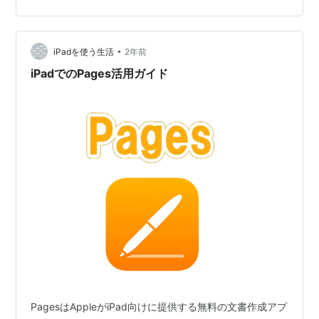
籍向けに機能を強化してきた形か。
www.justsystems.com FAQにも情報あり。 [055011]一
太郎文書を電子書籍（EPUB）形式で保存したい
•
[053353]EPUB形式の電子書籍を作成するテクニック
iPadを使う生活
2年前
WORDより手になじんでるので、個人的には積極的に使
iPadでのPages活用ガイド
っていきたい。ただ…
PagesはAppleがiPad向けに提供する無料の文書作成アプ