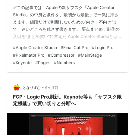
✅この記事では、Appleの新サブスク「Apple Creator
Studio」の中身と条件を、最初から最後まで一気に押さ
えます。値段だけで判断しないための“向き・不向き”ま
で、迷いどころを残さず書きます。 要点まとめ：制作の
入口を“まとめ買い”に変えた Apple Creator Studioとは：
何が“セット”になっている？ 含まれるアプリ（2026年6
#
Apple Creator Studio
#
Final Cut Pro
#
Logic Pro
月現在） アプリ別にできること：映像・音楽・画像・プ
#
Pixelmator Pro
#
Compressor
#
MainStage
レゼンの役割分担 映像：Final Cut Pro ＋ Motion ＋
#
Keynote
#
Pages
#
Numbers
Compressor 音楽：Logic Pro ＋ MainStage 画像：
Pixelmator Pro プレ…
•
となりずむ
6ヶ月前
FCP・Logic Pro刷新。Keynote等も「サブスク限
定機能」で買い切りと分断へ