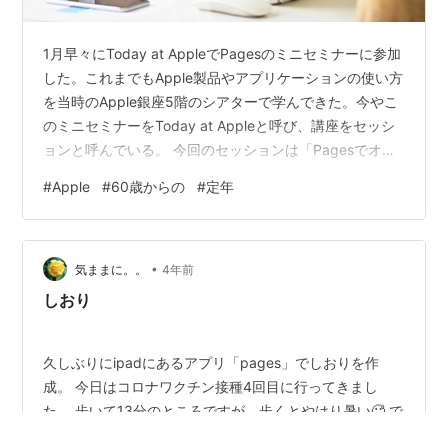
1月早々にToday at AppleでPagesのミニセミナーに参加
した。これまでもApple製品やアプリケーションの使い方
を当時のApple銀座5階のシアターで学んできた。今やこ
のミニセミナーをToday at Appleと呼び、講座をセッシ
ョンと呼んでいる。 今回のセッションは「Pagesでオリ
ジナリティあふれるドキュメントを作成しよう」。コロ
#
Apple
#
60歳からの
#
定年
ナ禍前と比較するとセッション数も減り、グレード分け
が少なかった。その中でこのセッションを選んだ理由は
２つ。 ひとつは「オリジナリティ」の定義ってなんだろ
•
う？もうひとつはPagesの進化を体感したかった。この
気ままに。。
4年前
二つは参加することで得ることができた。 ま…
しおり