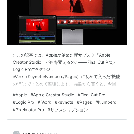
✅この記事では、Appleが始めた新サブスク「Apple
Creator Studio」が何を変えるのか――Final Cut Pro／
Logic ProのAI強化と、
iWork（Keynote/Numbers/Pages）に初めて入った“機能
の壁”までまとめて整理します。 結論から言うと、今回の
発表は「アプリが増えた」ではなく、Appleのクリエイテ
#
Apple
#
Apple Creator Studio
#
Final Cut Pro
ィブ戦略が“価格”と“体験”の両方で組み替わった出来事で
#
Logic Pro
#
iWork
#
Keynote
#
Pages
#
Numbers
す。 要点まとめ：Appleは「プロの入口」と「無料の境
#
Pixelmator Pro
#
サブスクリプション
界線」を同時に動かした Apple Creator Studioとは：月
額1,780円で“制作一式”をまとめた Final Cut P…
•