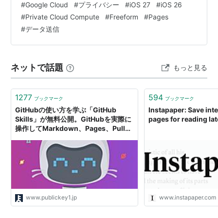
#
Google Cloud
#
プライバシー
#
iOS 27
#
iOS 26
は、PCCの一部もGoogleのサーバーで動くこと 月の上限
Mac OS X
#
Private Cloud Compute
#
Freeform
#
Pages
と、気になるなら避ける方法 海外の反応：Google送信で
#
データ送信
も「プライベート」と呼べるのか ひと…
*1
:
iPhone 3GS、iPhone 4、第3/4世代iPod touch、
iPad、iPad 2対応
ネットで話題
もっと見る
1277
594
ブックマーク
ブックマーク
GitHubの使い方を学ぶ「GitHub
Instapaper: Save int
Skills」が無料公開。GitHubを実際に
pages for reading lat
操作してMarkdown、Pages、Pull
Requests、マージのコンフリクト解
消などを体験
www.publickey1.jp
www.instapaper.com