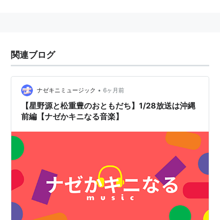
星野源（g,marimba）
浜野謙太（tb）
伊藤大地（ds）
関連ブログ
アルバム
YUTA（2003年3月）
asin:B00008P0UF
•
ナゼキニミュージック
6ヶ月前
YUTA（renewal）（2003年12月）
【星野源と松重豊のおともだち】1/28放送は沖縄
asin:B0000ZG1BM
前編【ナゼかキニなる音楽】
慰安旅行（2004年4月、2008年11月再発）
asin:B0001U1M42
asin:B001IVU7GC
LIFE CYCLE（2005年6月）
asin:B0009I8V9A
Penguin Pull Pale Piles Sound Tracks「BEST」
（2005年12月）
asin:B000BX4BK6
「キャッチボール屋」オリジナルサウンドトラック
（2006年8月）
asin:B000GALCBU