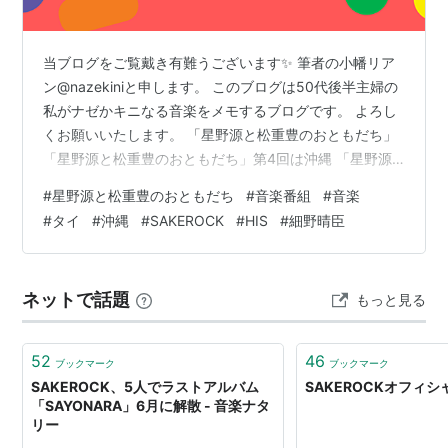
トロピカル道中 ※サケロックオールスターズ名義
（2006年8月）
asin:B000G5S74K
Songs of Instrumental（2006年11月）
当ブログをご覧戴き有難うございます✨ 筆者の小幡リア
ン@nazekiniと申します。 このブログは50代後半主婦の
asin:B000ICLUS6
私がナゼかキニなる音楽をメモするブログです。 よろし
おじいさん先生 オリジナルサウンドトラック
くお願いいたします。 「星野源と松重豊のおともだち」
（2007年9月）
asin:B000TLYD9O
「星野源と松重豊のおともだち」第4回は沖縄 「星野源
ペンギンプルペイルパイルズ「ゆらめき」Original
と松重豊のおともだち」 「おげんさんといっしょ」とい
Sound Track
#
星野源と松重豊のおともだち
#
音楽番組
#
音楽
うNHKの音楽バラエティ番組を、気づけば録画して楽し
#
タイ
#
沖縄
#
SAKEROCK
#
HIS
#
細野晴臣
ホニャララ（2008年11月）
asin:B001F6ZGOS
んでおりましたが、2025年ファイナルを迎えました。 そ
MUDA（2010年12月）
asin:B0045WCDZY
の後番組？として 2026年1月から始まったのが「星野源
と松重豊のおともだち」 www.web.nhk 正直、初回は何
SAKEROCKの季節 BEST 2000〜2013（2014年1
ネットで話題
もっと見る
を見せられているんだろう、と思いましたが、やはり
月）
asin:B00GWAY1FC
音…
シングル
52
46
ブックマーク
ブックマーク
SAKEROCK、5人でラストアルバム
SAKEROCKオフィ
穴を掘る／２、３人（2005年1月）※アナログ
「SAYONARA」6月に解散 - 音楽ナタ
リー
会社員と今の私（2008年8月）
asin:B001AMRARS