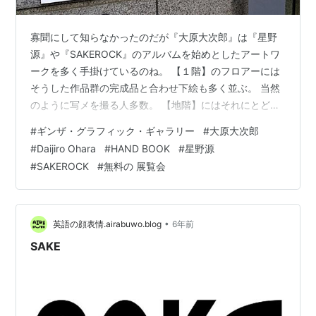
寡聞にして知らなかったのだが『大原大次郎』は『星野
源』や『SAKEROCK』のアルバムを始めとしたアートワ
ークを多く手掛けているのね。 【１階】のフロアーには
そうした作品群の完成品と合わせ下絵も多く並ぶ。 当然
のように写メを撮る人多数。 【地階】にはそれにとどま
らず、ドローイングやパフォーマンスを含めた作品が総
#
ギンザ・グラフィック・ギャラリー
#
大原大次郎
覧できる展示。 が、下絵や素材が並んでいるのは共通。
#
Daijiro Ohara
#
HAND BOOK
#
星野源
グラフィックデザイナーの試行や制作の過程の一端を垣
#
SAKEROCK
#
無料の 展覧会
間見られるまたとない機会。 会期は～1月31日（水）ま
で。 会場内は当然、同氏のファン以外でも多くの来場
者。
•
英語の顔表情.airabuwo.blog
6年前
SAKE