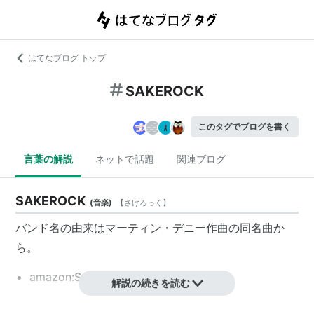
はてなブログ トップ
SAKEROCK
このタグでブログを書く
言葉の解説
ネットで話題
関連ブログ
SAKEROCK
(
音楽
)
【
さけろっく
】
バンド名の由来はマーティン・デニー作曲の同名曲か
ら。
amazon:SAKEROCK
解説の続きを読む
メンバー