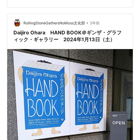
こずかいが貯まり、やっと本がゲットできることになっ
た。 せっかくご本人もいるしサインんがほしい・・・！
結局、またか！と思われてしまうかもしれないが、もう
そっちを選ぼう。そうだ、これはもう行くしかなぁぁ
•
RollingStoneGathersNoMoss文化部
3年前
い！と1階に上がると「お！土屋くん～！」…
Daijiro Ohara HAND BOOK＠ギンザ・グラフ
ィック・ギャラリー 2024年1月13日（土）