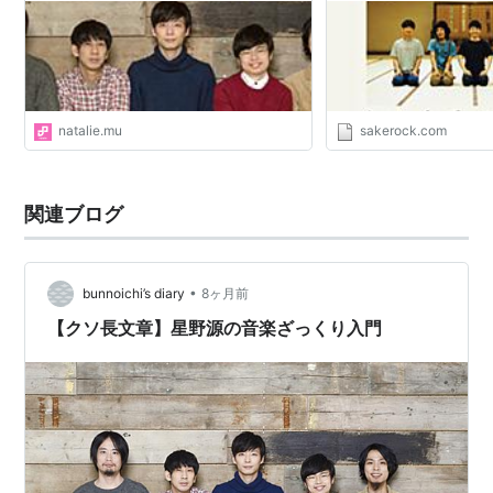
DVD
ぐうぜんのきろく（2005年11月）
asin:B000BDJ28M
natalie.mu
sakerock.com
ぐうぜんのきろく2（2007年7月）
asin:B000QCQAOM
ラディカルホリデー その0（2008年8月）
関連ブログ
asin:B001AMMPYG
ラディカルホリデー その1（2009年7月）
asin:B002AROA4I
•
bunnoichi’s diary
8ヶ月前
ぐうぜんのきろく3（2009年12月）
【クソ長文章】星野源の音楽ざっくり入門
asin:B002POENT8
関連
日本の態度（2003年8月）
asin:B00009WKQZ
SWEET DREAMS for fishmans（2004年4月）