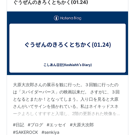
ミニFM企画に携わりまして、2時間分枠を頂いて源さん
ぐうぜんのきろくとちかく(01.24)
の楽曲についてただ…
大原大次郎さんの展示を観に行った。３回観に行ったの
は「スパイダーバース」の映画以来だ。 さすがに、３回
となるとまたか！となってしまう。入り口を見ると大原
さんがいてサインを描かれている。私はネイキッドスネ
ークよろしくすすすと入場し、2階の更新された映像を観
て地下1階の見落としていたモノをじ～～っと観て回っ
#
日記
#
ブログ
#
エッセイ
#
大原大次郎
た。 何度見ても、超楽しい！！！ 3回目にしてやっとお
#
SAKEROCK
#
senkiya