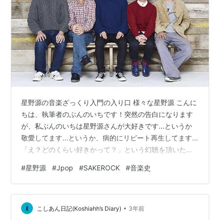
asin:B0001J0CSK
黄色い涙 オリジナル・サウンドトラック（2007年
4月）
asin:B000MR9B6A
細野晴臣トリビュートアルバム -Tribute to Haruomi
Hosono-（2007年4月）
asin:B000NA6P1A
極東最前線2（2008年7月）
asin:B001A2UN9K
SQUARE ENIXトリビュート「More SQ」（2011年3
月）
asin:B004GJ33V4
星野源の音楽ざっくり入門の入り口 様々な星野源 こんに
ちは、執筆者のぶんのいちです！突然の告白になります
が、私ぶんのいちは星野源さんが大好きです...というか
敬愛してます...というか、病的にリピート再生してます...
「え？どのくらい好きかって？」という幻聴を頂いたの
で答えると、イントロ2秒で全楽曲当てられる&カラオケ
#
星野源
#
Jpop
#
SAKEROCK
#
音楽史
で全楽曲歌える(上手いとは言ってない)くらいに好きで
す。イントロクイズに関しては、シングル版かアルバム
版かが分かるくらいに好きです。 そんな星野源中毒者の
•
ぶんのいちですが、実はこの間の工華祭(学校の文化祭)で
こしあん日記(Koshiahh’s Diary)
3年前