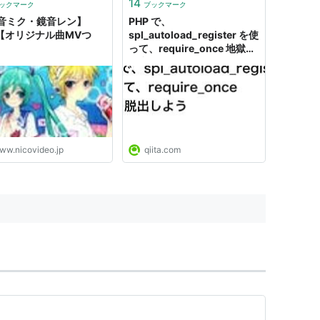
14
ックマーク
ブックマーク
音ミク・鏡音レン】
PHP で、
L【オリジナル曲MVつ
spl_autoload_register を使
って、require_once 地獄を
脱出しよう - Qiita
ww.nicovideo.jp
qiita.com