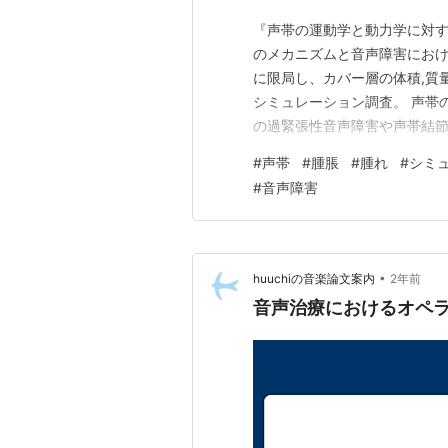
『声帯の運動学と動力学に対する腫脹の
のメカニズムと音声障害にお
に限局し、カバー層の体積,質量,
シミュレーション調査。 声帯
の過緊張性音声障害や声帯結
軽度の腫脹は患部に対し保護
#
声帯
#
腫脹
#
腫れ
#
シミ
更なる腫れを引き起こし病的状
#
音声障害
結果、中程度の腫…
•
huuchiの音楽論文案内
2年前
音声治療におけるオペ