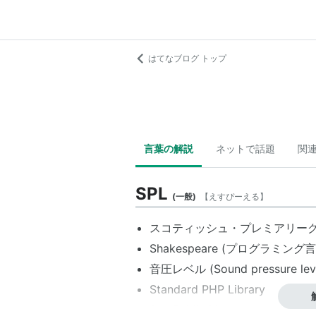
はてなブログ トップ
言葉の解説
ネットで話題
関
SPL
(
一般
)
【
えすぴーえる
】
スコティッシュ・プレミアリー
Shakespeare (プログラミング言語) 
音圧レベル (Sound pressure lev
Standard PHP Library
Sun Public License