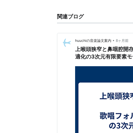
SPL/狼よ静かに死ね - 2005
上頭頂小葉 (Superior Parietal 
関連ブログ
•
huuchiの音楽論文案内
8ヶ月前
上喉頭狭窄と鼻咽腔開
適化の3次元有限要素モ