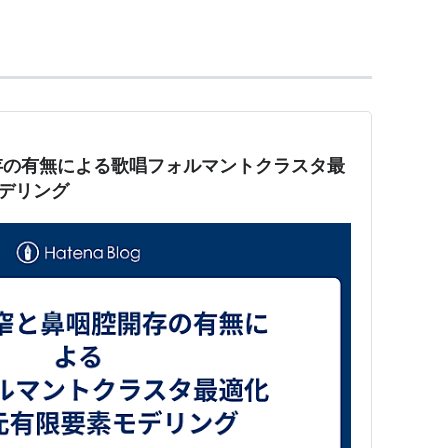
年の香港映画。
Lobule) - 大脳の脳回
存の有無による歌唱フォルマントクラスタ最
デリング