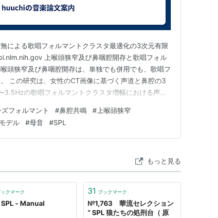
無による歌唱フォルマントクラスタ最適化の3次元有限
bi.nlm.nih.gov 上喉頭狭窄及び鼻咽腔開存と歌唱フォル
上喉頭狭窄及び鼻咽腔開存は、単独でも併用でも、歌唱フ
。 この研究は、女性のCT画像に基づく声道と鼻腔の3
〜3.5Hzの歌唱フォルマントクラスタ増幅における声道
目的とした。 上喉頭狭窄は母音アのF3-F4間および母
ーズフォルマント
#
鼻腔共鳴
#
上喉頭狭窄
減少させることで、歌唱フォルマントのSPLを増加させ
モデル
#
母音
#
SPL
もっと見る
31
ブックマーク
ブックマーク
 SPL - Manual
№1,763 華流セレクション
“ SPL 狼たちの処刑台（ 原