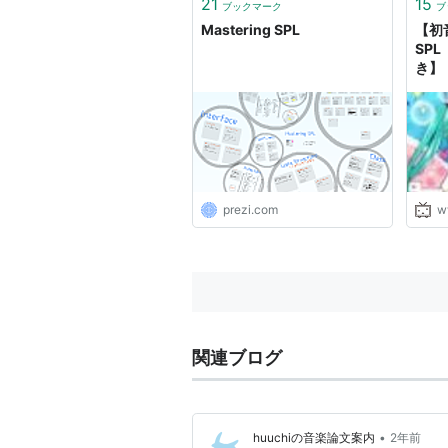
21
15
ブックマーク
ブ
Mastering SPL
【初
SP
き】
prezi.com
w
関連ブログ
•
huuchiの音楽論文案内
2年前