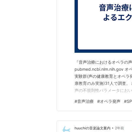
『音声治療におけるオペラの
pubmed.ncbi.nlm.ni
実験群(声の健康教育とオペラ
康教育のみ実施)31人で調査
声の不規則性パラメータにお
いピッチと最大強度での発声時
#
音声治療
#
オペラ発声
#
SP
ーと不規則性も有意な改善を示
発声中、実験群は男女共にSP
•
huuchiの音楽論文案内
2年前