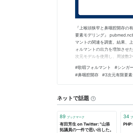
『上喉頭狭窄と鼻咽腔開存の有
要素モデリング』 pubmed.nc
マントの関連を調査。結果、
ォルマントの出力を増加させた
次元モデルを使用し、周波数2
の最適な構成を見つけることを
#
歌唱フォルマント
#
シンガ
音イのF2-F3間の周波数差を
#
鼻咽腔開存
#
3次元有限要素
た。これは下咽頭…
ネットで話題
89
34
ブックマーク
有田芳生 on Twitter: "山添
PHP:
拓議員の一件で思い出した。