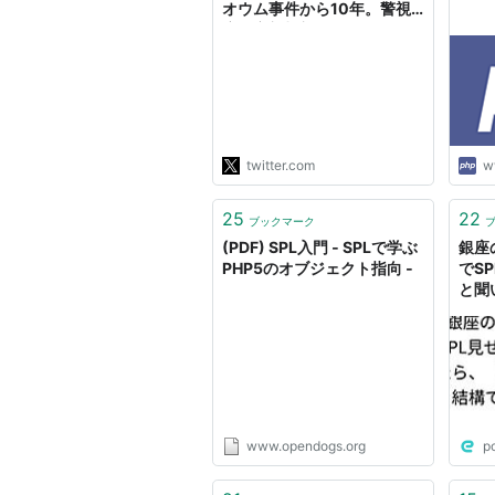
オウム事件から10年。警視
庁公安部幹部二人と飲んだ。
「いまだから言えることを教
えてください」と聞いた。
「有田さんの事務所、汚かっ
たねぇ」。2回入ったそう
だ、勝手に。志位委員長が宿
泊したホテルの部屋にチ…
twitter.com
w
https://t.co/sPl2AtnPGA"
25
22
ブックマーク
(PDF) SPL入門 ‑ SPLで学ぶ
銀座
PHP5のオブジェクト指向 ‑
でS
と聞
する
口を
www.opendogs.org
p