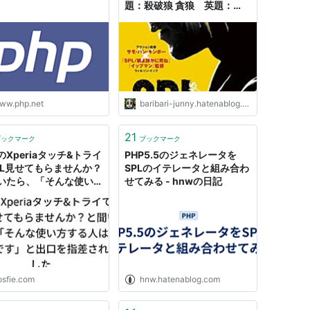
題：殺破狼 貪狼 英題：
Paradox ）” - 万 屋 情 報 発
信 局
ww.php.net
baribari-junny.hatenablog.com
21
ブックマーク
ブックマーク
のXperiaタッチ&トライ
PHP5.5のジェネレータを
PL見せてもらませんか？
SPLのイテレータと組み合わ
いたら、「そんな使い方
せてみる - hnwの日記
人はもう結構です」と出
指差されました
osfie.com
hnw.hatenablog.com