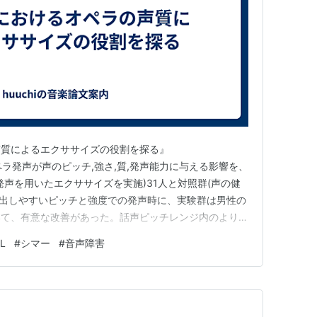
声質によるエクササイズの役割を探る』
h.gov オペラ発声が声のピッチ,強さ,質,発声能力に与える影響を、
発声を用いたエクササイズを実施)31人と対照群(声の健
。 出しやすいピッチと強度での発声時に、実験群は男性の
いて、有意な改善があった。話声ピッチレンジ内のより高
に、実験群はSPLが有意な増加を示し、男性の声のシマ
L
#
シマー
#
音声障害
した。また、女性のSPLに有意な増加があった。 連続
…