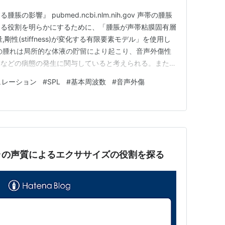
影響』 pubmed.ncbi.nlm.nih.gov 声帯の腫脹
ける役割を明らかにするために、「腫脹が声帯粘膜固有層
剛性(stiffness)が変化する有限要素モデル」を使用し
の腫れは局所的な体液の貯留により起こり、音声外傷性
節などの病態の発生に関与していると考えられる。また、
的である可能性があるが、重度の腫脹は、充血した声帯が
ュレーション
#
SPL
#
基本周波数
#
音声外傷
態に至るという悪循環に繋がる可能性がある。 研究の
ラの声質によるエクササイズの役割を探る