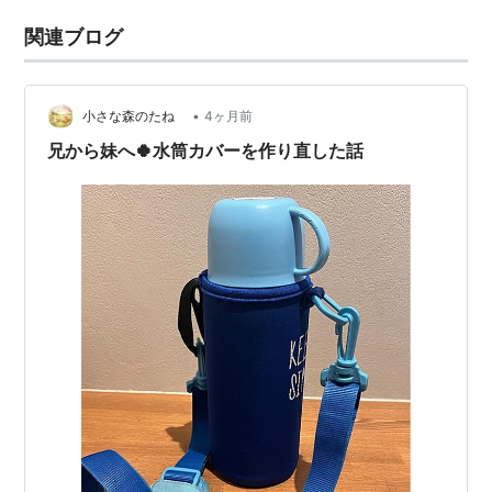
関連ブログ
•
小さな森のたね
4ヶ月前
兄から妹へ🍀水筒カバーを作り直した話