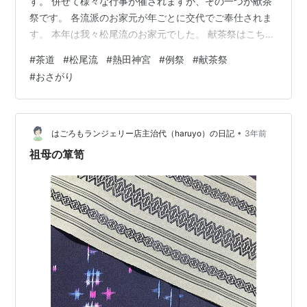
す。 併せて様々な行事が催されますが、その一つが献茶
祭です。 各流派のお家元が年ごとに交代でご奉仕されま
す。 本年は我々松尾流のお家元でした。 献茶祭はこちら
の神楽殿内の舞台で行われます。 そのお手伝いとして参
#
茶道
#
松尾流
#
熱田神宮
#
例祭
#
献茶祭
列させていただきました。 献茶後に振る舞われる拝服席
#
おさがり
のお菓子をいただいたので、帰宅後に一服しました。
•
はごろもランジェリー店主治代（haruyo）の日記
3年前
祖母の箪笥