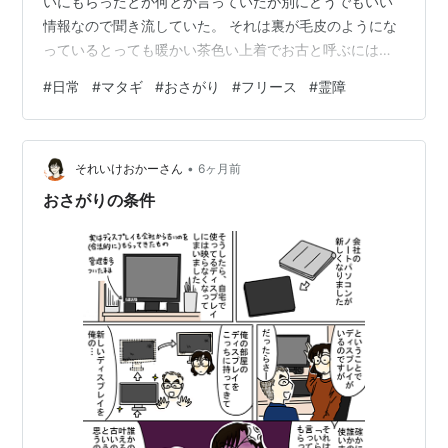
いにもらったとか何とか言っていたが別にどうでもいい
情報なので聞き流していた。 それは裏が毛皮のようにな
っているとっても暖かい茶色い上着でお古と呼ぶにはも
ったいない程状態が良かった。 サイズはなんと4L。 オッ
#
日常
#
マタギ
#
おさがり
#
フリース
#
霊障
サン君が着てもぶかぶかだ。 知らない爺さんのお古なん
て嫌がるかと思ったらその暖かさと手触りにすっかりご
機嫌のオッサン君だった。 ただ一つ、 「でも…そのどっ
•
かの爺さんは、何でこんないい上着をくれたんだろう。
それいけおかーさん
6ヶ月前
もしかして…死んだのかも。 だって爺さんなんだろう？
おさがりの条件
どっかの知らない、死んだ爺さ…