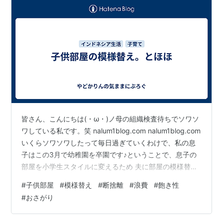
皆さん、こんにちは(・ω・)ノ母の組織検査待ちでソワソ
ワしている私です。笑 nalum1blog.com nalum1blog.com
いくらソワソワしたって毎日過ぎていくわけで、私の息
子はこの3月で幼稚園を卒園です♪ということで、息子の
部屋を小学生スタイルに変えるため 夫に部屋の模様替え
をお願いしました💡息子と一緒にいるもの・いらないも
#
子供部屋
#
模様替え
#
断捨離
#
浪費
#
飽き性
のを分けて勉強机をセット(。-`ω-)！ここで重要なこと
#
おさがり
が…それは溢れかえった、いらないものたち💦私からす
ればまだ全然使えるものたち(。´･ω･)?夫は新しいもの好