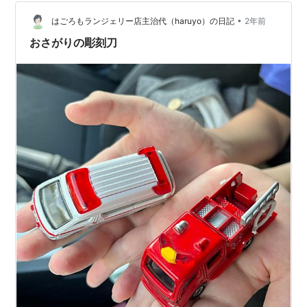
きで、次から次へと新しいものを買うタイプ(´-ω-`)その
度に、いらないものは親戚に譲るか捨てる…
•
はごろもランジェリー店主治代（haruyo）の日記
2年前
おさがりの彫刻刀