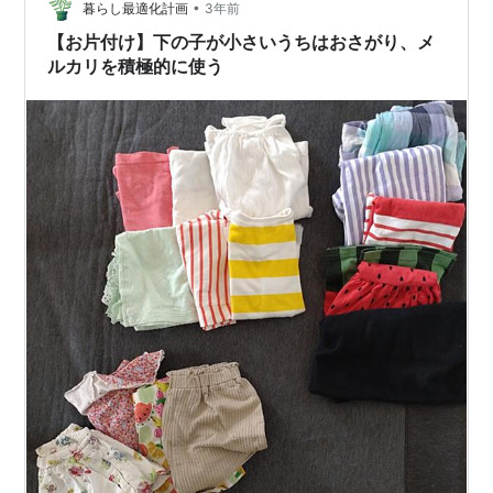
•
代の頃だと思う。 出かけたり、行事がある度に 着物を着
暮らし最適化計画
3年前
ていたんだろう。 農家なので普段はモンペの様な姿だっ
【お片付け】下の子が小さいうちはおさがり、メ
た。…
ルカリを積極的に使う