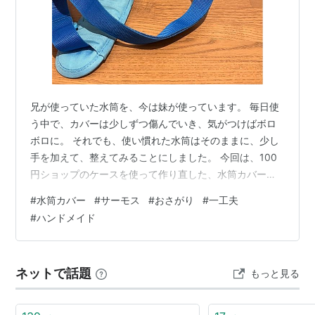
兄が使っていた水筒を、今は妹が使っています。 毎日使
う中で、カバーは少しずつ傷んでいき、気がつけばボロ
ボロに。 それでも、使い慣れた水筒はそのままに、少し
手を加えて、整えてみることにしました。 今回は、100
円ショップのケースを使って作り直した、水筒カバーに
ついて書いてみます。 🍀今回、作り直そうと思ったきっ
#
水筒カバー
#
サーモス
#
おさがり
#
一工夫
かけ 3年間使ってきたものですが、本体はまだしっかり
#
ハンドメイド
していて、そのまま使い続けられています。 妹はお下が
りではありますが、ダイレクト飲みができるこの水筒
が、すでにお気に入り。 そのままでも使えなくはないの
ネットで話題
もっと見る
ですが、毎日使うものだからこそ、少し整えてあげたい
なと思いました。🍀今あるものを活かし…