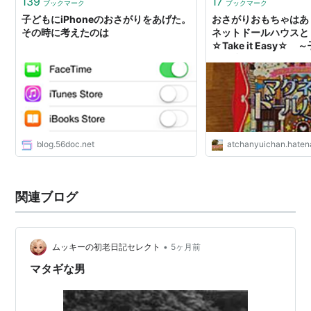
139
17
ブックマーク
ブックマーク
子どもにiPhoneのおさがりをあげた。
おさがりおもちゃはあ
その時に考えたのは
ネットドールハウスと
☆Take it Easy☆
み、成長できる日々を
blog.56doc.net
atchanyuichan.haten
関連ブログ
•
ムッキーの初老日記セレクト
5ヶ月前
マタギな男