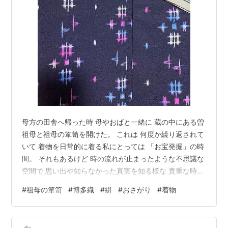
母方の田舎へ帰った時 母やおばと一緒に 蔵の中にある曽
祖母と祖母の箪笥を開けた。 これは 何度か繰り返されて
いて 着物を日常的に着る私にとっては 「お宝発掘」の時
間。 それもあるけど 時の流れが止まったような不思議な
空間で 思い出や知らなかった真実を知る様な 貴重な時間
でもある。 ざっと遡って 祖母は約20年前に他界していて
#
祖母の箪笥
#
博多織
#
絣
#
おさがり
#
着物
曽祖母にいたっては約30年前になるのに 蔵の箪笥にはみ
んなの暮らしぶりや 価値観が詰まっているから。 着物を
着て過ごしていたのを 私が覚えているのは 曽祖母が80