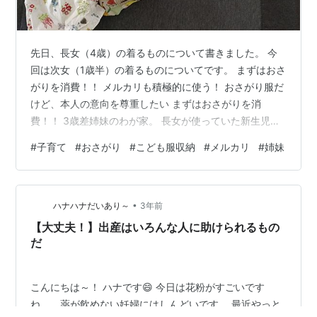
先日、長女（4歳）の着るものについて書きました。 今
回は次女（1歳半）の着るものについてです。 まずはおさ
がりを消費！！ メルカリも積極的に使う！ おさがり服だ
けど、本人の意向を尊重したい まずはおさがりを消
費！！ 3歳差姉妹のわが家。 長女が使っていた新生児〜
80cmまでの衣類は早々に処分してしまったので、90cm
#
子育て
#
おさがり
#
こども服収納
#
メルカリ
#
姉妹
からのお下がりストックが現在あります。（40歳までに
二人目ができなかったら全捨てする気だった） 80cm時
代は長女と同じく上下3セットで着回してました。毎日洗
•
濯していたら3セットで充分ですね。 一応予備として甥
ハナハナだいあり～
3年前
っ子のお下がりをもらっておいて、足りない場合に使い
【大丈夫！】出産はいろんな人に助けられるもの
ました。裸よりよりマシ…
だ