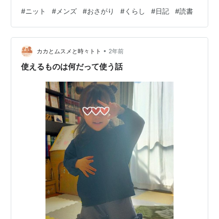
えて 試しにちょっと着てみた。 そうして、鏡の前に恐る
#
ニット
#
メンズ
#
おさがり
#
くらし
#
日記
#
読書
恐る立ってみた。 いかにも子どものおさがりを着てると
バレバレのアラフィフおばさんが映ってたらどうしよう
と思いながら、、、 ところが、どうだ。 自分で言うのも
•
なんだが、めちゃくちゃ似合っているではないか！！ と
カカとムスメと時々トト
2年前
てもとても、息子のおさがりをアラフィフおばさんが無
使えるものは何だって使う話
理矢理着ている感はない（あ…