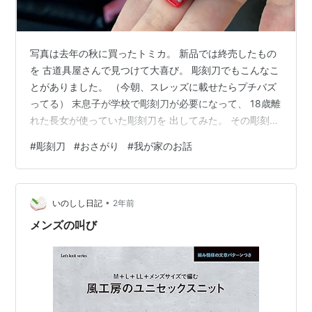
写真は去年の秋に買ったトミカ。 新品では終売したもの
を 古道具屋さんで見つけて大喜び。 彫刻刀でもこんなこ
とがありました。 （今朝、スレッズに載せたらプチバズ
ってる） 末息子が学校で彫刻刀が必要になって、 18歳離
れた長女が使っていた彫刻刀を 出してみた。 その彫刻刀
を見るとかなり錆びていたので 「使えるかどうかわから
#
彫刻刀
#
おさがり
#
我が家のお話
ないよ」と言ったら、 どんな風にすると良いのか 末息子
が先生に相談してくれた。 彫刻刀の販売店が研いでくれ
ることを知って お願いした。 綺麗にしてもらって戻って
•
きて 今使っているんだけど、 それがとても嬉しいんだっ
いのしし日記
2年前
て。 販売店さんの素敵な取り組みと、 相談を受けてくだ
メンズの叫び
さった先生、…