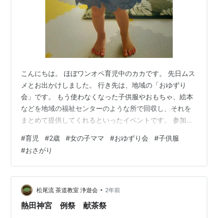
こんにちは。 ほぼワンオペ育児中のカカです。 先日ムス
メとお出かけしました。 行き先は、地域の「おゆずり
会」です。 もう使わなくなった子供服やおもちゃ、絵本
などを地域の福祉センターのような所で回収し、それを
まとめて提供してくれるといったイベントです。 参加者
は気に入った洋服やおもちゃなどを無償で持ち帰ること
#
育児
#
2歳
#
女の子ママ
#
おゆずり会
#
子供服
ができます。 私は子供服に全くこだわりがないので、こ
#
おさがり
ういったイベントは非常に有り難いです。 別にお金に困
っているわけではありませんが、節約出来る箇所がある
なら節約したい、といった考えです。 特に、今ならムス
メに洋服のこだわりなどがなく、基本的にはあるものの
•
松尾流 茶道教室 浄遊会
2年前
中からその日の気分で着たい物を選んで…
熱田神宮 例祭 献茶祭