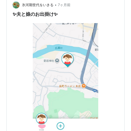
•
いつもの事ですが、湧いたお湯はコーヒーになります。
氷河期世代をいきる
7ヶ月前
ドリップコーヒー チョット豆の挽き方が荒かったなぁ～
✨夫と娘のお出掛け✨
(*_*;シャビっとして…