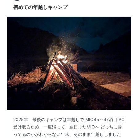
がドラマチック やった、おみくじ引いたら大吉だった
初めての年越しキャンプ
よ！
2025年、最後のキャンプは年越しで MIO45～47泊目 PC
受け取るため、一度帰って、翌日またMIOへ どっちに帰
ってるのかがわからない年末、そのまま年越ししました