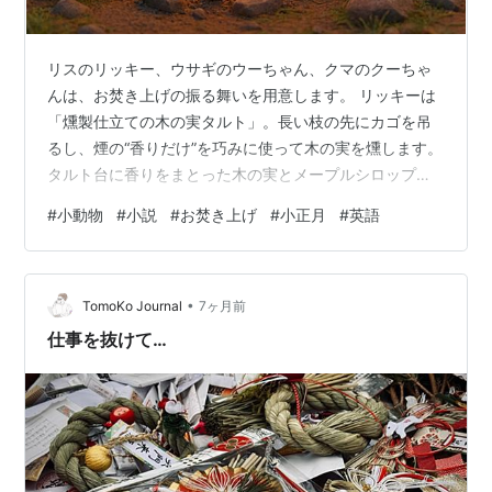
リスのリッキー、ウサギのウーちゃん、クマのクーちゃ
んは、お焚き上げの振る舞いを用意します。 リッキーは
「燻製仕立ての木の実タルト」。長い枝の先にカゴを吊
るし、煙の“香りだけ”を巧みに使って木の実を燻します。
タルト台に香りをまとった木の実とメープルシロップを
入れ、熱風で飴状に固めます。ひと口かじると、カリ
#
小動物
#
小説
#
お焚き上げ
#
小正月
#
英語
ッ、ポリッ。桜チップのような香りがふわっと広がりま
す。 ウーちゃんは「ふっくら人参もちの磯辺焼き〜笹の
葉包み〜」。熾火の遠赤外線でじっくり焼くと、紅色の
•
人参もちがぷっくり膨らみ、サクサクのおこげがついて
TomoKo Journal
7ヶ月前
いきます。醤油の香ばしさと人参の甘みが混ざり合い、
仕事を抜けて…
オレンジ色がひときわ映えます。もちを笹の葉で…