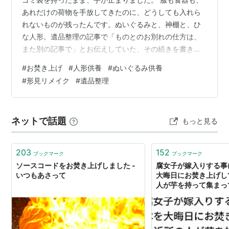
あれだけの荷物を手放してきたのに、どうしても入れら
れないものが残ったんです。ぬいぐるみと、神棚と、ひ
な人形。遺品整理の記事で「ものとのお別れの仕方は、
また別の記事で」とお伝えしていた、その続きを書きま
す。 この記事では、写真を送ってくれる神社を見つけて
#
お焚き上げ
#
人形供養
#
ぬいぐるみ供養
お焚き上げをお願いした流れと、父の形見のパワースト
#
形見リメイク
#
遺品整理
ーンをリメイクした話をまとめます。 遺品整理の半年間
の全体の話は、こちらの記事にまとめています。 → 遺品
整理で人生が変わった話｜思い切って手放したらミニマ
ネットで話題
もっと見る
リストになっていた どうしても捨てられなかった、ぬい
ぐるみ・神棚・ひな人形 決め手は「写真…
203
152
ブックマーク
ブックマーク
ソースコードをお焚き上げしました -
腐女子が嫁入りする事
いつもあさって
大晦日にお焚き上げし
人が芋を持って集まっ
死んだ話