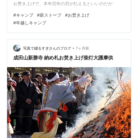
お焚き上げで、本年厄年の厄が払えるといいのだが
#
キャンプ
#
薪ストーブ
#
お焚き上げ
#
年越しキャンプ
•
写真で綴るすぎさんのブログ
7ヶ月前
成田山新勝寺 納め札お焚き上げ柴灯大護摩供