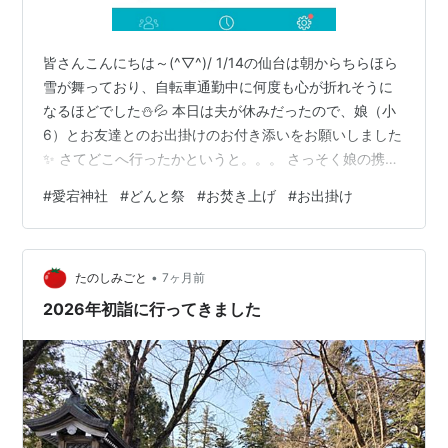
皆さんこんにちは～(^▽^)/ 1/14の仙台は朝からちらほら
雪が舞っており、自転車通勤中に何度も心が折れそうに
なるほどでした⛄💦 本日は夫が休みだったので、娘（小
6）とお友達とのお出掛けのお付き添いをお願いしました
✨ さてどこへ行ったかというと。。。 さっそく娘の携帯
で位置情報をチェック↓↓ そうです、今日は愛宕神社の
#
愛宕神社
#
どんと祭
#
お焚き上げ
#
お出掛け
どんと祭です⛩✨ 本当は自分がお付き添いする予定でし
たが、仕事が忙しく家に籠る羽目に💦 夫は娘（小6）と
一緒にどんと祭へ行くのが初めてなので、ちょっとワク
•
ワクしている様子でした(*^^*) そして自分は仕事をしな
たのしみごと
7ヶ月前
がら、愛宕神社の様子を見ていました。 18時にお焚き上
2026年初詣に行ってきました
げ開始🔥🔥 …