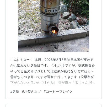
こんにちは〜！ 本日、2026年2月8日は日本国が変わる
かも知れない選挙日です。 少しだけですが、株式投資を
やってる金欠オヤジとしては結果が気になりますねぇ〜
雪がちらつき寒いですが選挙に行ってきます（投票率が
下がらないと良いのですがね） 雪が降ってるじゃん 投票
を済ませ、さてと余った時間は何しよう？ そうだ・・・
#
選挙
#
お焚き上げ
#
コーヒーブレイク
庭で正月飾りやしめ縄のお焚きあげをすることにしまし
た。 久しぶりのロケットストーブ せっかく火をつけたの
だから、ストーブにやかんを乗せてお湯を沸かします。