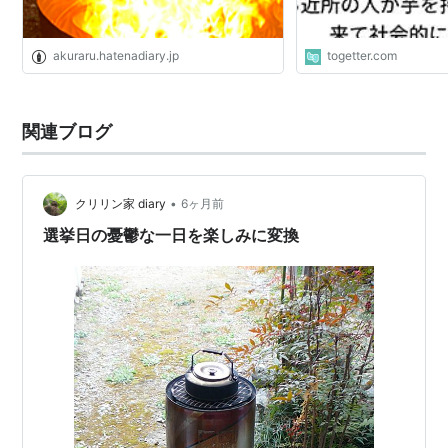
akuraru.hatenadiary.jp
togetter.com
関連ブログ
•
クリリン家 diary
6ヶ月前
選挙日の憂鬱な一日を楽しみに変換