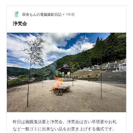
い参道をのんびり歩くのですが、今回は多くの参拝者と
ともに並んでゆっくり進…
•
田舎もんの電脳撮影日記
1年前
浄梵会
昨日は施餓鬼法要と浄梵会。浄梵会は古い卒塔婆やお札
など一般ゴミに出来ない品をお焚き上げする儀式です。