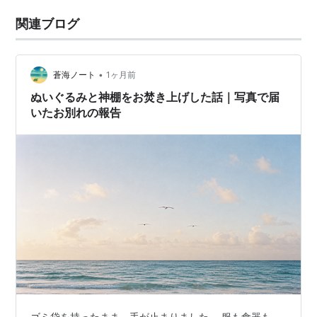
関連ブログ
•
蒼海ノート
1ヶ月前
ぬいぐるみと神棚をお焚き上げした話｜写真で届
いたお別れの報告
ゴミ袋を持ったまま、手が止まりました。 服も食器も、