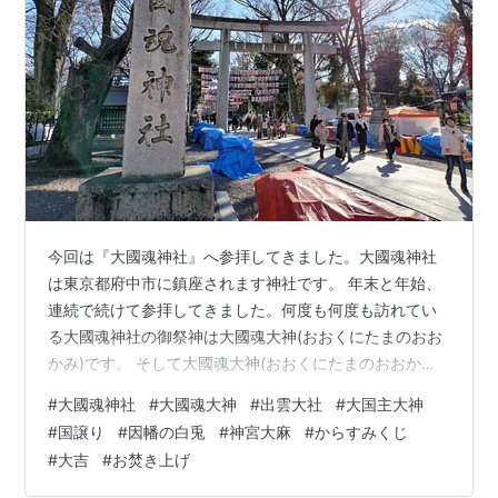
今回は『大國魂神社』へ参拝してきました。大國魂神社
は東京都府中市に鎮座されます神社です。 年末と年始、
連続で続けて参拝してきました。何度も何度も訪れてい
る大國魂神社の御祭神は大國魂大神(おおくにたまのおお
かみ)です。 そして大國魂大神(おおくにたまのおおかみ)
は、出雲大社(いづもおおやしろ)の大国主大神(おおくに
#
大國魂神社
#
大國魂大神
#
出雲大社
#
大国主大神
ぬしのおおかみ)と御同神なんです。2024年の1年間のお
#
国譲り
#
因幡の白兎
#
神宮大麻
#
からすみくじ
礼と感謝を伝えた年末の参拝。 そして2025年の初詣とし
#
大吉
#
お焚き上げ
ての新年のご挨拶としての参拝でした。いつもお正月は
大混雑。今年も同じく三が日は賑やかでした。 普段は長