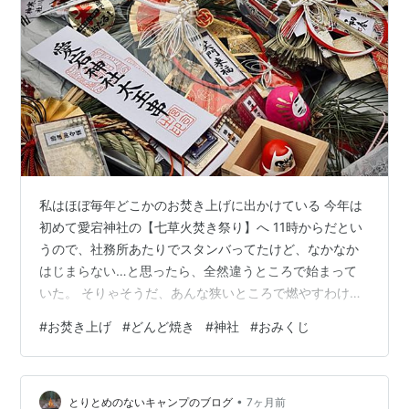
私はほぼ毎年どこかのお焚き上げに出かけている 今年は
初めて愛宕神社の【七草火焚き祭り】へ 11時からだとい
うので、社務所あたりでスタンバってたけど、なかなか
はじまらない…と思ったら、全然違うところで始まって
いた。 そりゃそうだ、あんな狭いところで燃やすわけが
ないｗ 肝心なところを見逃してしまったようだけど、ギ
#
お焚き上げ
#
どんど焼き
#
神社
#
おみくじ
ャラリーがどんどん減ってきて、逆に撮影がしやすくな
ってきたところで、色んな角度から撮ってみる。だるま
も投げさせてもらえたし、とっても満足。 ここで燃やす
•
と思ったんだけど、違ってたｗ だるまが燃えていく様子
とりとめのないキャンプのブログ
7ヶ月前