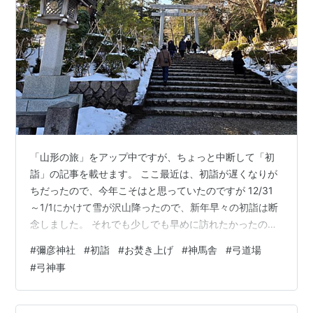
「山形の旅」をアップ中ですが、ちょっと中断して「初
詣」の記事を載せます。 ここ最近は、初詣が遅くなりが
ちだったので、今年こそはと思っていたのですが 12/31
～1/1にかけて雪が沢山降ったので、新年早々の初詣は断
念しました。 それでも少しでも早めに訪れたかったの
で、1/11の3連休の中日、天気が良くなっ てきたので、昼
#
彌彦神社
#
初詣
#
お焚き上げ
#
神馬舎
#
弓道場
食後に思い立って出かけてきました。 訪れたのは、越後
#
弓神事
一宮の彌彦神社。 三が日が過ぎたので少しは人も少ない
かな？と思っていたのですが、中々の人出 にびっくりし
ました。 駐車場も満車状態。運良くちょうど出た車がい