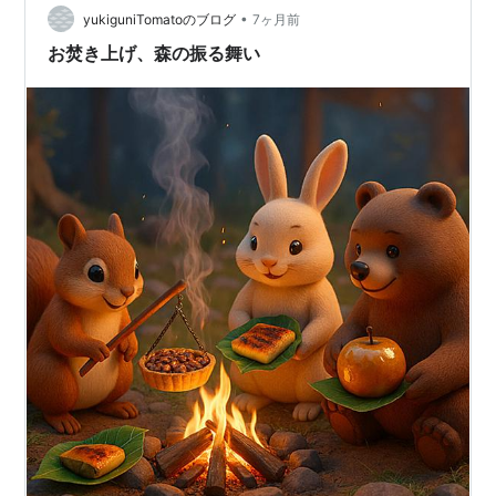
たので、どうにか停めることが 出来ました。良かっ
•
yukiguniTomatoのブログ
7ヶ月前
た･･･。 東参道から入…
お焚き上げ、森の振る舞い