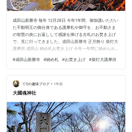
成田山新勝寺 毎年 12月28日 今年1年間、御加護いただい
た不動明王の御分身である護摩札や御守を、お不動さま
の智慧の炎にお返しして感謝を捧げる古札のお焚き上げ
で、見に行ってきました。成田山新勝寺 正月飾り 柴灯大
護摩供 成田山 納め札お焚き上げ 今年一年間に納められ
た護摩札やお守りなど燃やしてご利益に感謝する年末恒
#
成田山新勝寺
#
納め札
#
お焚き上げ
#
柴灯大護摩供
例のお焚き上げが行われた 読経の声が響く中、山伏姿の
僧侶が全国から集められた約3万体のお札を燃え上がる炎
の中に次々に投げ込れた。 一年間の無病息災などを感謝
•
する行事です。 御護摩札をお不動様の炎の中にお返し
てOの趣味ブログ
1年前
し、１年間 のご加護に感謝する行事です。 燃え上がる智
大國魂神社
慧の火炎は、あらゆる罪…