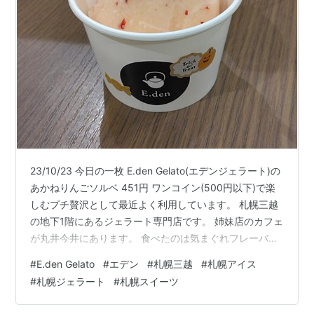
23/10/23 今日の一枚 E.den Gelato(エデンジェラート)の
あかねりんごソルベ 451円 ワンコイン(500円以下)で楽
しむプチ贅沢として最近よく利用しています。 札幌三越
の地下1階にあるジェラート専門店です。 姉妹店のカフェ
が丸井今井にあります。 食べたのは気まぐれフレーバー
（期間限定）のあかねりんごソルベ。 あかねは林檎の中
#
E.den Gelato
#
エデン
#
札幌三越
#
札幌アイス
でも食感は固めで酸味が強く淡泊なので、ジェラートと
#
札幌ジェラート
#
札幌スイーツ
相性が良いと思いました。非常にさっぱりしていて後味
さわやかです。 所々にりんごの皮が入っていてその食感