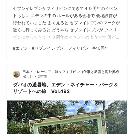
セブンイレブンがフィリピンにできて４０周年のイベン
トらしい エデンの中の ホールがある会場で 会場設営が
行われていました よく見ると セブンイレブンのマークが
近くに行ってみると どうやら セブンイレブンが フィリ
ピンにやってきて ４０周年のイベントのようです 僕が５
歳の時に セブンイレブンはすでに フィリピン入りしてた
#
エデン
#
セブンイレブン フィリピン
#
40周年
んですね 歴史を感じます 時間差で大勢の人がやってきて
ました あとで 寄ってみると いつの間にか 関係者がゾロ
リゾロリ 大イベントになっていました なんか身近な企業
日本・マレーシア・時々フィリピン（仕事と教育と海外拠点
の お祝いって うれしいですよね ミンダナオ島とBEPPU
•
探し）
2年前
ダバオのある ミンダナオ島の地図 とBEPPUのコラボ…
ダバオの避暑地、エデン・ネイチャー・パーク＆
リゾートへの旅 Vol.492