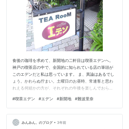
食後の珈琲を求めて、新開地の二軒目は喫茶エデンへ。
神戸の喫茶店の中で、全国的に知られている店の筆頭が
このエデンだと私は思っています。 ま、異論はあるでし
ょう。かわらぬ佇まい。土曜日のお昼時、常連客と思わ
れえる何組かの方が、それぞれの午後を楽しんでおられ
ました。レーコ（アイスコーヒー）にしようかと思える
#
喫茶エデン
#
エデン
#
新開地
#
難波里奈
ほどの良い天気と気温でしたが、温かいコーヒーにしま
した。以前は店主・堺井太郎さん（常連の方は太郎さん
と呼んでいます）の妹さんが店を手伝っていましたが、
•
この頃は、その妹さんの同級生かお友達がいらっしゃる
みんみん。のブログ
3年前