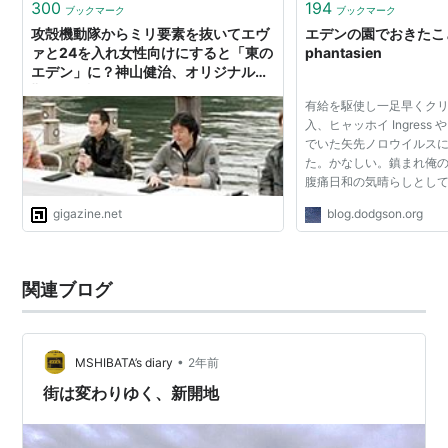
300
194
ブックマーク
ブックマーク
攻殻機動隊からミリ要素を抜いてエヴ
エデンの園でおきたこと - 
ァと24を入れ女性向けにすると「東の
phantasien
エデン」に？神山健治、オリジナルの
難しさを語る
有給を駆使し一足早くク
入、ヒャッホイ Ingress
でいた矢先ノロウイルス
た。かなしい。鎮まれ俺の
腹痛日和の気晴らしとして今日
Collection Advent Ca
gigazine.net
blog.dodgson.org
ことにしました。 Advent 
つきよくわかって...
関連ブログ
•
MSHIBATA’s diary
2年前
街は変わりゆく、新開地