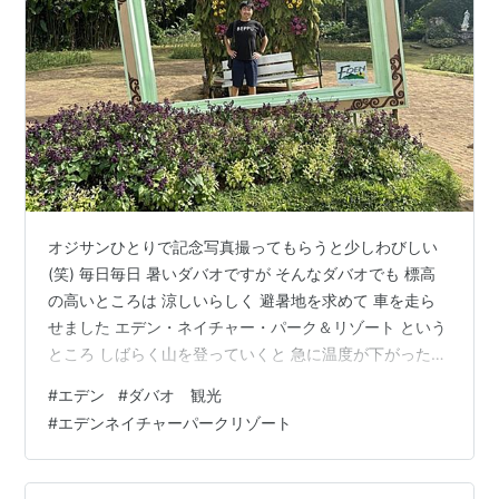
オジサンひとりで記念写真撮ってもらうと少しわびしい
(笑) 毎日毎日 暑いダバオですが そんなダバオでも 標高
の高いところは 涼しいらしく 避暑地を求めて 車を走ら
せました エデン・ネイチャー・パーク＆リゾート という
ところ しばらく山を登っていくと 急に温度が下がった感
じが 風がクーラーのように 冷たいのです 避暑地ですな
#
エデン
#
ダバオ 観光
これは という感じです ひまわり畑にて コテージの 宿泊
#
エデンネイチャーパークリゾート
棟や プール 乗馬 アクティビティー 釣り堀 など充実して
います 涼しいので 家族連れの方には 施設内でのんびり
過ごせる のではないでしょうか？ レインボーなモニュメ