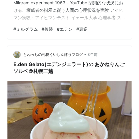
Milgram experiment 1963 - YouTube 閉鎖的な状況にお
ける、権威者の指示に従う人間の心理状況を実験 アイヒ
マン実験・アイヒマンテスト イェール大学 心理学者 ス
タンレー・ミルグラム（Stanley Milgram) 普通の平凡な
#
ミルグラム
#
仮装
#
エデン
#
真逆
市民でも、一定の条件下では冷酷で、 非人道的な行為を
行うことを、証明するものであった。 そのような現象を
ミルグラム効果という。 (確か、、海外の幽霊で
•
MILCOM?というのがあったはず、、) 妖怪…
とねっちの札幌くいしんぼうブログ
3年前
E.den Gelato(エデンジェラート)の あかねりんご
ソルベ＠札幌三越