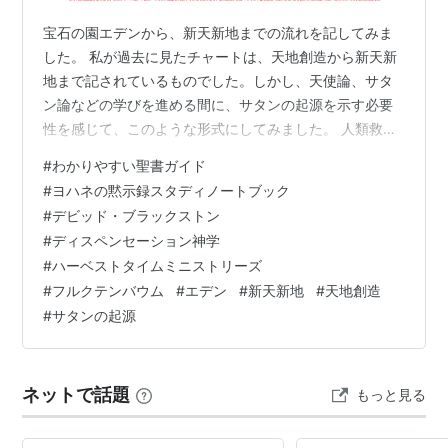
宝石の園エデンから、新天新地までの流れを記してみま
した。 私が過去に見たチャートは、天地創造から新天新
地まで記されているものでした。しかし、天使論、サタ
ン論などの学びを進める間に、サタンの起源を示す必要
性を感じて、このような形式にしてみました。 人類救済
の中心は、メシアであるイエス・キリストの十字架によ
#
わかりやすい聖書ガイド
る贖罪です。それを中心にレイアウトしました。全体の
#
ヨハネの黙示録スタディノートブック
流れについては、聖書ダイジェスト版を参照して下さ
#
デビッド・ブラックストン
い。 また、大患難時代については、別のチャートを参照
#
ディスペンセーション神学
して下さい。 INDEXへ わかりやすい聖書ガイドヨハネの
#
ハーベストタイムミニストリーズ
黙示録スタディノートブックAmazon Kindle版 ペーパー
#
フルクテンバウム
#
エデン
#
新天新地
#
天地創造
バック版好評発売中
#
サタンの起源
ネットで話題
もっと見る