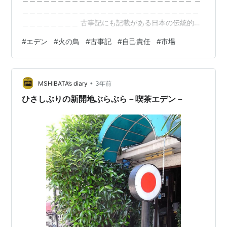
＿＿＿＿＿＿＿＿＿＿＿＿＿＿＿＿＿＿＿＿＿＿＿＿＿
＿＿＿＿＿＿＿＿ 古事記にも記載がある日本の伝統的な
稲掛け（はぜ掛け）天の恵みを受けて、美味しく、栄養
#
エデン
#
火の鳥
#
古事記
#
自己責任
#
市場
満点に育つ放射線太陽の恵み自然の力を古代より使って
きた日本紀伊の国、房総半島の国々も皆自然豊かな事が
言葉の語源自然と農業の調和、稲は食だけでなく、様々
•
な用途で使用可能です。 pic.twitter.com/c5HJwxHq9T
MSHIBATA’s diary
3年前
— くにもり情報室 (@kunimorijyouhou) 2…
ひさしぶりの新開地ぶらぶら－喫茶エデン－