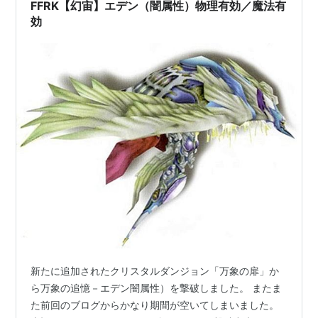
ようです。太郎さんがお手伝いの女性に私が著した街歩
FFRK【幻宙】エデン（闇属性）物理有効／魔法有
きの本を見せながら、あの店のこと、この店のこと…
効
新たに追加されたクリスタルダンジョン「万象の扉」か
ら万象の追憶－エデン闇属性）を撃破しました。 またま
た前回のブログからかなり期間が空いてしまいました。