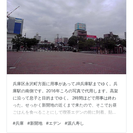
兵庫区永沢町方面に用事があってJR兵庫駅までゆく。兵
庫駅の南側です。2016年ころの写真で代用します。高架
に沿って息子と目的までゆく。 2時間ほどで用事は終わ
った。せっかく新開地の近くまで来たので、そこでお昼
ごはんを食べることにして喫茶エデンの前に到着。貼り
紙がしてあり、まだ休業中。 休んでもう4カ月くらいに
#
兵庫
#
新開地
#
エデン
#
源八寿し
なるので店主の健康が心配である。商店街方面へすこし