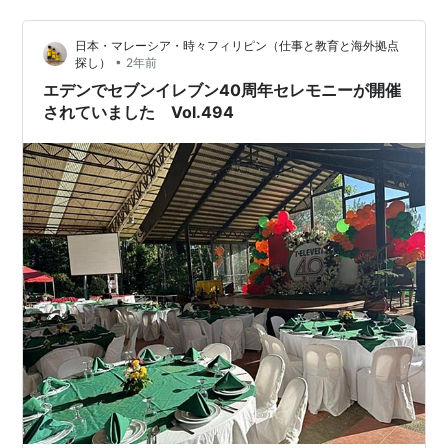
東へ行くと、大きな更地が現れた。 ここに何があったの
か、記憶の外である。あとで調べるとサウナとカプセル
日本・マレーシア・時々フィリピン（仕事と教育と海外拠点
ホテルがあったようだ。 奥に閉店した純喫茶ニッポンが
•
探し）
2年前
見える。 街はしらないうちに変貌している。目的の庶民
エデンでセブンイレブン40周年セレモニーが開催
的な源八寿し(道路側)一階は満席、…
されていました Vol.494