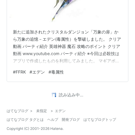
新たに追加されたクリスタルダンジョン「万象の扉」か
ら万象の追憶－エデン(毒属性）を撃破しました。 クリア
動画 パーティ紹介 英雄神器 魔石 攻略のポイント クリア
動画 www.youtube.com パーティ紹介 ※今回は必殺技は
アプリで作成したものを利用してみました。 マギアポイ
ント シーフ（I）：攻撃／毒１００ クイナ：防御／精神
#
FFRK
#
エデン
#
毒属性
１００、攻撃２１、魔防２６ エドガー：攻撃／毒１００
ウララ：精神／HP／防御／魔防１００ マーカス：攻撃／
毒１００ レコボはマーカスのみ、新規追加レコボ（物理
•
ダメージ３％、弱点時３％、攻撃力１０×３）を開放済
ぽとりと落ちたノスタルジア
3年前
み。 英雄神器 左から順番に武器／防具／アクセサリ シ…
逃走願望
実はここ数日サタンの気配を感じなかった。 （相当驚い
た） ここまで清々しくするには 私の弱え実力では無理