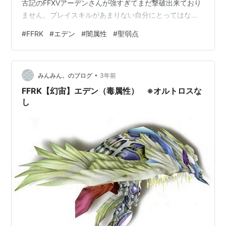
古記のFFXVアーデンさんが強すぎてまだ撃破出来ており
ません。プレイスキルがあまりない自分にとってはなか
なかきついです。 それはまたクリアした際にブログに書
#
FFRK
#
エデン
#
闇属性
#
聖弱点
きたいと思います。 クリア動画 パーティ紹介 英雄神器
魔石 攻略のポイント クリア動画 ◆物理有効
www.youtube.com ◆魔法有効 www.youtube.com パー
•
ティ紹介 ◆物理有効 ウォル：D覚醒1、シンクロ、覚
みんみん。のブログ
3年前
醒、超絶、５閃技、６閃技、 デシ：覚醒２種、６閃技
FFRK【幻宙】エデン（毒属性） ※オルトロスな
（壁）…
し