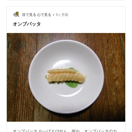
うか？ あと、オンブバッタ説もありますね。オンブバッ
タは、シソ科のハーブやキク科の野菜を好んで食べるそ
うです。 食い散らかされた経験から、もうシソは植えた
•
目で見る 心で見る
5ヶ月前
くないと思ってましたが、室内でも充分…
オンブバッタ
オンブバッタ かっぱえびせん。何か、オンブバッタのカ