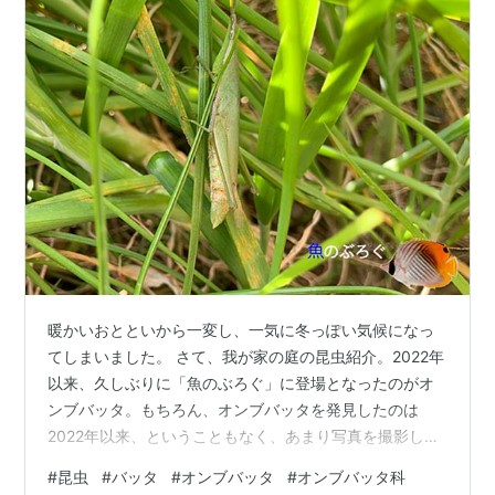
暖かいおとといから一変し、一気に冬っぽい気候になっ
てしまいました。 さて、我が家の庭の昆虫紹介。2022年
以来、久しぶりに「魚のぶろぐ」に登場となったのがオ
ンブバッタ。もちろん、オンブバッタを発見したのは
2022年以来、ということもなく、あまり写真を撮影して
いなかっただけである。 飛び跳ねはするが飛翔能力はな
#
昆虫
#
バッタ
#
オンブバッタ
#
オンブバッタ科
いよう。我が家の庭にある菜園スペースでは一番よく見