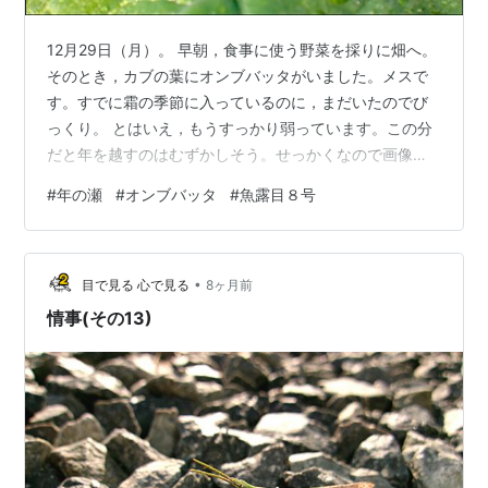
12月29日（月）。 早朝，食事に使う野菜を採りに畑へ。
そのとき，カブの葉にオンブバッタがいました。メスで
す。すでに霜の季節に入っているのに，まだいたのでび
っくり。 とはいえ，もうすっかり弱っています。この分
だと年を越すのはむずかしそう。せっかくなので画像記
録。 写真① 朝日を浴びる時間帯です。魚露目８号で覗
#
年の瀬
#
オンブバッタ
#
魚露目８号
いてみました。覗き穴から見る風景のおもしろさに惹か
れます。このレンズを使うのは久しぶりです。 写真②
すこし動きました。 写真③ 生きものは生き続けようと
•
します。ふんばっています。それでも寒さには勝てませ
目で見る 心で見る
8ヶ月前
ん。いのちの締めくくりは間もなく否応なく訪れてきま
情事(その13)
す。