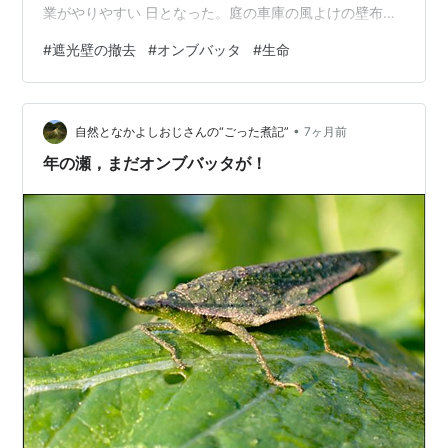
業がやりやすい 日となった。庭の車庫の風よけの壁布
が、昨日の 強い風であおられて破損したのである。 実際
#
遮光壁の撤去
#
オンブバッタ
#
生命
は、日よけの為なので冬は、 必要ないので早く取外すべ
き だった。思いが至らずそのままになって、 昨日の強風
で、破損したのである。 丈夫な帆布だったので、其意味
•
でも 残念に思うのである。庭に広げて折りたたみ、小一
自然となかよしおじさんの“ごった煮記”
7ヶ月前
時間 かけて、来年また使用を考えながら、 程よき大きさ
年の瀬，まだオンブバッタが！
に畳み作業が終わった。…