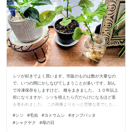
シソが好きでよく買います。市販のものは数が大量なの
で、いつの間にかしなびてしまうことが多いです。刻ん
で冷凍保存をしますけど。 種をまきました。 １０年以上
前になりますが、シソを植えたら穴だらけになるほど葉
を食われました。 この画像よりもっと悲惨な姿でした。
誰の仕業なんでしょうか？ ＜画像は趣味の園芸さんです
#
シソ
#
毛虫
#
ヨトウムシ
#
オンブバッタ
＞ 私の記憶では、犯人は「毛虫」だったと・・・姿を見
#
シャクヤク
#
母の日
たのかな？覚えてない。ヨトウムシ（蛾の幼虫）でしょ