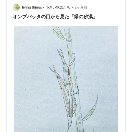
中gooからきました ランキング参加中野鳥観察
•
living things - 小さい物語たち
2ヶ月前
オンブバッタの目から見た「緑の砂漠」