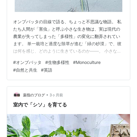
オンブバッタの目線で語る、ちょっと不思議な物語。 私
たち人間が「害虫」と呼ぶ小さな生き物は、実は現代の
農業が失ってしまった「多様性」の変化に翻弄されてい
ます。 単一栽培と過度な除草が進む「緑の砂漠」で、彼
は何を感じ、どのように生きているのか——。 小さなバ
ッタの視点を通じて、身近な自然と農業について考える
#
オンブバッタ
#
生物多様性
#
Monoculture
きっかけになれば嬉しいです。 「おんぶ姿」のオンブバ
#
自然と共生
#
英語
ッタ 俺の名前は、ただのオンブバッタだ。 My name is
just an ordinary Ombubatta (Atractomorpha lata). 人間
たちは俺たちを「害虫」と呼ぶけど、俺はただ、生きて
るだけだ。 Humans …
•
薬指のブログ
3ヶ月前
室内で「シソ」を育てる