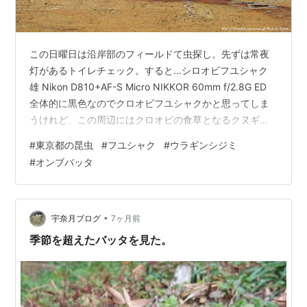
この日曜日は沿岸部のフィールドて虫探し。先ずは常夜
灯があるトイレチェック。すると...シロオビフユシャク
雄 Nikon D810+AF-S Micro NIKKOR 60mm f/2.8G ED
全体的に黒色なのでクロオビフユシャクかと思ってしま
うけれど、この周辺にはクロオビの食草となるクヌギ、
コナラは無く、バラ科、ニレ科の宝庫なのでシロオビフ
#
東京都の昆虫
#
フユシャク
#
ウラギンシジミ
ユシャクと断定。自分には翅の模様での判断は困難。次
#
オンブバッタ
の機会には触角をチェックしたい。次は年明けに確認し
ていた越冬チョウの様子をチェック。先日の爆風と小春
日和により成虫で越冬していたチョウが影響を受けたの
かを確認。すると...ウラギンシジミ Nikon D…
•
宇奈月ブログ
7ヶ月前
季節を超えたバッタを見た。