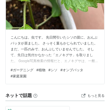
こんにちは。虫です。 先日間引いたシソの苗に、おんぶ
バッタが居ました。 さっそく葉もかじられていました。
まだ、一匹のみで、おんぶしていませんでした。 そし
て、先日は気付かなかった「エノキグサ」を取りまし
た。 Google写真検索の情報だと、エノキグサは、一般的
な雑草で、食べられないそうです。 日の当たりも良くな
#
ガーデニング
#
植物
#
シソ
#
オンブバッタ
ったので、元気に育ちそうです。 もう一月ほど経ってい
#
家庭菜園
るので、ハイポネックスの液肥もあげました。
ネットで話題
もっと見る