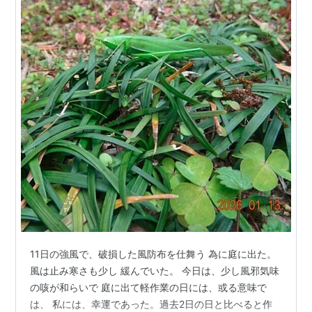
11日の強風で、破損した風防布を仕舞う 為に庭に出た。
風は止み寒さも少し 緩んでいた。 今日は、少し風邪気味
の咳が和らいで 庭に出て軽作業の日には、或る意味で
は、 私には、幸運であった。過去2日の日と比べると作