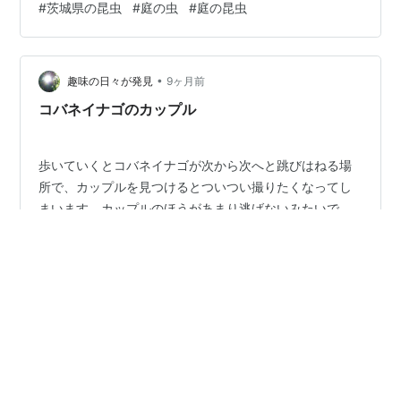
#
茨城県の昆虫
#
庭の虫
#
庭の昆虫
るバッタの仲間。ただショウリョウバッタなどが属する
バッタ科ではなく、オンブバッタ科になるようだ。やや
大きい個体で腹部の特徴から雌ではないかと思われる。
しかし体の後方に傷がある。カマキリに襲われたのだろ
•
趣味の日々が発見
9ヶ月前
うか、交尾後の傷なのだろうか。 秋に成虫…
コバネイナゴのカップル