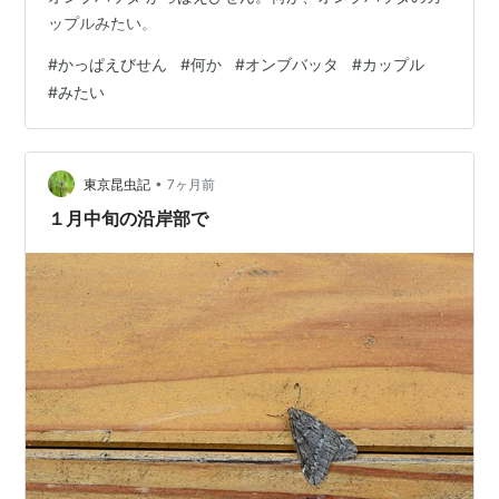
ップルみたい。
#
かっぱえびせん
#
何か
#
オンブバッタ
#
カップル
#
みたい
•
東京昆虫記
7ヶ月前
１月中旬の沿岸部で