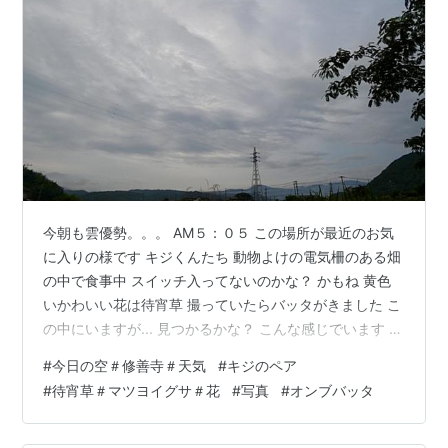
今朝も雲優勢。。。 AM５：０５ この場所が最近のお気
に入りの様です キジくんたち 動物よけの電気柵のある畑
の中で食事中 スイッチ入ってないのかな？ かもね 黄色
いかわいい花は待宵草 撮っていたらバッタがきました こ
の中にいますが... 見つかるかな？ こんな感じでいます オ
ンブバッタの、小さいからオスですね バッタ殿・・・独
#
今日の空＃修善寺＃天気
#
キジのペア
りかい？ さて今日も降るのかな〜雨。。。 ランキング参
#
待宵草＃マツヨイグサ＃花
#
写真
#
オンブバッタ
加中鳥が好きな人たち ランキング参加中写真・カメラ ラ
ンキング参加中四季の花々大好きチーム ランキング参加