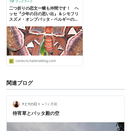
19
ブックマーク
二つ折りの恋文ー蛾も仲間です！ ヘ
ッセ『少年の日の思い出』＆シモフリ
スズメ・オンブバッタ - ベルギーの密
かな愉しみ
cenecio.hatenablog.com
関連ブログ
•
YとYの日々
1ヶ月前
待宵草とバッタ殿の空