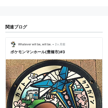
データ
ホウエン図鑑 No.295
全国図鑑 No.140
関連ブログ
タイプ いわ・みず
特性 すいすい/カブトアーマー
•
Whatever will be, will be.
2ヶ月前
分類 こうらポケモン
ポケモンマンホール(豊橋市)#3
高さ 0.5m
重さ 11.5kg
タマゴグループ すいちゅう1・すいちゅう3
進化の系譜
カブト
→
カブトプス
(Lv.40)
関連 ポケットモンスター リスト::ポケモン
カブト
(
一般
)
【
かぶと
】
→仮面ライダーカブト