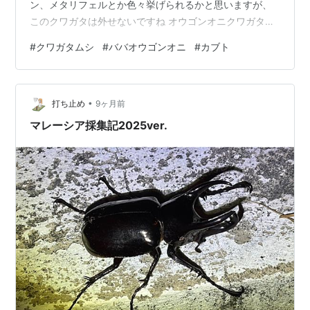
ン、メタリフェルとか色々挙げられるかと思いますが、
このクワガタは外せないですね オウゴンオニクワガタ！
あれ？黒くね？ 実はオウゴンオニは湿度によって光沢の
#
クワガタムシ
#
ババオウゴンオニ
#
カブト
色が変わります。もう少し乾燥すると下のようにちゃん
とと黄金になりますよ 今回はその一種のババオウゴンに
ついて紹介しますね ■ババオウゴンオニとは？ ・学名：
•
Allotopus mollenkampi babai ・原産：ミャンマー タニ
打ち止め
9ヶ月前
ンダーリ等 ・体長：♂60mm~80mm超えることも（ギ…
マレーシア採集記2025ver.