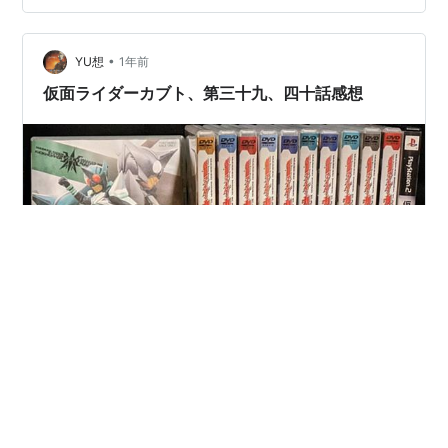
三島は、不信感を募らせる 久しぶり、豆腐屋さん 親子愛
曇りのない目で、ミサキーヌを見る 蓮華大活躍 ライダー
カッティング、不発 キャッチボール 甦る強…
•
YU想
1年前
仮面ライダーカブト、第三十九、四十話感想
天の道を行き、総てを司る!!! 仮面ライダーカブト、第10