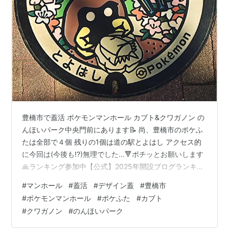
豊橋市で蓋活 ポケモンマンホール カブト&クワガノン の
んほいパーク中央門前にあります📝 尚、豊橋市のポケふ
たは全部で４個 残りの1個は道の駅とよはし アクセス的
に今回は(今後も!?)無理でした...🔻ポチッとお願いします
🙏ランキング参加中【公式】2025年開設ブログランキン
グ参加中gooからきましたランキング参加中はてブロ み
#
マンホール
#
蓋活
#
デザイン蓋
#
豊橋市
んな初めは超初心者ですよ！支えあおう会＾＾（長いw）
#
ポケモンマンホール
#
ポケふた
#
カブト
ランキング参加中マンホールランキング参加中旅行記ラ
#
クワガノン
#
のんほいパーク
ンキング参加中街歩きランキング参加中愛知県・名古屋
市情報ランキング参加中漫画＆アニメ話ランキング参加