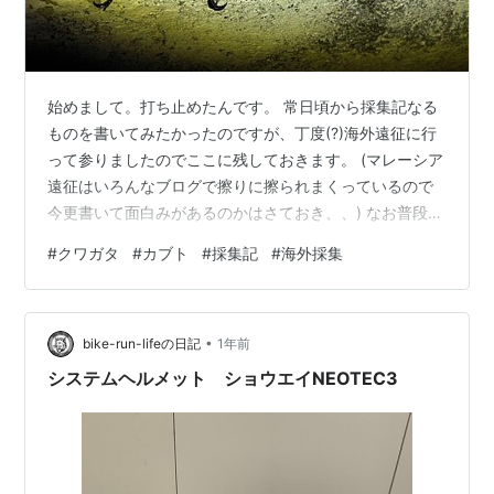
始めまして。打ち止めたんです。 常日頃から採集記なる
ものを書いてみたかったのですが、丁度(?)海外遠征に行
って参りましたのでここに残しておきます。 (マレーシア
遠征はいろんなブログで擦りに擦られまくっているので
今更書いて面白みがあるのかはさておき、、) なお普段か
らまともな書き物はおろかTwitterでさえ平均文字数5文
#
クワガタ
#
カブト
#
採集記
#
海外採集
字とかなあんぽんたんなため、文才は待ち合わせていま
せん。 その辺は多めに見てくださいね⭐︎ さて、今回行っ
て来たのはマレーシアのキャメロンハイランド周辺で
•
す。一般的にカブクワ採集のシーズンは4-6月あたりとさ
bike-run-lifeの日記
1年前
れてますが、一年を通して(コツヤ等を除けば)一応大体の
システムヘルメット ショウエイNEOTEC3
種類は見ることが…