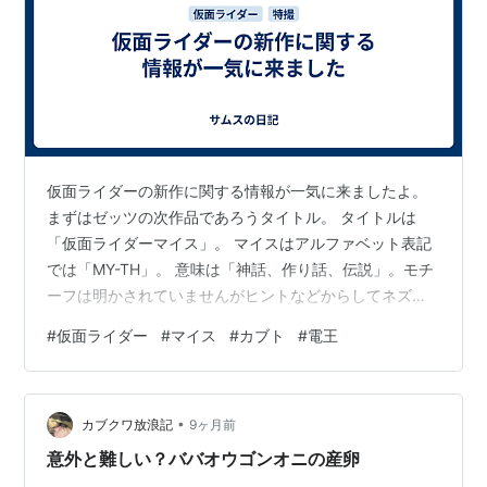
仮面ライダーの新作に関する情報が一気に来ましたよ。
まずはゼッツの次作品であろうタイトル。 タイトルは
「仮面ライダーマイス」。 マイスはアルファベット表記
では「MY-TH」。 意味は「神話、作り話、伝説」。モチ
ーフは明かされていませんがヒントなどからしてネズミ
って言われていますね。 確かにネズミはまだ使っていな
#
仮面ライダー
#
マイス
#
カブト
#
電王
いモチーフである。 次はVシネ展開する仮面ライダーカ
ブト20th作品で副題は「天を継ぐもの」。 11月6日
（金）から期間限定で上映され、2027年2月10日（水）
•
にソフトの販売。こちらはスタッフ、キャスト共に公開
カブクワ放浪記
9ヶ月前
されており当時の方々になっておりました。 ただ、天道
意外と難しい？ババオウゴンオニの産卵
がいないのが気になりますね…