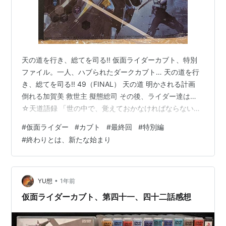
天の道を行き、総てを司る!! 仮面ライダーカブト、特別
ファイル。一人、ハブられたダークカブト… 天の道を行
き、総てを司る!! 49（FINAL） 天の道 明かされる計画
倒れる加賀美 救世主 擬態総司 その後、ライダー達は…
☆天道語録 「世の中で、覚えておかなければならない名
前は、ただ一つ。 天の道を往き、総てを司る男…天道総
#
仮面ライダー
#
カブト
#
最終回
#
特別編
司。」 「同じ道を往くのはただの仲間にすぎない。 別々
#
終わりとは、新たな始まり
の道を共に立って往けるのは友達だ。」 ☆料理 ひより見
ランチ ☆ワーム グリラスワーム 超バトルDVD 誕生！ガ
タックハイパーフォーム!!! ハイパーバトルビデオとは ☆
天道語録 「人のまねをするのも悪くない…“本当…
•
YU想
1年前
仮面ライダーカブト、第四十一、四十二話感想