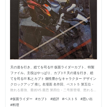
天の道を行き、総てを司る!!! 仮面ライダーカブト、特製
ファイル。主役はやっぱり、カブト!! 天の道を行き、総
てを司る!!! 私とカブト 個性豊かなキャラクター デザイン
クロックアップ 推し 名場面 名作回、ベスト５ 第五位・
敗れる最強、最凶VS.最恐 第四位・二号新登場、怒れる
豆腐 第三位・驕る捜査線、激震する愛 第二位・Xマス激
#
仮面ライダー
#
カブト
#
総評
#
ベスト５
#
思い出
震、さらば剣!! 第一位・VSクワガタ、誕生日特別編 最後
#
料理