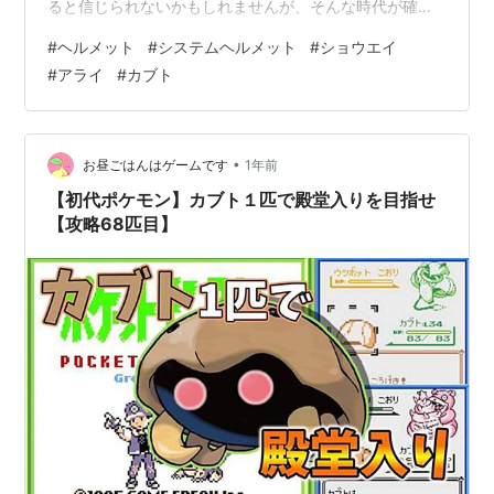
ると信じられないかもしれませんが、そんな時代が確か
にありました。 もちろんノーヘルで走れる自由さはあり
#
ヘルメット
#
システムヘルメット
#
ショウエイ
ましたが、冬の冷たい風や、雨の日の顔に打ち付ける水
#
アライ
#
カブト
滴は本当に辛いものでした。特に雨の時は目を開けてい
られないほどで、結局ホームセンターで数千円の安いヘ
ルメットを買った記憶があります。 ところがそのヘルメ
ット、安さの代償というべきか、1時間もかぶっていると
•
お昼ごはんはゲームです
1年前
耳が痛くなるんです。あの締め付け感は今でも…
【初代ポケモン】カブト１匹で殿堂入りを目指せ
【攻略68匹目】