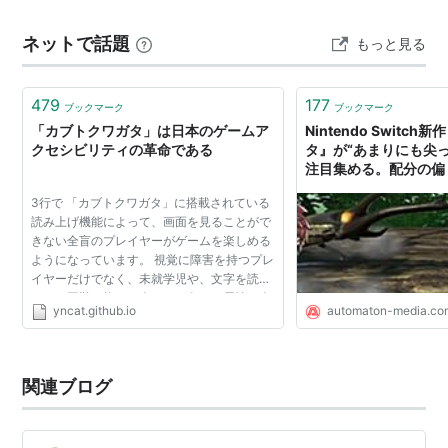
中ポケモン local.pokemon.jp
ネットで話題
もっと見る
479
177
ブックマーク
ブックマーク
「カブトクワガタ」は日本のゲームア
Nintendo Switc
クセシビリティの革命である
タ』が“あまりにも尖
注目集める。配分の偏
低予算パンチ - AUTO
3行で 「カブトクワガタ」に搭載されている
読み上げ機能によって、画面を見ることがで
きない全盲のプレイヤーがゲームを楽しめる
ようになっています。 視覚に障害を持つプレ
イヤーだけでなく、未就学児や、文字を読む
ことに困難を抱える人など、色々な属性の人
yncat.github.io
automaton-media.co
がプレイできるようになっていると思いま
す。 システム面・...
関連ブログ