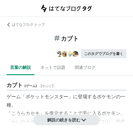
はてなブログ トップ
カブト
このタグでブログを書く
言葉の解説
ネットで話題
関連ブログ
カブト
(
ゲーム
)
【
かぶと
】
ゲーム「ポケットモンスター」に登場するポケモンの一
種。
「こうらカセキ」を復元することで手に入るポケモン。
解説の続きを読む
「かいのカセキ」の
オムナイト
と対になっており、初代
ではどちらか一匹しか手に入れられなかった。