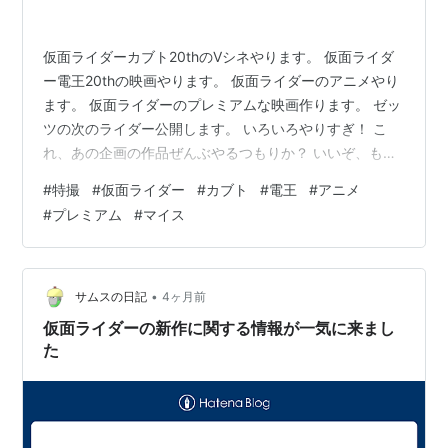
仮面ライダーカブト20thのVシネやります。 仮面ライダ
ー電王20thの映画やります。 仮面ライダーのアニメやり
ます。 仮面ライダーのプレミアムな映画作ります。 ゼッ
ツの次のライダー公開します。 いろいろやりすぎ！ こ
れ、あの企画の作品ぜんぶやるつもりか？ いいぞ、もっ
とやれ。 ランキング参加中映画 ランキング参加中日曜日
#
特撮
#
仮面ライダー
#
カブト
#
電王
#
アニメ
の朝は、東映だ〜！！
#
プレミアム
#
マイス
•
サムスの日記
4ヶ月前
仮面ライダーの新作に関する情報が一気に来まし
た