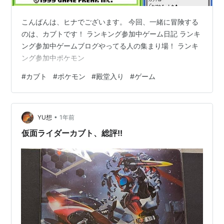
こんばんは、ヒナでございます。 今回、一緒に冒険する
のは、カブトです！ ランキング参加中ゲーム日記 ランキ
ング参加中ゲームブログやってる人の集まり場！ ランキ
ング参加中ポケモン
#
カブト
#
ポケモン
#
殿堂入り
#
ゲーム
•
YU想
1年前
仮面ライダーカブト、総評!!