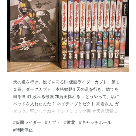
天の道を行き、総てを司る!!! 仮面ライダーカブト、第１
１巻。ダークカブト、本格始動!! 天の道を行き、総てを
司る!!! 41 敗れる最強 加賀美揺れる… どうやって、店に
ベッドを入れたんだ？ ネイティブとゼクト 高岩さん ガ
タック、堅いっすね～ アンチミミック弾 ☆天道語録
「人が歩むのは人の道、その道を拓くのは天の道。」 ☆
#
仮面ライダー
#
カブト
#
敗北
#
キャッチボール
料理 金ピカごぼう 何度目だ、豆腐 納豆 ☆ライダーバト
#
時間停止
ル サソード・ホッパー兄弟 42 最凶VS.最恐 敗れる最強