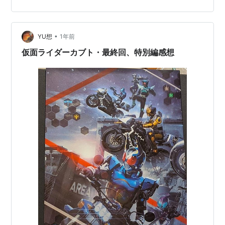
に 私とカブト 私にとって、最初に知った仮面ライダー
は、「カブト」でした。 カブトがヒーローでした。買っ
てもらった、変身ベルトに揃えてもらった人形、 雑誌や
作ってもらった付録、どれも素敵な思い出です。 病気…
•
YU想
1年前
仮面ライダーカブト・最終回、特別編感想