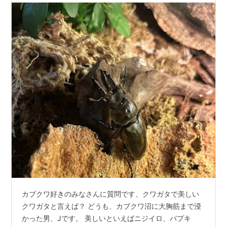
カブクワ好きのみなさんに質問です、クワガタで美しい
クワガタと言えば？ どうも、カブクワ沼に大胸筋まで浸
かった男、Jです。 美しいといえばニジイロ、パプキ