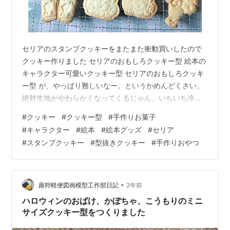
セリアのスタンプクッキーをまたまた衝動買いしたので
クッキー作りました セリアのおもしろクッキー型 絵本の
キャラクター可愛いクッキー型 セリアのおもしろクッキ
ー型 が、やっぱり難しいなー。というかめんどくさい。
絶対生地がやわらかくなってくるじゃん。いちいち冷や
すのめんどくさいし、厚みが均等に伸ばせない。。 アク
#
クッキー
#
クッキー型
#
手作りお菓子
リルルーラー置いてるのに。。端っこ使わなければいい
#
キャラクター
#
絵本
#
絵本グッズ
#
セリア
のかな。 ムンクの叫びはスタンプ薄いし、フェルメール
#
スタンプクッキー
#
型抜きクッキー
#
手作りおやつ
の真珠の首飾りの少女は歪んでるし。。 ハチ公かわいい
な。 わら人形はうける。織田信長も好き。ザビエルもあ
るみたいなのでゲットしたい！ 猫ちゃんかわいいんだけ
ど耳のところが難しい。。自由の女…
•
蕗狩軽便図画模型工作部日記
2年前
ハロウィンのおばけ、かぼちゃ、こうもりのミニ
サイズクッキー型をつくりました