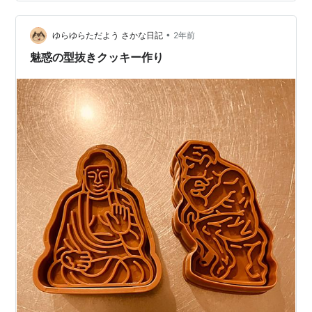
上達しません。情けないです…… minne.com minne.com
minne.com minne.com minne.com 追記； 腰痛がやっと
ほぼ良くなった…
•
ゆらゆらただよう さかな日記
2年前
魅惑の型抜きクッキー作り