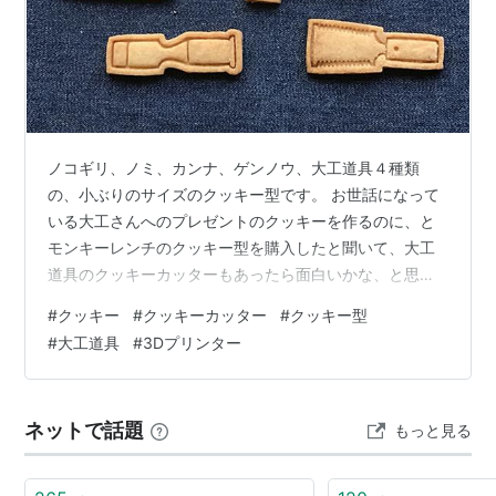
ノコギリ、ノミ、カンナ、ゲンノウ、大工道具４種類
の、小ぶりのサイズのクッキー型です。 お世話になって
いる大工さんへのプレゼントのクッキーを作るのに、と
モンキーレンチのクッキー型を購入したと聞いて、大工
道具のクッキーカッターもあったら面白いかな、と思っ
て作ってみました。 PDF樹脂、FDM方式3Dプリント製で
#
クッキー
#
クッキーカッター
#
クッキー型
す。 今回は無理にレリーフ状にせず、線画のスタンプで
#
大工道具
#
3Dプリンター
作ってみました。 DIYや工作が好きな方なら面白がって
喜んでくれそうな気がします。 ハンドメイド・手作り通
販サイト minneに出品しています。 大工さん道具スタン
ネットで話題
もっと見る
プ＆抜き型セット クッキー型／粘土型スタンプ - シュレ
マル工房 | min…