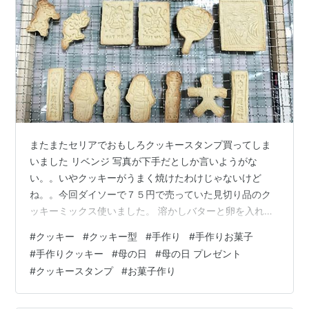
またまたセリアでおもしろクッキースタンプ買ってしま
いました リベンジ 写真が下手だとしか言いようがな
い。。いやクッキーがうまく焼けたわけじゃないけど
ね。。今回ダイソーで７５円で売っていた見切り品のク
ッキーミックス使いました。 溶かしバターと卵を入れて
混ぜるだけ。 結構だらだらやってたのにダレなくてなん
#
クッキー
#
クッキー型
#
手作り
#
手作りお菓子
か色々入ってるのかなと思ったけどめっちゃシンプル材
#
手作りクッキー
#
母の日
#
母の日 プレゼント
料！ 香料も入ってないし 味もシンプルでおいしかった
#
クッキースタンプ
#
お菓子作り
わ。 こんな感じのレシピ探してみよう。。 母の日に手作
りクッキーはいかが？ cotta こぐまちゃんクッキー型 3