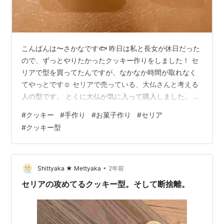
こんばんは〜さかなです🐟 昨日は私と長女が休日だった
ので、ずっとやりたかったクッキー作りをしました！ セ
リアで型を買ってたんですが、なかなか時間が取れなく
てやっとです☺️ セリアで売っている、大仏さんと考える
人の型です。 とくに大仏が気に入って購入しました。 ぽ
んぽん型を抜いていく作業は楽しいです😃 長女が余った
#
クッキー
#
手作り
#
お菓子作り
#
セリア
最後の生地で何か一生懸命作っていました。 な、なん
#
クッキー型
と、はなちゃんのリアルクッキーです😂 焼き上がりまし
た。量産に成功！ 味も美味しかったでーす👍 今後も色々
なお菓子作りにも挑戦していこうと思います😤 ではで
は〜！ ↓ムーミンのあった…！しかも割とお手頃で欲し
•
Shittyaka ★ Mettyaka
2年前
いです。 リンク X始めまし…
セリアの攻めてるクッキー型。そして断捨離。