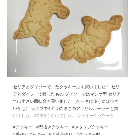
セリアとダイソーでまたクッキー型を買いました！ セリ
アとダイソーで買ったもの ダイソーではマンケ型 セリア
では小さい回転台も買いました（ケーキに使うには小さ
いかも） ラクマで4ミリの厚さのアクリルルーラーも買
いました。800円くらいでした。 クッキー1 バターと全
卵 アーモンドプードル入りのレシピでクッキーの食感は
#
クッキー
#
型抜きクッキー
#
スタンプクッキー
良かったけど味がいまいちだったな。（隠し味にあるも
#
手作りクッキー
#
お菓子作り
#
クッキー型