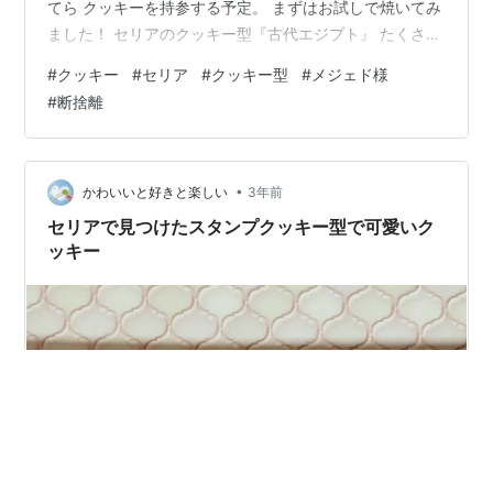
てら クッキーを持参する予定。 まずはお試しで焼いてみ
ました！ セリアのクッキー型『古代エジプト』 たくさん
生まれたメジェド様 メジェド様ずっと探していて。。 よ
#
クッキー
#
セリア
#
クッキー型
#
メジェド様
うやくゲットできました✨ 最近のセリアは攻めている。
#
断捨離
普通の型抜きは綺麗に作れるのですが スタンプって難し
いな〜😅 こんなにシンプルなのに、、 難易度
★★★★★ かなり上級者向けの抜き型かと。。😅 焼く
前のメジェド様 目の部分をキレイにスタンプするのに気
•
かわいいと好きと楽しい
3年前
を使いました〜。 一個…
セリアで見つけたスタンプクッキー型で可愛いク
ッキー