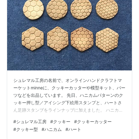
シュレマル工房の名前で、オンラインハンドクラフトマ
ーケットminneに、クッキーカッターや模型キット、パー
ツなどを出品しています。 先日、ハニカムパターンのク
ッキー押し型／アイシング下絵用スタンプと、ハートさ
ん足跡スタンプをラインナップに加えました。 ハニカム
の六角形サイズ（直径）は、8mm, 10mm, 12mm, 16mm
#
シュレマル工房
#
クッキー
#
クッキーカッター
の４種類です。 興味を持って使っていただけると嬉しい
#
クッキー型
#
ハニカム
#
ハート
なと思います。 追記：相変わらずクッキー焼きが一向に