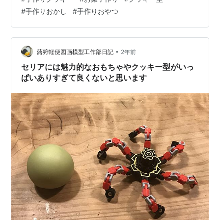
のをいれるレシピでした）色々勉強して作り方はクレメ
#
手作りおかし
#
手作りおやつ
法でバターは泡立てないのが私の好きな食感になるみた
いです。砂糖も粉糖ではなくグラニュー糖で・・ さっそ
く4ミリのルーラー使いました 黄色の恐竜の型。。。抜
くのが難しいタイプのだ。。特に…
•
蕗狩軽便図画模型工作部日記
2年前
セリアには魅力的なおもちゃやクッキー型がいっ
ぱいありすぎて良くないと思います