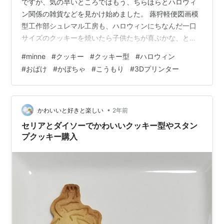
ですが、気の早いところではもう、ちらほらとハロウィ
ン関係の雑貨などを見かけ始めました。 蕗狩軽便図画模
型工作部シュレマル工房も、ハロウィンにちなんだ一口
サイズのクッキーを焼いたら子供たちが喜ぶかな、とク
ッキー型を作ってみることにしました。 おばけ、かぼち
#
minne
#
クッキー
#
クッキー型
#
ハロウィン
ゃ、こうもりの3種類、直径3センチほどのクッキーが焼
#
おばけ
#
かぼちゃ
#
こうもり
#
3Dプリンター
ける型です。 一つの型に3ポーズのおばけ、もう一つに
かぼちゃとこうもりをまとめ、押し出し具を用意して、
効率的に生地を抜き落とせるようにしています。たくさ
ん楽につくれます。 使い方は、伸ばした生地に抜き型を
•
かわいいと好きと楽しい
2年前
置いてカットしたら、そのまま押し出し具…
セリアとダイソーでかわいいクッキー型やスタン
プクッキー購入