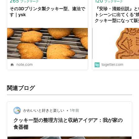
265
120
ブックマーク
ブックマーク
その3Dプリンタ製クッキー型、違法で
『安珍・清姫伝説』と
す｜ysk
トシーンに出てくる“
クッキー型になって販
れさえあれば焼死体作
note.com
togetter.com
関連ブログ
•
かわいいと好きと楽しい
1年前
クッキー型の整理方法と収納アイデア：我が家の
食器棚