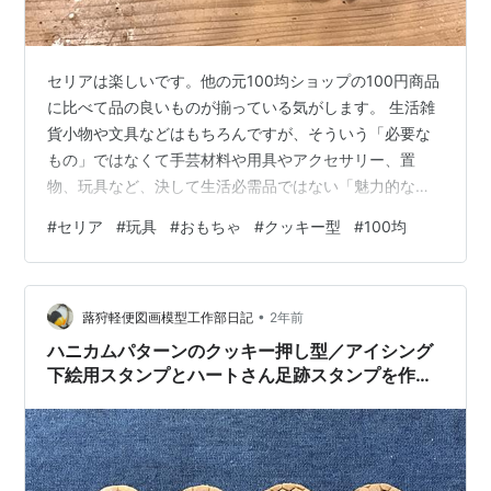
セリアは楽しいです。他の元100均ショップの100円商品
に比べて品の良いものが揃っている気がします。 生活雑
貨小物や文具などはもちろんですが、そういう「必要な
もの」ではなくて手芸材料や用具やアクセサリー、置
物、玩具など、決して生活必需品ではない「魅力的なも
の、欲しくなるもの」の品揃えがやたら良いように思い
#
セリア
#
玩具
#
おもちゃ
#
クッキー型
#
100均
ます。 良く見たら他の元100均ショップにも同じような
ものがありそうですが、100円では手に入らないことも多
く、それがセリアの魅力です。 などと言いながら、また
•
ふらふらと、いらないおもちゃを買ってしまいました。
蕗狩軽便図画模型工作部日記
2年前
これらは他の元100均でも売られてるかも……とは思いま
ハニカムパターンのクッキー押し型／アイシング
したが、ディスプレイの位置と…
下絵用スタンプとハートさん足跡スタンプを作り
ました