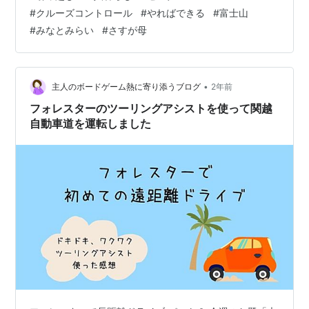
っ越しにかかった費用 27,494円 不要な荷物は処分、使え
#
クルーズコントロール
#
やればできる
#
富士山
る物は三男へ 次男は転職を決め、前職を退職後は車中泊
#
みなとみらい
#
さすが母
で気ままな一人旅に出かけてしました
harue818.hatenablog.com 愛知県の会社の寮を退寮した
次男🏠寮で使用していた家電等は、同じく愛知県にいる
三男に譲渡三男は会社の…
•
主人のボードゲーム熱に寄り添うブログ
2年前
フォレスターのツーリングアシストを使って関越
自動車道を運転しました