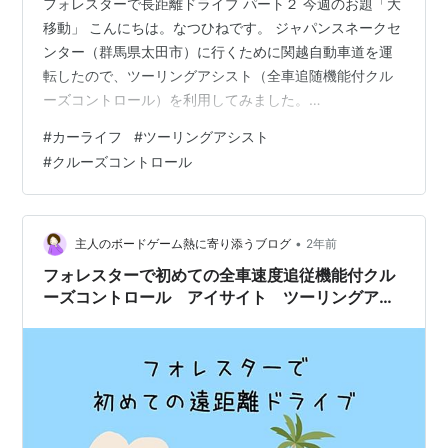
フォレスターで長距離ドライブ パート２ 今週のお題「大
移動」 こんにちは。なつひねです。 ジャパンスネークセ
ンター（群馬県太田市）に行くために関越自動車道を運
転したので、ツーリングアシスト（全車追随機能付クル
ーズコントロール）を利用してみました。
natsuhine.hatenablog.com 首都高で利用した際は車線変
#
カーライフ
#
ツーリングアシスト
更や急カーブが多かったため人が介入するタイミングが
#
クルーズコントロール
ありましたが、関越自動車道では人が運転するよりも安
心感があってとても良かったです。 ツーリングアシスト
について、首都高の時は少し気になる点もあったけど、
関越ではめちゃくちゃ良かった！！パパちゃんの運転よ
•
主人のボードゲーム熱に寄り添うブログ
2年前
り良い！！前の車に追いつ…
フォレスターで初めての全車速度追従機能付クル
ーズコントロール アイサイト ツーリングアシ
スト