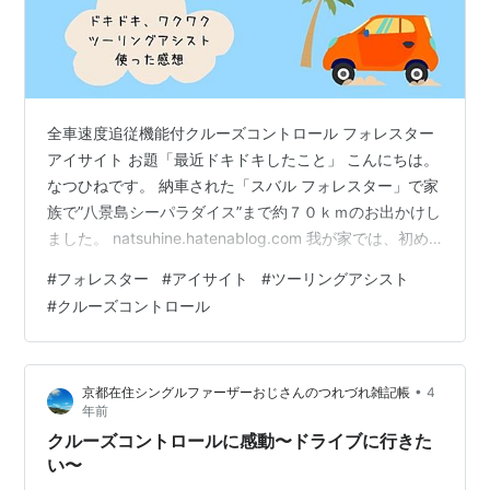
全車速度追従機能付クルーズコントロール フォレスター
アイサイト お題「最近ドキドキしたこと」 こんにちは。
なつひねです。 納車された「スバル フォレスター」で家
族で”八景島シーパラダイス”まで約７０ｋｍのお出かけし
ました。 natsuhine.hatenablog.com 我が家では、初め
て全車速度追従機能付クルーズコントロールを使ってみ
#
フォレスター
#
アイサイト
#
ツーリングアシスト
ました。”ドキドキ・ワクワク”の首都高速でクルーズコン
#
クルーズコントロール
トロールのドライブの感想を書きたいと思います。 車の
維持費についてシミュレーションをしてみたい方はこち
ら↓ natsuhine.hatenablog.com Contents 1.全車速度追
•
京都在住シングルファーザーおじさんのつれづれ雑記帳
4
従機能付きクル…
年前
クルーズコントロールに感動〜ドライブに行きた
い〜