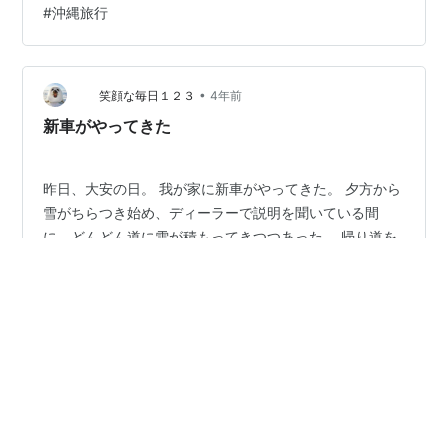
#
沖縄旅行
と芝生広場・・。 芝生広場にはフジ棚があって今が盛り
とばかりに咲いていました。 開花期が4月から6月とのこ
となのでちょうど見頃! ja.wikipedia.org
**************…
•
笑顔な毎日１２３
4年前
新車がやってきた
昨日、大安の日。 我が家に新車がやってきた。 夕方から