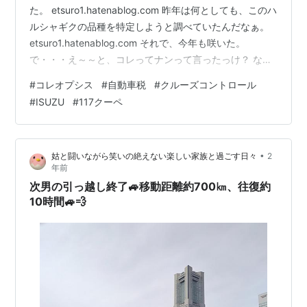
た。 etsuro1.hatenablog.com 昨年は何としても、このハ
ルシャギクの品種を特定しようと調べていたんだなぁ。
etsuro1.hatenablog.com それで、今年も咲いた。
で・・・え～～と、コレってナンって言ったっけ？ なん
とかしす・・・だったような気がする。というワケで妻
#
コレオプシス
#
自動車税
#
クルーズコントロール
に聞いてみると 「ハルシャギクだよ！」 という。ああ、
#
ISUZU
#
117クーペ
そうだった。だけど「コレオプシス（アーリーサンライ
ズ）」とは言ってくれない。それでふと以前、ブログで
調べたコトを書いたよなぁ・・・と思い、「記事の管
•
姑と闘いながら笑いの絶えない楽しい家族と過ごす日々
2
理」画面から「絞り込み検索」をしてみる。そう…
年前
次男の引っ越し終了🚙移動距離約700㎞、往復約
10時間🚙💨