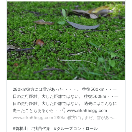
280km彼方には雪があった!・・・。 往復560km・・一
日の走行距離、大した距離ではない。 往復560km・・一
日の走行距離、大した距離ではない。 過去にはこんなに
走ったこともあるから・・👇 www.sika65sgg.com
www.sika65sgg.com 280km彼方にはまだ、雪があった!
会場から望む磐梯山・・。 山頂直下の白いものは雪で
#
磐梯山
#
猪苗代湖
#
クルーズコントロール
す。・・・と地元の人が言ってた。 磐梯山と施設の本館