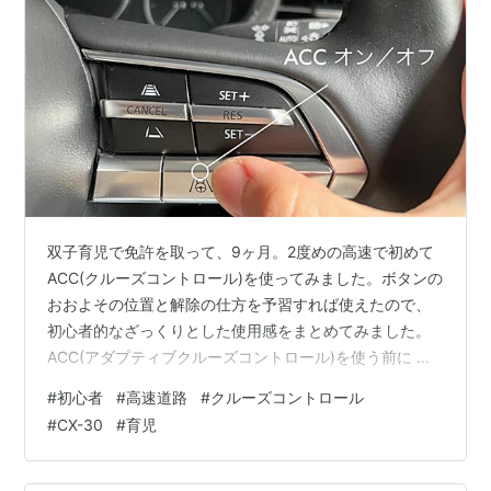
双子育児で免許を取って、9ヶ月。2度めの高速で初めて
ACC(クルーズコントロール)を使ってみました。ボタンの
おおよその位置と解除の仕方を予習すれば使えたので、
初心者的なざっくりとした使用感をまとめてみました。
ACC(アダプティブクルーズコントロール)を使う前に ボ
タンの位置と挙動について覚える ACC(アダプティブクル
#
初心者
#
高速道路
#
クルーズコントロール
ーズコントロール)の実際の使用 次回のために 使用した
#
CX-30
#
育児
車 MAZDA CX-30 ACC(アダプティブクルーズコントロー
ル)を使う前に ボタンの位置と挙動について覚える ボタ
ンの位置は車によるところが多いと思いますが、一瞬の