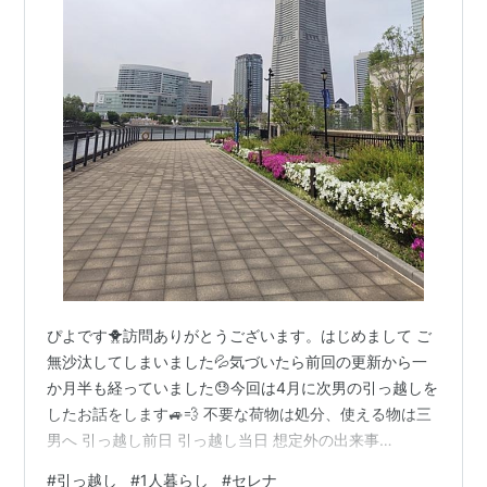
ぴよです🐥訪問ありがとうございます。はじめまして ご
無沙汰してしまいました💦気づいたら前回の更新から一
か月半も経っていました😓今回は4月に次男の引っ越しを
したお話をします🚙💨 不要な荷物は処分、使える物は三
男へ 引っ越し前日 引っ越し当日 想定外の出来事
が、、、 片道５時間、ナビと会話しながら1人で帰宅 引
#
引っ越し
#
1人暮らし
#
セレナ