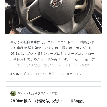
今どきの軽自動車には、クルーズコントロール機能が付
いた車種が 増え始めていますね。 現在は、ホンダ・N-
ONEをはじめとするNシリーズにも クルーズコントロー
ルを採用しているグレードがあります。 また、日産・デ
イズやルークスなどにも クルーズコントロールが付いて
いるのです。 本記事では、クルーズコントロール機能と
#
クルーズコントロール
#
クルコン
#
オートマ
は何かというところから どういう風に燃費に貢献するの
かについてをお伝えしていきます。 そもそのクルーズコ
ントロールとは？ 軽自動車のクルーズコントロールは燃
•
費向上に貢献 クルーズコントロールは進化している！ ク
65sgg・鹿之助ブログ
4年前
ルーズコントロール機能に頼りすぎるのは危険！ まとめ
280km彼方には雪があった!・・・65sgg。
そもそのクルーズコント…