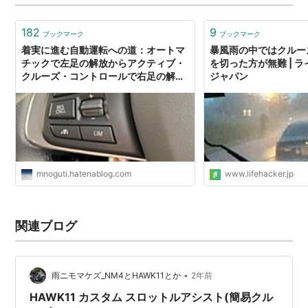
182
9
ブックマーク
ブックマーク
着実に進む自動運転への道：オートマ
暴風雨の中ではクルー
チックで左足の解放からアクティブ・
を切った方が無難 | 
クルーズ・コントロールで右足の解放
ジャパン
へ - 日本橋濱町Weblog（日々酔亭）
mnoguti.hatenablog.com
www.lifehacker.jp
関連ブログ
•
雨ニモマケズ_NM4とHAWK11とか
2年前
HAWK11 カスタム スロットルアシスト(簡易クル