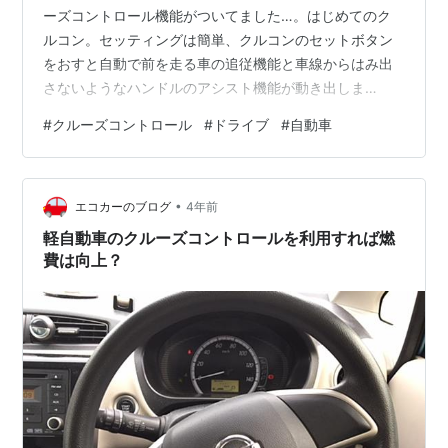
ーズコントロール機能がついてました…。はじめてのク
ルコン。セッティングは簡単、クルコンのセットボタン
をおすと自動で前を走る車の追従機能と車線からはみ出
さないようなハンドルのアシスト機能が動き出しま
す…。 セットしてしまうとあとは、+と−のボタンをいじ
#
クルーズコントロール
#
ドライブ
#
自動車
って最高速度を設定するだけ…あとは高速道路だと、ハ
ンドルに手をおいているだけです。アクセルブレーキは
完全自動。ハンドルも自動。ブレーキを踏むとクルーズ
•
コントロール機能は解除される仕組みです。なにこれ…
エコカーのブログ
4年前
感動的に便利やん…レンタカー借りて…ドライブに行きた
軽自動車のクルーズコントロールを利用すれば燃
くなりました！！！ 【TBS「ラヴィット！」紹介…
費は向上？