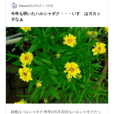
目視またはノールックで押せるほうがいいかなと思いま
•
Etsuro1のブログ
2年前
した…
今年も咲いたハルシャギク・・・いすゞはヨカッ
タなぁ
鉢植えハルシャギク 昨年の5月30日もハルシャギクだっ