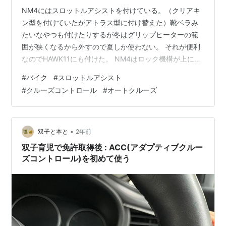
NM4にはスロットルアシストを付けている。（クリアキ
ン型を付けていたがアトラス型に付け替えた）靴ベラみ
たいなやつも付けたりするが冬はグリップヒーターの範
囲が狭くなるから外すので夏しか使わない。 それが便利
なのでHAWK11にも付けた。 NM4はロック機構が上にあ
る上タイプが適合だが、HAWK11は下タイプ。機構が上
#
バイク
#
スロットルアシスト
下逆になるのでセット/解除ボタンの位置も逆になる。解
#
クルーズコントロール
#
オートクルーズ
除ボタンがアクセル戻り方向の上側にくる『上タイプ』
の方が使いやすいが、機構が上になるのでモッサリして
見た目は下タイプの方が良い。 ・NM4 スロットルアシ
スト(アトラス型 上タイプ) https://youtube.com/watc…
•
双子と本と
2年前
双子育児で免許取得後 : ACC(アダプティブクルー
ズコントロール)を初めて使う