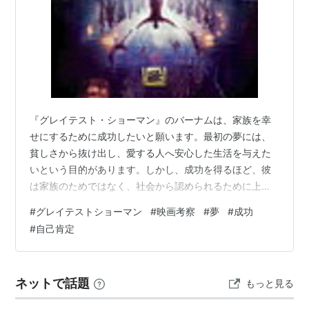
『グレイテスト・ショーマン』のバーナムは、家族を幸
せにするために成功したいと願います。最初の夢には、
貧しさから抜け出し、愛する人へ安心した生活を与えた
いという目的があります。しかし、成功を得るほど、彼
は家族のためではなく、社会から認められるために上へ
進もうとします。 夢と承認欲求の境界 夢を持つことは前
#
グレイテストショーマン
#
映画考察
#
夢
#
成功
向きですが、誰に認められたいのかによって意味が変わ
#
自己肯定
ります。バーナムは観客の拍手を得ても、上流社会から
は完全に受け入れられません。その不足を埋めるため、
さらに高い評価を求めます。 成功の基準を他人へ預ける
ネットで話題
もっと見る
と、どれだけ進んでも満足できません。新しい公演が成
功しても、次はもっと一流と認められたい。その…