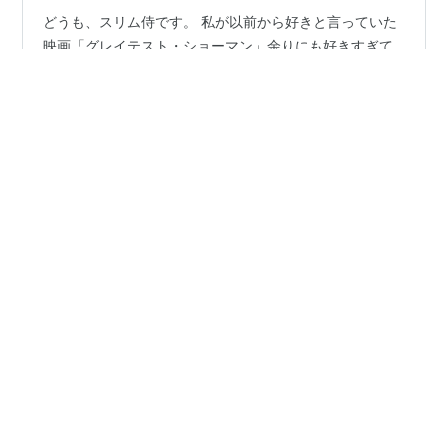
どうも、スリム侍です。 私が以前から好きと言っていた
映画「グレイテスト・ショーマン」余りにも好きすぎて
定期的に見返しているし、なんならもう感想記事を書い
たつもりでいたのですが確認してみると記事が無くて驚
きました。 なので今日は「グレイテスト・ショーマン」
（通称グレショ）の感想記事！ ただ、記事本編に移る前
#
映画
#
The Greatest Showman
に注意点が二つだけ。 １つ目：「『グレイテスト・ショ
#
グレイテストショーマン
#
グレショ
#
感想
ーマン』という『映画』の話をします」 実在の人物を題
材にした作品だという事は知っているし多少調べもしま