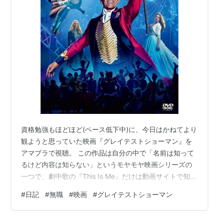
資格勉強もほどほど(ペース低下中)に、今日はかねてより
観ようと思っていた映画『グレイテストショーマン』を
アマプラで視聴。 この作品は自分の中で「名前は知って
るけど内容は知らない」というモヤモヤ映画シリーズの
一つで、劇中歌の『This Is Me』だけは動画サイトで知っ
ていた。 ・あらすじ 主人公であるP.T.バーナムは貧乏な
#
日記
#
無職
#
映画
#
グレイテストショーマン
家の出だったが、子供時代に仕事で知り合った裕福な家
の娘と身分違いの恋に落ち、やがて結婚する。 慎ましく