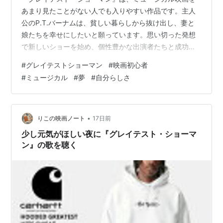
あまり見たことがない人でも入りやすい作品です。主人
公のP.T.バーナムは、貧しい暮らしから抜け出し、妻と
娘たちを幸せにしたいと願っています。思い切った発想
で新しいショーを始め、個性豊かな出演者たちと成功を
目指します。 最初に覚えたい人物 バーナム役はヒュー・
#
グレイテストショーマン
#
映画初心者
ジャックマンです。妻チャリティ役をミシェル・ウィリ
#
ミュージカル
#
夢
#
自分らしさ
アムズ、若い劇作家フィリップ役をザック・エフロンが
演じています。ゼンデイヤ演じるアンは空中ブランコの
演者で、フィリップとの関係も物語の大切な部分です。
キアラ・セトル演じるレティをはじめ、ショーへ集まる
•
りこの映画ノート
17日前
人々は、外見や個性を理由に社会から距離を…
少し元気がほしい夜に『グレイテスト・ショーマ
ン』の歌を聴く