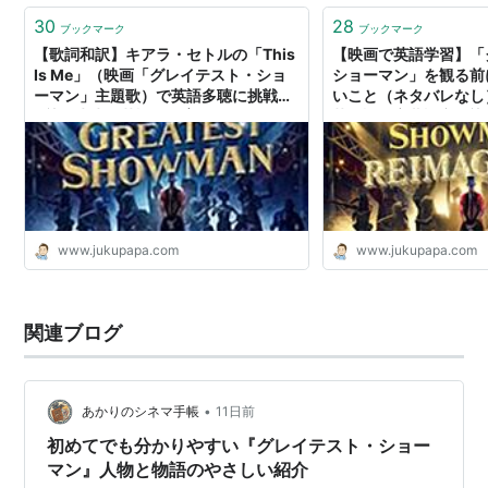
30
28
ブックマーク
ブックマーク
【歌詞和訳】キアラ・セトルの「This
【映画で英語学習】「
Is Me」（映画「グレイテスト・ショ
ショーマン」を観る前
ーマン」主題歌）で英語多聴に挑戦！
いこと（ネタバレなし
- 塾の先生が英語で子育て
英単語、字幕設定 - 
子育て
www.jukupapa.com
www.jukupapa.com
関連ブログ
•
あかりのシネマ手帳
11日前
初めてでも分かりやすい『グレイテスト・ショー
マン』人物と物語のやさしい紹介