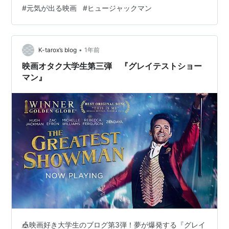
せん。妻と娘たちを幸せにしたいと願い、失敗しても新
#
元気が出る映画
#
ヒュージャックマン
しい方法を考えます。思い切った発想で、個性の違う
人々を集めたショーを始めます。 最初は誰もが自信を持
っているわけではありません。人前へ出ることをためら
い、自分の姿を隠してきた人もいます。でも、仲間と同
•
K-tarox’s blog
1年前
じ舞台に立つうちに、少しずつ顔を上げるようになり…
映画オタク大学生第三弾 『グレイテストショー
マン』
🎪映画好き大学生のブログ第3弾！夢が爆発する『グレイ