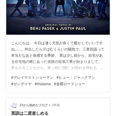
こんにちは。 今日は凄く天気が良くて暖かくていいです
ね……。外出したら汗ばむくらいの陽気で。三寒四温って
本当だなあと体感する季節。 実は少し前から、自宅があ
る住宅地の横にあった道路の拡張工事が始まりまして。
音もさることながら、家（特に2階）が揺れる揺れる。ブ
ログを書いたり、調べ事をしたりしていると揺れるので
#
グレイテストショーマン
#
ヒュー・ジャックマン
画面酔いしそうです。 さて、本日は『洋画』をテーマに
#
ゼンデイヤ
#
thisisme
#
金曜ロードショー
しようと思います。 最近は映画館も値上がりしてしまっ
て、中々手が出ない趣味になってしまいました。学生の
方は、本当に学生の内に映画をたくさん見ておいて欲し
いです。学生料金って、学生としての最大の権利だと思
•
31から始めたブログ
2年前
います（笑） なので、今はあんまり映画…
英語は二度楽しめる