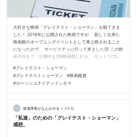
大好きな映画「グレイテスト・ショーマン」を観てきま
した！ 2018年に公開された映画ですが、 新しく出来た
映画館のオープニングイベントとして再上映されること
になったので、 サービスディに行って来ました😊 この映
画大好きで、公開中も2回映画館に行き、 サントラCDも
買い、Blu-rayも買い、いつでも観られるのですが、 やは
#
グレイテスト・ショーマン
り大きなスクリーンで観るのは良いですね～ Blu-ray買っ
#
グレイテストショーマン
#
映画鑑賞
ておきながら、特典映像ばかり観て本編はあまり観てな
#
ローソンユナイテッドシネマ
くて 細かい話は忘れていたので、新鮮な気持ちで観るこ
とができました。 改めて観るとやっぱりすごく良い！！
出てくる楽曲が大好きなので、歌を聴いているだけで感
動でした。…
•
発達障害がなんかやる
3年前
「私達」のための「グレイテスト・ショーマン」
感想。