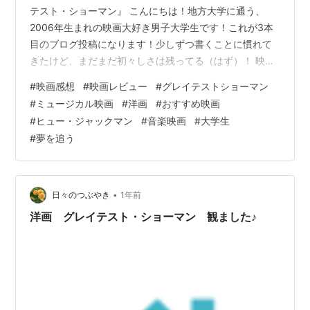
テスト・ショーマン』 こんにちは！地方大学に通う、
2006年生まれの映画大好き男子大学生です！これが3本
目のブログ投稿になります！少しずつ書くことに慣れて
きたけど、まだまだ初々しさは残ってる（はず）！ 映画
って、ひとりで観ても感動できるけど、誰かと語ること
#
映画感想
#
映画レビュー
#
グレイテストショーマン
でさらに深くなる気がしてて。このブログでは、僕が
#
ミュージカル映画
#
洋画
#
おすすめ映画
「これはぜひ観てほしい！」と思った映画を情熱全開で
#
ヒュー・ジャックマン
#
音楽映画
#
大学生
紹介しています！ 今回は、「夢を叶えたい」「自分の信
#
夢を追う
じた道を進みたい」って思ってるすべての人に贈りたい
映画、**『グレイテスト・ショーマン』**を紹介しま
す！ 🌟人生って、舞台みたいだ。 まずこ…
•
日々のつぶやき
1年前
洋画 グレイテスト・ショーマン 観ました♪