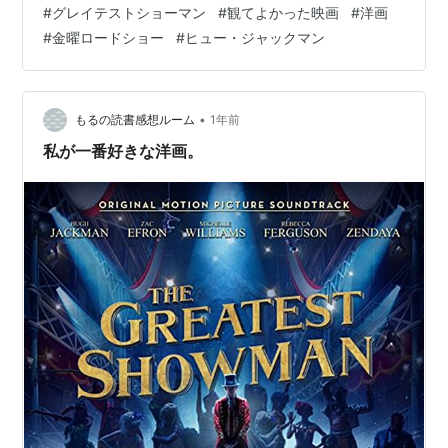
#
グレイテストショーマン
#
観てよかった映画
#
洋画
ョーをすることに。。 www.youtube.com 久しぶりの洋
#
金曜ロードショー
#
ヒュー・ジャックマン
画。 たまたま見て、 いい映画に出会いました。 最後、
奥さんが夫の浮気の疑いを払拭したのは なんだったの
か、 ちょっとうとうとしてたら 夫婦ハッピーエンドで終
わってたから、 わからなかったです。(^^; 調べたら、
•
もるの読書感想ルーム
1年前
A…
私が一番好きな洋画。