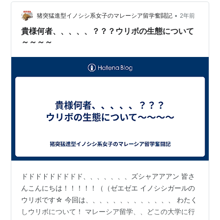
も幸せな生活を送っていたが、勤め先の倒産により新し
•
い仕事を探すことに。銀行から融資を受けて博物館を開
猪突猛進型イノシシ系女子のマレーシア留学奮闘記
2年前
くも売れ行きは不調。そこで娘たちのひょんなアドバイ
貴様何者、、、、、？？？ウリボの生態について
ス(不満？)をヒントに…
～～～～
ドドドドドドドドド、、、、、、、ズシャアアアン 皆さ
んこんにちは！！！！！（（ゼエゼエ イノシシガールの
ウリボです☆ 今回は、、、、、、、、、、、、、 わたく
しウリボについて！ マレーシア留学、、どこの大学に行