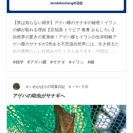
【実は知らない雑学】アゲハ蝶のサナギの秘密！イワシ
の鱗が取れる理由【豆知識 トリビア 教養 おもしろい】
自然界の驚きの変身術！アゲハ蝶とイワシの生存戦略ア
ゲハ蝶のサナギが2色ある不思議自然界には、生き残るた
めの素晴らしい仕組みがたくさんあります。今回は、ア
ゲハ蝶とイワシの驚きの防衛術をご紹介します。 アゲハ
#
雑学
#
アゲハ蝶
#
サナギ
#
イワシ
#
鱗
蝶の色変わりの秘密 サナギには緑色と茶色の2種類があ
る 緑色のサナギ：ミカンやカラタチの葉っぱについてい
る茶色のサナギ：木の板や枝についている なぜ色が変わ
•
るの? 幼虫（青虫）がサナギになる場所で色が決まる葉っ
⁂ いわひばりの写真日記 ⁂
9ヶ月前
ぱの匂いがする場所 → 緑色になる葉っぱの匂いがしない
アゲハの幼虫がサナギへ
場所 → 茶色になるこれを…