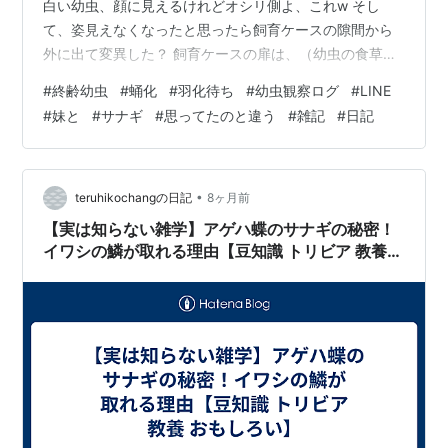
白い幼虫、顔に見えるけれどオシリ側よ、これw そし
て、姿見えなくなったと思ったら飼育ケースの隙間から
外に出て変異した？ 飼育ケースの扉は、（幼虫の食草を
入れる時に）振動でサナギに負荷がかからないように キ
#
終齢幼虫
#
蛹化
#
羽化待ち
#
幼虫観察ログ
#
LINE
ッチリは、閉めてない状態。 謎の物体がw １本の糸で ぶ
#
妹と
#
サナギ
#
思ってたのと違う
#
雑記
#
日記
ら下がっていた物体は、さっき見た ウニョウニョ蠢いて
いた白い幼虫なの？ LINEに動画は、添付できるけれどブ
ログに貼るワザは、習得できてないワタヌキ。 虫苦手な
方は、静止画でもイヤかもしれないw 寄生蜂だったり
•
teruhikochangの日記
8ヶ月前
す…
【実は知らない雑学】アゲハ蝶のサナギの秘密！
イワシの鱗が取れる理由【豆知識 トリビア 教養
おもしろい】