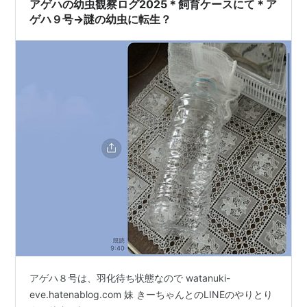
アゲハの幼虫観察ログ2025＊飼育ケースにて＊ア
ゲハ９号→謎の幼虫に転生？
アゲハ８号は、羽化待ち状態なので watanuki-
eve.hatenablog.com 妹 きーちゃんとのLINEのやりとり