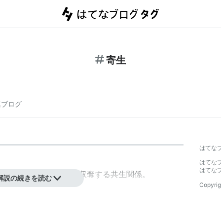
寄生
連ブログ
はてな
はてな
はてな
ら一方的に栄養などを収奪する共生関係。
解説の続きを読む
Copyrig