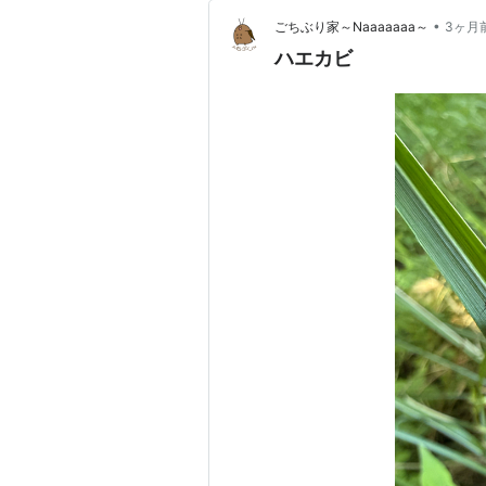
•
ごちぶり家～Naaaaaaa～
3ヶ月
ハエカビ