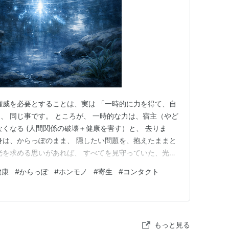
権威を必要とすることは、実は 「一時的に力を得て、自
、 同じ事です。 ところが、 一時的な力は、宿主（やど
なくなる (人間関係の破壊＋健康を害す）と、 去りま
身は、からっぽのまま、 隠したい問題を、抱えたままと
光を求める思いがあれば、 すべてを見守っていた、光の
す。 「この後どうしますか？」 という重い問いかけで
健康
#
からっぽ
#
ホンモノ
#
寄生
#
コンタクト
でいっても、本人の選択を尊重するため、 ここでどのよ
。 自分自…
もっと見る