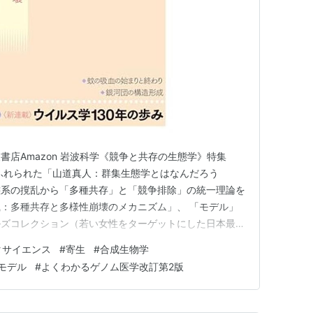
波書店Amazon 岩波科学《競争と共存の生態学》特集
ふれられた「山道真人：群集生態学とはなんだろう
態系の撹乱から「多種共存」と「競争排除」の統一理論を
：多種共存と多様性崩壊のメカニズム」、 「モデル」
ルズコレクション（若い女性をターゲットにした日本最大
に興味のある学生が勘違いして研究室に入ってきてしまう
タサイエンス
#
寄生
#
合成生物学
つけて、「数理モデル」の意味と意義を語り、マルサス
モデル
#
よくわかるゲノム医学改訂第2版
競争系へ、そして複雑性ー…