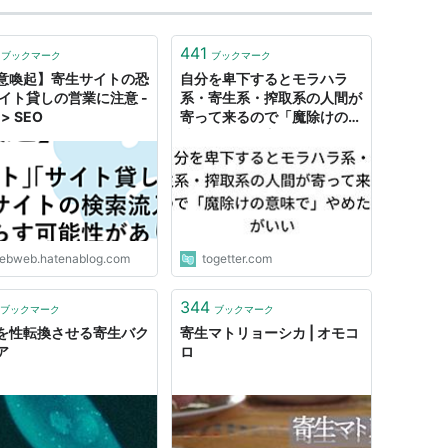
441
ブックマーク
ブックマーク
意喚起】寄生サイトの恐
自分を卑下するとモラハラ
サイト貸しの営業に注意 -
系・寄生系・搾取系の人間が
 > SEO
寄って来るので「魔除けの意
味で」やめた方がいい
ebweb.hatenablog.com
togetter.com
344
ブックマーク
ブックマーク
を性転換させる寄生バク
寄生マトリョーシカ | オモコ
ア
ロ