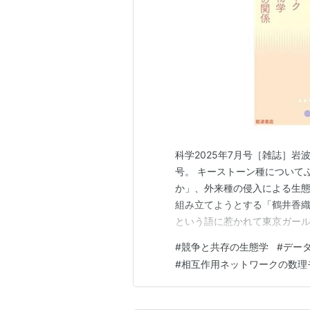
科学2025年7月号［雑誌］岩
号。 キーストーン種について
か」、外来種の侵入による生
組み立てようとする「鶴井香織
という語に惹かれて東京ガー
級のファッションイベント）
#
競争と共存の生態学
#
デー
ことがあるので という理由を
#
相互作用ネットワークの数理
方程式からロトカ・ヴォルテラ