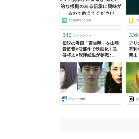
togetter.com
na
340
339
ブックマーク
伝説の漫画「寄生獣」を山崎
アリ
貴監督が2部作で映画化！染
有利
谷将太×深津絵里が参戦 : 映
間ま
画ニュース - 映画.com
コ
eiga.com
g