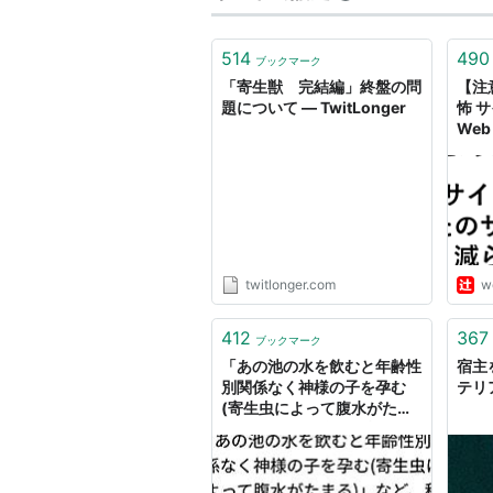
514
490
ブックマーク
「寄生獣 完結編」終盤の問
【注
題について — TwitLonger
怖 
Web
twitlonger.com
w
412
367
ブックマーク
「あの池の水を飲むと年齢性
宿主
別関係なく神様の子を孕む
テリ
(寄生虫によって腹水がたま
る)」など、科学的な根拠の
ある伝承に興味があるので教
えてください