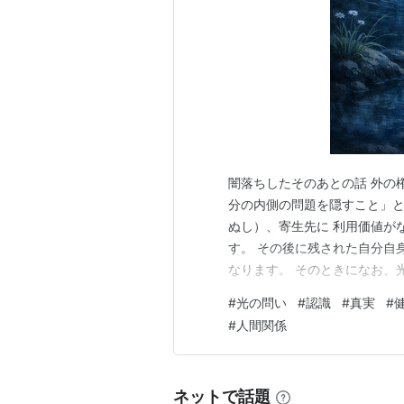
闇落ちしたそのあとの話 外の
分の内側の問題を隠すこと」と
ぬし）、寄生先に 利用価値が
す。 その後に残された自分自
なります。 そのときになお、
存在からのコンタクトがありま
#
光の問い
#
認識
#
真実
#
す。 ホンモノの光は、どこま
#
人間関係
うな回答をするかは、重要です
ネットで話題