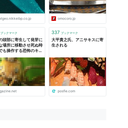
tgeo.nikkeibp.co.jp
omocoro.jp
337
ブックマーク
ブックマーク
の頭部に寄生して発芽に
大平貴之氏、アニサキスに寄
な場所に移動させ死ぬ時
生される
でも操作する恐怖のキノ
igazine.net
posfie.com