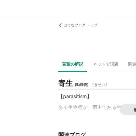
はてなブログ トップ
言葉の解説
ネットで話題
関
寄生
(
動植物
)
【
きせい
】
【parasitism】
ある生物種が、宿主である生物種か
関連ブログ