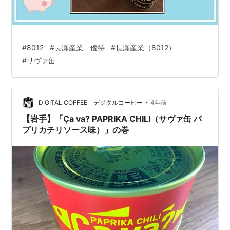
#
8012
#
長瀬産業 優待
#
長瀬産業（8012）
#
サヴァ缶
•
DIGITAL COFFEE－デジタルコーヒー
4年前
【岩手】「Ça va? PAPRIKA CHILI（サヴァ缶 パ
プリカチリソース味）」の巻