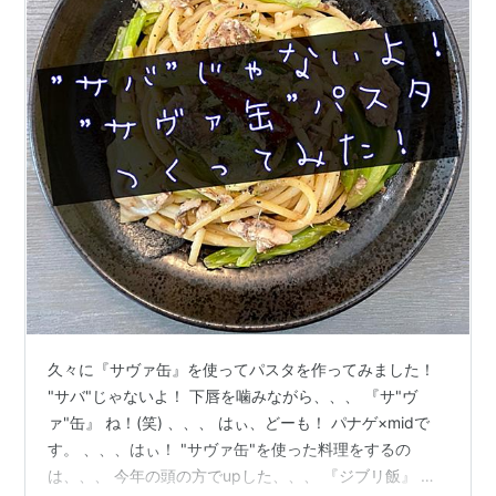
久々に『サヴァ缶』を使ってパスタを作ってみました！
"サバ"じゃないよ！ 下唇を噛みながら、、、 『サ"ヴ
ァ"缶』 ね！(笑) 、、、 はぃ、どーも！ パナゲ×midで
す。 、、、はぃ！ "サヴァ缶"を使った料理をするの
は、、、 今年の頭の方でupした、、、 『ジブリ飯』 以