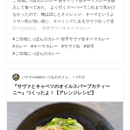
ご当地にっぽんのカレー 岩手サヴァ缶キーマカレーを購
入して食べてみた。 よく行くスーパーでこれまで見かけ
なかったので、物は試しとチャレンジ。キーマというよ
りサバ色が強い感じ。ネーミングにあるサヴァ缶って流
行りなのかな。 岩手サヴァ缶キーマカレー
#
ご当地にっぽんのカレー 岩手サヴァ缶キーマカレー
#
カレー
#
キーマカレー
#
サヴァ缶
#
岩手
#
ご当地にっぽんのカレー
•
パナゲ×midのいつものカフェ。
5年前
『サヴァとキャベツのオイルスパ〜ブカティー
ニ〜』つくったよ！【アレンジレシピ】