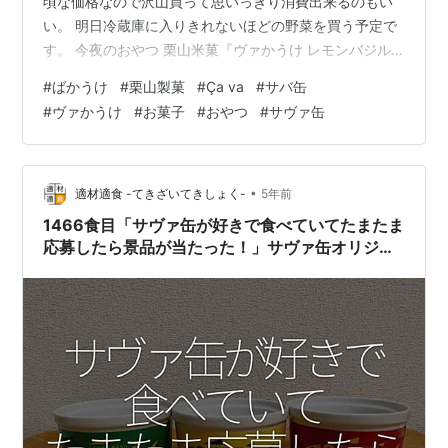
頃な価格なので沢山買って思いっきり消費出来るのもい
い。 明日冷蔵庫に入りきれないほどの野菜を買う予定で
す。 今夜のおやつ 栗山米菓『ヴァかうけ レモンバジル
風味』です。 凄く気になったお菓子を見つけたので買っ
#
ばかうけ
#
栗山製菓
#
Ça va
#
サバ缶
ちゃいました。 税込みで49円。 【Ça va?（サヴァ）?】
#
ヴァかうけ
#
お菓子
#
おやつ
#
サヴァ缶
の缶詰は一時期人気になった、国産のサバを使用した洋
風仕立てのサバの缶詰。 見た目もオシャレな所から品薄
になったことも。 【Ça va?／サヴァ】はフランス語で
【元気ですか？】と言う意味。 フランス人には意味が分
•
適材適食 -てきざいてきしょく-
5年前
からない缶詰かも…
1466食目「サヴァ缶が好きで食べていてたまたま
応募したら景品が当たった！」サヴァ缶オリジナ
ルココット