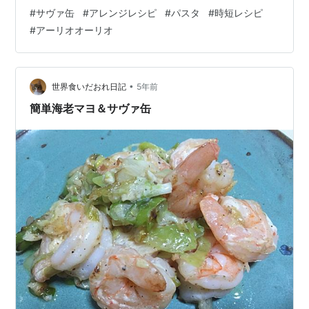
来でしょうか。 www.panage-mid.com 去年にも"サヴァ
#
サヴァ缶
#
アレンジレシピ
#
パスタ
#
時短レシピ
缶"で和風パスタ作ってますねー！ www.panage-
#
アーリオオーリオ
mid.com なんせ、 "サヴァのオリーブオイル漬け" なの
で、イタリアン系には使いやすいんです！ 一応、内容が
被らないように、今回は、、、 "ブカティーニ"を使っ
た"オイルスパ"で仕上げていきた…
•
世界食いだおれ日記
5年前
簡単海老マヨ＆サヴァ缶