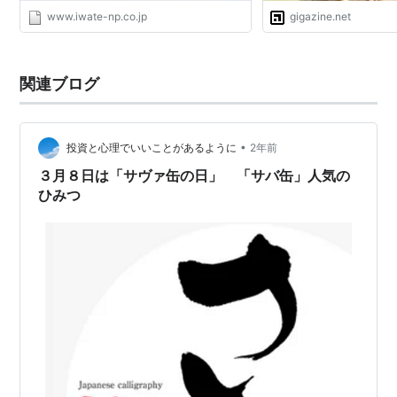
www.iwate-np.co.jp
gigazine.net
関連ブログ
•
投資と心理でいいことがあるように
2年前
３月８日は「サヴァ缶の日」 「サバ缶」人気の
ひみつ