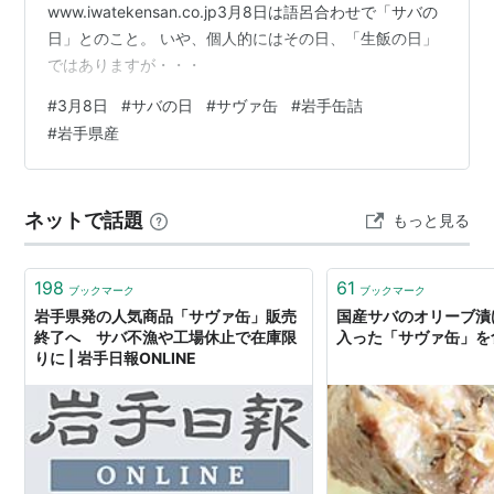
www.iwatekensan.co.jp3月8日は語呂合わせで「サバの
日」とのこと。 いや、個人的にはその日、「生飯の日」
ではありますが・・・
#
3月8日
#
サバの日
#
サヴァ缶
#
岩手缶詰
#
岩手県産
ネットで話題
もっと見る
198
61
ブックマーク
ブックマーク
岩手県発の人気商品「サヴァ缶」販売
国産サバのオリーブ漬
終了へ サバ不漁や工場休止で在庫限
入った「サヴァ缶」を
りに | 岩手日報ONLINE