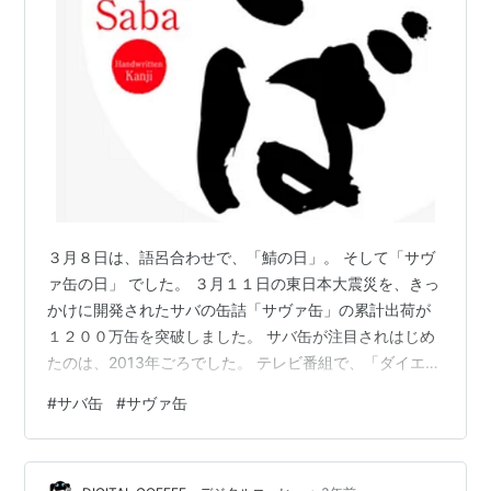
３月８日は、語呂合わせで、「鯖の日」。 そして「サヴ
ァ缶の日」 でした。 ３月１１日の東日本大震災を、きっ
かけに開発されたサバの缶詰「サヴァ缶」の累計出荷が
１２００万缶を突破しました。 サバ缶が注目されはじめ
たのは、2013年ごろでした。 テレビ番組で、「ダイエッ
トによい」と紹介されたことがきっかけでした。 サバ缶
#
サバ缶
#
サヴァ缶
に含まれる成分・EPAが、「痩せるホルモン」とも呼ばれ
る「GLP-1」を出す細胞を刺激すると話題になり、サバ缶
は爆発的に売れたのでした。 このころは、スーパーで連