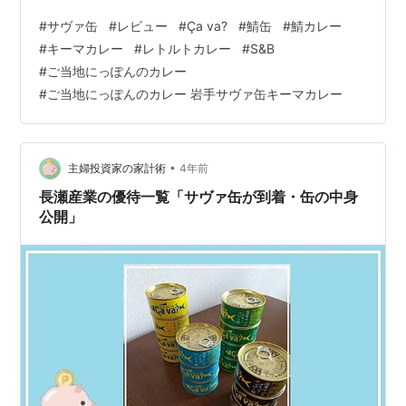
ら！ 「岩手サヴァ缶キーマカレー」 www.sbfoods.co.jp
#
サヴァ缶
#
レビュー
#
Ça va?
#
鯖缶
#
鯖カレー
こちらはS&B（エスビー食品）さんの商品です。 パッケ
#
キーマカレー
#
レトルトカレー
#
S&B
ージにも書かれている通り「ご当地にっぽんのカレー」
#
ご当地にっぽんのカレー
シリーズの一つで、これは岩手県にフォーカスを当てた
#
ご当地にっぽんのカレー 岩手サヴァ缶キーマカレー
商品ですね。 そしてサヴァ缶は鯖缶なので、つまりは鯖
を使ったカレーこと「鯖カレー」とい…
•
主婦投資家の家計術
4年前
長瀬産業の優待一覧「サヴァ缶が到着・缶の中身
公開」