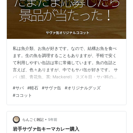
私は魚介類、お魚が好きです。なので、結構お魚を食べ
ます。生の魚を調理することもありますが、手軽で安く
て利用しやすい缶詰は常に常備しています。魚の缶詰と
言えば、色々ありますが、中でもサバ缶が好きです。 サ
バ（鯖、青花魚、英: Mackerel） スズキ目・サバ科のサ
バ属 Scomber・グルクマ属 Rastrelliger・ニジョウサバ
#
サバ
#
軽石
#
サヴァ缶
#
オリジナルグッズ
属 Grammatorcynus などに分類される魚の総称。世界各
#
ココット
地で食される。日本近海ではマサバ（真鯖）、ゴマサ
バ、グルクマ、ニジョウサバ（二条鯖）の計4種が見られ
る。 サバ - Wikipedia 宮城の金華サバに出会ってから、
結構サバ熱が上がっています。 も…
•
らんごく雑記
5年前
岩手サヴァ缶キーマカレー購入