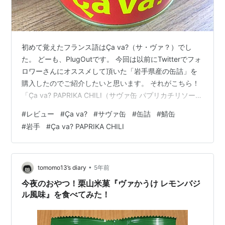
初めて覚えたフランス語はÇa va?（サ・ヴァ？）でし
た。 どーも、PlugOutです。 今回は以前にTwitterでフォ
ロワーさんにオススメして頂いた「岩手県産の缶詰」を
購入したのでご紹介したいと思います。 それがこちら！
「Ça va? PAPRIKA CHILI（サヴァ缶 パプリカチリソース
味）」 www.iwatekensan.co.jp まず「Ça va?（サヴ
#
レビュー
#
Ça va?
#
サヴァ缶
#
缶詰
#
鯖缶
ァ？）」とは、フランス語で「お元気ですか？」の意味
#
岩手
#
Ça va? PAPRIKA CHILI
です。 音的にこの「Ça va?（サヴァ？）」と「鯖」をか
けているようで、公式サイトにも詳しい説明がありまし
た。 「Ça va?（サヴァ）?」はフランス語『元気です
か？』という…
•
tomomo13’s diary
5年前
今夜のおやつ！栗山米菓『ヴァかうけ レモンバジ
ル風味』を食べてみた！