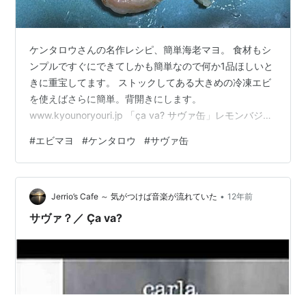
ケンタロウさんの名作レシピ、簡単海老マヨ。 食材もシ
ンプルですぐにできてしかも簡単なので何か1品ほしいと
きに重宝してます。 ストックしてある大きめの冷凍エビ
を使えばさらに簡単。背開きにします。
www.kyounoryouri.jp 「ça va? サヴァ缶」レモンバジル
味をいただいたのでこれも一緒に。 国産サバを使用した
#
エビマヨ
#
ケンタロウ
#
サヴァ缶
オリジナルの洋風缶詰だそうです。 そのまま食べても超
美味しい。 エビマヨは中華だけどワインも合います。 ↓
ホームページをみると色々アレンジもできるみたいで
•
す。 www.iwatekensan.co.jp 確かに、汁ごと使えばパス
Jerrio’s Cafe ～ 気がつけば音楽が流れていた
12年前
タにもばっちり合いそうです。 次機会があれば・…
サヴァ？／ Ça va?