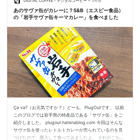
•
日、売り切れになるほどの状況が続きました。 また、サ
DIGITAL COFFEE－デジタルコーヒー
3年前
バの缶詰「サヴァ缶」は、スタイリッシュなパッケージ
あのサヴァ缶がカレーに？S&B（エスビー食品）
デザインだけではなく…
の「岩手サヴァ缶キーマカレー」を食べました
Ça va?（お元気ですか？）どーも、PlugOutです。 以前
このブログでは岩手県の特産品である「サヴァ缶」をご
紹介しました。 plugout.hatenablog.com 今回はそんな
サヴァ缶を使ったレトルトカレーが売られているのを見
つけたので、購入して食べてみましたよ。 それがこち