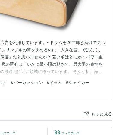
ト広告を利用しています。- ドラムを20年叩き続けて気づ
アンサンブルの質を決めるのは「大きな音」ではなく、
像度」だと思いませんか？ 若い頃はとにかくパワー重
、私の関心は「いかに最小限の動きで、最大限の表情を
Tの最適化に近い領域に移っています。 そんな折、海外
け、気になってるアイテムがあります。 ドイツのパー
ルク
#
パーカッション
#
ドラム
#
シェイカー
gwerk（シュラグヴェルク）の「ロング・ショート・シェ
…
もっと見る
33
ブックマーク
ブックマーク