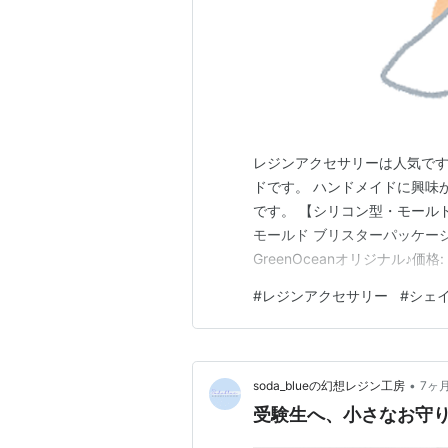
レジンアクセサリーは人気です
ドです。 ハンドメイドに興味
です。 【シリコン型・モール
モールド ブリスターパッケージ
GreenOceanオリジナル♪価格: 1
parts:10004592:det
#
レジンアクセサリー
#
シェ
中でもシェイカー人気は、 今
•
soda_blueの幻想レジン工房
7ヶ
受験生へ、小さなお守