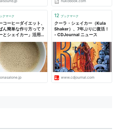
alsound.jp
nukobook.com
てしまうの。 あらすじ二十一世
紀晩年。 人類がテレポート能力
に目覚め、これを移動手段とする
12
ックマーク
ブックマーク
「テレポータリゼーション」社会
ーコーヒーダイエット、
クーラ・シェイカー（Kula
が...
ばん簡単な作り方って？
Shaker）、7年ぶりに復活！
ーとシェイカー」活用
- CDJournal ニュース
OTONA SALONE
tonasalone.jp
www.cdjournal.com