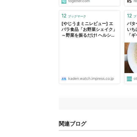
togetter.com
re
12
12
ブックマーク
ブ
[やじうまミニレビュー] エ
バタ
バラ食品「お野菜シェイク」
いち
～野菜を振るだけ! ヘルシー
「ギ
なおやつが作れるシェイカー
も！｜
kaden.watch.impress.co.jp
o
関連ブログ