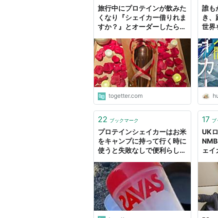
旅行中にプロテインが飲みた
誰も
くなり『シェイカー借りれま
き、
すか？』とオーダーしたらリ
世界
ッツ･カールトンホテルがは
エネ
るか斜め上の対応をしてくれ
ぶり
た
──
- 基
togetter.com
hu
22
17
ブックマーク
ブ
プロテインシェイカーはお米
UK
をキャンプに持って行く時に
NM
使うと失敗なしで便利らしい
ェイ
「乾物もどしたりも」
いの