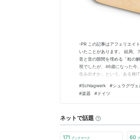
-PR この記事はアフェリエイ
いたことがあります。 結局、
音と音の隙間を埋める「粒の解
視でしたが、46歳になった今
生み出すか」という、ある種I
出張の移動中にふと画面で見つ
#
Schlagwerk
#
シュラグヴェ
カッションブランド、Schla
#
楽器
#
ドイツ
イカー SR-SK25」。 物理的な
ネットで話題
171
60
ブックマーク