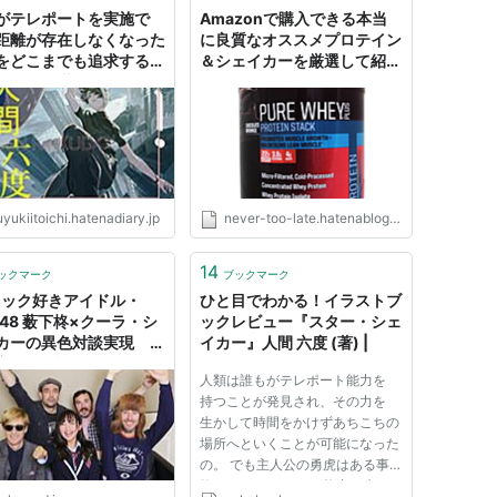
がテレポートを実施で
Amazonで購入できる本当
距離が存在しなくなった
に良質なオススメプロテイン
をどこまでも追求する、
＆シェイカーを厳選して紹介
ルギーに満ち溢れた四年
- Freiheit
のSFコンテスト受賞作
『スター・シェイカー』
本読書
yukiitoichi.hatenadiary.jp
never-too-late.hatenablog.jp
14
ックマーク
ブックマーク
ロック好きアイドル・
ひと目でわかる！イラストブ
B48 薮下柊×クーラ・シ
ックレビュー『スター・シェ
カーの異色対談実現 互
イカー』人間 六度 (著) |
音楽観を語り合う
人類は誰もがテレポート能力を
持つことが発見され、その力を
生かして時間をかけずあちこちの
場所へといくことが可能になった
の。 でも主人公の勇虎はある事
故を きっかけにその能力を失っ