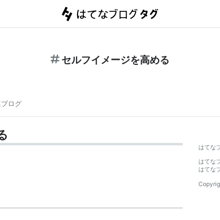
セルフイメージを高める
連ブログ
る
はてな
はてな
はてな
Copyrig