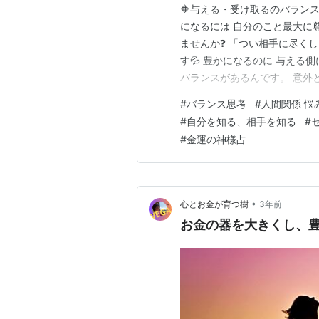
🔶与える・受け取るのバランス
になるには 自分のこと最大に
ませんか❓ 「つい相手に尽く
す💦 豊かになるのに 与える
バランスがあるんです。 意外
うとき 承認欲求 自己価値がま
#
バランス思考
#
人間関係 悩
間 パートナー などの関係で
#
自分を知る、相手を知る
#
こんな経験はありませんか❓…
#
金運の神様占
•
心とお金が育つ樹
3年前
お金の器を大きくし、