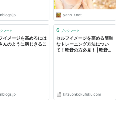
ゃ推しスピ系YouTube≫ -
YANO-T’ｓ blog
nblogs.jp
yano-t.net
6
クマーク
ブックマーク
フイメージを高めるには
セルフイメージを高める簡単
さんのように演じきるこ
なトレーニング方法につい
て！吃音の方必見！ | 吃音な
んかに振り回されるな！
nblogs.jp
kitsuonkokufuku.com