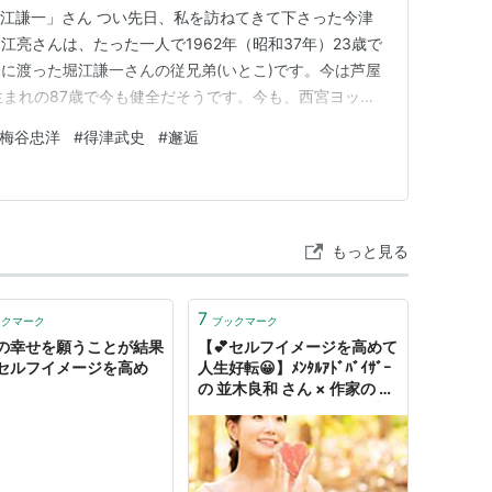
堀江謙一」さん つい先日、私を訪ねてきて下さった今津
亮さんは、たった一人で1962年（昭和37年）23歳で
に渡った堀江謙一さんの従兄弟(いとこ)です。今は芦屋
生まれの87歳で今も健全だそうです。今も、西宮ヨット
彼が太平洋横断に用いたヨット（マーメイド号：全長わず
梅谷忠洋
#
得津武史
#
邂逅
の冒険でした。そのヨットが当時のままの姿で展示して
ひとりぼっち」…
もっと見る
7
ックマーク
ブックマーク
の幸せを願うことが結果
【💕セルフイメージを高めて
セルフイメージを高め
人生好転😀】ﾒﾝﾀﾙｱﾄﾞﾊﾞｲｻﾞｰ
の 並木良和 さん × 作家の 本
田健 さんが『どんどん人生
が好転する！セルフイメージ
を劇的に変える４つの習慣』
をYouTubeで対談⁉️≪めち