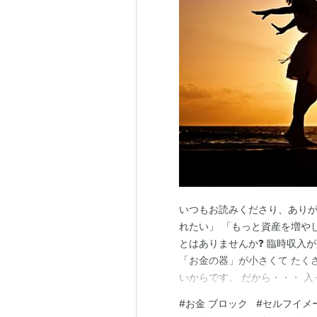
いつもお読みくださり、ありが
れたい」 「もっと資産を増やし
とはありませんか❓ 臨時収入が
「お金の器」が小さくて たく
いからです。 だから・・・ 
に 「お金の器」を広げる必要
#
お金 ブロック
#
セルフイメ
❓ というと・・・ それは、 