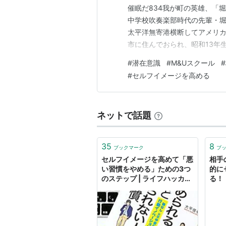
催眠だ834我が町の英雄、「
中学校吹奏楽部時代の先輩・堀江
太平洋無寄港横断してアメリカ
市に住んでおられ、昭和13年
ハーバーに行くと、その中に
#
潜在意識
#
M&Uスクール
#
か６㍍余り）で、94日かけて
#
セルフイメージを高める
あります。 そして、「太平洋
ネットで話題
35
8
ブックマーク
ブ
セルフイメージを高めて「悪
相手
い習慣をやめる」ための3つ
的に
のステップ | ライフハッカ
る！
ー・ジャパン