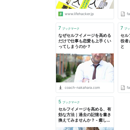
www.lifehacker.jp
fa
7
7
ブックマーク
ブッ
なぜセルフイメージを高める
セル
だけで仕事も恋愛も上手くい
役者
ってしまうのか？
と
coach-nakahara.com
fa
5
ブックマーク
セルフイメージを高める、有
効な方法｜過去の記憶を書き
換えてみませんか？ - 癒し・
健康情報のトリニティ | 女性