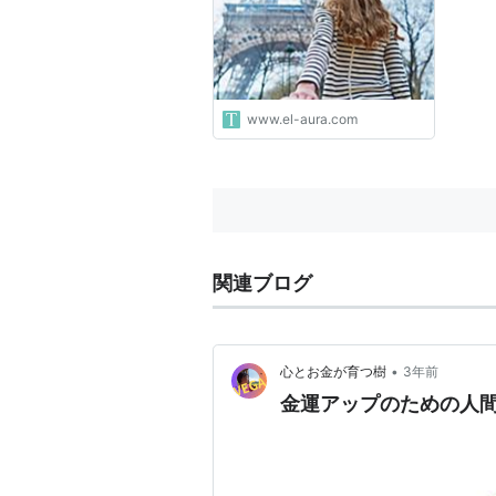
に向けた癒し・健康情報を配
信
www.el-aura.com
関連ブログ
•
心とお金が育つ樹
3年前
金運アップのための人