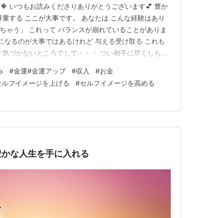
🔶 いつもお読みくださりありがとうございます💕 豊か
尊重する ここが大事です。 あなたは こんな経験はあり
しちゃう」 これって バランスが崩れていることがありま
側になるのが大事ではあるけれど 与える受け取る これも
と気づかないところでして・・・ つい相手に尽くしちゃ
だ低め という場合があったりします。 お客さん 仕事仲
み
#
金運#金運アップ
#
収入
#
お金
 相手にしてもらってる以上に 自分の方が尽くしてしまう
セルフイメージを上げる
#
セルフイメージを高める
豊かな人生を手に入れる