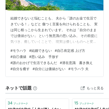
結婚できないと悩むことも、 夫から「誰のお金で生活で
きている！」などと 傷つく言葉を向けられることも、 実
は同じ根っこから生まれています。 それは「自分のまま
では価値がない」 という無意識の思い込み。 その前提に
気づき、癒していくことで、 現実は優しいものへと変わ
っていきます。 今日はその癒しのヒントのお話です^。
#
モラハラ
#
結婚できない
#
自己肯定感 上げ方
長くなりましたが、 ぜひ最後まで読んでみてくださいね^
#
自己価値
#
思い込み 手放す
^ ・ 私は普段、オンラインで 個人セッションをさせてい
#
誰のおかげで生活できるんだ
#
潜在意識 書き換え
ただいていて、 様々なご相談をお聞きします。 そんな中
#
自分を癒す
#
自分には価値がない
#
モラハラ 夫
で、例えば、 専業主婦やパートでお仕事をされている方
から、 ご主人のお給料がメインで生活をしているため、
ご主人がい…
ネットで話題
もっと見る
34
15
ブックマーク
ブックマーク