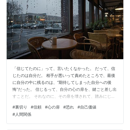
「信じてたのに」って、言いたくなかった。 だって、信
じたのは自分だ。 相手が悪いって責めたところで、最後
に自分の中に残るのは、“期待してしまった自分への後
悔”だった。 信じるって、自分の心の扉を、鍵ごと差し出
すことだ。 それなのに、その扉を壊されて、踏みにじら
れて、何もなかったような顔で背を向けられることがあ
#
裏切り
#
信頼
#
心の扉
#
恐れ
#
自己価値
る。 「人を信じなきゃよかった」 そんな言葉が頭をよぎ
#
人間関係
ったのは、あのときが初めてだった。 一度、深く裏切ら
れると、 次からは自分を守るために、 人との間に“透明