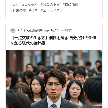
とった。好きではないこと、しんどいこと、マトモなこ
#
日記
#
エッセイ
#
お金の不安
#
自己価値
とならお金になると思って。自分の好きなことをしてお
#
将来の夢
#
仕事
#
エッセイスト
金になるはずがない。自分にはその価値は生み出せな
い。そう思っているからお金が脅威になっている。お金
ってツールでしかないのに。お金という存在を自分より
上に掲げてしまっていた。小さい頃、世にどんな職業が
•
ﾋﾞｼﾞﾈｽ•経済情報Blogger by ﾌｳｶﾞ
1年前
あるかもよく知らないうちにいろんな大人に「大きくな
【一点突破の生き方】個性を磨き 自分だけの価値
っ…
を創る現代の羅針盤