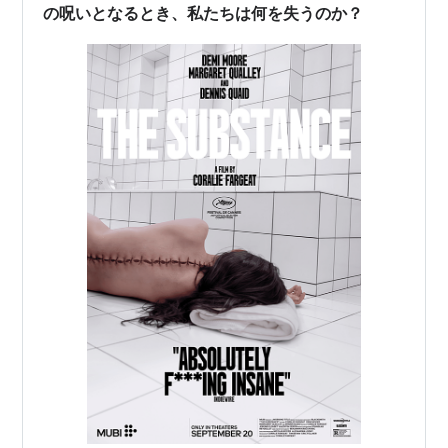
一点集中が社会に新たな価値を創造する：個…
の呪いとなるとき、私たちは何を失うのか？