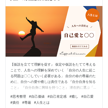
ンロードとか名…
【仮説を立てて理解を促す』 仮定や仮説をたてて考える
ことで、人生への理解を深めていく 「自分の人生に起こ
る問題は〇〇していく必要がある」 自分の命の尊厳のた
めに、自分への愛や癒しは責任である 『自分自身を知る
こと』 『自分自身に興味を持つこと』 潜在的に選ぶ「好
き」を現実にしていく 責任や義務という言葉 日常的に仮
#
思考整理
#
自己価値
#
自己肯定感
#
癒し
#
自己愛
説を立てて、物事を考えることってどのくらいあります
#
責任
#
尊厳
#
人生とは
か？ 例えば 仕事で言えば、仮説を立てて進めていくこと