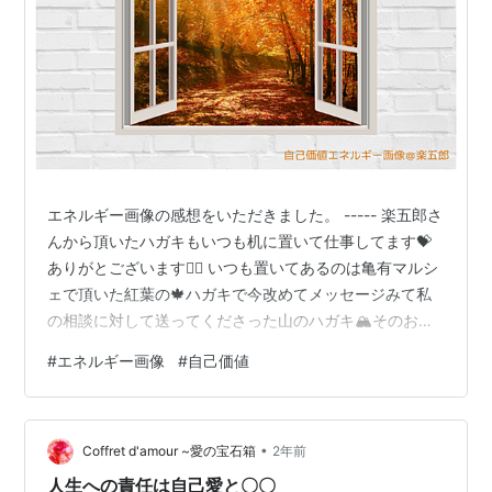
エネルギー画像の感想をいただきました。 ----- 楽五郎さ
んから頂いたハガキもいつも机に置いて仕事してます💝
ありがとございます🙇‍♀️ いつも置いてあるのは亀有マルシ
ェで頂いた紅葉の🍁ハガキで今改めてメッセージみて私
の相談に対して送ってくださった山のハガキ🏔️そのお陰
で今がある気がしています🙏ありがとうございます😭 ---
#
エネルギー画像
#
自己価値
-- こちらこそ，いつもお使いいただいてありがとうござ
います。 この方は，年末の亀有マルシェにお邪魔したと
きに，プリントアウトしたものをお渡ししました。 デジ
•
タル画像でもいいんですが，モノがあるっていいなーと
Coffret d'amour ~愛の宝石箱
2年前
思ったりもします。 アップしている画像は，普通にダウ
人生への責任は自己愛と〇〇