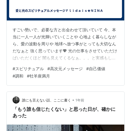
すごい勢いで、必要な方と出会わせて頂いていて 今、本
当に一人一人が光輝いていくことや 心地よく暮らしなが
ら、愛の波動を周りや 地球へ放つ事がとっても大切なん
だなぁと 強く思っています💖 光の仕事をさせていただけ
ばいただくほど 闇も見えてくるなぁ。。。と実感もして
います😅 これは、けっこう細かくあります。 子供が学校
#
スピリチュアル
#
高次元メッセージ
#
自己価値
に行きたがらない とか パート先のある特定の人になんだ
#
調和
#
牡羊座満月
か嫌われている とか🤣 闇と光は一体だから両方あるも
の、と わかりながら過ごすことで、 受け入れやすくなり
ますよねw さて、先日は牡羊座満月でしたね🌕✨ こちら
のブログを見てくださる方への メッセージを受け取りま
•
誰にも言えない話、ここに書く
1年前
したので、 シェア…
「もう誰も信じたくない」と思った日が、確かに
あった