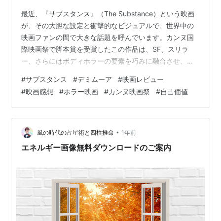
最近、『サブスタンス』（The Substance）という映画
が、その大胆な設定と衝撃的なビジュアルで、世界中の
映画ファンの間で大きな話題を呼んでいます。カンヌ国
際映画祭で脚本賞を受賞したこの作品は、SF、スリラ
ー、さらにはボディホラーの要素を巧みに融合させ、観
客の感覚的な限界に挑戦するだけでなく、現代社会が持
#
サブスタンス
#
デミムーア
#
映画レビュー
つ若さ、美しさ、そして女性の価値に対する病的なまで
#
映画感想
#
ホラー映画
#
カンヌ映画祭
#
自己価値
のこだわりを鋭くえぐり出しています。 伝統的な意味で
の大作映画ではないかもしれませんが、その深いテーマ
と強烈な表現力は、間違いなく今年見逃せない優れた作
品と言えるでしょう。この記事では、この作品を深く掘
•
風の時代の占星術と四柱推命
1年前
り下げ、華やかな見た目の下に隠された…
エネルギー画像無料ダウンロードのご案内