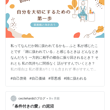
私ってなんだか雑に扱われてるかも… ふと 私が感じたこ
とです 「雑に扱われている」と感じるときは どんなとき
なんだろう 一方的に相手の都合に振り回されるとき？ そ
れとも 私の気持ちに関係なく 話がすすんでいくとき？
私の場合は 私の要素が1ミリも含まれず 事がすすんでい
くと 私って雑に扱われているなぁと 感じようです そう
#
自己啓発
#
自己価値
#
罪悪感
#
雑に扱われる
は言っても 結局 その状況を受け入れてしまうのです な
んだかんだと 相手の言うとおりにしているのです 人に相
談したら きっと 「やめたら」と言われるでしょう その
•
ような関係性を なぜ 続けているのでしょう 私の中に
cecilehardiのブログ
9ヶ月前
「何かメリットとなることがある」 そんな損得勘定に 縛
「条件付きの愛」の泥沼