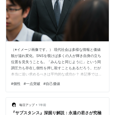
（※イメージ画像です。） 現代社会は多様な情報と価値
観が溢れ変化。SNSを覗けば多くの人が輝き自身の立ち
位置を見失うことも。「みんなと同じように」という同
調圧力も存在し個性を押し殺すこともあるだろう。だが
本当に追い求めるべきは平均的な成功か？ 本記事では
「一点突破の生き方」から現代社会における独自の生き
#
個性
#
一点突破
#
自己価値
方を深く掘り下げる。他人との横並びの競争から抜け出
し自分だけが持つユニークな個性を磨き上げそれを社会
の中で唯一無二の価値として確立していく道筋を探る。
•
平均という名の檻からの脱却：一点集中が拓く新たな可
毎日アップ
1年前
能性 個性の核を見つけ 磨き上げる：一点突破の羅針盤
『サブスタンス』深掘り解説：永遠の若さが究極