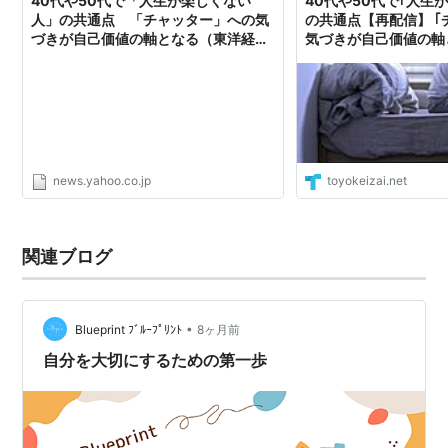
40代や50代で「人生が楽しくない
40代や50代で｢人生
人」の共通点 「チャッター」への気
の共通点【再配信】 ｢
づきが自己価値の軸となる（東洋経済
気づきが自己価値の軸
オンライン） - Yahoo!ニュース
news.yahoo.co.jp
toyokeizai.net
関連ブログ
•
Blueprint ﾌﾞﾙｰﾌﾟﾘﾝﾄ
8ヶ月前
自分を大切にするための第一歩