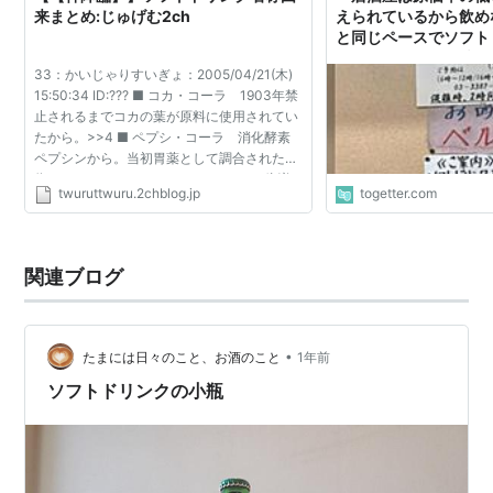
来まとめ:じゅげむ2ch
えられているから飲め
と同じペースでソフト
でくれ」という投稿に
33：かいじゃりすいぎょ：2005/04/21(木)
ジョッキウーロン茶飲
15:50:34 ID:??? ■ コカ・コーラ 1903年禁
止されるまでコカの葉が原料に使用されてい
たから。>>4 ■ ペプシ・コーラ 消化酵素
ペプシンから。当初胃薬として調合された
為。 ■ ジョルト・コーラ カフェイン倍増
twuruttwuru.2chblog.jp
togetter.com
からJOLT（刺激・衝撃）。>>11 ■ コカ・コ
ーラC2 Cはコカ・コーラ...
関連ブログ
•
たまには日々のこと、お酒のこと
1年前
ソフトドリンクの小瓶