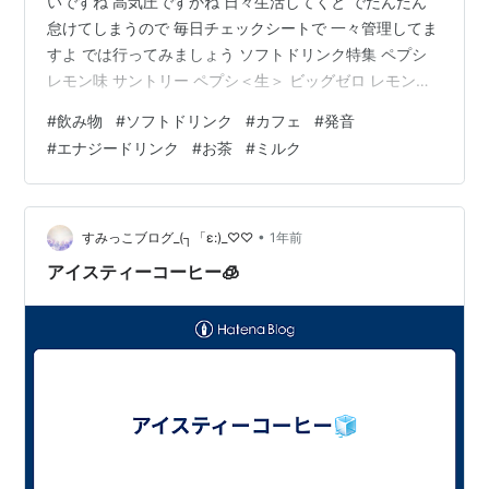
いですね 高気圧ですかね 日々生活してくと でだんだん
怠けてしまうので 毎日チェックシートで 一々管理してま
すよ では行ってみましょう ソフトドリンク特集 ペプシ
レモン味 サントリー ペプシ＜生＞ ビッグゼロ レモン
BIG ZERO LEMON 炭酸飲料 PEPSI コーラ 600ml×24本
#
飲み物
#
ソフトドリンク
#
カフェ
#
発音
Pepsi Amazon サントリー ペプシ BIG ＜生＞ゼロ コーラ
#
エナジードリンク
#
お茶
#
ミルク
600ml×24本 Pepsi Amazon ゼロシリーズですが 歯医者
さんに飲んでます毎日 言ったら 歯が解けます 辞めてく
ださい 言われました ペプシは ダノン ネスレ…
•
すみっこブログ_(┐「ε:)_♡♡
1年前
アイスティーコーヒー🧊