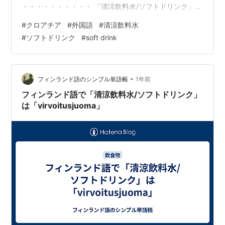
・・・・・・・・・・ 「清涼飲料水/ソフトドリンク」
⇔「bezalkoholno piće」 (ベザルコホルノ ピチェ)
#
クロアチア
#
外国語
#
清涼飲料水
⇔「soft drink」
#
ソフトドリンク
#
soft drink
・・・・・・・・・・・・・・・・・・・・・・・・・
・・・・・・・・・・ 〔例文〕 「ソフトドリンクは何本
ありますか？」 ⇔「Koliko bezalkoholnih pića imaš?」
(コリコ ベザルコホルニフ ピチャ イマシュ) ⇔「How
•
フィンランド語のシンプル単語帳
1年前
many soft drin…
フィンランド語で「清涼飲料水/ソフトドリンク」
は「virvoitusjuoma」