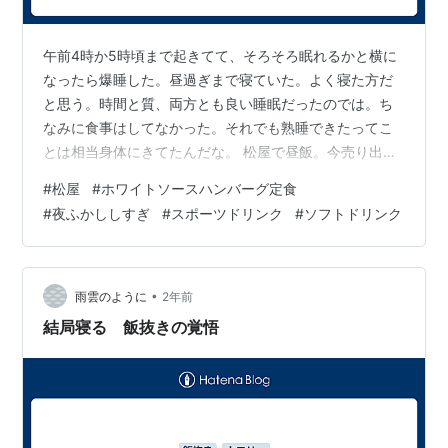
午前4時か5時頃まで起きてて、そろそろ眠れるかと横に
なったら爆睡した。昼過ぎまで寝ていた。よく寝た方だ
と思う。時間と質、両方とも良い睡眠だったのでは。ち
なみに食事はしてなかった。それでも熟睡できたってこ
とは相当身体にきてたんだな。 松屋で昼飯。今売り出し
中のリトアニアホワイトソースハンバーグ食ってみた。
#
松屋
#
ホワイトソースハンバーグ定食
うーん、あんまり特筆すべき特徴がないかも。きのこが
#
夜ふかししすぎ
#
スポーツドリンク
#
ソフトドリンク
入っているのは聞いていたので、そこは驚きはなかった
が、これはレギュラーのハンバーグに味が近いぞ。個人
的にはもういいかなと思った。過去に美味しいと思った
のはチミチュリソースハンバーグだった。あれは適度に
•
雨雲のように
2年前
辛くて美味しい。 リトアニアのハンバーグがまず…
結局寝る 飯抜きの覚悟