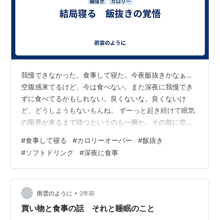
我慢できなかった。食事して寝た。今夜飯抜きかなぁ…
空腹感来てるけど、今は食べない。また深夜に我慢でき
ずに食べてるかもしれない。良くないな。良くないけ
ど、どうしようもないもんね。 ずーっと起き続けて眠気
の限界が来るまで待つというのも一興か。その前に空腹
感の限界が来そうだけども。 もう飯抜きでいいよ。朝食
#
食事して寝る
#
カロリーオーバー
#
飯抜き
べすぎたんだよ。これ以上食べるとカロリーオーバーな
#
ソフトドリンク
#
深夜に食事
んだよ。どうしようもない。そして明日の朝また食べす
ぎるんだろうか。同じ過ちは犯したくない。腹減ったま
まで眠れたらそれが一番いいんだが、できるか？寝ちゃ
えば全てリセットされるから、夜寝ちゃいたいんだな。
•
雨雲のように
2年前
今日はすぐに眠ることはないかも。一応、観たい…
買い物と食事の話 それと睡眠のこと