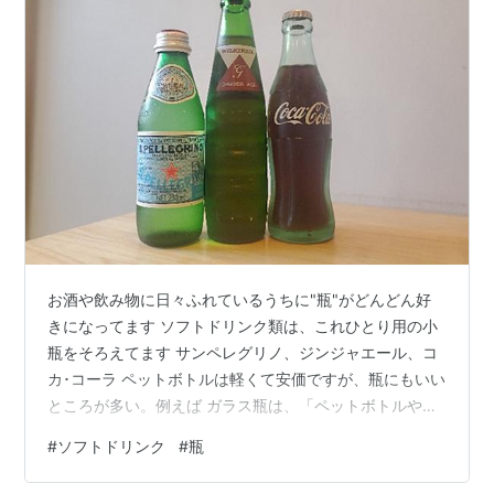
お酒や飲み物に日々ふれているうちに"瓶"がどんどん好
きになってます ソフトドリンク類は、これひとり用の小
瓶をそろえてます サンペレグリノ、ジンジャエール、コ
カ･コーラ ペットボトルは軽くて安価ですが、瓶にもいい
ところが多い。例えば ガラス瓶は、「ペットボトルや缶
など他の容器に比べて、炭酸が抜けにくい特徴がある」
#
ソフトドリンク
#
瓶
「口当たりがよい」「無味無臭であるため、飲み物本来
の味を邪魔しない」 そしてなによりきれい、かわいい、