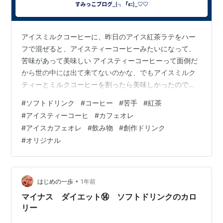
アイスミルクコーヒーに、昨日のアイス紅茶ラテをハー
フで混ぜると、アイスティーコーヒーみたいになって、
苦味があって美味しい アイスティーコーヒーって面倒だ
から世の中には出て来てないのかな、でもアイスミルク
ティーとミルクコーヒーを割ったら美味しかったのです
☕︎ コーヒーがちょっと苦手な方とか試してみて欲しい🤫
#
ソフトドリンク
#
コーヒー
#
苦手
#
紅茶
🤍 創作ドリンク
#
アイスティーコーヒ
#
カフェオレ
#
アイスカフェオレ
#
飲み物
#
創作ドリンク
#
オリジナル
•
はじめの一歩
1年前
マイナス ダイエット⑭ ソフトドリンクのカロ
リー