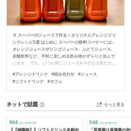
🥤 スーパーのジュースで作る！オリジナルアレンジドリ
ンクレシピ5選 はじめに スーパーの飲料コーナーには、
オレンジジュースやリンゴジュース、ぶどうジュース、
炭酸飲料など、手軽に楽しめる飲み物がずらりと並んで
います。 でも、いつも同じジュースをそのまま飲むだけ
では、だんだん飽きてきませんか？ 実は、ほんのひと工
#
アレンジドリンク
#
組み合わせ
#
ジュース
夫でジュースが「カフェ風ドリンク」や「映えスイーツ
#
ソフトドリンク
#
カフェ
ドリンク」に大変身するんです。 今回は、スーパーで買
える定番ジュースを使ってできる オリジナルアレンジド
リンク5選 をご紹介します。 簡単で美味しく、しかもお
ネットで話題
もっと見る
しゃれ。友達とのおうちパーティーや自分へのご褒美に
ぜひ試してみてください。 ① オ…
964
548
ブックマーク
ブックマーク
【【神降臨】】ソフトドリンク名称由
「居酒屋は原価率の低