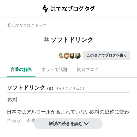
はてなブログ トップ
ソフトドリンク
このタグでブログを書く
言葉の解説
ネットで話題
関連ブログ
ソフトドリンク
(
食
)
【
そふとどりんく
】
:飲料
日本ではアルコールが含まれていない飲料の総称に使わ
れるが、本来は炭酸飲料の意。
解説の続きを読む