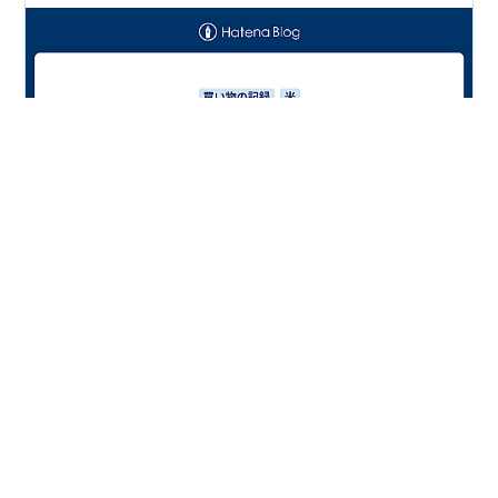
うーん、今日は書くことないかなぁ。何も起こってない
ような。 無理やりひねり出すとしたら、コメを買ったく
らいか。元々は炭酸水とか、そういうソフトドリンクを
買いに行こうと思ってた。だけど、チラシ見たらコメも
安い。じゃあまだ売ってたら買いに行こうと。店に着い
たら真っ先にコメの棚を見て、売ってたので買ってき
#
米を買う
#
松屋
#
眠れた
#
ソフトドリンク
た。それは想定外だった。最近、コメが簡単に入手でき
なくなってたから、開店と同時に売り切れるものだと思
ってた。だんだん供給が安定してきたね。 昨日の夜、晩