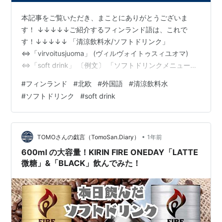
本記事をご覧いただき、まことにありがとうございま
す！ ↓↓↓↓↓ご紹介するフィンランド語は、これで
す！↓↓↓↓↓ 「清涼飲料水/ソフトドリンク」
⇔「virvoitusjuoma」 (ヴィルヴォイトゥスィユオマ)
⇔「soft drink」 〔例文〕 「ソフトドリンクメニューを
いただけますか？」 ⇔「Saisinko virvoitusjuomalistan,
#
フィンランド
#
北欧
#
外国語
#
清涼飲料水
kiitos?」 (サイシンコ ヴィルヴォイトゥスィユオマリス
#
ソフトドリンク
#
soft drink
テン キートス) ⇔「Could I have the soft drink menu,
please?」
・・・・・・・・・・・・・・・・・・・・・・・・・
・・・・・・・・…
•
TOMOさんの戯言（TomoSan.Diary）
1年前
600ml の大容量！KIRIN FIRE ONEDAY「LATTE
微糖」&「BLACK」飲んでみた！