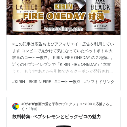
※この記事は広告およびアフィリエイト広告を利用してい
ます コンビニで見かけて気になっていたペットボトル大
容量のコーヒー飲料。 KIRIN FIRE ONEDAY の２種類...。
近くのセブンイレブンで「KIRIN FIRE ONEDAY」1本買
うと、もう1本あとから引換できるクーポンが発行される
キャンペーンをやっていました。 引換できるのは、
#
KIRIN
#
KIRIN FIRE
#
コーヒー飲料
#
ソフトドリンク
「LATTE 微糖」&「BLACK」どちらでも可能だったの
で、最初に「BLACK」を購入して、後日「LATTE 微糖」
に引換ました。 ２本揃ったところで、「LATTE 微糖」
ギザギザ仮面の愛と平和のブログフォロバ100％応援よろし
&「BLACK」どちらが好みなのか？／また飲んでもいい
•
く
1年前
と思うのはどちらか？ 「K…
飲料特集: ペプシレモンとビッグゼロの魅力