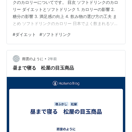
クのカロリーについてです。 目次 ソフトドリンクのカロ
リー ダイエットとソフトドリンク 1. カロリーの影響 2.
糖分の影響 3. 満足感の向上 4. 飲み物の選び方の工夫 ま
とめ ソフトドリンクのカロリー 日本でよく飲まれるソフ
トドリンク15種類を、カロリーの低い順に並べた表で
#
ダイエット
#
ソフトドリンク
す。 飲料名 容量（ml） カロリー（kcal） 緑茶 200 0 ウ
ーロン茶 200 0 紅茶（無糖） 200 0 コーヒー（ブラッ
ク） 200 0 炭酸水（無糖） 200 0 野菜ジュース 200 40
•
スポーツドリンク 200 48 レモンティー 200 56…
雨雲のように
2年前
昼まで寝る 松屋の目玉商品