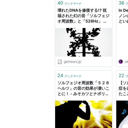
40
36
ブックマーク
壊れたDNAを修復する!? 祝
In 
福された幻の音「ソルフェジ
ノン
オ周波数」と「528Hz」 ｜
とい
ガジェット通信 GetNews
数 5
作ら
に気
宙の
43
クル
getnews.jp
o
24
22
ブックマーク
ソルフェジオ周波数「５２８
【ソ
ヘルツ」の音の効果が凄いこ
症を
とに！ - みそカツとナポリタ
たこ
ン
ッソ