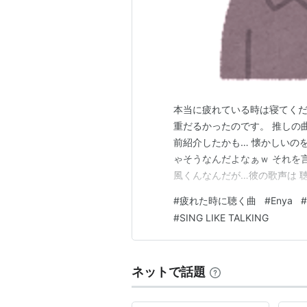
本当に疲れている時は寝てくだ
重だるかったのです。 推しの
前紹介したかも… 懐かしいのを
ゃそうなんだよなぁｗ それを
風くんなんだが…彼の歌声は 
て疲れていたので アルバム「P
#
疲れた時に聴く曲
#
Enya
#
て…ましたよ… youtu.be
#
SING LIKE TALKING
込みの曲があったな…
ネットで話題