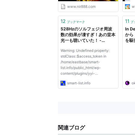
www.nir888.com
w
12
11
ブックマーク
ブ
528Hzのソルフェジオ周波
In 
数の効果が凄すぎ！あの堂本
から
光一も聴いていた！ -
を駆
Smartlist
古代
Warning: Undefined property:
フリ
stdClass::$access_token in
た正
/home/eastbase/smart-
響く
list.info/public_html/wp-
content/plugins/yyi-
rinker/yyi_rinker_main.php on
smart-list.info
o
line 2322 「528hzの音楽が体に
良いって聞いたんだけど、本当な
のかな？なんかめちゃくちゃ怪し
いんだけど…」 このような疑問に
対し、本記事では ソルフェ...
関連ブログ