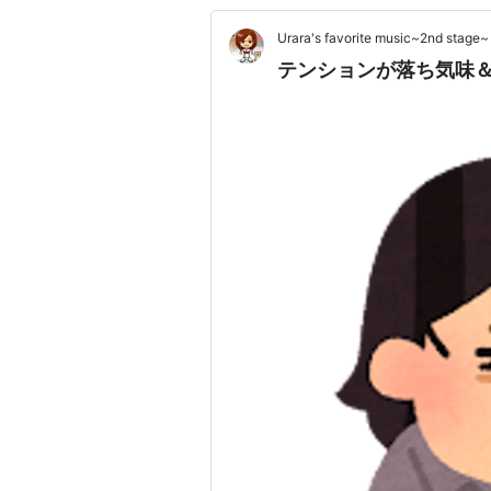
Urara's favorite music~2nd stage~
テンションが落ち気味