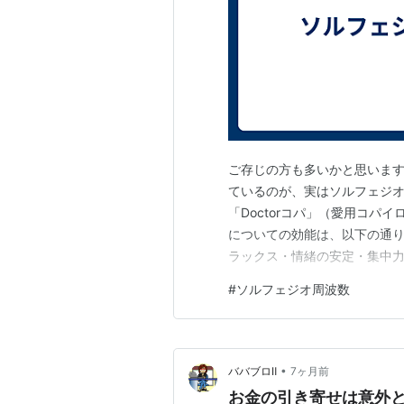
ご存じの方も多いかと思いま
ているのが、実はソルフェジオ
「Doctorコパ」（愛用コ
についての効能は、以下の通り
ラックス・情緒の安定・集中力
的根拠は限定的ですが、リラ
#
ソルフェジオ周波数
繊細な感覚を持つ方には特に
域です。 🎵 ソルフェジオ周波
•
ババブロⅡ
7ヶ月前
お金の引き寄せは意外