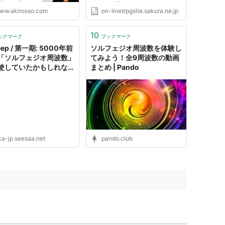
フェジオ周波数の528Hzの音を中
ww.akirosso.com
on-linetrpgsite.sakura.ne.jp
心に、 下記の合計7つの音を、毎
日、瞑想中に聴くようにしていま
す＾＾ 本文を読む前に、できれ
10
ックマーク
ブックマーク
ば応援クリックにご協力下さい
Deep / 第一期: 5000年前
ソルフェジオ周波数を体験し
m(__)m ...
「ソルフェジオ周波数」
てみよう！全9周波数の動画
使していたかもしれない
まとめ | Pando
人：イタリアのハル・サ
エニ地下墳墓で見出され
確な周波数の共鳴が鳴り
完璧な設計の部屋
ka-jp.seesaa.net
pando.club