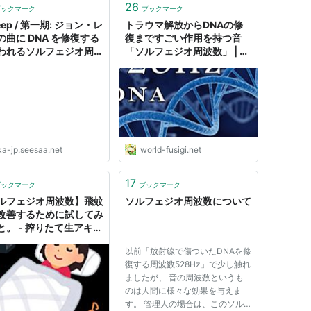
26
ブックマーク
ブックマーク
Deep / 第一期: ジョン・レ
トラウマ解放からDNAの修
の曲に DNA を修復する
復まですごい作用を持つ音
われるソルフェジオ周波
「ソルフェジオ周波数」 | 不
28Hz コード「だけ」で
思議.net - 5ch(2ch)まとめ
れていたものがあること
サイト
づいた日の少し前に「宇
周波数」と言われる
2Hz を示すクロップサー
が発見されていた
ka-jp.seesaa.net
world-fusigi.net
17
ブックマーク
ブックマーク
ルフェジオ周波数】飛蚊
ソルフェジオ周波数について
改善するために試してみ
と。 - 搾りたて生アキロ
以前「放射線で傷ついたDNAを修
復する周波数528Hz」で少し触れ
ましたが、 音の周波数というも
のは人間に様々な効果を与えま
す。 管理人の場合は、このソル