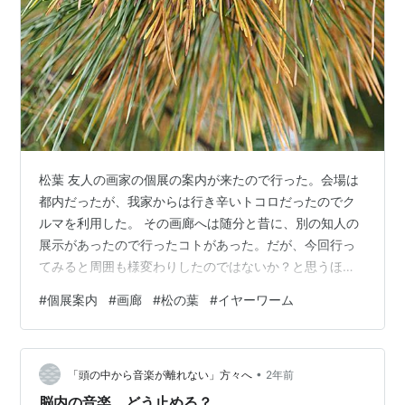
松葉 友人の画家の個展の案内が来たので行った。会場は
都内だったが、我家からは行き辛いトコロだったのでク
ルマを利用した。 その画廊へは随分と昔に、別の知人の
展示があったので行ったコトがあった。だが、今回行っ
てみると周囲も様変わりしたのではないか？と思うほ
ど、記憶と異なっていた。そもそも表通りから一歩入っ
#
個展案内
#
画廊
#
松の葉
#
イヤーワーム
た、つまり旗竿敷地という記憶はその通りなのだが、そ
の建築基準法ギリギリ幅の道がコンクリートで舗装され
ていた。 いやぁ～～～前は未舗装だったはず。それに画
•
廊もいつの間にか改築されたのだろうか？全然違う空間
「頭の中から音楽が離れない」方々へ
2年前
になっていた。 つまり、案内状に示された地図がなけれ
脳内の音楽、どう止める？