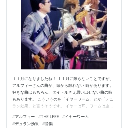
１１月になりましたね！ １１月に限らないことですが、
アルフィーさんの曲が、頭から離れない 時があります。
好きな曲はもちろん、タイトルさえ思い出せない曲の時
もあります。 こういうのを「イヤーワーム」とか「デュ
ラン効果」と言うそうです。 イヤーは耳、ワームは虫
で、「耳の中に虫がいるような不快な現象」 という説明
#
アルフィー
#
THE LFEE
#
イヤーワーム
を読んだことがありますが、アルフィーさんの曲なら
#
デュラン効果
#
音楽
「快」 ですよね。 医学的にも「楽曲が頭から離れない症