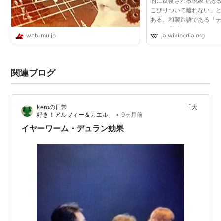
的に反復される現象である
こびりついて離れない」
ある。和製造語である「
まかな意味は一緒である。
web-mu.jp
ja.wikipedia.org
う語はドイツ語の'Ohrwu
であり[2]、シン...
関連ブログ
keroの日常 「大
•
好き！アルフィー＆カエル」
9ヶ月前
イヤーワーム・デュラン効果