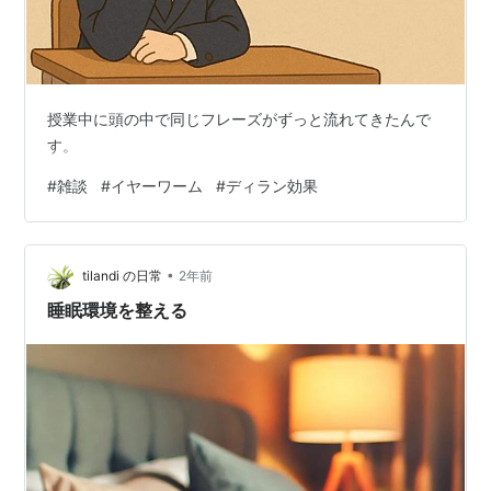
授業中に頭の中で同じフレーズがずっと流れてきたんで
す。
#
雑談
#
イヤーワーム
#
ディラン効果
•
tilandi の日常
2年前
睡眠環境を整える