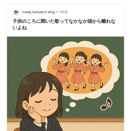
は、クーラーバッグが必須！と思う昨今だ。出先でナニ
ガシカを見つけた時に…
•
inada_haruaki’s blog
1年前
子供のころに聞いた歌ってなかなか頭から離れな
いよね