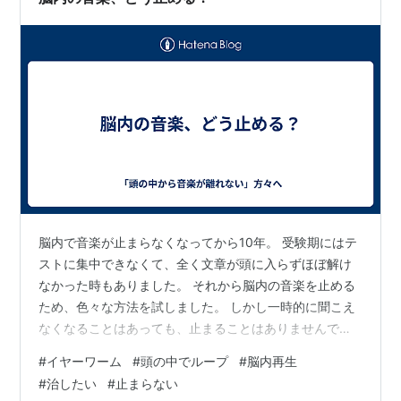
ば、おそらく素通りしてしまっただろうと言う程…
脳内で音楽が止まらなくなってから10年。 受験期にはテ
ストに集中できなくて、全く文章が頭に入らずほぼ解け
なかった時もありました。 それから脳内の音楽を止める
ため、色々な方法を試しました。 しかし一時的に聞こえ
なくなることはあっても、止まることはありませんでし
た…どれだけ調べても、完全に止めるのは無理、気にし
#
イヤーワーム
#
頭の中でループ
#
脳内再生
ないのが一番と書いてあり、絶望したのを覚えていま
#
治したい
#
止まらない
す。 「もうこの音楽と共に生きていくしかないのか…」