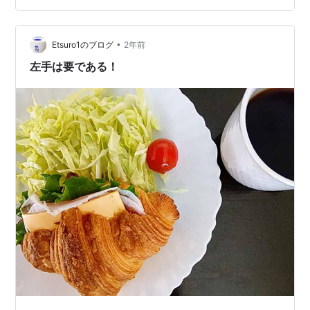
るには布団だけではなく、毛布の使い方が重要になりま
す。もっとも暖かくなる寝具の順番は、 敷布団→毛布→
•
身体→羽毛布団→毛布 かけ方、間違ってない？ 寝床が暖
Etsuro1のブログ
2年前
かくなる毛布の順番 - ウェザーニュース 実際にどうなっ
左手は要である！
ているかSwitc…