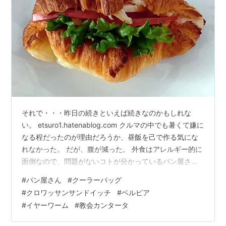
それで・・・昨日の続きといえば続きなのかもしれな
い。 etsuro1.hatenablog.com クルマの中でも暑くて嫌に
なる程だったのが理由だろうか、昼飯を己で作る気にな
れなかった。 だが、腹が減った。 外食はアレルギー的に
面倒なので、問題がないコトが分かっているパン屋さん
に立ち寄った。ここは昨年、病院通いをしたときにしば
#
パン屋さん
#
クーラーバッグ
しば購入した店だ。そしてそういうコトになるかもしれ
#
クロワッサンサンドイッチ
#
ベルビア
ないと思い、クーラーバッグ持参だったのだ。 サンドイ
#
イヤーワーム
#
教会カンタータ
ッチ類とか買って、クソ暑い車内に置いて帰宅するまで
の間に品質が劣化するのは明白なのだ。夏場のお出かけ