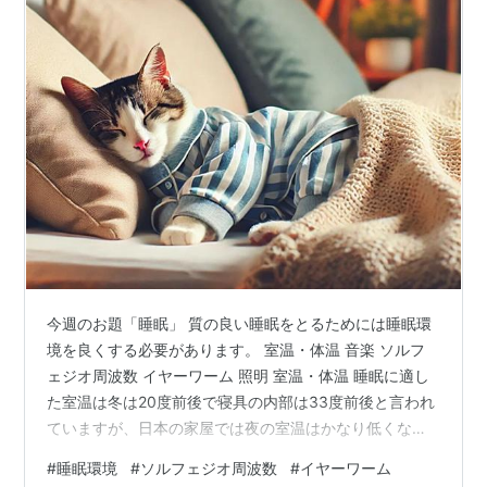
今週のお題「睡眠」 質の良い睡眠をとるためには睡眠環
境を良くする必要があります。 室温・体温 音楽 ソルフ
ェジオ周波数 イヤーワーム 照明 室温・体温 睡眠に適し
た室温は冬は20度前後で寝具の内部は33度前後と言われ
ていますが、日本の家屋では夜の室温はかなり低くなっ
てしまうかもしれません。 それでも寝具を工夫すれば内
#
睡眠環境
#
ソルフェジオ周波数
#
イヤーワーム
部の温度を保つことは出来るでしょう。 暖かい寝床にす