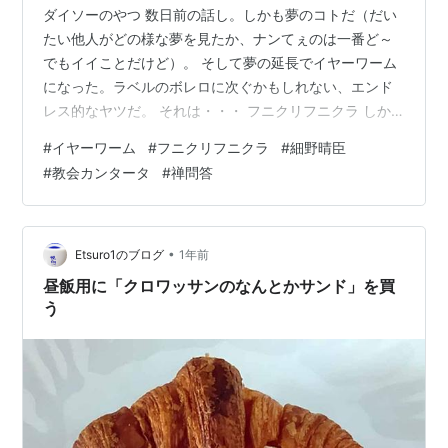
ダイソーのやつ 数日前の話し。しかも夢のコトだ（だい
たい他人がどの様な夢を見たか、ナンてぇのは一番ど～
でもイイことだけど）。 そして夢の延長でイヤーワーム
になった。ラベルのボレロに次ぐかもしれない、エンド
レス的なヤツだ。 それは・・・ フニクリフニクラ しか
も細野晴臣さんの、だ（から、よりそうなるのかも）。
#
イヤーワーム
#
フニクリフニクラ
#
細野晴臣
チト調べると、1982年のフィルハーモニーというアルバ
#
教会カンタータ
#
禅問答
ムに入っていたという。ワガハイは知人から借りたLPで
聴いた。 「悦朗！コレ、面白いから聴いてみな。」 貸し
てくれたのは高校で卓球部だったヤツだ。 10代後半から
は、アホみたいにベートーヴェンばかり聴いていたから
•
Etsuro1のブログ
1年前
なぁ。たまには違う音楽も聴…
昼飯用に「クロワッサンのなんとかサンド」を買
う