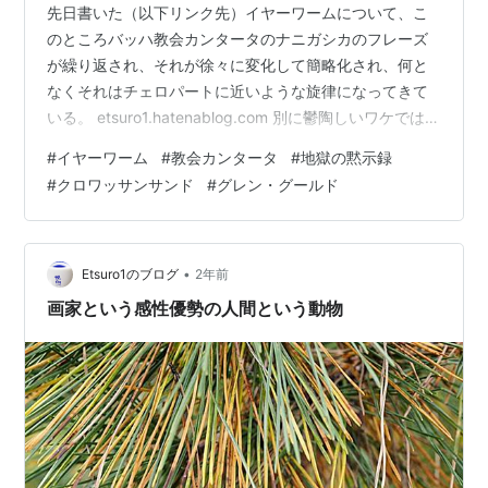
先日書いた（以下リンク先）イヤーワームについて、こ
のところバッハ教会カンタータのナニガシカのフレーズ
が繰り返され、それが徐々に変化して簡略化され、何と
なくそれはチェロパートに近いような旋律になってきて
いる。 etsuro1.hatenablog.com 別に鬱陶しいワケではな
いからいいが、こういう脳内にこびりつくような経験
#
イヤーワーム
#
教会カンタータ
#
地獄の黙示録
は、あまり映像ではないように思う。子供の頃・・・と
#
クロワッサンサンド
#
グレン・グールド
いっても小学校就学前までだと思うのだが、独特の幾何
学的？としか言いようのない説明不可能なイメージが時
折繰り返されるコトがあった。それは小児喘息発作の時
とか、発熱時という事態に数回起こったコトだったと思
•
Etsuro1のブログ
2年前
うが、それが暫くは平常時に…
画家という感性優勢の人間という動物