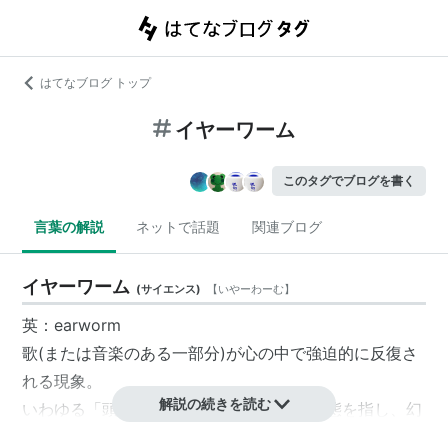
はてなブログ トップ
イヤーワーム
このタグでブログを書く
言葉の解説
ネットで話題
関連ブログ
イヤーワーム
(
サイエンス
)
【
いやーわーむ
】
英：earworm
歌(または音楽のある一部分)が心の中で強迫的に反復さ
れる現象。
解説の続きを読む
いわゆる「頭にこびりついて離れない」状態を指し、幻
聴の類いとは異なる。