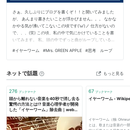
さぁ、久しぶりにブログを書くぞ！！と開いてみました
が、 あんまり書きたいことが浮かびません。。。 なかな
かやる気が沸いてこないこの頃です('ω')ノ 仕方がないの
で、、、(笑) この頃、私の中で気にかけていることを書
いてみます。 私、頭の中でずっと曲がループしているこ
とが多いです。 ボリュームも、その時々でいろいろ。 自
#
イヤーワーム
#
Mrs. GREEN APPLE
#
思考 ループ
分でも気づかないくらいで、「あ、流れてたわ……」と、
後から気づく感じ。 こうして文章を書いている今も、意
識の奥のほうでうっすら流れている気がします。 でも、
ネットで話題
もっと見る
ふと考えてみると。 何かイメージでぐるぐる考えている
時（怒っていたり、未来を心配していたり……）そういう
時は、あまり曲は流…
276
67
ブックマーク
ブックマーク
頭から離れない音楽を40秒で消し去る
イヤーワーム - Wikipe
驚愕の方法とは!? 音楽心理学者が開発
した「イヤーワーム」除去曲｜webム
ー 世界の謎と不思議のニュース＆考察
イヤーワーム（独: Ohrwur
コラム
とは、歌または音楽の一