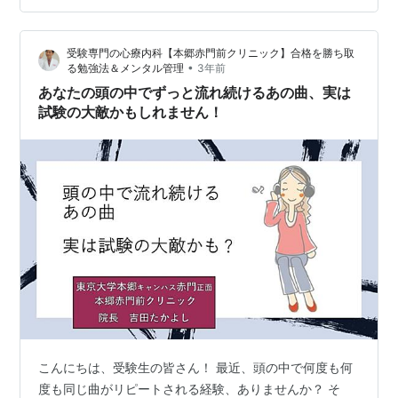
と諦めていました。 「明日にでもすぐに聞こえなくなる
薬でもないかな〜」と思いながら7年すぎた頃、ついに光
受験専門の心療内科【本郷赤門前クリニック】合格を勝ち取
が見えました。 その方法は… 精神科に行く でした。 そ
•
る勉強法＆メンタル管理
3年前
うです、精神科です。 無縁の世界…
あなたの頭の中でずっと流れ続けるあの曲、実は
試験の大敵かもしれません！
こんにちは、受験生の皆さん！ 最近、頭の中で何度も何
度も同じ曲がリピートされる経験、ありませんか？ そ