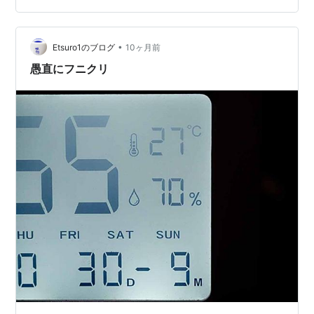
候群」「無意識的音楽イメージ」 とよばれるというか
ら、もはや病的な症状なのかしら？ でも、アルフィーさ
んの曲ならしあわせかも。 主な原因は、「繰り返し聞い
•
Etsuro1のブログ
10ヶ月前
た曲や感情と強く結びついた曲が、脳…
愚直にフニクリ