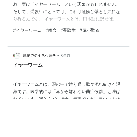
れ、実は「イヤーワーム」という現象かもしれません。
そして、受験生にとっては、これは危険な落とし穴にな
り得るんです。 イヤーワームとは、日本語に訳せば、文
字通り「耳の虫」という意味。 昔の人々は、耳の中に虫
#
イヤーワーム
#
雑念
#
受験生
#
気が散る
が入って音楽を奏でているように感じることからこの名
がつきました。 一般的には「Stuck Song Syndrome」と
も言われ、それだけで想像できる通り、頭の中で楽曲が
•
離れないという症状を指します。 ほとんどの人が一度は
職場で使える心理学
3年前
経験するこのイヤーワーム、実は試験の時など、集中が
イヤーワーム
必要なタイミングで発…