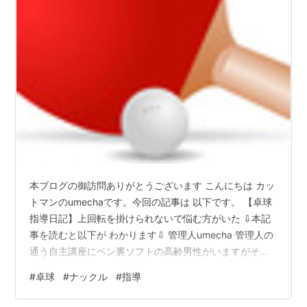
本ブログの御訪問ありがとうございます こんにちは カッ
トマンのumechaです。今回の記事は 以下です。 【卓球
指導日記】上回転を掛けられないで悩む方がいた ⇩本記
事を読むと以下が わかります⇩ 管理人umecha 管理人の
通う自主講座にペン裏ソフトの高齢男性がいますがその
方は上回転を掛けられず困っていました。 上回転が掛け
#
卓球
#
ナックル
#
指導
られないＭさん 上回転とナックルボールの性質の比較 Ｍ
さんへの確認 なぜナックルになるのか まとめ 上回転が