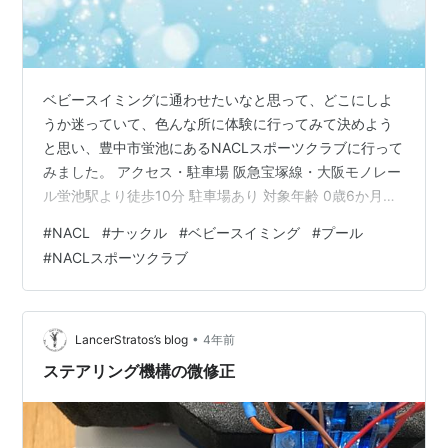
ベビースイミングに通わせたいなと思って、どこにしよ
うか迷っていて、色んな所に体験に行ってみて決めよう
と思い、豊中市蛍池にあるNACLスポーツクラブに行って
みました。 アクセス・駐車場 阪急宝塚線・大阪モノレー
ル蛍池駅より徒歩10分 駐車場あり 対象年齢 0歳6か月～
2歳11か月 日程(2021年7月現在) 火曜日・木曜日：10:00
#
NACL
#
ナックル
#
ベビースイミング
#
プール
～11:00 土曜日：13:00～14:00 入会する場合の料金 月
#
NACLスポーツクラブ
会費 6,930円（回数制限なし） 初期登録料 3,300円（体
験に参加した時に、これは無料になると言われまし
た。） 登録事務手数料 2,750円 指定用品 なし 体験料 無
料 予約方法 HPで資料…
•
LancerStratos’s blog
4年前
ステアリング機構の微修正