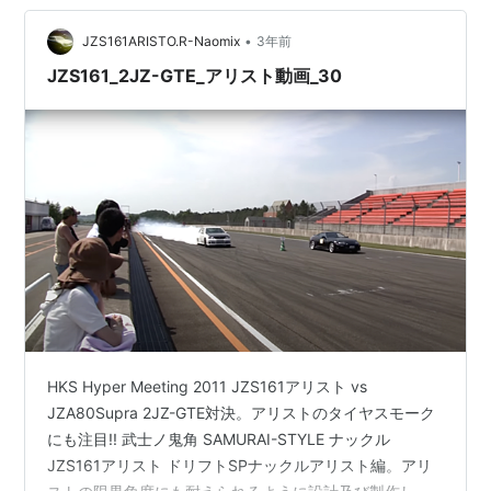
掛けられないＭさん このＭさんは、ペンの裏ソフトで
•
す。 通常ペンの裏ソフトはペンドライブ型で威力のある
JZS161ARISTO.R-Naomix
3年前
フォアによるドライブがメインです。 しかし、このＭさ
JZS161_2JZ-GTE_アリスト動画_30
んはボールが…
HKS Hyper Meeting 2011 JZS161アリスト vs
JZA80Supra 2JZ-GTE対決。アリストのタイヤスモーク
にも注目!! 武士ノ鬼角 SAMURAI-STYLE ナックル
JZS161アリスト ドリフトSPナックルアリスト編。アリ