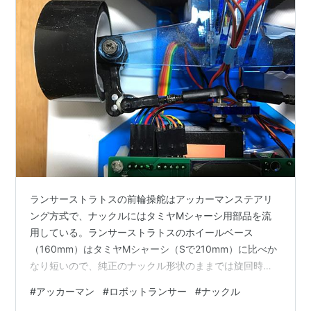
ランサーストラトスの前輪操舵はアッカーマンステアリ
ング方式で、ナックルにはタミヤMシャーシ用部品を流
用している。ランサーストラトスのホイールベース
（160mm）はタミヤMシャーシ（Sで210mm）に比べか
なり短いので、純正のナックル形状のままでは旋回時に
適正な左右舵角差にならない。 そこで、手持ちの別のナ
#
アッカーマン
#
ロボットランサー
#
ナックル
ックルからナックルアームの一部を切断し、本機ナック