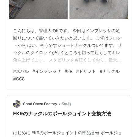
こんにちは、管理人のKです。 今回はインプレッサの足
回りについて書いていきたいと思います。 まずはフロン
トから はい、そうですショートナックルついてます。 ナ
ックルのタイロッドが付くところを切って短くしてキレ
角を上げてます。 スタビリンクも短くしており、最大切
れ角付近のタイロッドとの干渉を防いでいます。 5速ミ
#
スバル
#
インプレッサ
#
FR
#
ドリフト
#
ナックル
ッションでFR化した際にフロントのドラシャをアウター
#
GC8
だけにしてあります。 これを入れないとハブがおさえら
れず抜けてしまうので注意です。 左右の大体のキレ角は
こんな感じです、スタビがうまく逃げてますね。知恵の
輪も最初はついていたんですが、ノーマルのロアアーム
•
Good Omen Factory
5年前
のままだとタイロッドを限界まで縮…
EK9のナックルのボールジョイント交換方法
はじめに EK9のボールジョイントの部品番号 ボールジョ