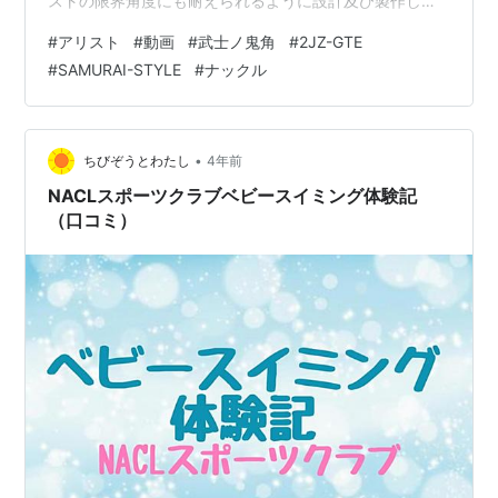
ストの限界角度にも耐えられるように設計及び製作して
います!! 愛車紹介 KAITOの車紹介します。jzs161 Aristo
#
アリスト
#
動画
#
武士ノ鬼角
#
2JZ-GTE
こんちゃ!!僕の愛車であるアリストの紹介です。いい車
#
SAMURAI-STYLE
#
ナックル
だ。 74-KT862-80 青島文化教材社 124 ジゴロ次五郎
No.4 一条希世斗 161 アリスト プラモデル AOSHIMA ノ
ーブランド品 Amaz…
•
ちびぞうとわたし
4年前
NACLスポーツクラブベビースイミング体験記
（口コミ）