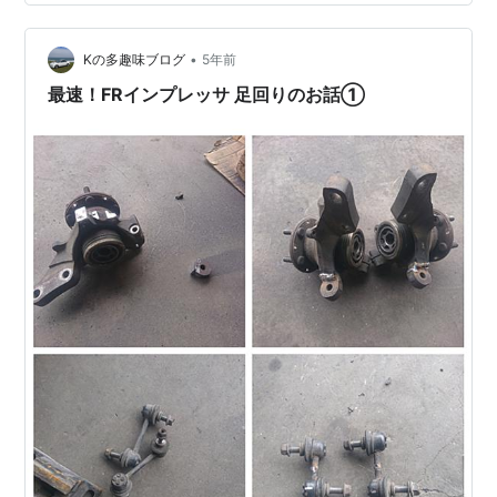
ルアームの内側に接着することでピロボール取付穴を増
設し、ジオメトリを変更する。タミヤナックルはナイロ
•
ン樹脂製で接着剤を選ぶが、愛用しているコニシの
Kの多趣味ブログ
5年前
MOS8というエンプラ用接着剤を使って接着することが
最速！FRインプレッサ 足回りのお話➀
できた。 併せてサーボ直結のステアリングワイパ…