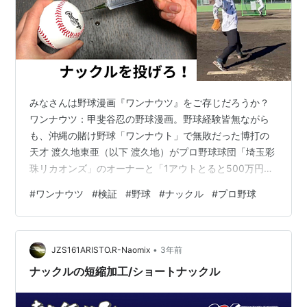
みなさんは野球漫画『ワンナウツ』をご存じだろうか？
ワンナウツ：甲斐谷忍の野球漫画。野球経験皆無ながら
も、沖縄の賭け野球「ワンナウト」で無敗だった博打の
天才 渡久地東亜（以下 渡久地）がプロ野球球団「埼玉彩
珠リカオンズ」のオーナーと「1アウトとると500万円が
オーナーから支払われ、1点取られると5000万円をオー
#
ワンナウツ
#
検証
#
野球
#
ナックル
#
プロ野球
ナーに支払う」というワンナウツ契約を結び、3種類の回
転が異なるストレートとギャンブル仕込みの勝負勘を武
器に荒稼ぎする様子を描いた作品。作中ではギャンブル
•
で培ってきた洞察力などで対戦相手の弱点や不正を見抜
JZS161ARISTO.R-Naomix
3年前
くシーンも多く描かれている。 この漫画、本当に面白く
ナックルの短縮加工/ショートナックル
て高校在学中には全クラスを跨いで…