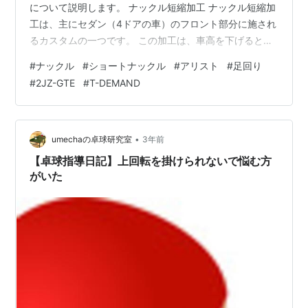
について説明します。 ナックル短縮加工 ナックル短縮加
工は、主にセダン（4ドアの車）のフロント部分に施され
るカスタムの一つです。 この加工は、車高を下げるとき
に問題が発生することを解消するために行われます。車
#
ナックル
#
ショートナックル
#
アリスト
#
足回り
高を下げると、フロントに取り付けられている「アッパ
#
2JZ-GTE
#
T-DEMAND
ーアーム」と呼ばれる部品がボディに当たってしまうこ
とがあります。これを防ぐための改造がナックル短縮加
工です。 アッパーヒットって何?? 走行中、段差を跨ぐた
びにアッパーアームがタイヤハウス上部にヒットする…
•
umechaの卓球研究室
3年前
これを俗に「アッパーヒット」と呼んで…
【卓球指導日記】上回転を掛けられないで悩む方
がいた