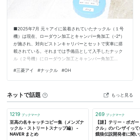
■2025年7月 元々アイに装着されていたナックル（１号
機）は現在、ローダウン加工とキャンバー角加工（-2°）
が施され、対向ピストンキャリパーとセットで実車に搭
載されている。それまでは予備品として入手したナック
ル（２号機）にローダウン加工とキャンバー角加工
（-2.6°）を施し、１年半ほど実車で使われていた。対向
#
三菱アイ
#
ナックル
#
OH
ピストン化に伴い、取り外したこのナックルは今後不用
品なのだが結構手間をかけて仕上げた品なので、ちゃん
ときれいにして保管する。このナックルを組んだ時はハ
ネットで話題
もっと見る
ブグリス（専用の）を持ってなかったので、適当なグリ
スを充填してたので、グリスも専用のを充填し直す。ま
ずはハブボルトを外す。 このナックルは…
1219
269
ブックマーク
ブックマーク
至高の名キャッチコピー集（メンズナ
【謎】テリー・ボガー
ックル・ストリートスナップ編） -
クル」のバンザイって
NAVER まとめ
餓狼伝説開発者に聞い