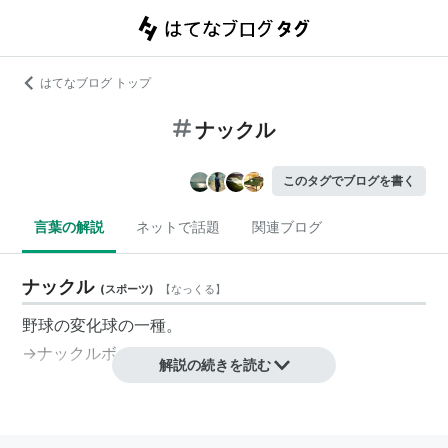
はてなブログ トップ
ナックル
このタグでブログを書く
言葉の解説
ネットで話題
関連ブログ
ナックル
(
スポーツ
)
【
なっくる
】
野球の変化球の一種。
→ナックルボール
解説の続きを読む