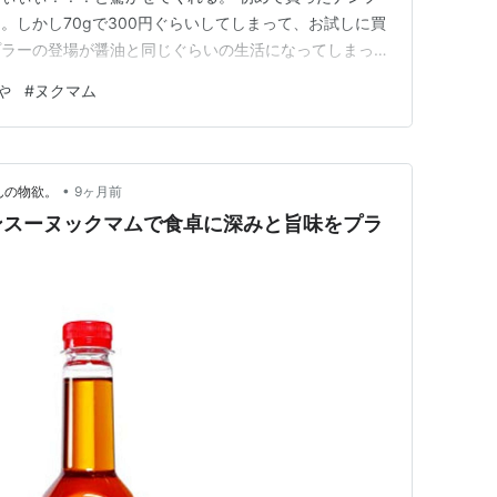
。しかし70gで300円ぐらいしてしまって、お試しに買
プラーの登場が醤油と同じぐらいの生活になってしまった
。 そこで！！！ アジアン食材店で大きなナンプラーを
や
#
ヌクマム
円！安ぅぅぅぅ！！！助かります！！あ、ナンプラーじゃな
じようなもんだ…
•
んの物欲。
9ヶ月前
ンスーヌックマムで食卓に深みと旨味をプラ