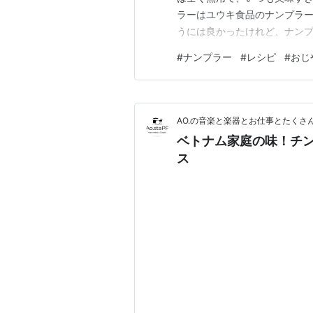
ラーはユウキ食品のナンプラー
うには良かったけれど、ナン
からには、この量では足りない
#
ナンプラー
#
レシピ
#
おじ
買ってみた。 50mlで500
くてヌクマムじゃん。 まあ同
AO.の音楽と楽器とお仕事とたくさ
ベトナム家庭の味！チ
ス