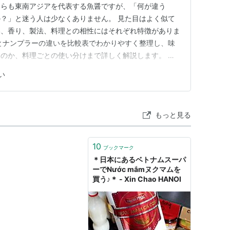
ちらも東南アジアを代表する魚醤ですが、「何が違う
？」と迷う人は少なくありません。 見た目はよく似て
い、香り、製法、料理との相性にはそれぞれ特徴がありま
とナンプラーの違いを比較表でわかりやすく整理し、味
のか、料理ごとの使い分けまで詳しく解説します。 さ
び方や、スーパー・カルディなどで購入する際のポイン
い
介しています。 この記事を読めば、自分に合った魚醤
ム料理やタイ料理を家庭でも本格的に…
もっと見る
10
ブックマーク
＊日本にあるベトナムスーパ
ーでNước mắmヌクマムを
買う♪＊ - Xin Chao HANOI