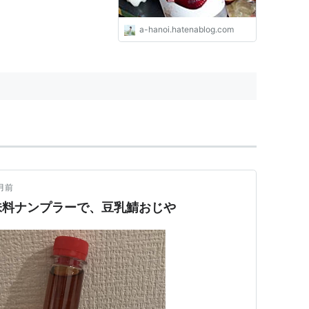
a-hanoi.hatenablog.com
月前
味料ナンプラーで、豆乳鯖おじや