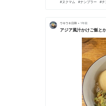
#
ヌクマム
#
ナンプラー
#
チ
をそそる香りです。フォーや
が、魚醤、現地では「ヌックマ
•
ウキウキ日和
1年前
アジア風汁かけご飯と