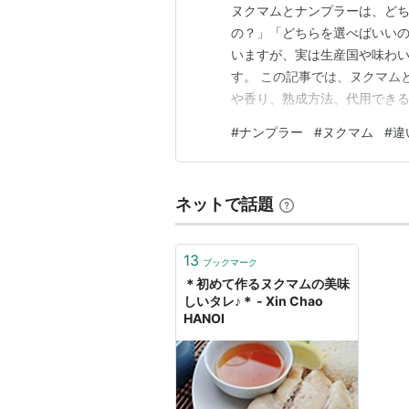
ヌクマムとナンプラーは、ど
の？」「どちらを選べばいいの
いますが、実は生産国や味わ
す。 この記事では、ヌクマム
や香り、熟成方法、代用できる
らに、初心者におすすめの選
#
ナンプラー
#
ヌクマム
#
違
ト、よくある疑問についても紹
がわかるだけでなく、ベトナ
ネットで話題
13
ブックマーク
＊初めて作るヌクマムの美味
しいタレ♪＊ - Xin Chao
HANOI