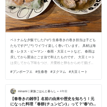
ベトナムな夕飯でした(^o^) 生春巻きの巻き担当は子ども
たちです(*^_^*) ワイワイ楽しく巻いています。 具材は海
老・レタス・ピーマン・春雨・大豆ミートなど。 春雨は
戻してから醤油とごま油で和えたものです。 大豆ミート
は戻してから下味をつけ、片栗粉と卵をからめて揚げ焼
きにしてみました。 ブンはまず、水に1時間くらい浸けて
#
ブンボーフエ
#
生春巻
#
ヌクマム
#
大豆ミート
おきます。 こちらは1.8ミリ。 その後、沸騰したお湯で
３分くらい茹でました。 いきなり熱湯に入れて茹でると
くっつきやすいでので。 フォーも一緒です。麺のサイズ
•
などで時間はまちまちですが(^_^;) フォーは平たい麺です
minami ∣ 家族ごはんと暮らし
4年前
が、ブンは丸い麺です。 ブンを水に浸けている間に、
【春巻きの雑学】名前の由来や歴史を知ろう！元
ス…
になった料理「春餅(チュンピン)」って？"春"の