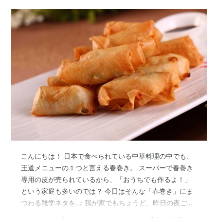
意味は？「生春巻き」の英名も面白い！
こんにちは！ 日本で食べられている中華料理の中でも、
王道メニューの１つと言える春巻き。 スーパーで春巻き
専用の皮が売られているから、「おうちでも作るよ！」
という家庭も多いのでは？ 今日はそんな「春巻き」にま
つわる雑学ネタを..♪ 我が家でもちょうど、昨日の夜ごは
んに春巻きを作りました♪ そのときにふと「何で"春"がつ