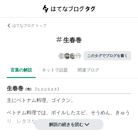
はてなブログ トップ
生春巻
このタグでブログを書く
言葉の解説
ネットで話題
関連ブログ
生春巻
(
食
)
【
なまはるまき
】
主にベトナム料理。ゴイクン。
ベトナム料理では、ボイルしたエビ、そうめん、きゅう
り、レタスなどの野菜を
解説の続きを読む
米粉から作られた皮（ライスペーパー）で巻き、ベトナ