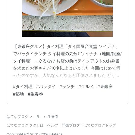
【東銀座グルメ】タイ料理「タイ国屋台食堂 ソイナナ」
でパッタイランチ タイ料理の気分⤴︎ ソイナナ（地図/銀座/
タイ料理） - ぐるなび お店の前はテイクアウトのお弁当
を求めたお客さんが10名以上はいました 今回はじめて伺
ったのですが、人気なんだなぁと圧倒されました どうや
らお弁当は550円均一のようです👀 安い！ しかもダブル
#
タイ料理
#
パッタイ
#
ランチ
#
グルメ
#
東銀座
おかず！！！ 【東銀座グルメ】タイ料理「タイ国屋台食
#
築地
#
生春巻
堂 ソイナナ」でパッタイランチ 今回注文したもの その
他 お店の情報 今回注文したもの パッタイ 生春巻き
（+100円） スープ、たくわん付き その他 2階で大きな
はてなブログ
>
食
>
生春巻
窓があるので窓側の席だととても眺めがよいです 換気し
はてなブログ タグとは
ヘルプ
開発ブログ
はてなブログトップ
っ…
Copyright (C) 2001-
2026
Hatena.