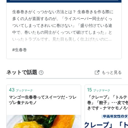
生春巻きがくっつかない方法とは？ 生春巻きを作る際に
多くの人が直面するのが、「ライスペーパー同士がくっ
ついてしまってきれいに巻けない」「盛り付けている途
中で、巻いたもの同士がくっついて破けてしまった」と
いったトラブルです。見た目も美しく仕上げたいのに、
べたべたしてしまっては気分も下がってしまいますよ
#
生春巻
ね。特に初心者の場合、ライスペーパーの扱いに慣れて
いないため、うまく巻けずに困ってしまうことも少なく
ありません。 しかし、こうした悩みは実はちょっとした
ネットで話題
もっと見る
工夫や注意点を押さえるだけで、簡単に解消できます。
たとえば、ライスペーパーの戻し方ひとつでも、時間や
水の温度によって大きな違いが生まれるのです。また…
43
15
ブックマーク
ブックマーク
マンゴー生春巻ってスイーツだ - ツレ
「クレープ」「トルテ
ヅレ食ナルモノ
巻」「餃子」･･･皮で
きです - ナマケモノ