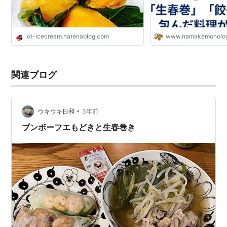
ot-icecream.hatenablog.com
www.namakemonolo
関連ブログ
•
ウキウキ日和
3年前
ブンボーフエもどきと生春巻き