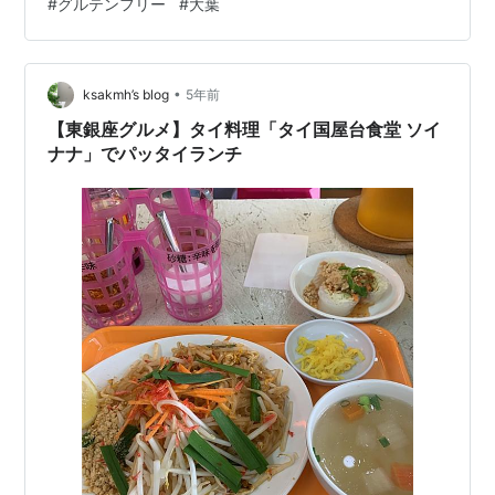
#
グルテンフリー
#
大葉
シャリっとマンゴー。出来立てだからこそ楽しめるこの
質感。 大葉がとても良いアクセントになって、味を引き
締めてくれました。スイーツ食べたみたいな満足感を充
分に得られます。 ユウキ 薄型ライスペーパー S盤
•
ksakmh’s blog
5年前
15.5cm 200g（約40枚入）価格:…
【東銀座グルメ】タイ料理「タイ国屋台食堂 ソイ
ナナ」でパッタイランチ