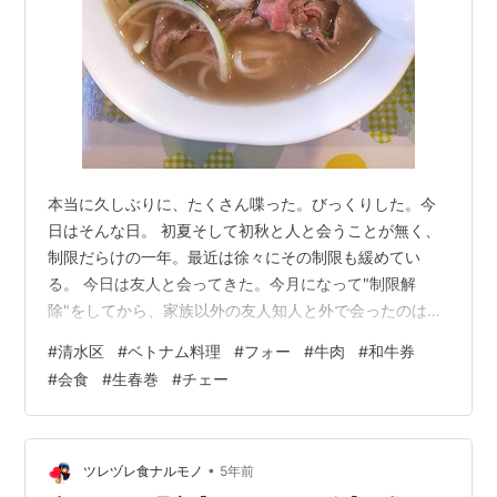
本当に久しぶりに、たくさん喋った。びっくりした。今
日はそんな日。 初夏そして初秋と人と会うことが無く、
制限だらけの一年。最近は徐々にその制限も緩めてい
る。 今日は友人と会ってきた。今月になって"制限解
除"をしてから、家族以外の友人知人と外で会ったのは今
日が初めてではない。でも何かの用事のついでだった
#
清水区
#
ベトナム料理
#
フォー
#
牛肉
#
和牛券
り、相手の家族数人と会う機会だったりと、「食事とお
#
会食
#
生春巻
#
チェー
しゃべり」の時間は本当に久しぶりだった。もしかする
と300日くらいは家族以外の誰とも、こういう機会が無
かったような気がする。 そんなわけで、これも久しぶり
の「ベトナム料理タンフン」でランチを食べてきた。も
•
ツレヅレ食ナルモノ
5年前
うすぐ昼の時間が終わり、という慌ただしい時間で…