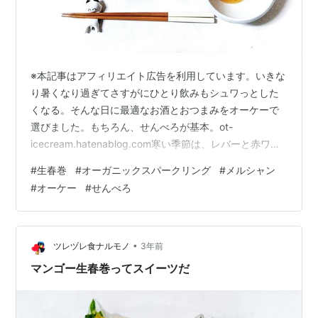
※本記事はアフィリエイト広告を利用しています。いきな
り暑くなり過ぎてさすがにひとり飲みもシュワっとした
くなる。そんな日に最適なお酒とおつまみをオーケーで
選びました。もちろん、せんべろが基本。ot-
icecream.hatenablog.com寒い季節は、レバーと赤ワイ
ンで良かったんだけどね。 生春巻セット 669円(税抜)※
#
生春巻
#
オーガニックスパークリング
#
メルシャン
オーケー会員価格ちょうど父の日付近で発売されていた
#
オーケー
#
せんべろ
セットだけど、半分の量がレギュラーメニューです。 サ
ーモン生春巻と海老生春巻が一本ずつ入ったセット。こ
の量でこの価格は、さすがのエブリデイロープライス。
スイートチリソースも二袋ついてます。 特別に皮が美味
•
ツレヅレ食ナルモノ
3年前
しいとか具材がスペシ…
マンゴー生春巻ってスイーツだ