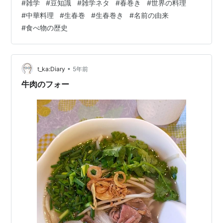
#
雑学
#
豆知識
#
雑学ネタ
#
春巻き
#
世界の料理
くんだろう？」と感じて。 気になって、調べてみまし
#
中華料理
#
生春巻
#
生春巻き
#
名前の由来
た〜！ 元になった北京料理、春餅(チュンピン) 春巻き
#
食べ物の歴史
は、中国料理の中でも、北京料理にカテゴライズされる
お料理です。 元になったのは、春餅(チュンピン)という
お料理なんだそう。 春餅(チュンピン)というのは、小麦
粉で作ったお餅のよう…
•
t_ka:Diary
5年前
牛肉のフォー