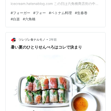
icecream.hatenablog.com この日は六角橋商店街の中に
あっていつも賑わっている雰囲気なのに、何故か入った
#
フォーガー
#
フォー
#
ベトナム料理
#
生春巻
ことのなかったWIN'Sさんへ出かけてみた。 店内はとて
#
白楽
#
六角橋
も狭く、コロナ対策パーティションの関係もあってか、2
名席が3つ、4名席が1つ。平日の12時に伺ったのに、す
でに2名席は全て埋まっていました。後から来店した方は
待ちになっていたし、その後もお客様が耐えません。 ラ
•
ツレヅレ食ナルモノ
2年前
ンチは、前菜プラ…
暑い夏のひとりせんべろはコレで決まり