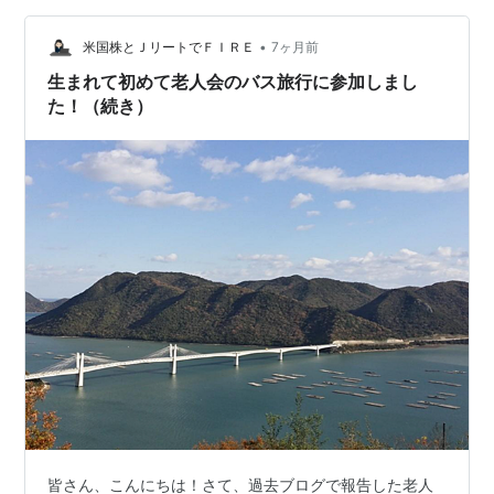
お魚や海の生物がいて、見ると発見がいっぱいです。 せ
んせ～いと、手を引いて、「これはね」と知っている話
•
米国株とＪリートでＦＩＲＥ
7ヶ月前
をしたり、「これって！」と見…
生まれて初めて老人会のバス旅行に参加しまし
た！（続き）
皆さん、こんにちは！さて、過去ブログで報告した老人