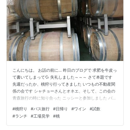
こんにちは。 お話の前に… 昨日のブログで 求肥を牛皮っ
て書いてしまって💦 失礼しました～～～ さて本題です
先週だったか、桃狩り行ってきました いつもの不動産関
係の会です シャチョーさんとオネエ、そして、この会の
青森旅行の時に知り合った ニッシーと参加しました バス
の日帰りです 柴犬・空海くんは はるこ園に預けて… もち
#
桃狩り
#
バス旅行
#
日帰り
#
ワイン
#
試飲
ろん、わんこシッターは姪にお任せしました 桃！食べる
#
ランチ
#
工場見学
#
桃
ぞ！今年は生り年だって おいしいって～～～ しかし、桃
食べ放題の前には ワインの試飲とワイン工場見学と ワイ