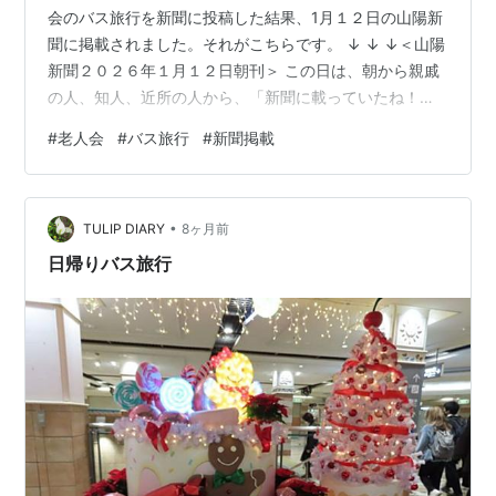
会のバス旅行を新聞に投稿した結果、1月１２日の山陽新
聞に掲載されました。それがこちらです。 ↓ ↓ ↓＜山陽
新聞２０２６年１月１２日朝刊＞ この日は、朝から親戚
の人、知人、近所の人から、「新聞に載っていたね！」
と電話、ＬＩＮＥ、直接の声掛けを頂きました。また、
#
老人会
#
バス旅行
#
新聞掲載
地域の会報に載せるとか、記事を拡大して額に入れコミ
ュニティハウスに掲示するなど、話が盛り上がっていま
す。（心の片隅では「どれだけ田舎なんだ！」と思いな
•
がら、）笑顔で「はい！はい！」と対応していま
TULIP DIARY
8ヶ月前
す。・・・！！！これから、更に地域の仕事が増えてい
日帰りバス旅行
きそうです（笑） ご参考まで。＊１日１回バナー…