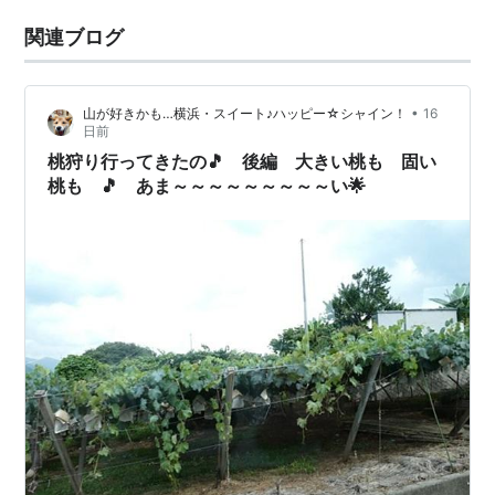
関連ブログ
•
山が好きかも…横浜・スイート♪ハッピー☆シャイン！
16
日前
桃狩り行ってきたの🎵 後編 大きい桃も 固い
桃も 🎵 あま～～～～～～～～～い🌟