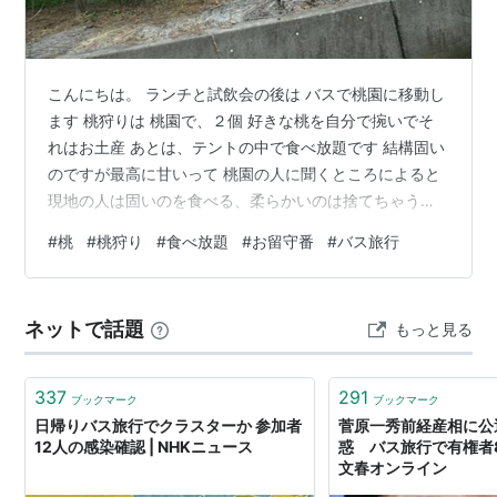
こんにちは。 ランチと試飲会の後は バスで桃園に移動し
ます 桃狩りは 桃園で、２個 好きな桃を自分で捥いでそ
れはお土産 あとは、テントの中で食べ放題です 結構固い
のですが最高に甘いって 桃園の人に聞くところによると
現地の人は固いのを食べる、柔らかいのは捨てちゃうよ
～だって じゃあ、どれをもぎ取ろうかな～～ 赤くて大き
#
桃
#
桃狩り
#
食べ放題
#
お留守番
#
バス旅行
いの、赤くて大きいの～～🎵 これ採った かなり大きいし
重いです 欲深さが桃に表れています… 次は、テントに戻
って桃をいただきます！ しっかりした（これ、硬くて酸
ネットで話題
もっと見る
っぱいんじゃないの？）っていうよっていうような 桃の
実がすごく甘くておいしいのは 感激しました 頑張って２
個食べた～～ …
337
291
ブックマーク
ブックマーク
日帰りバス旅行でクラスターか 参加者
菅原一秀前経産相に公
12人の感染確認 | NHKニュース
惑 バス旅行で有権者8
文春オンライン