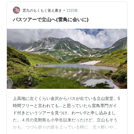
ン工場でのランチセット ランチは軽くしておかないと
ね…桃のためにおなかを空けておかないと 私、別腹が無
•
雲九のもくもく覚え書き
22日前
いので まずは…
バスツアーで立山へ(雷鳥に会いに)
上高地に次ぐくらい金沢からバスが出ている立山室堂。5
時間フリーと言われても…と思っていたら雷鳥専門ガイ
ド付きというツアーを見つけ、わーい!!と申し込みまし
た。４月の見附島も小学生以来だったけど、立山もそう
かも。つづら折りの坂を上っている時に、元々酔いやす