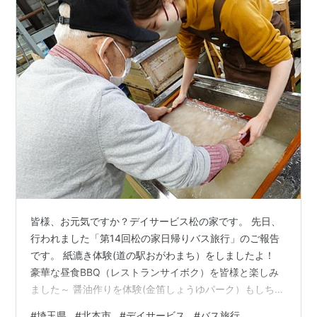
皆様、お元気ですか？デイサービス松の家です。 先日、
行われました「第14回松の家日帰りバス旅行」のご報告
です。 紙漉き体験(道の駅おがわまち）をしましたよ！
豪華な昼食BBQ（レストランサイボク）を皆様と楽しみ
ました～ 醤油作りを体験(金笛しょうゆパーク）もしちゃ
いました♪ 各場所で買い物も楽しみましたよ！ 皆様、ご
#
埼玉県
#
北本市
#
デイサービス
#
バス旅行