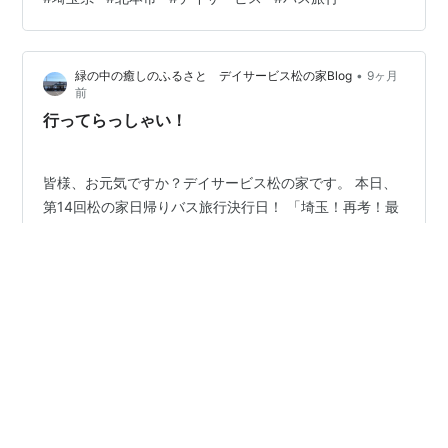
参加をいただき、誠にありがとうございます。 介護士M
松の家公式インスタグラム(@matsunoyeah) • Instagram
写真と動画 デイサービス松の家（北本）☟☟☟
•
緑の中の癒しのふるさと デイサービス松の家Blog
9ヶ月
https://matsunoie.com/kitamoto/ 松の家グループ ☟☟☟
前
http://ww…
行ってらっしゃい！