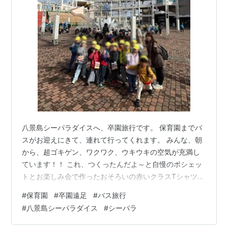
八景島シーパラダイスへ、卒園旅行です。 保育園までバ
スがお迎えにきて、連れて行ってくれます。 みんな、朝
から、超ゴキゲン、ワクワク、ウキウキの空気が充満し
ています！！ これ、つくったんだよ～と自慢のポシェッ
トとお楽しみ会で作ったおそろいの赤いクラスTシャツで
お出かけです。 水族館、初めて！！ シーパラ初めて！
#
保育園
#
卒園遠足
#
バス旅行
という子もいます。 お魚がいっぱいいるのに、び～～く
#
八景島シーパラダイス
#
シーパラ
り。 そこに、水槽の中は、人間が泳いでいます。 水槽の
中に入ると、わ～、お魚と人が一緒にいる！！ いろんな