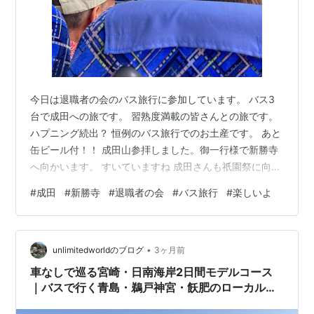
今日は退職者の会のバス旅行に参加しています。 バス3
台で成田への旅です。 習熟度満載の皆さんとの旅です。
ハプニング続出？ 恒例のバス旅行でのお土産です。 あと
缶ビール付！！ 成田山参拝しました。御一行様で新勝寺
へ向かいます。 すいていますね 成田さんも祇園祭に向け
ての準備中ですね。 お楽しみの昼食会です。うなぎです
#
成田
#
新勝寺
#
退職者の会
#
バス旅行
#
楽しいよ
が・・・ 食べ終わっちゃいましたね(m´・ω・｀)m ｺﾞﾒ
ﾝ… アルコールは自販機で・・・ということですが？ ち
ょっと寂しいですね😔 瓶ビールがよかったなぁ〜 でも呑
•
みますよ🍺 うなぎは川豊のものです。美味しい😋 昼食後
unlimitedworldのブログ
3ヶ月前
は、さくら丘公園で飛行機を堪能します。😆 30分位でし
車なしで巡る宮崎・日南海岸2日間モデルコース
たが3機…
｜バスで行く青島・鵜戸神宮・飫肥のローカルな
海と神話の旅