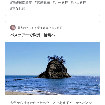
#
宮崎日南海岸
#
宮崎観光
#
九州旅行
#
バス旅行
Day1 午前 宮崎空港 飫肥行きバスに乗車（10:09発）
#
車なし旅
Day1 昼 飫肥城下町 飫肥到着（11:39着）鵜戸神宮行きバ
スに乗車（14:45発） Day1 午後 鵜戸神宮 鵜戸神宮到着
（15:26着）青島行きバスに乗車（16:42発） Day1 夜 青
島泊 青島の宿到着（17:1…
•
雲九のもくもく覚え書き
4ヶ月前
バスツアーで珠洲・輪島へ
去年から行きたかったのだ、とりあえずどこかへバスツ