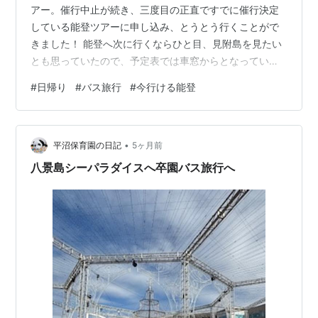
アー。催行中止が続き、三度目の正直ですでに催行決定
している能登ツアーに申し込み、とうとう行くことがで
きました！ 能登へ次に行くならひと目、見附島を見たい
とも思っていたので、予定表では車窓からとなっていた
島を15分なりとも時間をとってもらえて良かった♪小学生
#
日帰り
#
バス旅行
#
今行ける能登
の時以来の再訪かな？ あの時、人が掬ったタツノオトシ
ゴを初めて見せてもらったのがここでした。写真では全
然わかりにくいですが、今日は立山連峰もきれいに見え
•
ていたのです。 山々は午後に入ってからの方がくっきり
平沼保育園の日記
5ヶ月前
見えましたが、それを撮ってない…桜も行く先々でちょ
八景島シーパラダイスへ卒園バス旅行へ
うど見ごろでしたが、それも撮ってなかった…