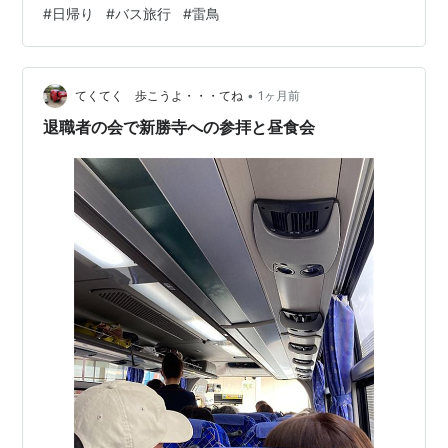
いもののバスでも初めて酔って撃沈したのは立山だった
#
日帰り
#
バス旅行
#
雷鳥
よなぁと思い出していました。 行き：バスで配られたお
菓子と珈琲 帰り：じゃがりこと立山玉殿の湧水 バスツア
ー好きな人が見たら座席だけでどこの会社かわかるのか
•
な。バスの中でまずはお菓子と珈琲が配られてちょっと
てくてく 歩こうよ・・・てね
1ヶ月前
びっくり。ガラスのサーバーに淹れたレギュラーコーヒ
退職者の会で新勝寺への参拝と昼食会
ーを添乗員さんが注いで歩く。飛行機みたい…