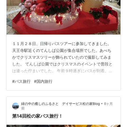
１１月２８日、日帰りバスツアーに参加してきました。
天王寺駅近くのてんしば公園が集合場所でした。あべち
かでクリスマスツリーが飾られていたので撮影してみま
した。 てんしば公園ではクリスマスのイベントで普段と
は違った佇まいでした。 午前９時過ぎにバスが到着。談
山神社に向かいました。今回のツアーは友達が行きたい
#
バス旅行
#
国内旅行
と言っていたので申し込んだツアーでしたが、直近にな
ってから友達がご家族の関係で行けなくなったので今回
も一人で参加してきました。今年の春に桜が咲くころに
•
緑の中の癒しのふるさと デイサービス松の家Blog
8ヶ月
久しぶりに談山神社を訪問していたので１年に２度も訪
前
問するとは予想していなかったです。紅葉シーズンにや
第14回松の家バス旅行！
ってきたのは今回で２回目でした。 バスの駐車場…