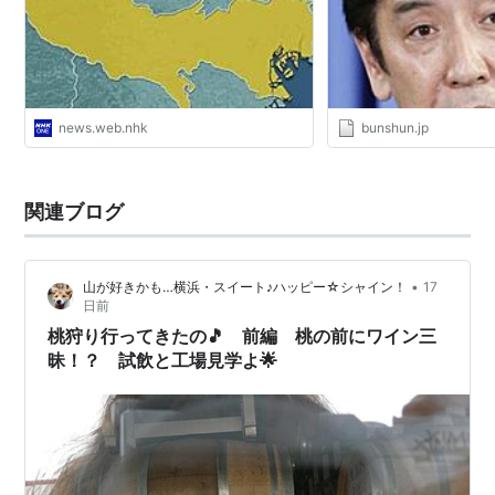
news.web.nhk
bunshun.jp
関連ブログ
•
山が好きかも…横浜・スイート♪ハッピー☆シャイン！
17
日前
桃狩り行ってきたの🎵 前編 桃の前にワイン三
昧！？ 試飲と工場見学よ🌟