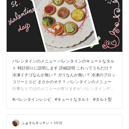
バレンタインのメニュー バレンタインのキュートなタル
ト 時計回りに説明します 詳細説明 これってうちだけ？
冷凍イチゴなんか無い？ ガリなんか無い？ 冷凍のブロッ
コリーとエビ まさかのオチ？ バレンタインのメニュー
行事ならではのメニューが有りますが バレンタインデー
って チョコレートのイメージばかりで 定番のメニューが
#
バレンタインレシピ
#
キュートなタルト
#
タルト型
浮かびません。 私がイメージするのは ラブリーでキュー
ト！ 色でいうとミルキーピンク。 バレンタインのキュー
トなタルト 今年はバレンタインレシピを作ろうかな？ 突
•
然の思い付きでトライしてみました。 使ったのは既製品
ふぁそらキッチン
5年前