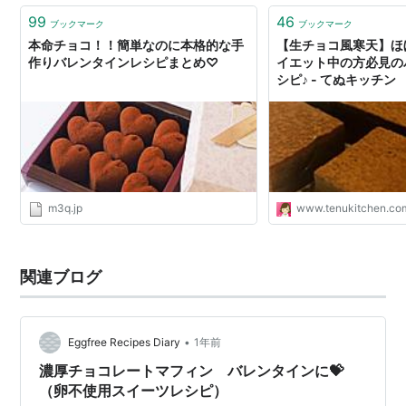
99
46
ブックマーク
ブックマーク
本命チョコ！！簡単なのに本格的な手
【生チョコ風寒天】ほ
作りバレンタインレシピまとめ♡
イエット中の方必見の
シピ♪ - てぬキッチン
m3q.jp
www.tenukitchen.co
関連ブログ
•
Eggfree Recipes Diary
1年前
濃厚チョコレートマフィン バレンタインに💝
（卵不使用スイーツレシピ）