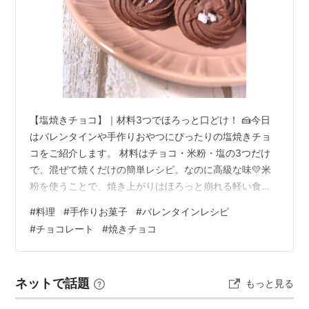
【塩焼きチョコ】｜材料3つでほろっと口どけ！ 🍰今日
はバレンタインや手作りおやつにぴったりの塩焼きチョ
コをご紹介します。 材料はチョコ・米粉・塩の3つだけ
で、混ぜて焼くだけの簡単レシピ。なのに高級な味💛米
粉を使うことで、焼き上がりはほろっと崩れる軽い食感
に仕上がります。甘さの中にほんのり塩味が効き、最後
#
料理
#
手作りお菓子
#
バレンタインレシピ
まで飽きずに楽しめるのも魅力。おやつやプレゼント用
#
チョコレート
#
焼きチョコ
にも自分へのご褒美にもピッタリの焼きチョコです。
ネットで話題
もっと見る