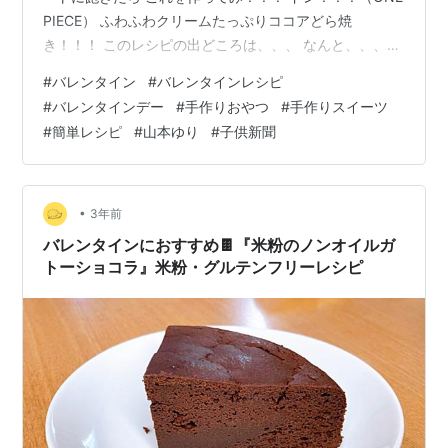
PIECE） ふわふわクリームたっぷりココアどら焼
き！！！ このレシピの出どころは、、、 なんと、、、
読売KODOMO新聞 第670です！！ そう、意識高い系小
#
バレンタイン
#
バレンタインレシピ
学生御用達の読売KODOMO新聞です！！！ 我が家では
#
バレンタインデー
#
手作りおやつ
#
手作りスイーツ
子供だけでなく意識低い系専業主婦ことアサリの母も 教
#
簡単レシピ
#
山本ゆり
#
子供新聞
養を得るために愛読してますことよ！！！ さてさて、話
はそれましたが作り方の紹介です 材料⚫︎ココア生地→卵1
個 ⚫︎キビ糖、薄力粉、米粉各30g ⚫︎ハチミツ7 g…
•
3年前
バレンタインにおすすめ🍫『米粉のノンオイルガ
トーショコラ』米粉・グルテンフリーレシピ