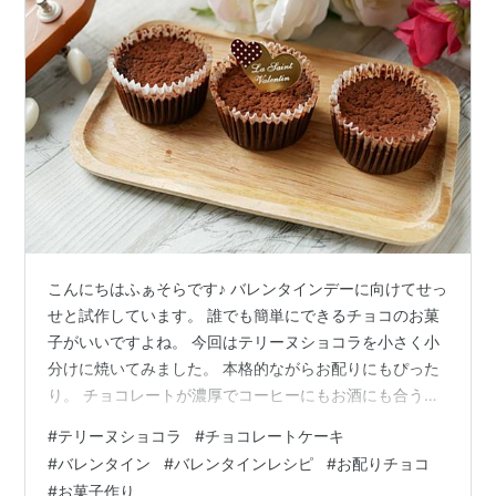
こんにちはふぁそらです♪ バレンタインデーに向けてせっ
せと試作しています。 誰でも簡単にできるチョコのお菓
子がいいですよね。 今回はテリーヌショコラを小さく小
分けに焼いてみました。 本格的ながらお配りにもぴった
り。 チョコレートが濃厚でコーヒーにもお酒にも合うや
つです！ 材料（ミニマフィン６個分） 作り方 材料（ミ
#
テリーヌショコラ
#
チョコレートケーキ
ニマフィン６個分） チョコレート １００g バター ６０g
#
バレンタイン
#
バレンタインレシピ
#
お配りチョコ
卵 １個 砂糖 ２５g 薄力粉 ２．５g トッピングのココア
#
お菓子作り