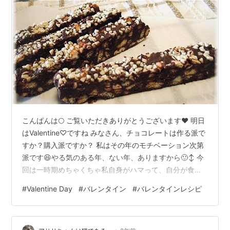
こんばんは🌕 ご覧いただきありがとうございます♥️ 明日
はValentine♡ですね みなさん、チョコレートは作る派で
すか？購入派ですか？ 私はその年のモチベーション次第
派です😆やる気のある年、ない年、ありますから🙂‍↕️ 今
回は一時期めちゃくちゃ私自身がハマって、自分が食べ
るために作っていたといっても過言ではないチョコクッ
#
Valentine Day
#
バレンタイン
#
バレンタインレシピ
キーバーの作り方を紹介します♡ チョコクッキーバー
（14～16本ほど) 材料 板チョコ 3枚クッキー(マリー) 18
枚牛乳 40～50㏄無塩バター 30gアーモンドマシュマロ