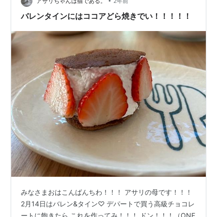
•
少々(なくても良い) 作り方 包丁入れたら辞けちゃうので
アサリちゃんは猫である。
2年前
気にしないでサクサクと。(マリーのクッキー…
バレンタインにはココアどら焼きでい！！！！！
みなさまおはこんばんちわ！！！ アサリの母です！！！
2月14日はバレン&タイン♡ デパートで買う高級チョコレ
ートに飽きたら これを作ってみ！！！ ドン！！！（ONE