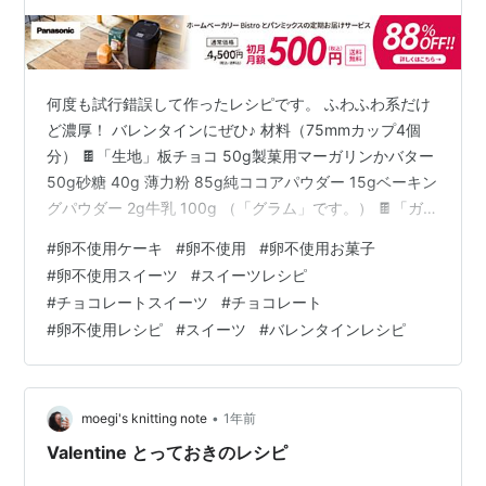
何度も試行錯誤して作ったレシピです。 ふわふわ系だけ
ど濃厚！ バレンタインにぜひ♪ 材料（75mmカップ4個
分） 🍫「生地」板チョコ 50g製菓用マーガリンかバター
50g砂糖 40g 薄力粉 85g純ココアパウダー 15gベーキン
グパウダー 2g牛乳 100g （「グラム」です。） 🍫「ガナ
ッシュ」板チョコ 40g生クリーム 25gブランデー 8g 作
#
卵不使用ケーキ
#
卵不使用
#
卵不使用お菓子
り方 🍫「生地」①ボウルに板チョコを割り入れ、マーガ
#
卵不使用スイーツ
#
スイーツレシピ
リンも4分割くらいにして入れ、湯せんで溶かす。②オ
#
チョコレートスイーツ
#
チョコレート
ーブンを180度で余熱する。①を冷ましている間に、薄
#
卵不使用レシピ
#
スイーツ
#
バレンタインレシピ
力粉、純ココアパウダー、ベーキングパウダーを計量し
混ぜ合わせておく。③①に砂糖を加えて混ぜ…
•
moegi's knitting note
1年前
Valentine とっておきのレシピ