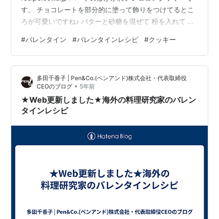
す。 チョコレートを部分的に塗って飾りをつけてるとこ
ろが可愛いですね♪ バターと砂糖を混ぜて 粉を入れて 絞
り袋に入れて 絞ります。 全部ハートにしました♡ 焼き
#
バレンタイン
#
バレンタインレシピ
#
クッキー
ます。 トッピングをして出来上がり！ ココアクッキーも
美味しくて、飾りチョコもいい！ バレンタインデーにぴ
ったりですね。 透明な袋に入れて袋の大きさに切ったワ
多田千香子 | Pen&Co.(ペンアンド)株式会社・代表取締役
ックスペーパーを入れました。 お配りにもぴったりです
•
CEOのブログ
5年前
ね。 いつも参考にさせていただいているコッタさんはた
★Web更新しました★海外の料理研究家のバレン
～くさんの商…
タインレシピ