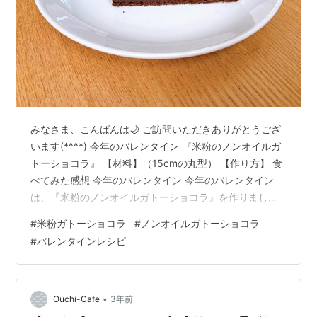
みなさま、こんばんは🌙 ご訪問いただきありがとうござ
います(*^^*) 今年のバレンタイン 『米粉のノンオイルガ
トーショコラ』 【材料】（15cmの丸型） 【作り方】 食
べてみた感想 今年のバレンタイン 今年のバレンタイン
は、『米粉のノンオイルガトーショコラ』を作りまし
た！ スーパーに行ったら、トップバリュ・グリーンアイ
#
米粉ガトーショコラ
#
ノンオイルガトーショコラ
のオーガニックチョコレートを発見！ 原材料の乳化剤は
#
バレンタインレシピ
少し気になりますが、それ以外の材料はすべてオーガニ
ックなので、割といいなぁ〜と思って買ってみました！
今回はこちらを使って、ガトーショコラを作りました！
お腹にやさしくするために、油不使用にしてみました
•
Ouchi-Cafe
3年前
よ〜(*^^*) 『米粉の…