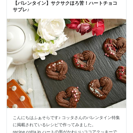
のタルトクッキー型。 スーパーによっては菓子材料のコ
【バレンタイン】サクサクほろ苦！ハートチョコ
ーナーで 通…
サブレ♪
こんにちはふぁそらです♪ コッタさんのバレンタイン特集
に掲載されているレシピで作ってみました。
recipe.cotta.jp ハートの形がかわいいココアクッキーで