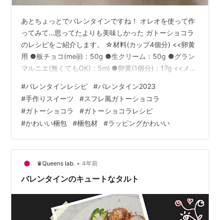
あとちょっとでバレンタインですね！ オレオを使って作
ってみて…思ってたよりも美味しかった ガトーショコラ
のレシピをご紹介します。 ☆材料(カップ4個分) <<卵黄
用 ●板チョコ(meiji)：50g ●生クリーム：50g ●グラン
マルニエ(無くてもOK)：5ml ●卵黄(1個分)：17g <<メレ
ンゲ用 ●卵白(1個分)：25g ●粉糖：10g ●小麦粉：10g
#
バレンタインレシピ
#
バレンタイン2023
●ココア：5g <<飾り付け ●オレオ：8個分(半分にして
#
手作りスイーツ
#
スフレ風ガトーショコラ
砕けた部分とわけておく)→残ったものは食べてね。 ●レ
#
ガトーショコラ
#
ガトーショコラレシピ
ーズン：12～15gくらい ●ホワイトチョコレートのチョ
#
かわいい梱包
#
梱包材
#
ラッピングかわいい
コペン：適量 ●ピスタチオ：適量 ☆作り方 ① 耐熱ボウ
ルの中に、…
•
♛Queens lab.
4年前
バレンタインのキュートなタルト