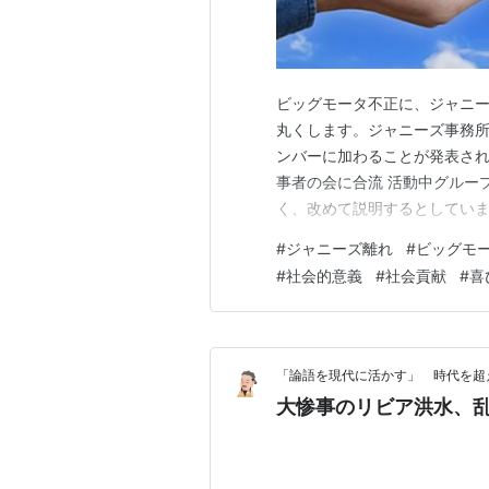
ビッグモータ不正に、ジャニ
丸くします。ジャニーズ事務
ンバーに加わることが発表され
事者の会に合流 活動中グループ
く、改めて説明するとしていま
れ 企業によるジャニーズ離れ
#
ジャニーズ離れ
#
ビッグモ
動きに比し、マスメディアの
#
社会的意義
#
社会貢献
#
喜
が続いています。こうした動き
「論語を現代に活かす」 時代を超
大惨事のリビア洪水、