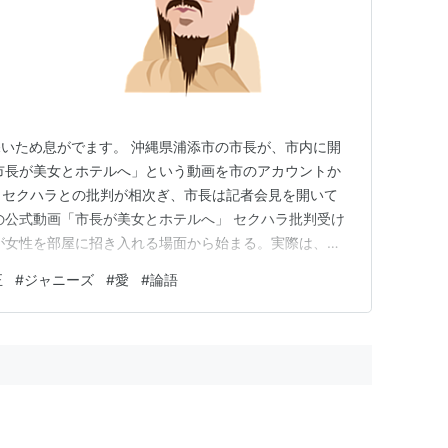
いため息がでます。 沖縄県浦添市の市長が、市内に開
市長が美女とホテルへ」という動画を市のアカウントか
す。セクハラとの批判が相次ぎ、市長は記者会見を開いて
の公式動画「市長が美女とホテルへ」 セクハラ批判受け
が女性を部屋に招き入れる場面から始まる。実際は、女
だ。「せっかくなら君も一緒にプール入らない？」と誘う
正
#
ジャニーズ
#
愛
#
論語
） 動画は市長を含めた市側とクリエーターが相談して
会見で「どうやったら…