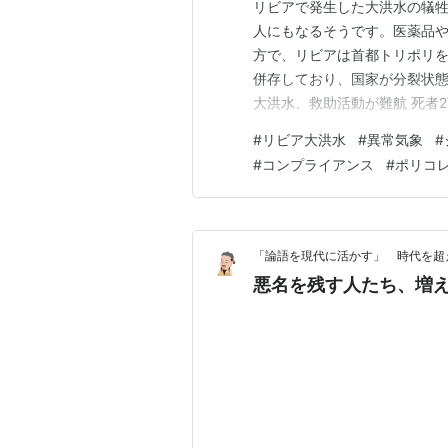
リビアで発生した大洪水の犠牲
人にもなるそうです。医薬品
方で、リビアは首都トリポリ
併存しており、国家が分裂状態
大洪水、救助活動が難航 死者2
カダフィ政権が崩壊して以降
#
リビア大洪水
#
異常気象
#
い状況になっていたといいます
#
コンプライアンス
#
ポリコ
重要性を改めて思い知らされま
「論語を現代に活かす」 時代を超
悪名を残す人たち、増