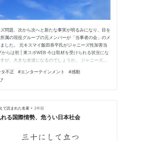
ーズ問題、次から次へと新たな事実が明るみになり、目を
所所属の現役グループの元メンバーが「当事者の会」のメ
ました。 元キスマイ飯田恭平氏がジャニーズ性加害当
からは初 | 東スポWEB 今は取材を受けられる状況にな
すが、大きな余波になるのでしょうか。 ジャニーズ離
が加速し、ファンは戸惑いを隠せないようです。企業の
ータ不正
#
エンターテインメント
#
感動
対応は鈍いようです。所属タレントが出演するテレビ番組
び
を受け、一部企業で…
•
えて読まれた名著
3年前
乱れる国際情勢、危うい日本社会