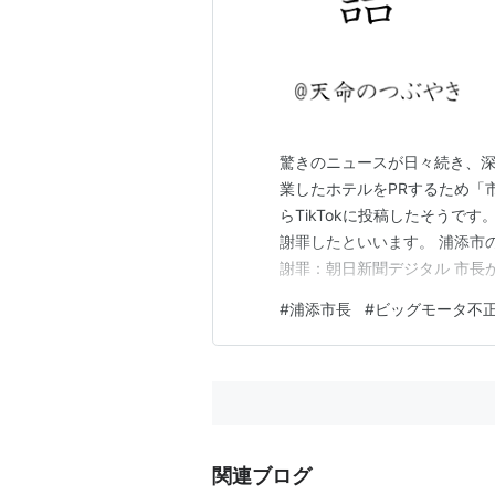
驚きのニュースが日々続き、深
業したホテルをPRするため「
らTikTokに投稿したそうで
謝罪したといいます。 浦添市
謝罪：朝日新聞デジタル 市長
性はホテル従業員という設定
#
浦添市長
#
ビッグモータ不
場面もある。（出所：朝日新聞
内容を決めたそうです。市長は
関連ブログ