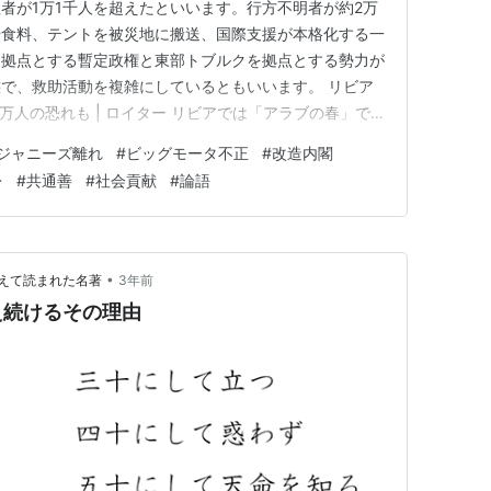
者が1万1千人を超えたといいます。行方不明者が約2万
や食料、テントを被災地に搬送、国際支援が本格化する一
を拠点とする暫定政権と東部トブルクを拠点とする勢力が
で、救助活動を複雑にしているともいいます。 リビア
万人の恐れも | ロイター リビアでは「アラブの春」で
、群雄割拠の状態になり、インフラ整備に手が回っていな
ジャニーズ離れ
#
ビッグモータ不正
#
改造内閣
。 異常気象の脅威をまざまざと感じ、政治的な安定の
レ
#
共通善
#
社会貢献
#
論語
す。 ロシアによる…
•
えて読まれた名著
3年前
え続けるその理由