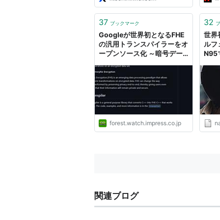
37
32
ブックマーク
Googleが世界初となるFHE
世界
の汎用トランスパイラーをオ
ルフ
ープンソース化 ～暗号デー
N9
タを復号せずにそのまま処理
イバシ
／ユーザーのプライバシーを
ロジ
保護しつつ、データを加工で
きる
forest.watch.impress.co.jp
n
関連ブログ