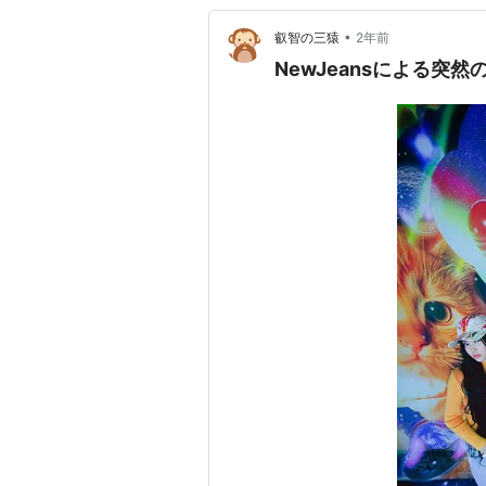
•
叡智の三猿
2年前
NewJeansによる突然