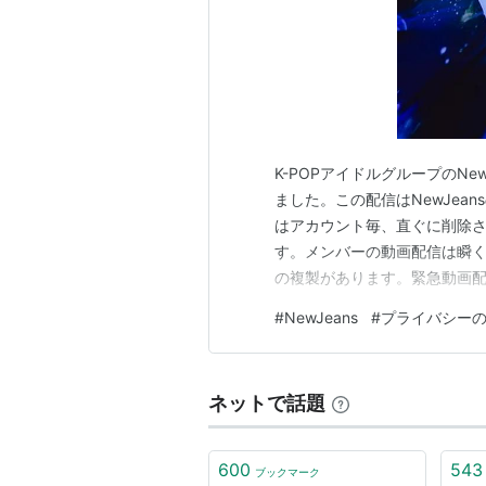
K-POPアイドルグループのNew
ました。この配信はNewJea
はアカウント毎、直ぐに削除され
す。メンバーの動画配信は瞬
の複製があります。緊急動画配信は
属。HYBEはADORの親会
#
NewJeans
#
プライバシー
内容でした。最早、NewJea
であるミ…
ネットで話題
600
543
ブックマーク