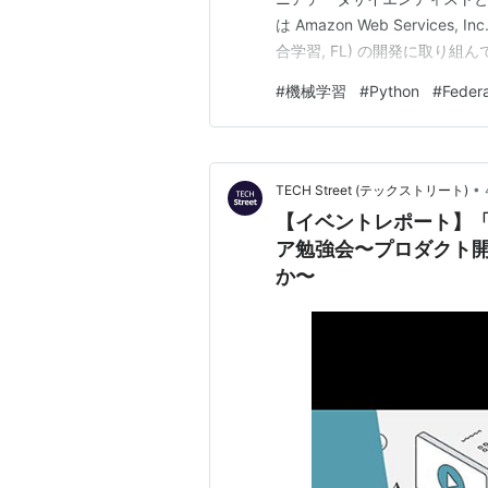
は Amazon Web Services,
合学習, FL) の開発に取り組んでいま
ご覧ください。 本記事は，FL の
#
機械学習
#
Python
#
Feder
•
TECH Street (テックストリート)
【イベントレポート】
ア勉強会〜プロダクト
か〜