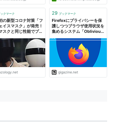
29
ブックマーク
ブックマーク
初の新型コロナ対策「フ
Firefoxにプライバシーを保
ェイスマスク」が発売！
護しつつブラウザ使用状況を
5マスクと同じ性能でプラ
集めるシステム「Oblivious
ーも保護 (2/2) - ナゾ
HTTP(OHTTP)」と
ー
「Distributed Aggregation
Protocol(DAP)」が導入さ
れる予定
azology.net
gigazine.net