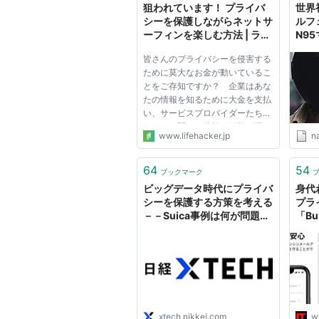
狙われています！ プライバ
世界
シーを保護しながらネットサ
ルフ
ーフィンを楽しむ方法 | ライ
N9
フハッカー・ジャパン
イバ
皆さんのプライバシーを侵害する
ために莫大なお金が動いているこ
とをご存知ですか？ 企業はあな
たの情報を知るために大金を支払
い、サービスプロバイダーたちは
あなたに関する情報を可能な限り
www.lifehacker.jp
n
集めようと必死になっています。
皆さんはどうやって自分の情報を
彼らの手から守りますか？ この
64
54
ブックマーク
記事では、プライバシーを保...
ビッグデータ時代にプライバ
身代
シーを保護する方策を考える
プラ
－－Suica事例は何が問題だ
「Bu
ったのか
xtech.nikkei.com
w