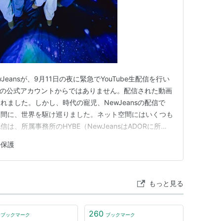
Jeansが、9月11日の夜に緊急でYouTube生配信を行い
nsの公式アカウントからではありません。配信された動画
ました。しかし、時代の寵児、NewJeansの配信で
く間に、世界を駆け巡りました。ネット空間にはいくつも
、所属事務所のHYBE（NewJeansはADORに所
社）による不当なメンバーに対する圧力・イジメを告発する
の保護
nsのメンバーは会社に対する信頼を失ってます。育ての親
もっと見る
260
ブックマーク
ブックマーク