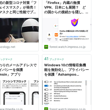
初の新型コロナ対策「フ
「Firefox」内蔵の無償
ェイスマスク」が発売！
VPN、日本にも展開？ ど
5マスクと同じ性能でプラ
の国からの接続かを隠し、プ
シーも保護 - ナゾロジー
ライバシーを保護／【やじう
まの杜】
azology.net
forest.watch.impress.co.jp
41
ブックマーク
ブックマーク
わりのメールアドレスで
Windows 10の情報収集機
イバシーを保護
能を無効化し、プライバシー
nsin」アプリ
を保護「Ashampoo
AntiSpy」NOT
SUPPORTED
ww.itmedia.co.jp
forest.watch.impress.co.jp