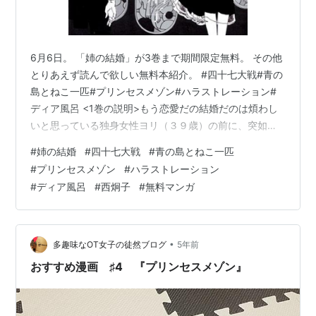
6月6日。 「姉の結婚」が3巻まで期間限定無料。 その他
とりあえず読んで欲しい無料本紹介。 #四十七大戦#青の
島とねこ一匹#プリンセスメゾン#ハラストレーション#
ディア風呂 <1巻の説明>もう恋愛だの結婚だのは煩わし
いと思っている独身女性ヨリ（３９歳）の前に、突如と
して幼なじみと名乗る怪しいイケメンが現れる。新手の
#
姉の結婚
#
四十七大戦
#
青の島とねこ一匹
詐欺かと思いきや、本当に少年の頃からヨリを慕ってい
#
プリンセスメゾン
#
ハラストレーション
た精神科医・真木。しかし彼は妻帯者だった……。避けよ
#
ディア風呂
#
西炯子
#
無料マンガ
う避けようとするヨリを追い詰める真木。さらに真木の
妻はヨリにそっくりの容貌だった。同居する妹の心配を
よそに事態はだんだん泥沼に。この恋愛（？）の行く末
はどこに落ち着くのか？ 四十七大…
•
多趣味なOT女子の徒然ブログ
5年前
おすすめ漫画 ♯4 『プリンセスメゾン』