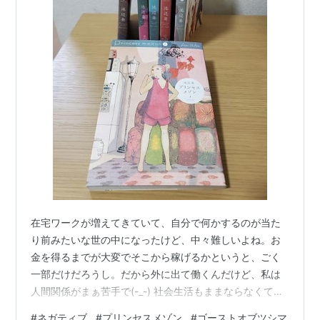
在宅ワークが増えてきていて、自分で何かするのが当た
り前みたいな世の中になったけど、中々難しいよね。お
金を得るまでが大変でそこから稼げるかというと、ごく
一部だけだろうし。だから外に出て働くんだけど、私は
人間関係がまぁ苦手で(-_-) 社会生活もままならなくて自
分で何かするのも向いてないという、まさにネガティブ
#
ネガティブ
#
プリンセスメゾン
#
ゴーストオブツシマ