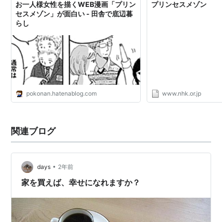
お一人様女性を描くWEB漫画「プリン
プリンセスメゾン
「プリンセスメゾン」のマンガのコマをアルで探す
セスメゾン」が面白い - 田舎で底辺暮
らし
pokonan.hatenablog.com
www.nhk.or.jp
関連ブログ
•
days
2年前
家を買えば、幸せになれますか？