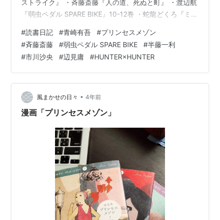
ストライク』 ・斉藤斎藤『人の道、死ぬと町』 ・渡辺航
『弱虫ペダル SPARE BIKE』10-12巻 ・蛇龍どくろ『ミホ
とユーコ』 ・蛇龍どくろ『シュガーミルク』 ・半藤一利
#
読書日記
#
青崎有吾
#
プリンセスメゾン
『歴史と人生』 ・ライリー・ハート『ボーイフレンドを
#
斉藤斎藤
#
弱虫ペダル SPARE BIKE
#
半藤一利
きわめてみれば』 ・市川沙央『ハンチバック』 ・辺見庸
#
市川沙央
#
辺見庸
#
HUNTER×HUNTER
『月』 ・冨樫義博『HUNTERxHUNTER』1-16巻 以下コ
メント・ネタバレあり
•
風まかせの日々
4年前
漫画「プリンセスメゾン」