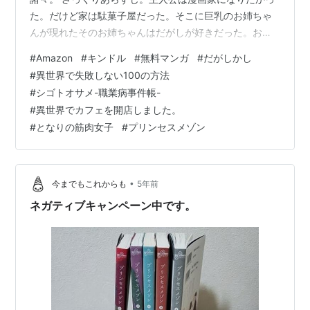
た。だけど家は駄菓子屋だった。そこに巨乳のお姉ちゃ
んが現れたそのお姉ちゃんはだがしが好きだった。お姉
ちゃんのおっぱいに誘われて渋々だがしに興味津々にな
#
Amazon
#
キンドル
#
無料マンガ
#
だがしかし
る主人公だった。 Aiのあらすじ（ELYZA）。間違ってな
#
異世界で失敗しない100の方法
いがあってない。漫画家押し。 漫画家を目指すという夢
#
シゴトオサメ-職業病事件帳-
があった鹿田ヨウが、漫画家になるという夢があった。
#
異世界でカフェを開店しました。
しかし、ある夏の日、鹿田ヨウの前に枝垂ほたるが現
#
となりの筋肉女子
#
プリンセスメゾン
れ、漫画家になるという夢があった。漫画家になる努力
をおろそかにしていたが、漫画家になる…
•
今までもこれからも
5年前
ネガティブキャンペーン中です。