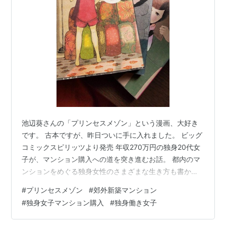
池辺葵さんの「プリンセスメゾン」という漫画、大好き
です。 古本ですが、昨日ついに手に入れました。 ビッグ
コミックスピリッツより発売 年収270万円の独身20代女
子が、マンション購入への道を突き進むお話。 都内のマ
ンションをめぐる独身女性のさまざまな生き方も書かれ
ていて、とても勇気をもらいます。 わたしは中古マンシ
#
プリンセスメゾン
#
郊外新築マンション
ョン市場しか調べたことがなかったのですが、ふと、こ
#
独身女子マンション購入
#
独身働き女子
の漫画を読んでいて、「新築コンパクトタイプならどの
エリアが予算内なのだろう」と思い、スーモで調べてみ