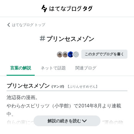
はてなブログ トップ
プリンセスメゾン
このタグでブログを書く
言葉の解説
ネットで話題
関連ブログ
プリンセスメゾン
(
マンガ
)
【
ぷりんせすめぞん
】
池辺葵
の漫画。
やわらかスピリッツ
（小学館）で2014年8月より連載
中。
解説の続きを読む
自らの家について考える女性を描く群像劇。“運命の物
件”を求め1人でモデルルームを回り続ける主人公・沼越