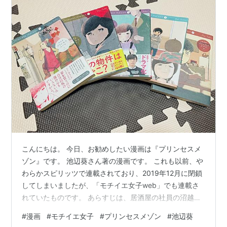
こんにちは。 今日、お勧めしたい漫画は『プリンセスメ
ゾン』です。 池辺葵さん著の漫画です。 これも以前、や
わらかスピリッツで連載されており、2019年12月に閉鎖
してしまいましたが、「モチイエ女子web」でも連載さ
れていたものです。 あらすじは、居酒屋の社員の沼越さ
んがモデルルームを巡り、”運命の物件”を探すという内容
#
漫画
#
モチイエ女子
#
プリンセスメゾン
#
池辺葵
です。 女性一人でマンションを買うというのは最近では