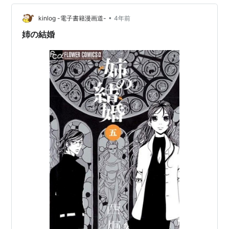
ました。 すると職場まで１時間前後かかりますが、見事
通勤圏内で、予算内の新築マンションがあることを知り
•
kinlog -電子書籍漫画道-
4年前
ました。 し、しんちく。。。 これ…
姉の結婚