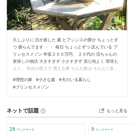
プリンセスメゾン (2) (ビッグコミ
ックス)
作者:
池辺 葵
発売日:
2016/02/12
メディア:
コミック
久しぶりに 日が差した 庭 ヒアシンスの蕾が ちょっとず
つ 膨らんでます ・ ・ 毎日 ちょっとずつ 読んでいる プ
リンセスメゾン 年収２５０万円、 ２０代の 沼ちゃんの
家探しの物語 大きすぎず 小さすぎず 居心地よく 環境も
よく、 自分の収入で 買える家 そんな家は そんなに多く
プリンセスメゾン (3) (ビッグコ
ミックス)
は ないかもしれないけれど・・ いろんな家や そこに暮
#
理想の家
#
小さな庭
#
犬のいる暮らし
らす人を眺めながら、 自分にとっての ちょうどよさや
作者:
池辺 葵
#
プリンセスメゾン
発売日:
2016/10/19
心地よさが より 具体的になっていく。。 状況や 家族構
メディア:
コミック
成は違っても、 そういうのは 自分のときと そんなに 変
わらないような 気がした ただ、遠くから いいなぁと 眺
ネットで話題
もっと見る
めているときと 現実味を帯びて 想像する…
著者: 池辺葵
28
9
ブックマーク
ブックマーク