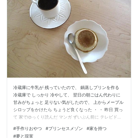
冷蔵庫に牛乳が 残っていたので、 鍋蒸しプリンを作る
冷蔵庫で しっかり 冷やして、 翌日の朝ごはん代わりに
甘みがちょっと 足りない気がしたので、 上からメープル
シロップをかけたら ちょうど良くなった ・ ・ 昨日 買っ
て 家でゆっくり読んだ マンガ ずいぶん前に テレビドラ
マで見て、 いつか 原作を読みたいと思っていた プリン
#
手作りおやつ
#
プリンセスメゾン
#
家を持つ
セスメゾン プリンセスメゾン（1) （ビッグ コミックス）
#
夢と現実