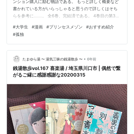
ンション購入に励む物語である。 もっと詳しく概要など
書かれている方がいらっしゃると思うので詳しくはそち
らを参考に.......。 全6巻、完結済である。 4巻目の第31
話に印象的な部分がある。 それは、マンション購入の際
#
大学生
#
漫画
#
プリンセスメゾン
#
おすすめ紹介
の沼ちゃんのセリフ 「身の丈に合わないものを欲しがっ
#
孤独
て手に入れてしまったのかもしれないと思ったりするん
です。」 私はこのセリフに共感した。 自分はたまに後先
のことを考えずに衝動買いしてしまったり、いきなり高
い買い物をしたりする。 別に今お金に切羽詰まっている
•
たまゆら湯 〜 湯気三昧の銭湯散歩 〜
6年前
わけではないので…
銭湯散歩vol.167 喜楽湯 / 埼玉県川口市 | 偶然で繋
がるご縁に感謝感謝な20200315