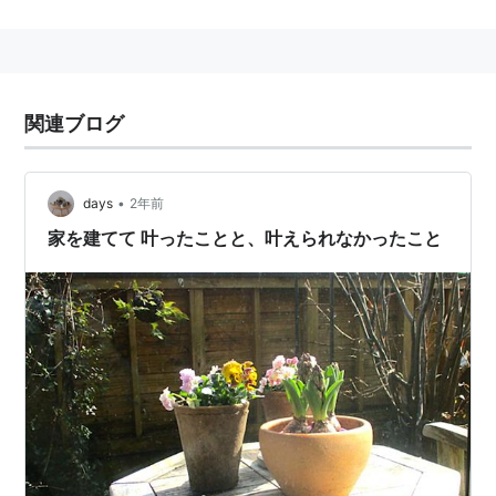
さんをはじめとする独身女性が、それぞれの理想のマイ
ホームについて考えたり探したりする姿を淡々と描く。
「このマンガがすごい！2016」オンナ編10位、第3回フ
ラウマンガ大賞特別賞を受賞。
関連ブログ
2016年10月25日より、NHK BSプレミアムでテレビド
ラマが放送。全8回。
•
days
2年前
コミックス
家を建てて 叶ったことと、叶えられなかったこと
プリンセスメゾン (1) (ビッグコミ
ックス)
作者:
池辺 葵
発売日:
2015/05/12
メディア:
コミック