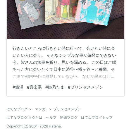
行きたいところに行きたい時に行って、会いたい時に会
いたい人に会う。 そんなシンプルな事が気軽にできない
今、皆さんの無事を祈り、思いを深める。 この日はご縁
あった方に会いたくて日中に渋谷〜幡ヶ谷〜と移動。そ
こまで都内中心に移動していながら、なぜか締めは川口
の喜楽湯のお風呂。 途中にも銭湯はあり幾多の誘惑はあ
#
銭湯
#
喜楽湯
#
姫乃たま
#
プリンセスメゾン
ったが、行きたくなってしまったのだから移動距離は関
係ない。 この日はまず渋谷LOFT9を訪れた。 お目当ては
姫乃たまさんの古本市だ。 本日13時から18時まで渋谷ロ
はてなブログ
>
マンガ
>
プリンセスメゾン
フト9さんのカフェスペースで安田理央さんとふたり古本
はてなブログ タグとは
ヘルプ
開発ブログ
はてなブログトップ
市をします！ エントランスフリーなので気軽に来て飲み
ましょう〜。な、の、で、す…
Copyright (C) 2001-
2026
Hatena.