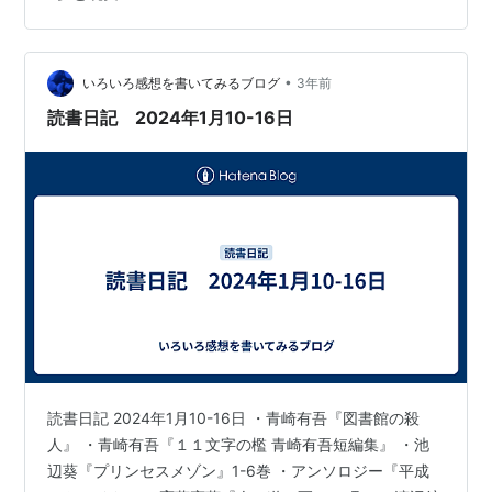
[ 池辺 葵 ]価格: 607 円楽天で詳細を見る 読み始めると、
映画のシーンみたいに たくさんの “間” があって、 想像
が膨らむ そして、出てくる人 みんなが それぞれ 孤独を
抱えながら、 自分の居心地…
•
いろいろ感想を書いてみるブログ
3年前
読書日記 2024年1月10-16日
読書日記 2024年1月10-16日 ・青崎有吾『図書館の殺
人』 ・青崎有吾『１１文字の檻 青崎有吾短編集』 ・池
辺葵『プリンセスメゾン』1-6巻 ・アンソロジー『平成