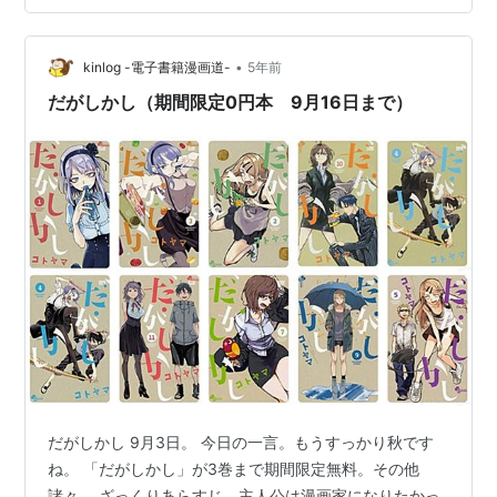
よくあることかと思いますが、7年前、まだ私が社会人に
なってそう経っていないときには衝撃を受けました。 私
•
は大学を卒業するまで実家に住んでいましたが、一人部
kinlog -電子書籍漫画道-
5年前
屋がない生活を送っていました。 そんな私だからこそ、
だがしかし（期間限定0円本 9月16日まで）
「自分の城」とも呼べる…
だがしかし 9月3日。 今日の一言。もうすっかり秋です
ね。 「だがしかし」が3巻まで期間限定無料。その他
諸々。 ざっくりあらすじ。主人公は漫画家になりたかっ