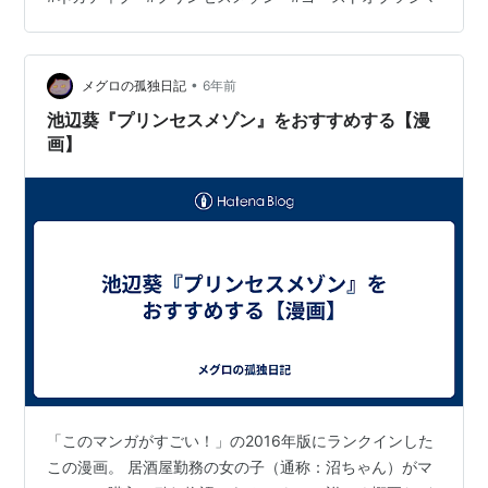
キャンペーン中の私です。 何となく、ただ生きてます。
こんなことをお友達ちゃんにメールしたら（本当迷
惑）、『存在自体に価値がある』と言ってくれました。
•
ちょっとバカにしてるでしょ？笑でも、嬉しかったで
メグロの孤独日記
6年前
す。ありがとう(´ー｀) そんな時は大好きなこの漫画を読
池辺葵『プリンセスメゾン』をおすすめする【漫
みます。時間だけはあるからね。 リンク…
画】
「このマンガがすごい！」の2016年版にランクインした
この漫画。 居酒屋勤務の女の子（通称：沼ちゃん）がマ