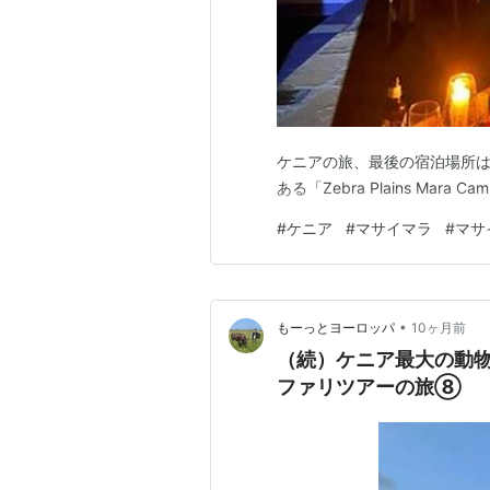
ケニアの旅、最後の宿泊場所
ある「Zebra Plains Mar
#
ケニア
#
マサイマラ
#
マサ
•
もーっとヨーロッパ
10ヶ月前
（続）ケニア最大の動
ファリツアーの旅⑧