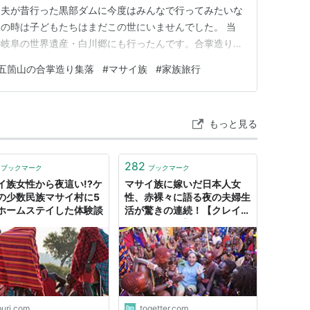
と夫が昔行った黒部ダムに今度はみんなで行ってみたいな
の時は子どもたちはまだこの世にいませんでした。 当
、岐阜の世界遺産・白川郷にも行ったんです。合掌造り集
す。 すごく良かったんですよ。本物の合掌造り集落。
五箇山の合掌造り集落
#
マサイ族
#
家族旅行
中も見られます。何よりすごいのは、今でもそこで暮らし
す。昔のままの家を、ずっと…
もっと見る
282
ブックマーク
ブックマーク
イ族女性から夜這い!?ケ
マサイ族に嫁いだ日本人女
の少数民族マサイ村に5
性、赤裸々に語る夜の夫婦生
ホームステイした体験談
活が驚きの連続！【クレイジ
ージャーニー】
buri.com
togetter.com