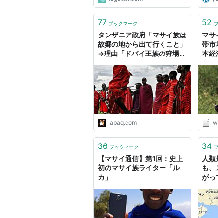
77
52
ブックマーク
タンザニア政府「マサイ族は
マサ
故郷の地から出て行くこと」
帯市
→理由「ドバイ王族の狩場に
本経
するため売ってしまったか
ら」…海外の反応 : らばQ
labaq.com
w
36
34
ブックマーク
【マサイ通信】第1回：史上
人類
初のマサイ族ライター「ル
も、
カ」
がっ
職業