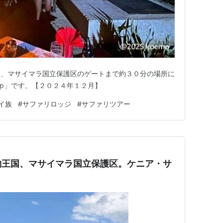
は、マサイマラ国立保護区のゲートまで約３０分の場所に
a Camp」です。【２０２４年１２月】
イ族
#
サファリロッジ
#
サファリツアー
物王国、マサイマラ国立保護区。ケニア・サ