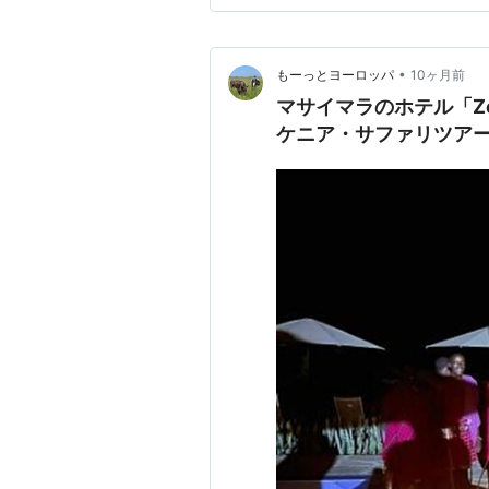
•
もーっとヨーロッパ
10ヶ月前
マサイマラのホテル「Zebr
ケニア・サファリツア