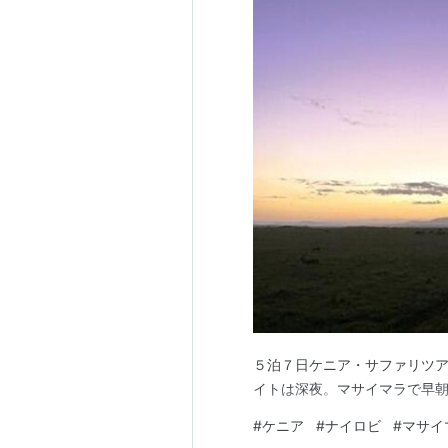
５泊７日ケニア・サファリツ
イトは深夜。マサイマラで早
#
ケニア
#
ナイロビ
#
マサイ