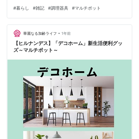
は麦茶ですし、食事の時はもちろん、合間合間の水分補
#
暮らし
#
雑記
#
調理器具
#
マルチポット
給も麦茶 季節が移り変わろうとしていても、ワタクシが
朝晩、麦茶作りに追われているのは、気のせいではな
い… 来年の夏、麦茶作りに追われる日々とは決別したい
•
ため改善策を考えておこう!と思っていたところ、存在を
華麗なる加齢ライフ
1年前
忘れていたマルチポットを思い出しました 【ポイント10
【ヒルナンデス】「デコホーム」新生活便利グッ
倍期間中】マルチポッ…
ズ～マルチポット～