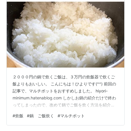
２０００円の鍋で炊くご飯は、３万円の炊飯器で炊くご
飯よりもおいしい。 こんにちは！ひよりです(^^) 前回の
記事で、マルチポットをおすすめしました。 hiyori-
minimum.hatenablog.com しかしお鍋の紹介だけで終わ
ってしまったので、改めて鍋でご飯を炊く方法を紹介し
たいと思います!(^^)! 本当に簡単なのでぜひやってみて下
#
炊飯
#
鍋 ご飯炊く
#
マルチポット
さい！ 鍋でご飯を炊く方法 今回は３合のお米を使用し炊
いていきます。 準備する物 準備する物は ・お米（３