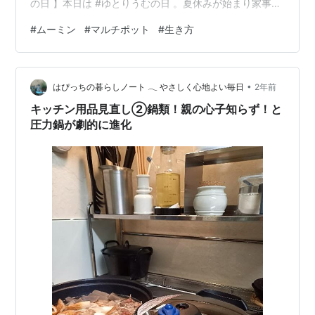
の日 】本日は #ゆとりうむの日 。夏休みが始まり家事が
より忙しくなる今日この頃。一つで７役こなすムーミン
#
ムーミン
#
マルチポット
#
生き方
のマルチポットはいかがでしょうか🍳 産み出されたゆと
りの時間を楽しめますように。
https://t.co/DmbLnbWHHi
•
pic.twitter.com/SXHVS4NLL1 — ムーミン公式
はぴっちの暮らしノート 𓂃 やさしく心地よい毎日
2年前
(@moomin_jp) July 15, 2024 まずパッと見て、可愛らし
キッチン用品見直し②鍋類！親の心子知らず！と
い…
圧力鍋が劇的に進化