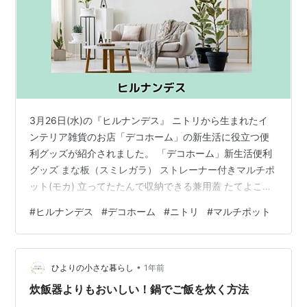
3月26日(水)の『ヒルナンデス』 ニトリから生まれたイ
ンテリア雑貨のお店「デコホーム」の新生活に役立つ便
利グッズが紹介されました。 「デコホーム」新生活便利
グッズ まな板（スミレガラ） ストレーナー付きマルチポ
ット(モカ) 立ってたたんで収納できる兼用蓋 たてよこピ
ーラー(モカ) シルク／コットン 両面使えるピローパッド
#
ヒルナンデス
#
デコホーム
#
ニトリ
#
マルチポット
ふとん収納 クッションカバー シール歯ブラシホルダー
(ライトモカ) ドレスタオル(シマエナガ) 「デコホーム」
新生活便利グッズ まな板（スミレガラ） 食材をこぼさず
•
移動できるガード付。高さ5mmでストッパーになりつつ
ひよりの小さな暮らし
1年前
包丁の刃先が当たらない高さに計算されています。 〔エ
炊飯器よりもおいしい！鍋でご飯を炊く方法
ントリ…