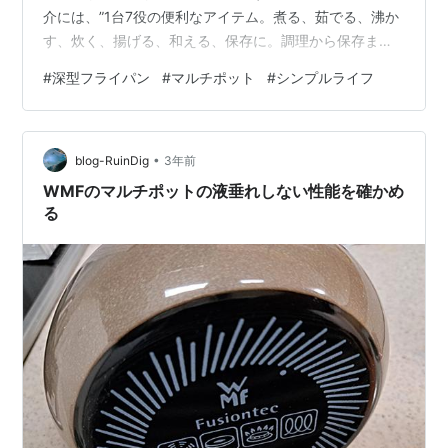
介には、”1台7役の便利なアイテム。煮る、茹でる、沸か
す、炊く、揚げる、和える、保存に。調理から保存まで
マルチに使えます”と記載があります。 確かにそのように
#
深型フライパン
#
マルチポット
#
シンプルライフ
使えるのですが、いまいち私には調理するにはポットの
間口が狭く、使っているIHコンロでは、揚げると炊くが
なぜかうまくいかなくて、結局お湯を沸かすぐらいでし
•
か、使わなくなりました。 代わりに購入したのが、深型
blog-RuinDig
3年前
フライパンです。 www.thermos.jp マルチポットの揚げ
WMFのマルチポットの液垂れしない性能を確かめ
る以外はこれで代用…
る