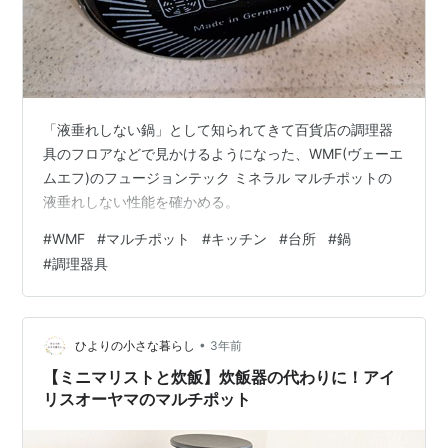
「液垂れしない鍋」として知られてきて百貨店の調理器
具のフロアなどで見かけるようになった、WMF(ヴェーエ
ムエフ)のフュージョンテック ミネラル マルチポットの
液垂れしない性能を確かめる。
#
WMF
#
マルチポット
#
キッチン
#
台所
#
鍋
#
調理器具
•
ひよりの小さな暮らし
3年前
【ミニマリストと炊飯】炊飯器の代わりに！アイ
リスオーヤマのマルチポット