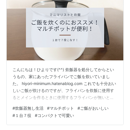
こんにちは！ひよりです(^^) 炊飯器を処分してからとい
うもの、家にあったフライパンでご飯を炊いていまし
た。 hiyori-minimum.hatenablog.com これでも十分おい
しいご飯が炊けるのですが、フライパンを炊飯に使用す
るとメインを作るときに使用するフライパンが無いとい
う事態に陥ってしまい…。 （我が家の鍋とフライパンは
#
炊飯器無し生活
#
マルチポット
#
ご飯がおいしい
これが全て。一番大きなフライパンで炊飯するので、炊
#
１台７役
#
コンパクトで可愛い
飯中はメインが作れなくなる。） 「そろそろ手頃な鍋が
欲しいなあー」と思っていたところ、ご飯を炊くのにぴ