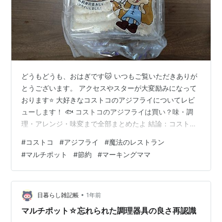
どうもどうも、おはぎです🐱 いつもご覧いただきありが
とうございます。 アクセスやスターが大変励みになって
おります⭐ 大好きなコストコのアジフライについてレビ
ューします！ 🐟 コストコのアジフライは買い？味・調
理・アレンジ・味変まで全部まとめたよ 結論：コストコ
のアジフライは“臭みなし・薄衣・子どもも食べやすい”神
#
コストコ
#
アジフライ
#
魔法のレストラン
ストック コストコのアジフライは、衣が薄くて軽いタイ
#
マルチポット
#
節約
#
マーキングママ
プ。 お刺身用のアジを使ってるから臭みがなく、子ども
でも食べやすい👍 価格：1698円 内容量：850g 調理：
揚げ焼きでOK アレンジ：アジフライサンドが優勝🏆 忙
しい日の“あと1品”にも、がっつりメインにも使える万能
•
日暮らし雑記帳
1年前
フライ(^^)…
マルチポット☆忘れられた調理器具の良さ再認識