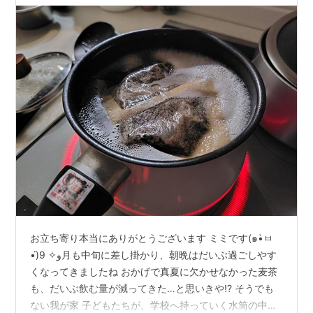
お立ち寄り本当にありがとうございます ミミです(๑•̀ㅂ
•́)و✧ 9月も中旬に差し掛かり、朝晩はだいぶ過ごしやす
くなってきましたね おかげで真夏に欠かせなかった麦茶
も、だいぶ飲む量が減ってきた…と思いきや!? そうでも
ない我が家 子どもたちが、学校へ持っていく水筒の中身