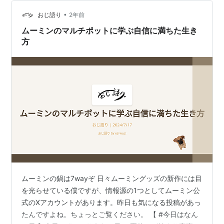
合） ・蓋つきの鍋 です。 私はアイリスオーヤマのマル
•
チポットを使用していますが、鍋であればなんでも大丈
おじ語り
2年前
夫です。 リンク 手順 １，お米を洗い、水を…
ムーミンのマルチポットに学ぶ自信に満ちた生き
方
ムーミンの鍋は7wayぞ 日々ムーミングッズの新作には目
を光らせている僕ですが、情報源の1つとしてムーミン公
式のXアカウントがあります。昨日も気になる投稿があっ
たんですよね。ちょっとご覧ください。 【 #今日はなん