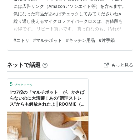
には広告リンク（Amazonアソシエイト等）を含みます。
気になった商品があればチェックしてみてくださいね※
繰り返し使えるマイクロファイバークロスは、お値段も
お得です。 リピート買いです。 真っ白なのも、汚れがわ
かりやすくてよいです。 いろんなところに使えて便利で
#
ニトリ
#
マルチポット
#
キッチン用品
#
片手鍋
す。 使っていた片手鍋が壊れてしまったので、買い替え
ました。 ニトリのマルチポットは、8種の調理ができる
優れものです。 IHでも使えるそうです。 １０種類の調理
ネットで話題
もっと見る
ができるマルチポットも店頭に並んでいました。 そちら
は「蒸す」こともできるようです。 まずはごはんを炊い
てみました。 2合…
5
ブックマーク
1つ7役の「マルチポット」が、かさば
らないのに大活躍！あの“調理ストレ
ス”からも解放されたよ | ROOMIE（ル
ーミー）