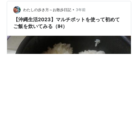
ったりな万能鍋を見つけました！ それがマルチポットで
す！ このマルチポット本当に優秀なんです！！！ あまり
•
わたしの歩き方～お散歩日記
3年前
にも…
【沖縄生活2023】マルチポットを使って初めて
ご飯を炊いてみる（IH）