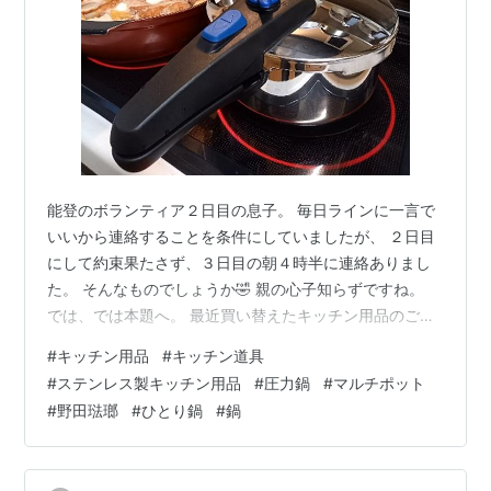
能登のボランティア２日目の息子。 毎日ラインに一言で
いいから連絡することを条件にしていましたが、 ２日目
にして約束果たさず、３日目の朝４時半に連絡ありまし
た。 そんなものでしょうか🤣 親の心子知らずですね。
では、では本題へ。 最近買い替えたキッチン用品のご紹
介。 お料理は好きなのでもちろん圧力鍋持っていまし
#
キッチン用品
#
キッチン道具
た。 でも、シューと鳴る音が大きくて怖くて挫折。あま
#
ステンレス製キッチン用品
#
圧力鍋
#
マルチポット
り使わなくて処分した😇 代わりに kingの無水鍋を使って
#
野田琺瑯
#
ひとり鍋
#
鍋
いました。 おでんの大根の下ごしらえやさつま芋をふか
したり😊 見た目もシンプルで好きです。 何しろステンレ
ス製が好きなので。 【特典付】KING無水鍋20 キング無