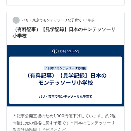
ぱる」や「つかむ」と言う動きが発達する？時期だそう
でそう言う類のおもちゃを与えると効果的だよとのこ
と。近所におもちゃ屋がないので作りました😊笑 まとめ
•
パリ・東京でモンテッソーリな子育て
1年前
ます！！！ 準備するもの 作り方…
（有料記事）【見学記録】日本のモンテッソーリ
小学校
＊記事公開直後のため1,000円値下げしています。約2週
間後に元の価格に戻す予定です＊日本のモンテッソーリ
教育は幼稚園までがほとんど。