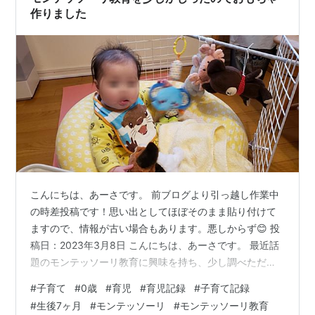
作りました
こんにちは、あーさです。 前ブログより引っ越し作業中
の時差投稿です！思い出としてほぼそのまま貼り付けて
ますので、情報が古い場合もあります。悪しからず😊 投
稿日：2023年3月8日 こんにちは、あーさです。 最近話
題のモンテッソーリ教育に興味を持ち、少し調べただけ
で知った気になってる私です😀 簡単に言うと成長過程に
#
子育て
#
0歳
#
育児
#
育児記録
#
子育て記録
合わせた教育をしましょうねと言う話ですよね。簡単に
#
生後7ヶ月
#
モンテッソーリ
#
モンテッソーリ教育
言いすぎかな？ 私の娘が今7ヶ月です。 この頃は「ひっ