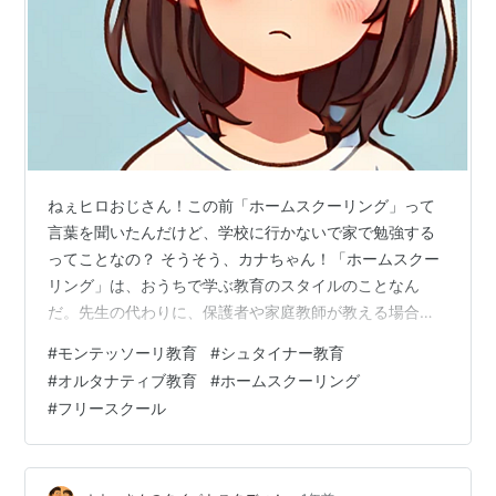
ねぇヒロおじさん！この前「ホームスクーリング」って
言葉を聞いたんだけど、学校に行かないで家で勉強する
ってことなの？ そうそう、カナちゃん！「ホームスクー
リング」は、おうちで学ぶ教育のスタイルのことなん
だ。先生の代わりに、保護者や家庭教師が教える場合が
多いよ。 もちろん、最近ではオンライン教材や動画授業
#
モンテッソーリ教育
#
シュタイナー教育
なんかもたくさん使われてるんだよ。 へぇ〜！✨おうち
#
オルタナティブ教育
#
ホームスクーリング
が教室になるってことなんだね！ 不登校も怖くない！ホ
#
フリースクール
ームスクール超実践法: 日本でのホームスクールの実践方
法と不登校児の成長への道 作者:シンプリスト ヒュー
Independently published Amazon 🌍世界ではけっこう