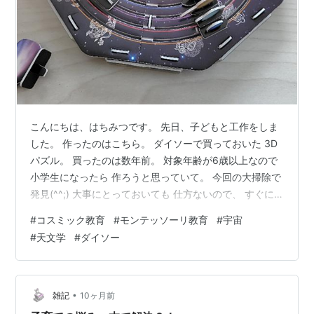
こんにちは、はちみつです。 先日、子どもと工作をしま
した。 作ったのはこちら。 ダイソーで買っておいた 3D
パズル。 買ったのは数年前。 対象年齢が6歳以上なので
小学生になったら 作ろうと思っていて。 今回の大掃除で
発見(^^;) 大事にとっておいても 仕方ないので、 すぐに
作ることにしました。 中身はこんな感じ。 簡単に切り離
#
コスミック教育
#
モンテッソーリ教育
#
宇宙
せます。 箱の裏に作り方が 書いてあります。 簡単な部
#
天文学
#
ダイソー
分は子どもにお任せ。 太陽や土台は難しかったようで、
わたしが手伝いました。 「水金地火木土天海～」 子ども
が歌いながら 並べていきます。 あれ？ その言い方教え
たっけ？ と思っていたら、 ニャンちゅう宇宙放送チュ…
•
雑記
10ヶ月前