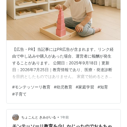
【広告・PR】当記事にはPR広告が含まれます。リンク経
由で申し込みや購入があった場合、運営者に報酬が発生
することがあります。 公開日：2025年9月18日｜更新
日：2026年7月25日｜教育情報であり、医療・発達診断
を目的としたものではありません。 家庭で始めるとき
は、教具を増やす前に「自分で選び、元に戻せる環境」
#
モンテッソーリ教育
#
幼児教育
#
家庭学習
#
知育
を一角だけ整えます。 家庭でモンテッソーリ教育を始め
#
子育て
るなら、最初に高価な教具を買う必要はありません。ま
ず、子どもの手が届く場所へ活動を一つだけ置き、何を
繰り返すかを観察します。その後、日用品で試し、必要
性が見えた教具だけの商品仕様と安全表示を確認する順
•
ちょこんと きみがいる
1年前
番なら、家庭の負担と買い過ぎを抑…
モンテッソーリ教育を少しかじったのでおもちゃ