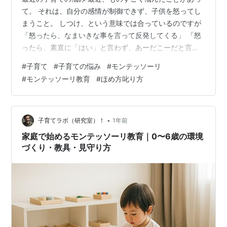
て。 それは、自分の感情が制御できず、子供を怒ってし
まうこと。 しつけ、という意味では合っているのですが
「怒ったら、なまいきな事を言って反発してくる」 「怒
ったら、素直に「はい」と言わず、あーだこーだと言い
訳しまくる」 子育ての方法が間違っているのか？！ 私が
#
子育て
#
子育ての悩み
#
モンテッソーリ
間違っているのか？！ ひたすら、もやもやしていまし
#
モンテッソーリ教育
#
ほめ方叱り方
た。 人の悩みは、だいたい本に解決法が書いてある 人に
相談できないタイプの私は、いつも本に頼ります。 やっ
ぱり、一方的に言うだけではダメなんですよね～。 『き
ちんと伝える』って大事です。 子育てと言えば、モンテ
•
子育てラボ（研究室）！
1年前
ッソーリ！ 心配しすぎて先…
家庭で始めるモンテッソーリ教育｜0〜6歳の環境
づくり・教具・見守り方