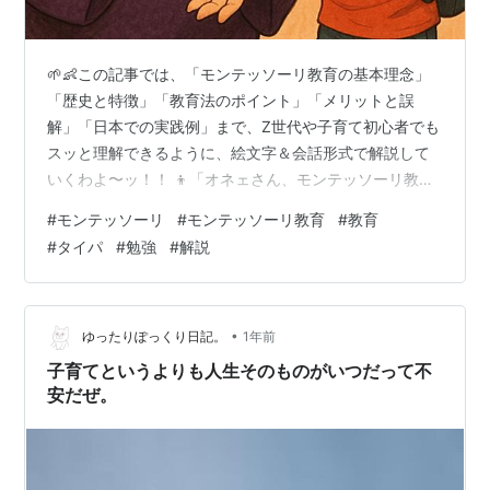
🌱👶この記事では、「モンテッソーリ教育の基本理念」
「歴史と特徴」「教育法のポイント」「メリットと誤
解」「日本での実践例」まで、Z世代や子育て初心者でも
スッと理解できるように、絵文字＆会話形式で解説して
いくわよ〜ッ！！ 👦「オネェさん、モンテッソーリ教育
って、よく聞くけど…結局どういう教育なの？子どもが
#
モンテッソーリ
#
モンテッソーリ教育
#
教育
好きなことだけやってるの？」👠「それ、よくある誤解
#
タイパ
#
勉強
#
解説
なのよ、ぼうやッ！！モンテッソーリ教育は、“放任”で
も“自由すぎ”でもないの。“科学に基づいた、子ども自身
の力を引き出す教育”なのよ〜ッ！！」 【モンテッソーリ
教育の要約！】👠モンテッソーリ教育とは、子どもが本
•
ゆったりぽっくり日記。
1年前
来持っている“自ら成長しようとする力”…
子育てというよりも人生そのものがいつだって不
安だぜ。