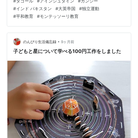
#
タゴール
#
アインシュタイン
#
ガンジー
した経歴もあります。 上流階級で、その役割を果たした
#
インド パキスタン
#
大英帝国
#
独立運動
という印象ですね。 冒頭のフレーズは、ラビンドラナー
#
平和教育
#
モンテッソーリ教育
ト・タゴールが遺したものです。 平和を願いながらも、
真実を大切にしたというニュアンスを感じます。 インド
は「…1947年に大英帝国から独立し、面積では世界で7番
目に大きく、2023年以降は世…
•
のんびり生活備忘録
9ヶ月前
子どもと星について学べる100円工作をしました