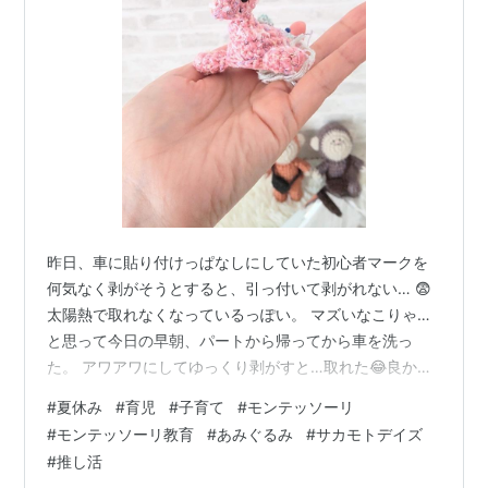
昨日、車に貼り付けっぱなしにしていた初心者マークを
何気なく剥がそうとすると、引っ付いて剥がれない… 😨
太陽熱で取れなくなっているっぽい。 マズいなこりゃ…
と思って今日の早朝、パートから帰ってから車を洗っ
た。 アワアワにしてゆっくり剥がすと…取れた😂良かっ
た。 『車につけっぱなしにしないでください』ってちゃ
#
夏休み
#
育児
#
子育て
#
モンテッソーリ
んと注意書きもあったのにものぐさの結果これだ。 でも
#
モンテッソーリ教育
#
あみぐるみ
#
サカモトデイズ
車も綺麗になったので結果オーライ。 今日は夫も休みだ
#
推し活
から子供分の負担は減るかと思ったが、朝からずっと家