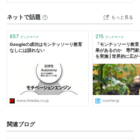
庭内ストーカーを受けている。 え、まだ9時過ぎな
の…???（デジャブ） 💜💜💜 火曜日は遂に横浜、東京に
ネットで話題
もっと見る
行く。 サカモトデイズ展は2日前か…
657
215
ブックマーク
ブックマーク
Googleの成功はモンテッソーリ教育
「モンテッソーリ教育
なしには語れない
果があるのか 専門家
を実施 | 世界的に広
ど…
www.itmedia.co.jp
courrier.jp
関連ブログ