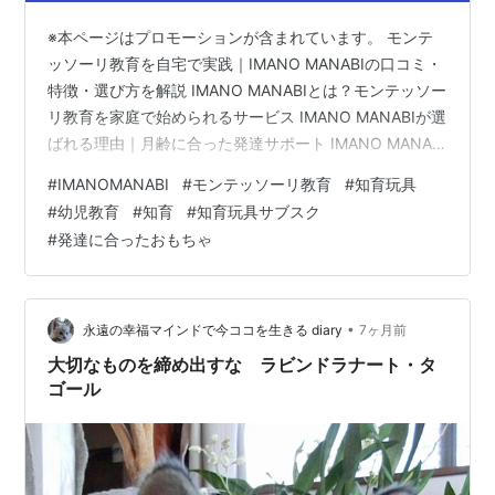
※本ページはプロモーションが含まれています。 モンテ
ッソーリ教育を自宅で実践｜IMANO MANABIの口コミ・
特徴・選び方を解説 IMANO MANABIとは？モンテッソー
リ教育を家庭で始められるサービス IMANO MANABIが選
ばれる理由｜月齢に合った発達サポート IMANO MANABI
の口コミ・評判｜SNSで見られる評価傾向 IMANO
#
IMANOMANABI
#
モンテッソーリ教育
#
知育玩具
MANABIはこんな人におすすめ｜向いている家庭の特徴
#
幼児教育
#
知育
#
知育玩具サブスク
初めて知育に取り組む人 モンテッソーリ教育に興味があ
#
発達に合ったおもちゃ
る人 教材選びに時間をかけたくない人 発達に合った環境
を整えたい人 IMANO MANABIを利用するメリット・注意
点 メリット 注意点 他…
•
永遠の幸福マインドで今ココを生きる diary
7ヶ月前
大切なものを締め出すな ラビンドラナート・タ
ゴール