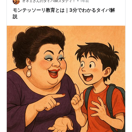
当たり…
•
オネェさんのタイパdeスタディ！
1年前
モンテッソーリ教育とは｜3分でわかるタイパ解
説