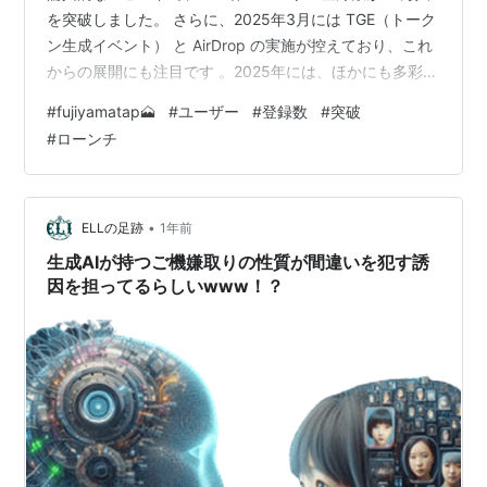
を突破しました。 さらに、2025年3月には TGE（トーク
ン生成イベント） と AirDrop の実施が控えており、これ
からの展開にも注目です 。2025年には、ほかにも多彩な
イベントや新しいリリースが予定されています。
#
fujiyamatap🗻
#
ユーザー
#
登録数
#
突破
FUJIYAMA TAPとは？ ゲームの始め方について
#
ローンチ
FUJIYAMA TAPとは？ 「FUJIYAMA TAP」は、
Telegram（テレグラム）内で遊べるミニアプリです。富
士山を背景に、タップ操作でコインを集める「タップ・
トゥ・アーン（Tap to Ear…
•
ELLの足跡
1年前
生成AIが持つご機嫌取りの性質が間違いを犯す誘
因を担ってるらしいwww！？