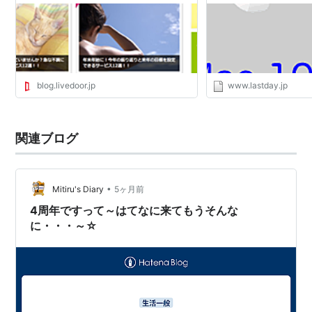
blog.livedoor.jp
www.lastday.jp
関連ブログ
•
Mitiru's Diary
5ヶ月前
4周年ですって～はてなに来てもうそんな
に・・・～☆