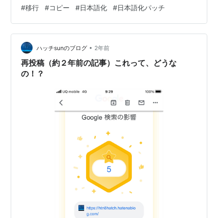
いくつかエディションがあります。 フリー版は - = - = -
#
移行
#
コピー
#
日本語化
#
日本語化パッチ
= - = - = - = - = - = - = - = - =…
•
ハッチsunのブログ
2年前
再投稿（約２年前の記事）これって、どうな
の！？