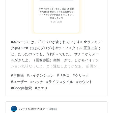
※本ページには、ﾌﾟﾛﾓｰｼｮﾝが含まれています※ ☆ランキン
グ参加中☆ にほんブログ村 #ライフスタイル 正直に言う
と、たったの５でも、うれP～でした。 サチコからメー
ルがきたよ。（画像参照）突然、きて、しかもハイテン
ション気味だったよ。どう返信しようかなぁ。 前回シリ
ーズリンク hatch51.com 「すばらしい結果ではありませ
#
再投稿
#
ハイテンション
#
サチコ
#
クリック
んか？このニュースをぜひ共有しましょう。」だっ
#
ユーザー
#
ハッチ
#
ライフスタイル
#
カウント
て〜。自分的には、ちょっと恥ずかしいくらいの数字だ
#
Google検索
#
クエリ
よ。全部で5クリックって、、、、。正直、ショボすぎま
せんかねー。 前回リンク hatch51.com きっと、サチコ
は僕を褒めているのではなくて、実はあわれみの情を抱
き…
•
ハッチsunのブログ
3年前