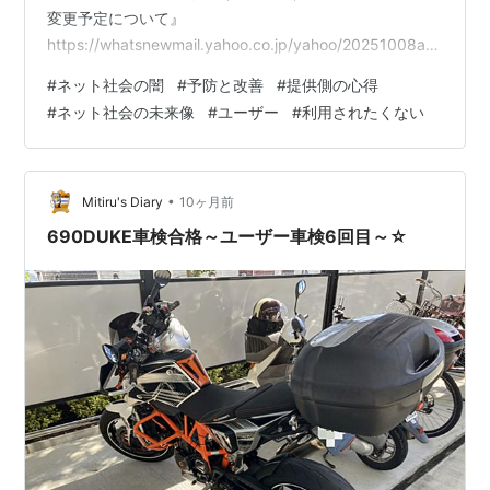
変更予定について』
https://whatsnewmail.yahoo.co.jp/yahoo/20251008a.h
tml
#
ネット社会の闇
#
予防と改善
#
提供側の心得
#
ネット社会の未来像
#
ユーザー
#
利用されたくない
•
Mitiru's Diary
10ヶ月前
690DUKE車検合格～ユーザー車検6回目～☆