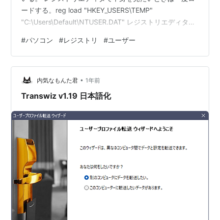
ードする。reg load "HKEY_USERS\TEMP"
"C:\Users\Default\NTUSER.DAT" レジストリエディタで
中身の確認や編集が終わったらアンロードを忘れずに。
#
パソコン
#
レジストリ
#
ユーザー
reg unload "HKEY_USERS\TEMP"
•
内気なもんた君
1年前
Transwiz v1.19 日本語化