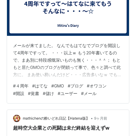
メールが来てました。 なんでもはてなでブログを開設し
て4周年ですって。 ・・・以上ｗ もう20年書いてるの
で、まあ別に特段感慨深いものも無く・・・＾＾； もと
もと居たGMOのブログが閉鎖って事で、色々と調べて此
方に。 まあ使い易いんだけど・・・広告多いなｗ でも今
はブログはオワコン（なのかな？）との事で、運営する
#
４周年
#
はてな
#
GMO
#
ブログ
#
オワコン
にもスポンサーは要るよね。 ただ個人的には自分の覚書
#
開設
#
覚書
#
儲け
#
ユーザー
#
メール
ブログなので、人様相手に儲ける気も無く、閲覧数を稼
ぐ書き方は目指してません。 自分が後に見返して「ふふ
っ」と笑える物が書けてたらヨシの精神です＾＾； は
い、はてなさんにはあんまり特にならないユーザーです
•
mathichenの酔いどれ日記【Hatena版】
9ヶ月前
いません。 って事で、今後も粛々…
超時空大企業との死闘は未だ終結を迎えずw