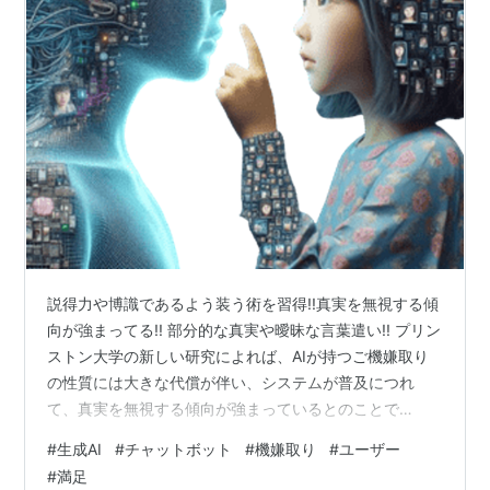
説得力や博識であるよう装う術を習得!!真実を無視する傾
向が強まってる!! 部分的な真実や曖昧な言葉遣い!! プリン
ストン大学の新しい研究によれば、AIが持つご機嫌取り
の性質には大きな代償が伴い、システムが普及につれ
て、真実を無視する傾向が強まっているとのことで
す・・・ 大規模言語モデル(LLM)の訓練の方法といえ
#
生成AI
#
チャットボット
#
機嫌取り
#
ユーザー
ば・・・ 事前学習 インターネットや書籍など、膨大な量
#
満足
のデータからモデルが学習する。 インストラクションチ