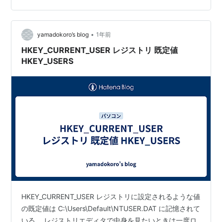
ューニング AIモデルに具体的な「指示」とそれに対する
「適切な回答」のペアのデータセットを学習させ、指示
に従って特定のタスクを的確に実行する能力を高める。
•
yamadokoro’s blog
1年前
これにより、AIはユーザ…
HKEY_CURRENT_USER レジストリ 既定値
HKEY_USERS
HKEY_CURRENT_USER レジストリに設定されるような値
の既定値は C:\Users\Default\NTUSER.DAT に記憶されて
いる。 レジストリエディタで中身を見たいときは一度ロ