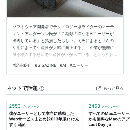
ソフトウェア開発者でテクノロジー系ライターのマーテ
ィン・アルダーソン氏が「２種類の異なるAIユーザーが
出現している」と指摘したらしい。同氏によると「AIの
活用によって生産性が大幅に向上する」「企業が無理に
AIを導入するせいで生産性が下がっている」という相反
する意見が出ることを説明できるようだ。 一つがパワー
#
記事紹介
#
GIGAZINE
#
AI
#
ユーザー
ユーザーで、AI導入に取り組み、ターミナルでClaude
Codeを使ったり数十もの非ソフトウェア系タスクでAIを
活用したりしているといい、にはそれほどITテクノロジ
ネットで話題
もっと見る
ーに詳しいわけではない人も多いという。もう一つはラ
イトユーザーで、こちらはChatGPTに質問をする程度の
人々だという。ちょっ…
2553
2463
ブックマーク
ブックマーク
僕がユーザーとして本当に感動した
すべてのMacユーザー
Webサービスまとめ(2013年版) : けん
かも無料なMacのアプリ
すう日記
Last Day. jp