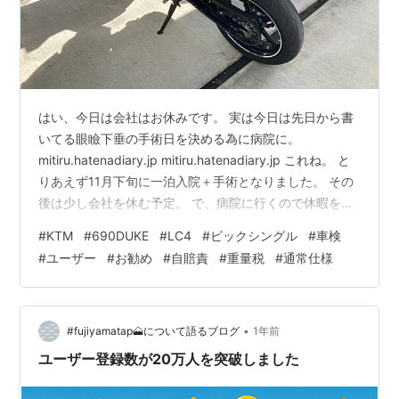
はい、今日は会社はお休みです。 実は今日は先日から書
いてる眼瞼下垂の手術日を決める為に病院に。
mitiru.hatenadiary.jp mitiru.hatenadiary.jp これね。 と
りあえず11月下旬に一泊入院＋手術となりました。 その
後は少し会社を休む予定。 で、病院に行くので休暇を取
ってたんですが 「あ、午後からのラウンドで車検行けば
#
KTM
#
690DUKE
#
LC4
#
ビックシングル
#
車検
余分に有休使わなくて良くね？」と思いつき、急遽午後
#
ユーザー
#
お勧め
#
自賠責
#
重量税
#
通常仕様
のラウンドでユーザー車検に。 思いのほか病院が長引い
て、内心は間に合うかヒヤヒヤでした＾＾； 昼は体力増
強で肉と米に。 ああ、もう優勝ｗ 今日は中落ちカルビに
しましたが、凄い脂の量と柔らかさでした…
•
#fujiyamatap🗻について語るブログ
1年前
ユーザー登録数が20万人を突破しました