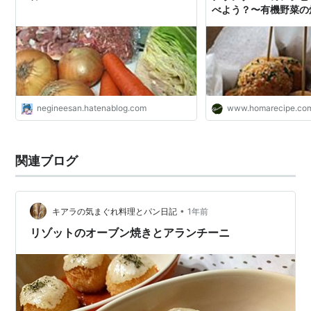
べよう？〜有機野菜の
negineesan.hatenablog.com
www.homarecipe.co
関連ブログ
•
キアラの気まぐれ料理とパン日記
1年前
リゾットのオーブン焼きとアランチーニ