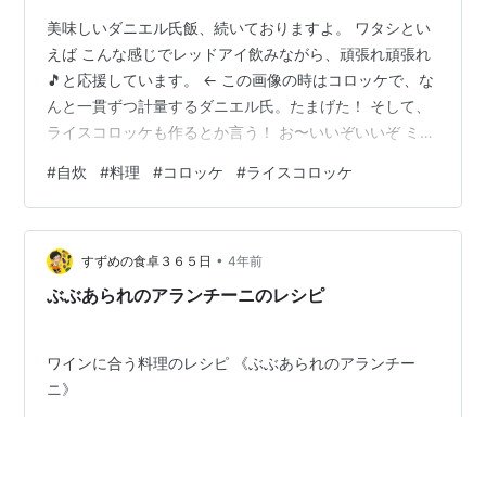
美味しいダニエル氏飯、続いておりますよ。 ワタシとい
えば こんな感じでレッドアイ飲みながら、頑張れ頑張れ
🎵と応援しています。 ← この画像の時はコロッケで、な
んと一貫ずつ計量するダニエル氏。たまげた！ そして、
ライスコロッケも作るとか言う！ お〜いいぞいいぞ ミー
トソースわざわざ作ってご飯と混ぜていましたよ😳 冷え
#
自炊
#
料理
#
コロッケ
#
ライスコロッケ
たら成形して衣付け！ チーズインですよ、奥さん！ 衣付
けくらい手伝った方がいいかなとかちらっと思ったけど
思っただけでレッドアイ飲み続けて待ちます。 そして 同
•
じB型なのに、ワタシ作ったらこんなにキレイにはならな
すずめの食卓３６５日
4年前
いなぁ。 ※血液型、関係ないやろ そしてレッドアイを飲
ぶぶあられのアランチーニのレシピ
み干した頃、出来上が…