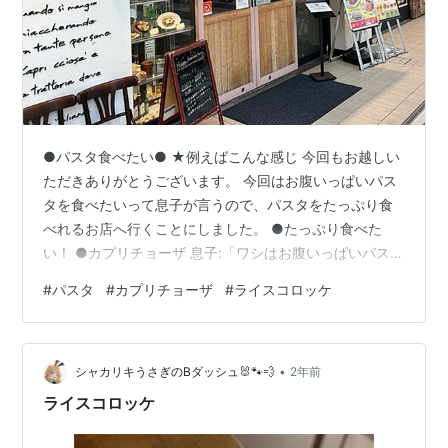
●パスタ食べたい● ★例えばこんな感じ 今回もお越しい
ただきありがとうございます。 今回はお腹いっぱいパス
タを食べたいって息子が言うので、パスタをたっぷり食
べれるお店へ行くことにしました。 ●たっぷり食べた
い！ ●カプリチョーザ 息子:「ワシはお腹いっぱいパスタ
食べたぁ〜い」 僕:「だから、ワシって言うのやめてぇ〜
#
パスタ
#
カプリチョーザ
#
ライスコロッケ
やぁ」 ママ:「この前TVでカプリやっててさぁー行く
ぅ？」 僕:「わぁー！久しぶりにええねぇー行こうや！」
息子:「そこ、美味しいのぉー？」 僕:「アホ、めちゃく
•
ちゃ美味しいがなぁ〜」 ●ハウスワイン 息子:「何でそん
シャカリキうさぎのBダッシュ🐰🐾💨
2年前
なん注文するん？」 僕:「イタリアン言うたらワインちゃ
ライスコロッケ
うか？」 息…