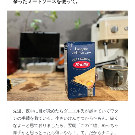
余ったミートソースを使って。
先週、夜中に目が覚めたらダニエル氏が起きていてワタ
シの半纏を着ている。小さいけんきつかろ〜もん、破く
なよーと思ておりましたら、翌朝「この半纏、めっちゃ
厚手かと思っとったら薄いやん！」て。だからナニよ。