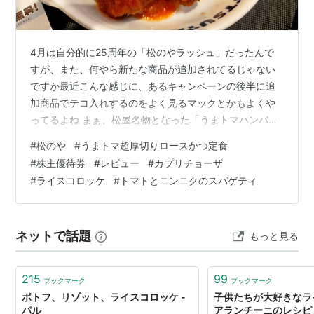
4月は自分的に25周年の「松のやラッシュ」だったんで
すが、また、何やら新たな商品が追加されてるじゃない
ですか最近こんな感じに、あるキャンペーンの後半に追
加商品でテコ入れするのをよく見るマックとかもよくや
ってるよね まぁ、松屋名物となった「うまトマハンバー
グ」のソースは自分的に結構好きなんで、こいつぁ喰っ
#
松のや
#
うまトマ超厚切りロースかつ定食
とかなきゃなってなもんですよといっても、まず思った
#
株主優待券
#
レビュー
#
カプリチョーザ
のが「カツにかけたら、衣のサクサク感がなくなってベ
#
ライスコロッケ
#
トマトとニンニクのスパゲティ
チャっとするんじゃ」という懸念でございますよカツ丼
とかの割り下がしみ込んだカツはウェルカムなくせに何
言ってんだって話ですが、ハンバーグほどの相乗効果は
ネットで話題
もっと見る
ないのではと思ったりする 食べ損ねたけど、松屋…
215
99
ブックマーク
ブックマーク
ポトフ、リゾット、ライスコロッケ -
子供たちが大好きなラ
パル
アランチーニのレシピ 