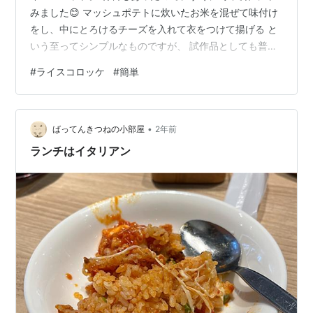
みました😊 マッシュポテトに炊いたお米を混ぜて味付け
をし、中にとろけるチーズを入れて衣をつけて揚げる と
いう至ってシンプルなものですが、 試作品としても普通
に食べられる美味しさでした！ これから、デミグラスソ
#
ライスコロッケ
#
簡単
ースをかけてみたり、ライスコロッケの味付けを工夫し
たり、 もっと美味しくなるように改良を重ねていきたい
と思います✨ （２つに割ってとろけるチーズがのびる・
•
映え写真を撮り忘れ、あっという間に完食してしまった
ばってんきつねの小部屋
2年前
のは無念極まりない🫤） 🎵こーむぎ〜こ〜 た〜ま〜ごに
ランチはイタリアン
ー パン粉〜を〜ま〜ぶ〜してー …