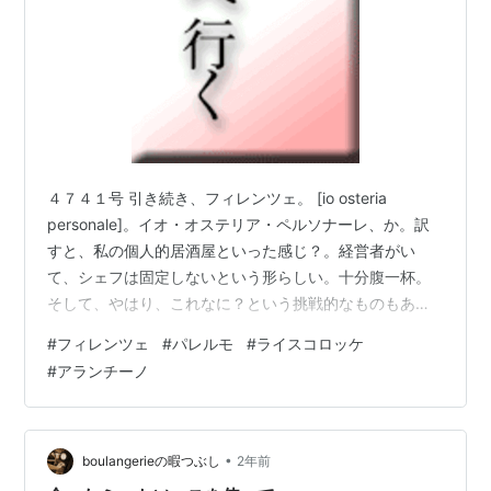
４７４１号 引き続き、フィレンツェ。 [io osteria
personale]。イオ・オステリア・ペルソナーレ、か。訳
すと、私の個人的居酒屋といった感じ？。経営者がい
て、シェフは固定しないという形らしい。十分腹一杯。
そして、やはり、これなに？という挑戦的なものもあ
り、なるほどイタリア、ヨーロッパの先端の料理はこん
#
フィレンツェ
#
パレルモ
#
ライスコロッケ
な感じなのか、と、刺激的であった。イタリアンもフレ
#
アランチーノ
ンチも先端ではもはや違いはないのかもしれぬ。 ここ、
サービスもさすがにちゃんとしていた。会計をし、タク
シーを呼んでもらえた。 外に出てみると、これ。 なにか
というと、門。フィレンツェの市壁（城壁）のサン・フ
•
boulangerieの暇つぶし
2年前
レディアーノ門（Porta…