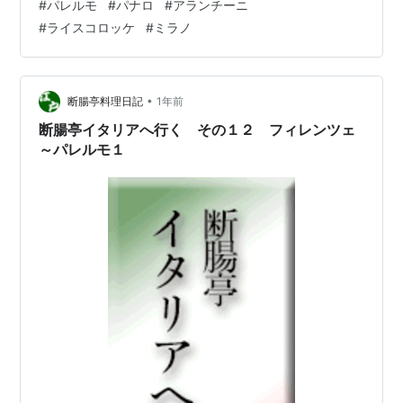
#
パレルモ
#
パナロ
#
アランチーニ
ゃんと、うまい。 ［Panaro］パナロというサンドイッチ
#
ライスコロッケ
#
ミラノ
系の店。 揚げ物などもあり、パレルモの屋台料理を標榜
しているよう。チェーンを目指しているが、今はここだ
け、といった感じか。 買ってきたのは、三つ。 サラミの
サンドイッチ。やっぱり、食べたくなる。 Panino con
•
断腸亭料理日記
1年前
salame, …
断腸亭イタリアへ行く その１２ フィレンツェ
～パレルモ１