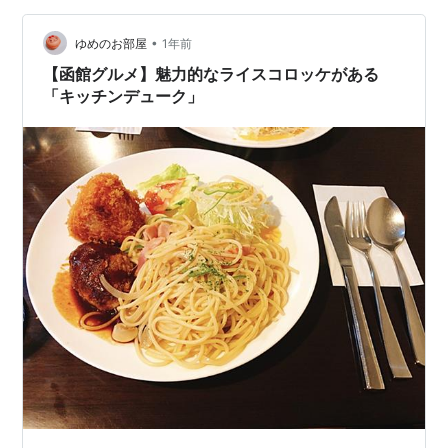
ブオイル 有塩バター 水 400～500g 塩胡椒 コンソメ(鶏
ガラスープの素など) パルミジャーノ･…
•
ゆめのお部屋
1年前
【函館グルメ】魅力的なライスコロッケがある
「キッチンデューク」