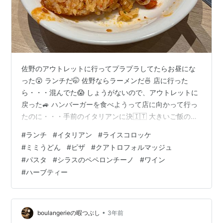
佐野のアウトレットに行ってプラプラしてたらお昼にな
った😮 ランチだ🤭 佐野ならラーメンだ🍜 店に行った
ら・・・混んでた😱 しょうがないので、アウトレットに
戻った🚙 ハンバーガーを食べようって店に向かって行っ
たのに・・・手前のイタリアンに決🇮🇹 大きいご飯のコ
ロッケをシェアしたら見た目が・・・😅 ミミうど
#
ランチ
#
イタリアン
#
ライスコロッケ
ん・・・耳たぶくらいの柔らかさだけど、すすれない ピ
#
ミミうどん
#
ピザ
#
クアトロフォルマッジュ
ザはクアトロ・フォルマッジびか パスタはしらすのペペ
#
パスタ
#
シラスのペペロンチーノ
#
ワイン
ロンチーノ🍝 となれば ワインをデカンタで🍷 食後はハ
#
ハーブティー
ーブティー🌿３人でシェアしたとはいえ、お腹いっぱい
😋
•
boulangerieの暇つぶし
3年前