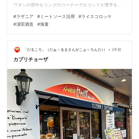
ワタシの背中をリングのコーナーでセコンドが選手をパ
ンパンと叩くようにして「どこまでが半纏かと思ったら
#
ラザニア
#
ミートソース活用
#
ライスコロッケ
全部肉やった」って。わし、格闘技選手か！ パンパンす
#
濵田酒造
#
海童
な！ そんな失敬なダニエル氏のご飯ですヨ。（パンの記
事はちょいお待ちくださいまし。）まだ食欲が今ひとつ
戻らず、食べたいものをリクエストして作ってもらう
日々。でも冷蔵庫ストックのミートソースをそろそろ使
•
「だるころ」（だぁ～るまさんがこぉ～ろんだ♪）
2年前
わねば、という事で映画を見に行ったモールのカル…
カプリチョーザ