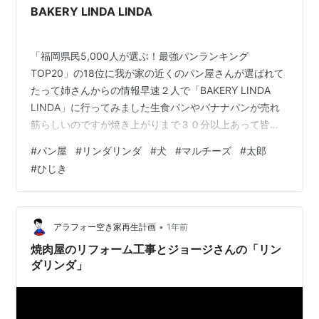
BAKERY LINDA LINDA
「福岡県民5,000人が選ぶ！最強パンランキング
TOP20」の18位に我が家の近くのパン屋さんが選ばれて
たって姉さんからの情報早速２人で「BAKERY LINDA
LINDA」に行ってみました生食パンやバナナパンが売れ
筋らしいのですが焼き上がりまで３０分以上あって皆さ
ん並んでいたので今日はひとまずあるものをゲットしよ
#
パン屋
#
リンダリンダ
#
犬
#
マルチーズ
#
太郎
うと言う事で姉さんはいろいろ大量に買っていましたが
#
ひじき
塩パンの手書きのPOPが随所にあったのでとりあえずお
ひとり様だし塩パン・あん塩パン・あんぱん買っていた
ら姉さんがチョコレートパンをくれたありがとう太郎が
シュウ酸カルシウム結石になってこれからは尿をアルカ
•
アラフォー空き家再生計画
1年前
リに傾けるフードを摂る様に言わ…
焼肉屋のリフォーム工事とジョージさんの「リン
ダリンダ」