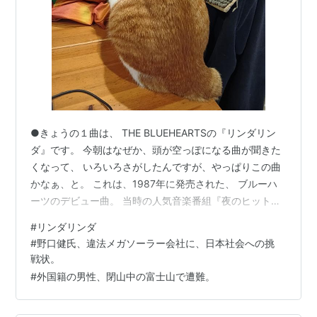
●きょうの１曲は、 THE BLUEHEARTSの『リンダリン
ダ』です。 今朝はなぜか、頭が空っぽになる曲が聞きた
くなって、 いろいろさがしたんですが、やっぱりこの曲
かなぁ、と。 これは、1987年に発売された、 ブルーハ
ーツのデビュー曲。 当時の人気音楽番組『夜のヒットス
タジオ』に出て、 司会の井上順さんに 「インディーズ
#
リンダリンダ
（自主製作）で話題になったそうですが、インディー
#
野口健氏、違法メガソーラー会社に、日本社会への挑
ズ、とは何のことですか？」 と訊かれた、ヴォーカルの
戦状。
甲本ヒロトは、 インド人の事はよくわかりません！ と答
#
外国籍の男性、閉山中の富士山で遭難。
えて、見事にメディアをけむに巻いたのが印象的でし
た。 もう一人の司会の吉村真理さんが、 本ッ当に、嫌そ