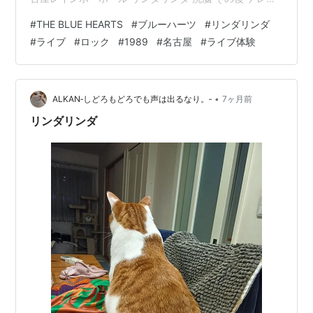
で聴いた「リンダリンダ」 僕がロックを好きになったき
#
THE BLUE HEARTS
#
ブルーハーツ
#
リンダリンダ
っかけはテレビだった。 そこで初めてリンダリンダ を聴
#
ライブ
#
ロック
#
1989
#
名古屋
#
ライブ体験
いた。中3だった。 それまで僕が聴いていた音楽とは、
何かが違った。うまく説明できないけれど、とにかく
「なんだこれ、頭がおかしい…」 と思った。 それがTHE
BLUE HEARTSとの出会いだった。 名古屋レインボーホ
•
ALKAN‐しどろもどろでも声は出るなり。‐
7ヶ月前
ール…
リンダリンダ