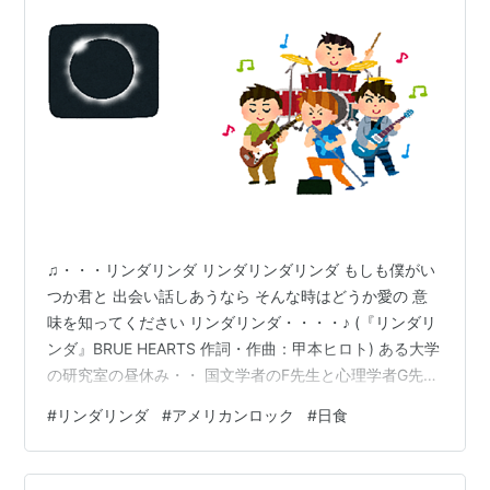
♫・・・リンダリンダ リンダリンダリンダ もしも僕がい
つか君と 出会い話しあうなら そんな時はどうか愛の 意
味を知ってください リンダリンダ・・・・♪ (『リンダリ
ンダ』BRUE HEARTS 作詞・作曲：甲本ヒロト) ある大学
の研究室の昼休み・・ 国文学者のF先生と心理学者G先生
と英文学者K先生が 食後のお茶を飲んでいると・・・ と
#
リンダリンダ
#
アメリカンロック
#
日食
つぜん学生放送の曲がながれてきた・・・ F「う
わ！・・・びっくり？・・なんです・・・こ
れ・・・？」 G「はは・・和製ロックバンドの曲です