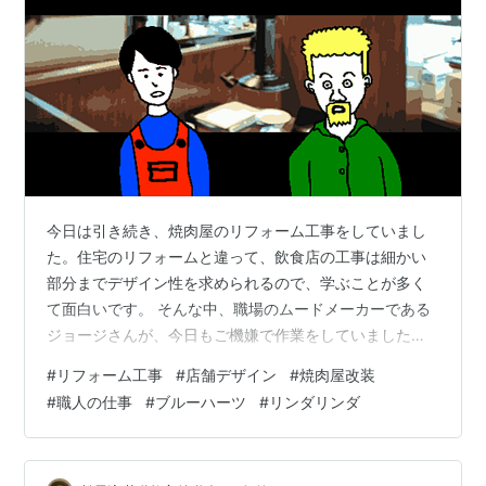
今日は引き続き、焼肉屋のリフォーム工事をしていまし
た。住宅のリフォームと違って、飲食店の工事は細かい
部分までデザイン性を求められるので、学ぶことが多く
て面白いです。 そんな中、職場のムードメーカーである
ジョージさんが、今日もご機嫌で作業をしていました。
彼はよく歌を口ずさみながら仕事をするのですが、今日
#
リフォーム工事
#
店舗デザイン
#
焼肉屋改装
は僕にも馴染みのある曲が聞こえてきました。 「リンダ
#
職人の仕事
#
ブルーハーツ
#
リンダリンダ
リンダ～！」と響く焼肉屋 「リンダリンダ～！リンダリ
ンダリンダぁ～ああ」 そう、ブルーハーツの名曲『リン
ダリンダ』です。懐かしい気持ちになり、思わず「ブル