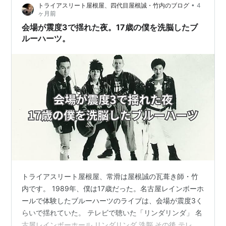
•
トライアスリート屋根屋、四代目屋根誠・竹内のブログ
4
よ・・・ 青春のエネルギーっていうか・・・心の爆発っ
ヶ月前
ていうか・・・ 学園反抗ものの延長線上にあるんでしょ
会場が震度3で揺れた夜。17歳の僕を洗脳したブ
うね・・・」 K「うん・…
ルーハーツ。
トライアスリート屋根屋、常滑は屋根誠の瓦葺き師・竹
内です。 1989年、僕は17歳だった。名古屋レインボーホ
ールで体験したブルーハーツのライブは、会場が震度3く
らいで揺れていた。 テレビで聴いた「リンダリンダ」 名
古屋レインボーホール リンダリンダ 洗脳 その後 テレビ