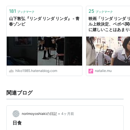
う愛
181
25
ブックマーク
ブックマーク
山下敦弘『リンダ リンダ リンダ』 - 青
映画「リンダ リンダ 
春ゾンビ
ル上映決定、ベボベ関
に嬉しいことはあまり
メントあり） - 音楽
hiko1985.hatenablog.com
natalie.mu
関連ブログ
•
norimoyoshiakiの日記
4ヶ月前
日食