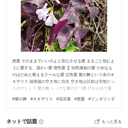
慈愛 そのままでいいのよと安心させる愛 まるごと包むよ
うに愛する、温かい愛 母性愛 ↕ 叱咤激励の愛 だめなも
のはだめと教えるクールな愛 父性愛 紫の舞という名のオ
キザリス 線路脇の空き地に自生 空き地は以前は宅地だっ
たのでしょう 紫の舞 シックな紫の三つ葉 ひかえめで素
朴な花なのに 「決してあなたをすてません」という花言
#
紫の舞
#
オキザリス
#
花言葉
#
慈愛
#
リンダリンダ
葉 ブルーハーツの 「リンダリンダ」を思わせます 写真
には写らない心の美 実際に接しないと感じない心の温か
さの美 恋じゃない愛じゃない 厚意、思いやりというやさ
ネットで話題
もっと見る
しさ 私からは手を離さないから安心して 大丈夫だよとい