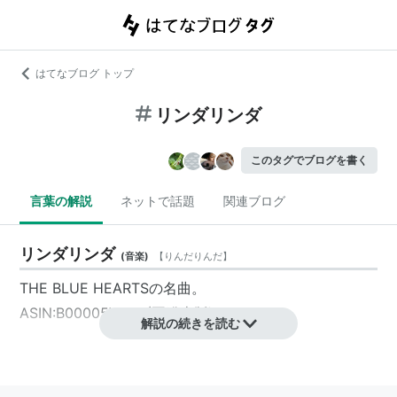
はてなブログ トップ
リンダリンダ
このタグでブログを書く
言葉の解説
ネットで話題
関連ブログ
リンダリンダ
(
音楽
)
【
りんだりんだ
】
THE BLUE HEARTSの名曲。
ASIN:B00005V8ZV
(再発売版)
解説の続きを読む