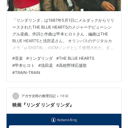
「リンダリンダ」は1987年5月1日にメルダックからリリ
ースされたTHE BLUE HEARTSのメジャーデビューシン
グル楽曲。作詞と作曲は甲本ヒロトさん，編曲はTHE
BLUE HEARTSと浅田孟さん。 オリンパスのデジタルカ
メラ「μ-DIGITAL」のCMソングとして使用された。ま
た，「TRAIN-TRAIN」などとともに，高校野球の応援歌
#
音楽
#
リンダリンダ
#
THE BLUE HEARTS
として演奏されることもあります。 youtu.be 楽曲名につ
#
甲本ヒロト
#
浅田孟
#
高校野球応援歌
いて甲本ヒロトさんは，「リンダとは誰か？」という質
#
TRAIN-TRAIN
問に対し，「僕もわからない。答えとかもともとないん
だよ。だから，リンダリンダって歌詞カードには書いて
ないでしょ。登録もしてないから自由に歌っ…
•
アガサ次郎の推理日記
1年前
映画『リンダ リンダ リンダ』