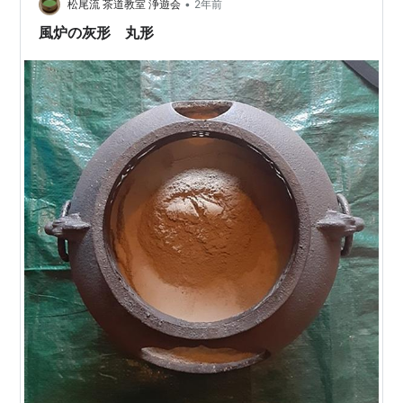
ーハーツが好きなんですね？」と聞いてみました。する
•
松尾流 茶道教室 浄遊会
2年前
と、ジョージさんは笑いながらこう言いました…
風炉の灰形 丸形