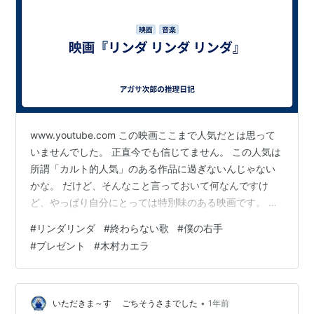
www.youtube.com この映画ここまで人気だとは思って
いませんでした。 正直今でも信じてません。 この人気は
所謂「カルト的人気」のある作品に過ぎないんじゃない
かな。 だけど、そんなこと言っておいて何なんですけ
ど、やっぱり自分にとっては特別味のある映画です。 映
画館で観るのはこの4K版含めて3回目、それ以外も含め
#
リンダリンダ
#
終わらない歌
#
僕の右手
ると10回以上は観てると思います。 それはやっぱりBase
#
プレゼント
#
木村カエラ
Ball Bearの関根史織が出演してるから。 自分はBase Ball
Bearより先に俳優・関根史織を観てしまっているから。
でもこの映画がきっかけでBase Ball Bearを好きになった
訳では全くないんですよ…
•
いただきま～す ごちそうさまでした
1年前