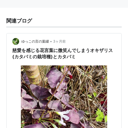
関連ブログ
•
ゆっこの言の葉綴
3ヶ月前
慈愛を感じる花言葉に微笑んでしまうオキザリス
(カタバミの栽培種)とカタバミ