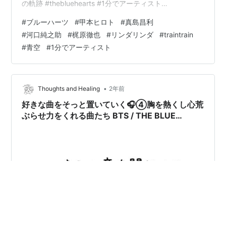
の軌跡 #thebluehearts #1分でアーティスト
#oneminuteartist youtubeの規約上、本来のレコードの
#
ブルーハーツ
#
甲本ヒロト
#
真島昌利
音源を使えないことをお詫び申し上げます。上記の理由
#
河口純之助
#
梶原徹也
#
リンダリンダ
#
traintrain
により、[重要]:著作権上、このFilmには商品の音源は使
#
青空
#
1分でアーティスト
用せず、image音源を使用させて頂いております。どう
ぞ、ご理解の程よろしくお願…
•
Thoughts and Healing
2年前
好きな曲をそっと置いていく🎧④胸を熱くし心荒
ぶらせ力をくれる曲たち BTS / THE BLUE
HEARTS