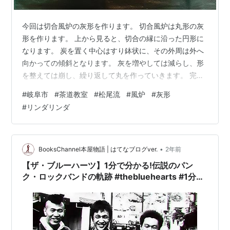
今回は切合風炉の灰形を作ります。 切合風炉は丸形の灰
形を作ります。 上から見ると、切合の縁に沿った円形に
なります。 炭を置く中心はすり鉢状に、その外周は外へ
向かっての傾斜となります。 灰を増やしては減らし、形
を整えては崩し、繰り返して丸を作っていきます。 完成
したのですが、肝心な所が撮影できません。これでは丸
#
岐阜市
#
茶道教室
#
松尾流
#
風炉
#
灰形
に見えません。 おわかりいただけるでしょうか。 傾斜や
#
リンダリンダ
山の高さを均一にできるかどうかが大事なのですが、そ
こが写せません。 写真には写らない美しさがあるという
ことにしておいてください。 松尾流茶道教室 浄遊会 生
徒募集中 (crayonsite.info)
•
BooksChannel本屋物語 | はてなブログver.
2年前
【ザ・ブルーハーツ】1分で分かる!伝説のパン
ク・ロックバンドの軌跡 #thebluehearts #1分で
アーティスト #oneminuteartist