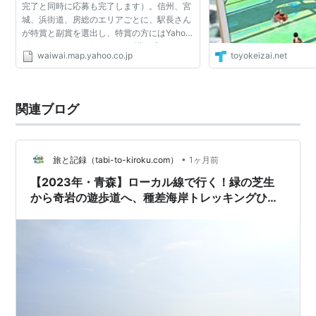
完了と同時に応募も完了します）。信州、宮
城、浜街道、房総のエリアごとに、駅長さん
が特賞と副賞を選出し、特賞の方にはYahoo!
ポイント20,000ポイント、副賞の方には
waiwai.map.yahoo.co.jp
toyokeizai.net
Yahoo!ポイント5,000ポイントをプレゼン
ト！ 応募詳細はこちら ス...
関連ブログ
•
旅と記録（tabi-to-kiroku.com）
1ヶ月前
【2023年・青森】ローカル線で行く！緑の芝生
から奇岩の遊歩道へ、種差海岸トレッキングひと
り旅