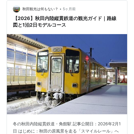
行きの列車が通っていきました。右の桜の木を入れるた
め、引きで撮ると背景の山が小さくなりましたが、春ら
•
秋田観光は何もない？
5ヶ月前
しくていいでしょう。 さて列車が遅れ…
【2026】秋田内陸縦貫鉄道の観光ガイド｜路線
図と1泊2日モデルコース
冬の秋田内陸縦貫鉄道・角館駅 記事公開日：2026年2月1
日 はじめに：秋田の原風景を走る「スマイルレール」へ