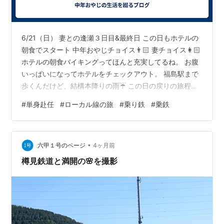
6/21（日） 妻との逢瀬３日目&最終日 この日もホテルの
朝食でスタート 中年おやじチョイス👨🏻 妻チョイス👩🏻
ホテルの朝食バイキングってほんと充実してるね。 お腹
いっぱいになってホテルをチェックアウト。 福島駅まで
歩くんだけど、結構本降りの雨☔ この日の戻りの旅程は
福島0923発（やまびこ）→大宮（はくたか）→上越妙高
#
単身赴任
#
ローカル線の旅
#
乗り鉄
#
乗鉄
（普通）→直江津（普通）→泊（普通）→富山（普通）→
金沢（普通）→福井（普通）→敦賀（普通）→西舞鶴
2228着 の8回乗り換え約13時間の旅の予定 やまびこで福
•
島駅を出発🚄 今回は妻がお見送り😭 1051大宮に到着し
六甲１号のページ
4ヶ月前
て東北新幹線から北陸新幹線に乗り換え🚄 1228上越妙高
樽見鉄道と満開の🌸を撮影
に…