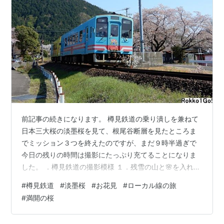
前記事の続きになります。 樽見鉄道の乗り潰しを兼ねて
日本三大桜の淡墨桜を見て、根尾谷断層を見たところま
でミッション３つを終えたのですが、まだ９時半過ぎで
今日の残りの時間は撮影にたっぷり充てることになりま
した。 ．樽見鉄道の撮影模様 １．残雪の山と🌸を入れ
る。 根尾谷の断層がある水鳥駅南側から駅の北側に歩く
#
樽見鉄道
#
淡墨桜
#
お花見
#
ローカル線の旅
と、根尾川に架かる鉄橋があり、そこからバックに雪を
#
満開の桜
頂いた山が見えることから、もしかしたら画になるかと
思い、行ってみる事にしました。 10:15 ７分遅れで樽見