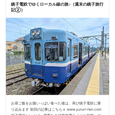
て、ここまで運んでくれた爽やか…
銚子電鉄でゆくローカル線の旅♪（週末の銚子旅行
記②）
お昼ご飯をお腹いっぱい食べた後は、再び銚子電鉄に乗
り込みます 前回の記事はこちら↓ www.yururi-rien.com