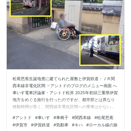
松尾芭蕉生誕地煮に建てられた屋敷と伊賀鉄道・ＪＲ関
西本線非電化区間 ☞アシトドのブログのメニュー画面 へ
車いす電車評論家・アシトド松井 2025年初頭三重県伊賀
地方をめぐる旅行を行ったのですが、都市部とは異なり
移動時間が長く、関西線非電化区間への乗車はかないま
せんでした。今回は伊賀市観光は前回訪れることのでき
#
アシトド
#
車いす
#
車椅子
#
関西本線
#
松尾芭蕉
なかった松尾芭蕉生翁誕生家に絞り込んで、関係する鉄
#
伊賀市
#
伊賀鉄道
#
気動車
#
キハ
#
ローカル線の旅
道会社に事前連絡するなど万全の策をこころみたのです