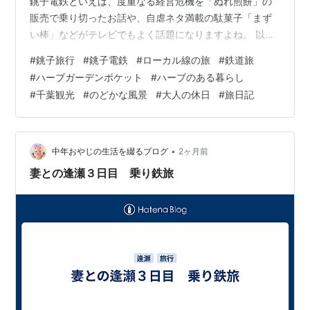
銚子電鉄といえば、度重なる経営危機を「ぬれ煎餅」の
販売で乗り切ったお話や、自虐ネタ満載の駄菓子「まず
い棒」などがテレビでもよく話題になりますよね。 以前
乗った「いすみ鉄道」も素敵でしたが、千葉県は本当に
#
銚子旅行
#
銚子電鉄
#
ローカル線の旅
#
鉄道旅
広くて、いろいろなローカル線があって面白いなぁとし
#
ハーブガーデンポケット
#
ハーブのある暮らし
みじみ感じます。 ガタゴトと進む電車の車窓からは、緑
#
千葉観光
#
のどかな風景
#
大人の休日
#
旅日記
の擦れる音が聞こえたり、木の枝がパシパシと乾いた音
を立てて窓に当たったり。 そのワイルドでリアルな様子
が、また旅情をそそる良いアクセントになっています 今
回の目的地は、行っ…
•
中年おやじの生活を綴るブログ
2ヶ月前
妻との逢瀬３日目 乗り鉄旅