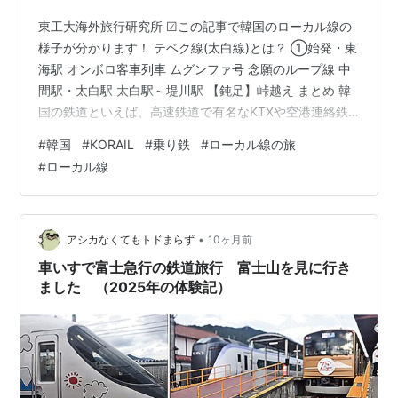
東工大海外旅行研究所 ☑この記事で韓国のローカル線の
様子が分かります！ テベク線(太白線)とは？ ①始発・東
海駅 オンボロ客車列車 ムグンファ号 念願のループ線 中
間駅・太白駅 太白駅～堤川駅 【鈍足】峠越え まとめ 韓
国の鉄道といえば、高速鉄道で有名なKTXや空港連絡鉄
道、首都圏電鉄が挙げられますね。鉄道ファンとして
#
韓国
#
KORAIL
#
乗り鉄
#
ローカル線の旅
は、それらに乗車するのは、とても楽しいですが、ほか
#
ローカル線
にも韓国国鉄には独特で面白いローカル線がいくつも存
在します。今回は韓国の鉄道の中でもかなりのローカル
線であるテベク線（太白線）に乗った感想とその車窓を
お届けします。 テベク線(太白線)とは？ テベク線は韓国
•
アシカなくてもトドまらず
10ヶ月前
東部を走るローカル線です…
車いすで富士急行の鉄道旅行 富士山を見に行き
ました （2025年の体験記）