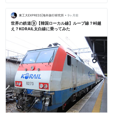
が・・・ また写真撮影をお願いするため以前勤めていた
職場の上司の方に介助を求めないことを条件に同行して
いただいたのですか・・・ ずいぶん冒頭から歯切れの悪
•
東工大EXPRESS|海外旅行研究所
9ヶ月前
いコメントだなぁ この車いす旅行記…
世界の鉄道⑨【韓国ローカル線】ループ線？峠越
え？KORAIL太白線に乗ってみた