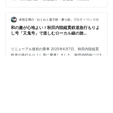
八王子駅からＪＲ大月駅まで特急列車を利用しました 特
急かいじ号に八王子駅から大月駅まで乗車しましいた
（2025年） 八王子を発車するとすぐに都市部から山間部
へと車窓風景が変わります 八王子～大月間の車窓からの
•
本田正博の「わくわく親子鉄・乗り鉄」ブログ
10ヶ月前
風景 ❸大月駅…
和の趣が心地よい！秋田内陸縦貫鉄道急行もりよ
し号「又鬼号」で楽しむローカル線の旅
（2025/6/7）
リニューアル後初の乗車 2025年6月7日、秋田内陸縦貫
鉄道の急行もりよし号に乗車しました。秋田内陸線には3
つの観光列車があり、今回乗車したのは「又鬼号」とい
う和風のお座敷風車両です。 リニューアルされてから初
めての乗車でしたが、期待を大きく上回る素晴らしい列
車でした。阿仁合駅から鷹巣駅までの片道でしたが、何
#
秋田内陸縦貫鉄道
#
急行もりよし
#
乗り鉄
度も乗ってみたくなる魅力に溢れていました。 深緑色の
#
ローカル線の旅
美しい車両 駅のホームに停車する又鬼号は、落ち着いた
深緑色の車体が印象的でした。「AKITA MATAGI GO」
「AKITA NAIRIKU LINE」の文字が金色で輝き、エンブレ
ムには「又鬼」の文字が。この車両名は秋田の伝統的な
•
迷走主婦のブログ
1年前