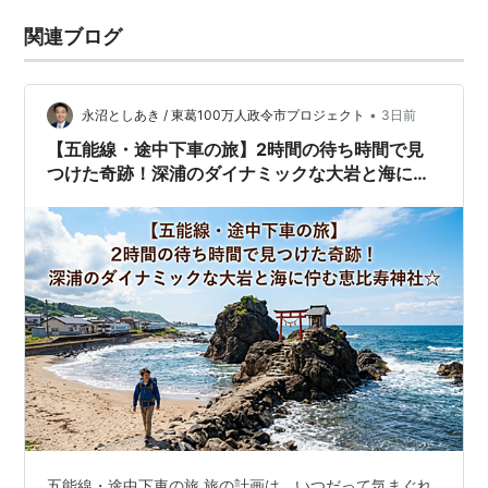
関連ブログ
•
永沼としあき / 東葛100万人政令市プロジェクト
3日前
【五能線・途中下車の旅】2時間の待ち時間で見
つけた奇跡！深浦のダイナミックな大岩と海に佇
む恵比寿神社☆
五能線・途中下車の旅 旅の計画は、いつだって気まぐれ