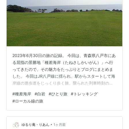
2023年6月30日の旅の記録。 今回は、青森県八戸市にあ
る屈指の景勝地「種差海岸（たねさしかいがん）」へ行
ってきたので、その魅力をたっぷりとブログにまとめま
した。 今回はJR八戸線に揺られ、駅からスタートして海
岸線の遊歩道をじっくり歩く旅。限られた列車時刻の中
で、大自然と駆け引きしながら歩いた臨場感あふれるル
#
種差海岸
#
白岩
#
ひとり旅
#
トレッキング
ートをご紹介します！ ── 旅の始まりはJR八戸線「種差
#
ローカル線の旅
海岸駅」から 旅のスタートは、どこかノスタルジックな
雰囲気が漂うJR八戸線「種差海岸駅」。 駅に降り立つ
と、さっそく綺麗なピンクのツツジの花と、どこか可愛
らしいデザインの駅名標が出迎えてくれました。そし
•
ゆるり庵・りあん
1ヶ月前