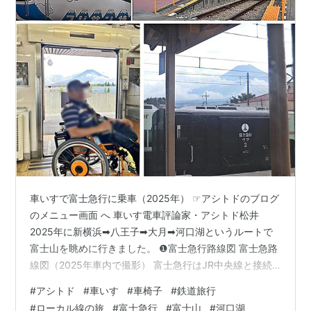
車いすで富士急行に乗車（2025年） ☞アシトドのブログ
のメニュー画面 へ 車いす電車評論家・アシトド松井
2025年に新横浜➡八王子➡大月➡河口湖というルートで
富士山を眺めに行きました。 ❶富士急行路線図 富士急路
線図（2025年車内で撮影） 富士急行はJR中央線と接続
する大月駅から河口湖駅を結ぶ鉄道で富士山駅でスイッ
#
アシトド
#
車いす
#
車椅子
#
鉄道旅行
チハ‘ック(電車の進行方向を変える)を行います。 ❷ＪＲ
#
ローカル線の旅
#
富士急行
#
富士山
#
河口湖