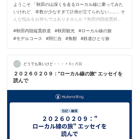
ようこそ 「秋田の山深くを走るローカル線に乗ってみた
いけれど、本数が少なすぎて計画が立てられない……」そ
んな悩みをお持ちではありませんか？秋田内陸縦貫鉄道
（通称：内陸線）は、角館から鷹巣まで約94kmを結ぶ絶
#
秋田内陸縦貫鉄道
#
秋田観光
#
ローカル線の旅
景路線ですが、ネット上の口コミ（4travelや
#
モデルコース
#
阿仁合
#
角館
#
鉄道ひとり旅
Tripadvisor）を見ると、「景色は最高だが移動が大変」
「待ち時間の潰し方に困った」という本音の声も散見さ
れます。 確かに、1日に数本という区間もあり、無計画に
飛び乗ると「駅で2時間立ち往生」なんてことにもなりか
•
どうでも良いけど・・・
6ヶ月前
ねません。しかし…
２０２６０２０９："ローカル線の旅" エッセイを
読んで