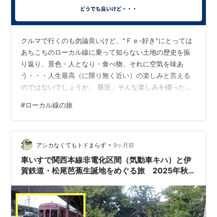
クルマで行くのも勿論良いけど、"Ｆｅ-好き"にとっては
あちこちのローカル線に乗って知らない土地の歴史を振
り返り、景色・人となり・食べ物、それに空気を味あ
う・・・人生最高（に限り無く近い）の楽しみと言える
のではないでしょうか。 最近、そんな楽しみを綴ったシ
ョート・エッセイに出会った： "ローカル線に乗って小さ
#
ローカル線の旅
な町へ" 筆者：川本三郎氏（評論家） 出自：日経紙；２
月１日付け朝刊文化紙面 このエッセイは： "一人暮らし
の老人のささやかな楽しみごとはローカル鉄道のひとり
•
旅"・・・で始まる。 そして： ①水郡線（すいぐんせ
アシカなくてもトドまらず
9ヶ月前
ん） ②八高線 ③身延線 ④成田線 ⑤中央本線 ⑥左沢
車いすで関西本線非電化区間（気動車キハ）と伊
線沿線 が紹介されている・・…
賀鉄道・松尾芭蕉生誕地をめぐる旅 2025年秋
（前編）