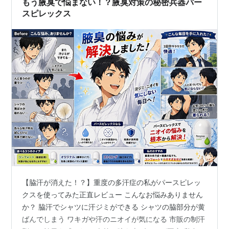
もう腋臭で悩まない！？腋臭対策の秘密兵器パー
ックを口コミ デオコのロール…
スピレックス
【脇汗が消えた！？】重度の多汗症の私がパースピレッ
クスを使ってみた正直レビュー こんなお悩みありません
か？ 脇汗でシャツに汗ジミができる シャツの脇部分が黄
ばんでしまう ワキガや汗のニオイが気になる 市販の制汗