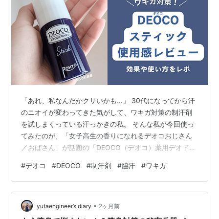
「あれ、私なんだかクサいかも…」 30代になってから汗
のニオイが変わってきた気がして、ワキガ対策の制汗剤
を試しまくっている汗っかきの私。 そんな私が今回使っ
てみたのが、「女子高生の香りになれるデオコおじさん
／おばさん」が話題の「DEOCO（デオコ）薬用デオドラ
ント スティック」です。 この記事では、実際にデオコ
#
デオコ
#
DEOCO
#
制汗剤
#
脇汗
#
ワキガ
スティックを使い倒した私の体験レビューを大公開！
「デオコのスティックは効果あるの？」 「デオコのロー
ルオンとスティックの違いは？」 と気になっている方
•
は、ぜひ参考にしてみてくださいね。 ＞＞デオコ薬用デ
yutaengineer’s diary
2ヶ月前
オドラントスティック デオコ 薬用デオドラント スティ