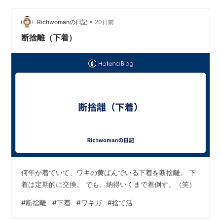
もあり、本人が自分の臭いに気づきにくいこともありま
す。 このブログでは、ワキガとは何か、自分で気づかな
•
Richwomanの日記
20日前
い理由、臭いが残る原因、効果的…
断捨離（下着）
何年か着ていて、ワキの黄ばんでいる下着を断捨離。 下
着は定期的に交換。 でも、納得いくまで着倒す。（笑）
#
断捨離
#
下着
#
ワキガ
#
捨て活