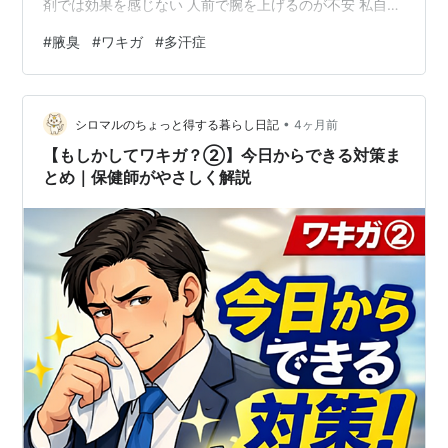
剤では効果を感じない 人前で腕を上げるのが不安 私自
身、重度の多汗症＋腋臭だと自覚しています。 夏だけで
#
腋臭
#
ワキガ
#
多汗症
なく冬でも脇汗をかき、お気に入りのシャツが黄ばんで
しまうこともしばしば。 そんな私が出会ったのがパース
ピレックスでした。 実際に使って感じたこと 正直、最初
•
は半信半疑でした。 しかし塗ったその日から脇汗がほと
シロマルのちょっと得する暮らし日記
4ヶ月前
んど出なくなりました。 最初の1週間は毎日使用しました
【もしかしてワキガ？②】今日からできる対策ま
が、長年悩んでいたシャツ…
とめ｜保健師がやさしく解説