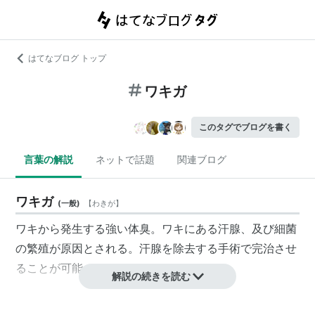
はてなブログ トップ
ワキガ
このタグでブログを書く
言葉の解説
ネットで話題
関連ブログ
ワキガ
(
一般
)
【
わきが
】
ワキから発生する強い体臭。ワキにある汗腺、及び細菌
の繁殖が原因とされる。汗腺を除去する手術で完治させ
ることが可能。
解説の続きを読む