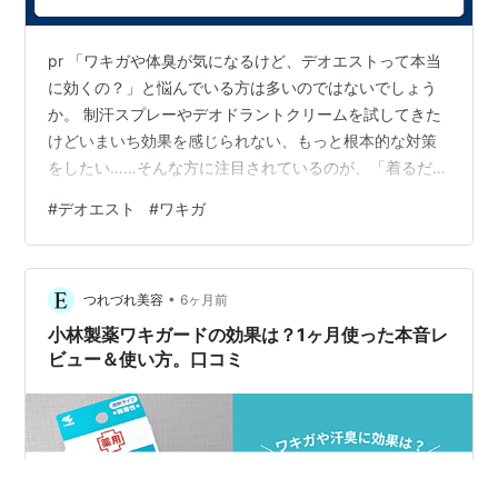
pr 「ワキガや体臭が気になるけど、デオエストって本当
に効くの？」と悩んでいる方は多いのではないでしょう
か。 制汗スプレーやデオドラントクリームを試してきた
けどいまいち効果を感じられない、もっと根本的な対策
をしたい……そんな方に注目されているのが、「着るだけ
でニオイをケアできる消臭インナー」です。 中でも話題
#
デオエスト
#
ワキガ
なのが、東証プライム上場の繊維メーカー・セーレン株
式会社が開発したデオエスト（DEOEST）。「30秒で
80%消臭」「100回洗っても効果が続く」という驚きの
•
スペックで、累計50万着以上を販売している実力派ブラ
つれづれ美容
6ヶ月前
ンドです。 この記事では、デオエストのワキガへの効
小林製薬ワキガードの効果は？1ヶ月使った本音レ
果・仕組み・リアルな口コミ・デ…
ビュー＆使い方。口コミ