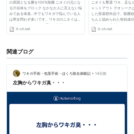
の原因となる菌を100%除菌 ニオイの元にな
ニオイも撃退 ワキ、足な
る汗自体をブロック なかなか人に言えない悩
ャットアウト デオシーク
みである体臭…中でもワキガで悩んでいる人
した医薬部外品で、殺菌
は男女問わず多いです。ワキガのニオイは人
ちんと認められた有効成
から嫌がられるから、手術を検討している人
商品です。 市販されてい
it-ch.net
it-ch.net
もいますよね。 でも「ワキガの手術をする前
ームと比べると、医薬部
に、ワキガ対策に...
分が違いますの...
関連ブログ
•
ワキガ手術・包茎手術・ほくろ除去体験記
14日前
左胸からワキガ臭・・・