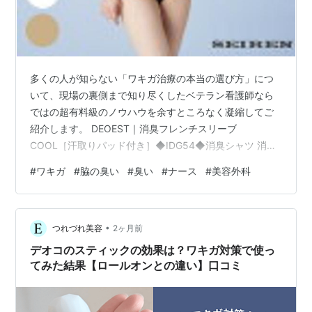
多くの人が知らない「ワキガ治療の本当の選び方」につ
いて、現場の裏側まで知り尽くしたベテラン看護師なら
ではの超有料級のノウハウを余すところなく凝縮してご
紹介します。 DEOEST｜消臭フレンチスリーブ
COOL［汗取りパッド付き］◆IDG54◆消臭シャツ 消臭
下着 消臭インナー 半袖 体臭 汗臭 加齢臭 脇臭 生乾き臭
#
ワキガ
#
脇の臭い
#
臭い
#
ナース
#
美容外科
脇汗 汗脇 わきが 汗じみ 女性 婦人 レディース 接触冷感
涼感 クールビズ価格: 3454 円楽天で詳細を見る ネット
上の広告やクリニックの華やかなホームページを見てい
•
るだけでは絶対に気づけない、治療選びで失敗しないた
つれづれ美容
2ヶ月前
めの「知らなきゃ損する真実」が満載ですので、これか
デオコのスティックの効果は？ワキガ対策で使っ
ら治療を考…
てみた結果【ロールオンとの違い】口コミ