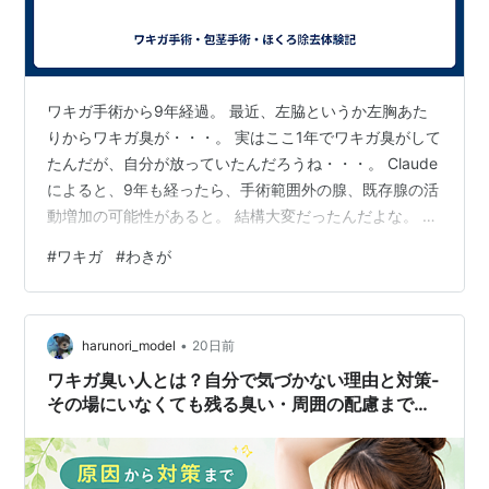
ワキガ手術から9年経過。 最近、左脇というか左胸あた
りからワキガ臭が・・・。 実はここ1年でワキガ臭がして
たんだが、自分が放っていたんだろうね・・・。 Claude
によると、9年も経ったら、手術範囲外の腺、既存腺の活
動増加の可能性があると。 結構大変だったんだよな。 も
う1回やる気はしないけど、人権がなくなる・・・。 また
#
ワキガ
#
わきが
対人恐怖症がひどくなる。
•
harunori_model
20日前
ワキガ臭い人とは？自分で気づかない理由と対策-
その場にいなくても残る臭い・周囲の配慮まで解
説