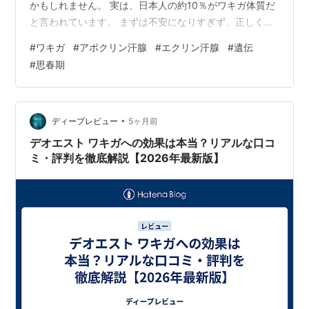
かもしれません。 実は、日本人の約10％がワキガ体質だ
と言われています。 まずは不安になりすぎず、正しく知
ることから始めていきましょう。 【目次】 そもそもワキ
#
ワキガ
#
アポクリン汗腺
#
エクリン汗腺
#
遺伝
ガとは？ 汗すべてがクサイ訳ではない アポクリン汗腺
#
思春期
エクリン汗腺 ワキガは体質 ワキガは思春期に始まる ニ
オイはストレスや生活習慣から まとめ｜ワキガはあなた
のせいじゃない 1. そもそもワキガとは？ ワキガは、ワキ
だけの問題ではなく、 👉 体のいろいろな部位からニオイ
•
ディープレビュー
5ヶ月前
の原…
デオエスト ワキガへの効果は本当？リアルな口コ
ミ・評判を徹底解説【2026年最新版】