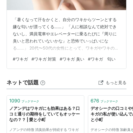
「暑くなって汗をかくと、自分のワキからツーンとする
嫌な匂いが漂ってくる……」 「人に相談なんて絶対でき
ないし、満員電車やエレベーターに乗るたびに『周りに
臭いと思われていないかな』と恐怖でいっぱいにな
る……」 20代〜50代の女性にとって、ワキガやワキの嫌
な匂いの悩みは、誰にも言えない本当に深刻な問題です
#
ワキガ
#
ワキガ 対策
#
ワキガ 臭い
#
ワキガ 匂い
よね。 ドラッグストアで評判の制汗スプレーやロールオ
ンを片っ端から試したものの、「塗った直後しか効果が
ない」「汗をかいたら結局匂ってしまう」と絶望してい
ネットで話題
もっと見る
ませんか？ 実は、どれだけ制汗剤を塗り重ねてもワキガ
臭が消えないのには、明確な科学的理由があります。 今
回は、長年重度のワキガに悩み、あらゆる市…
1090
676
ブックマーク
ブックマーク
ノアンデはワキガにも効果はある？口
デオシークの口コミや
コミ通りの期待をしていてもオッケー
キガの私が使い込んでみ
なの？？ | 愛と小町
と小町
ノアンデの特徴 消臭効果が持続する ワキガ
デオシークの特徴 加齢臭