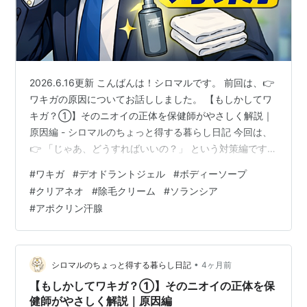
2026.6.16更新 こんばんは！シロマルです。 前回は、👉
ワキガの原因についてお話ししました。 【もしかしてワ
キガ？①】そのニオイの正体を保健師がやさしく解説｜
原因編 - シロマルのちょっと得する暮らし日記 今回は、
👉 「じゃあ、どうすればいいの？」 という対策編です。
ワキガは体質ですが、👉 対策でしっかりコントロールで
#
ワキガ
#
デオドラントジェル
#
ボディーソープ
きるものです。 できることから、順番にご紹介します。
#
クリアネオ
#
除毛クリーム
#
ソランシア
【目次】 1. 汗の量を抑える 2. 清潔を保つ（菌を増やさな
#
アポクリン汗腺
い） 3.アポクリン汗腺そのものを減らす 4.まとめ｜一人
で悩まなくて大丈夫 1. 汗の量を抑える まず大切なのが、
👉 汗の量そのものを減らすことです…
•
シロマルのちょっと得する暮らし日記
4ヶ月前
【もしかしてワキガ？①】そのニオイの正体を保
健師がやさしく解説｜原因編