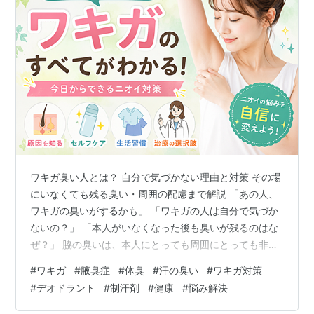
ワキガ臭い人とは？ 自分で気づかない理由と対策 その場
にいなくても残る臭い・周囲の配慮まで解説 「あの人、
ワキガの臭いがするかも」 「ワキガの人は自分で気づか
ないの？」 「本人がいなくなった後も臭いが残るのはな
ぜ？」 脇の臭いは、本人にとっても周囲にとっても非常
にデリケートな問題です。 特に夏場や満員電車、職場な
#
ワキガ
#
腋臭症
#
体臭
#
汗の臭い
#
ワキガ対策
どでは、ワキガの臭いが気になってしまうことがありま
#
デオドラント
#
制汗剤
#
健康
#
悩み解決
す。 一方で、ワキガは単純に「不潔だから臭う」という
ものではありません。 体質や汗腺の特徴が関係する場合