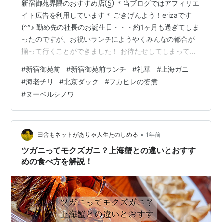
新宿御苑界隈のおすすめ店⑤ ＊当ブログではアフィリエ
イト広告を利用しています＊ ごきげんよう！erizaです
(^^♪ 勤め先の社長のお誕生日・・・約1ヶ月も過ぎてしま
ったのですが、お祝いランチにようやくみんなの都合が
揃って行くことができました！ お待たせしてしまって、
申し訳ないっ(^-^; 今回は、何度か行ったことがある新宿
#
新宿御苑前
#
新宿御苑前ランチ
#
礼華
#
上海ガニ
御苑前の【礼華】さん♬ 礼華（らいか） 〒160-0022東
#
海老チリ
#
北京ダック
#
フカヒレの姿煮
京都新宿区新宿1−3−12壱丁目参番館 1F TEL： 03-
#
ヌーベルシノワ
5367-8355 営業時間11:30～15:00（ラストオーダー
14:00）17:30～22:30（ラストオーダー21:00） 【公式
HP】中国料理 …
•
田舎もネットがありゃ人生たのしめる
1年前
ツガニってモクズガニ？上海蟹との違いとおすす
めの食べ方を解説！