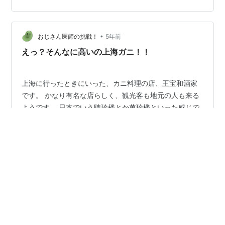
持ってきてオスとメスの紹介。そして紐をほどいて活き
の良さを見せてくれます。三人でオスとメスを二匹ず
つ。料理は三匹分を+９００円でおこげに。残り三匹はむ
•
き身にてもらいました。 蟹が蒸し上がるまで、皆さん紹
おじさん医師の挑戦！
5年前
興酒ですが私だけジャスミン茶。ポットがうれしい(^^♪
えっ？そんなに高いの上海ガニ！！
「前菜三種盛り合わせ」 なんだか…