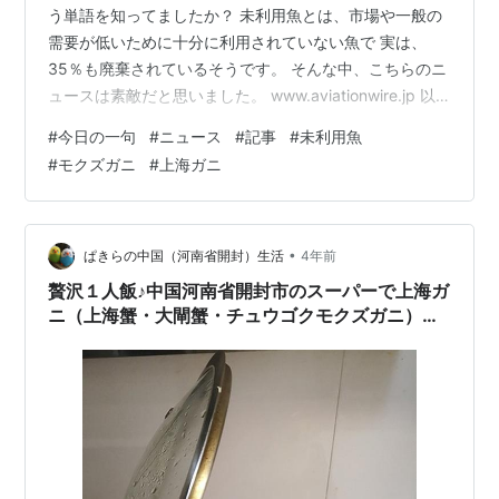
う単語を知ってましたか？ 未利用魚とは、市場や一般の
需要が低いために十分に利用されていない魚で 実は、
35％も廃棄されているそうです。 そんな中、こちらのニ
ュースは素敵だと思いました。 www.aviationwire.jp 以
下コピペしながら紹介 北海道で駆除の対象となっている
#
今日の一句
#
ニュース
#
記事
#
未利用魚
未利用資源「モクズガニ」 の商品化を目指す試食会が、
#
モクズガニ
#
上海ガニ
ピーチ・アビエーション（APJ/MM）と 連携協定を結ぶ
東京農業大学（東京・世田谷区）で11月30日に開催され
た。 ピーチが販売するグッズには再利用商品が多いこと
から、 未利用資源の活用の観点でピーチ社員が学生に
•
ぱきらの中国（河南省開封）生活
4年前
ア…
贅沢１人飯♪中国河南省開封市のスーパーで上海ガ
ニ（上海蟹・大閘蟹・チュウゴクモクズガニ）を
買って蒸して食べました(*^^*)