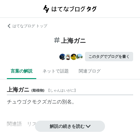
はてなブログ トップ
上海ガニ
このタグでブログを書く
言葉の解説
ネットで話題
関連ブログ
上海ガニ
(
動植物
)
【
しゃんはいがに
】
チュウゴクモクズガニ
の別名。
関連語 リスト::動物 リスト::甲殻類
解説の続きを読む