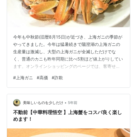
今年も中秋節(旧暦8月15日)が近づき、上海ガニの季節が
やってきました。今年は猛暑続きで陽澄湖の上海ガニの
生産量は激減し、大型の上海ガニが全滅しただけでな
く、普通のカニも昨年同期に比べ5割ほど値上がりしてい
ます。オンラインショッピングのページでは、客寄せの
ため特別に値引いた「試食価格」が設定されています
#
上海ガニ
#
高価
#
詐欺
が、その中には販売者のふりをした詐欺師も紛れ込んで
います。
•
美味しいものを少しだけ
5年前
不動前【中華料理悟空 】上海蟹をコスパ良く楽し
めます！