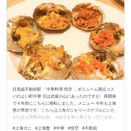
目黒線不動前駅 「中華料理 悟空 」ボリューム満点コス
パのよい町中華 元は武蔵小山にあったのですが、再開発
で４年前にこちらに移転しました。メニュー 今年も上海
蟹の季節です。こちらは上海ガニをリーズナブルにいた
だけると評判のお店。 それでも年々高くなっています💦
上海蟹を注文すると、まずはお店の方が縛られたかにを
#
上海ガニ
#
上海蟹
#
中華
#
悟空
#
不動前