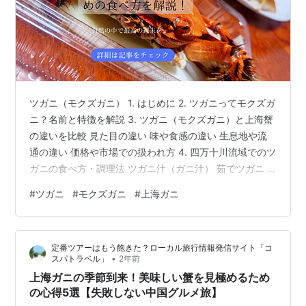
ツガニ（モクズガニ） 1. はじめに 2. ツガニってモクズガ
ニ？名前と特徴を解説 3. ツガニ（モクズガニ）と上海蟹
の違いを比較 見た目の違い 味や食感の違い 生息地や流
通の違い 価格や市場での扱われ方 4. 四万十川流域でのツ
ガニの食べ方・調理法 ツガニ汁（ガニ汁） 茹でツガニ 5.
よくある質問（FAQ） 6. まとめ あなた: ChatGPT: ツガ
#
ツガニ
#
モクズガニ
#
上海ガニ
ニってモクズガニ？上海蟹との違いとおすすめの食べ方
を解説！ 1. はじめに 2. ツガニってモクズガニ？名前と特
徴を解説 3. ツガニ（モクズガニ）と上海蟹の違いを比較
定番ツアーはもう飽きた？ローカル旅行情報発信サイト「コ
見た目の違い 味や食感の違い 生息地や流通の違い 価格
•
スパトラベル」
2年前
や市場での扱われ…
上海ガニの季節到来！美味しい蟹を見極めるため
の心得5選【失敗しない中国グルメ旅】