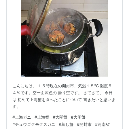
こんにちは。 １５時現在の開封市、気温１５℃ 湿度５
４％です。空一面灰色の 曇り空です。 さてさて、 今日
は 初めて上海蟹を食べたことについて 書きたいと思いま
す。
#
上海ガニ
#
上海蟹
#
大閘蟹
#
大闸蟹
#
チュウゴクモクズガニ
#
蒸し蟹
#
開封市
#
河南省