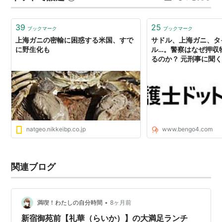
39
25
ブックマーク
ブックマーク
上海ガニの密輸に困惑する米国、すで
サドル、上海ガニ、タ
に野生化も
ル…。警察はなぜ押収
るのか？ 元刑事に聞く
護士ドットコムニュー
natgeo.nikkeibp.co.jp
www.bengo4.com
関連ブログ
•
満喫！わたしの自分時間
8ヶ月前
新宿御苑前【礼華（らいか）】の大満足ランチ