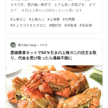
２％です。雲の無い青空で、とても良い天気です。 さて
さて、 今日は上海カニの話をしたいと思います。
#
上海ガニ
#
上海カニ
#
上海蟹
#
大闸蟹
#
チュウゴクモクズガニ
#
開封市
#
河南省
#
宝应湖
•
黄大仙の blog
4年前
悪徳業者ネットで50％引きの上海ガニの注文を取
り、代金を受け取ったら連絡不能に