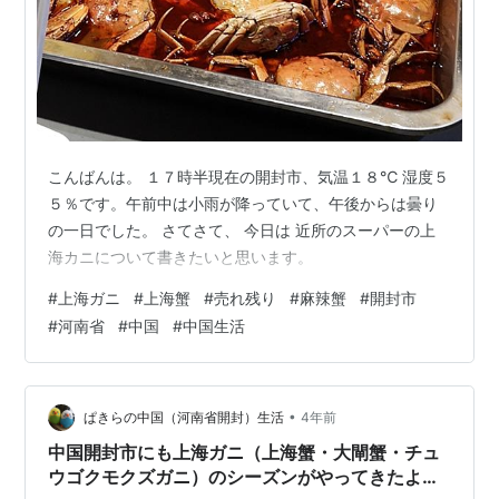
こんばんは。 １７時半現在の開封市、気温１８℃ 湿度５
５％です。午前中は小雨が降っていて、午後からは曇り
の一日でした。 さてさて、 今日は 近所のスーパーの上
海カニについて書きたいと思います。
#
上海ガニ
#
上海蟹
#
売れ残り
#
麻辣蟹
#
開封市
#
河南省
#
中国
#
中国生活
•
ぱきらの中国（河南省開封）生活
4年前
中国開封市にも上海ガニ（上海蟹・大閘蟹・チュ
ウゴクモクズガニ）のシーズンがやってきたよう