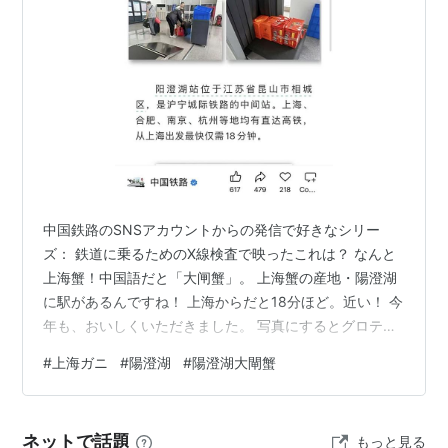
中国鉄路のSNSアカウントからの発信で好きなシリー
ズ： 鉄道に乗るためのX線検査で映ったこれは？ なんと
上海蟹！中国語だと「大闸蟹」。 上海蟹の産地・陽澄湖
に駅があるんですね！ 上海からだと18分ほど。近い！ 今
年も、おいしくいただきました。 写真にするとグロテス
クですね… メスとオスでおなかの形が違いますが、中の
#
上海ガニ
#
陽澄湖
#
陽澄湖大閘蟹
味も全然違います。 私はオスのもっちり感が好き…で
す。 四川で映ったこれは？ chinatrain.hatenablog.com
ランキング参加中鉄道
ネットで話題
もっと見る