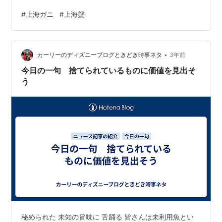
い出が台無しになってしまうことも。今回は、現地で実
#
上海ガニ
#
上海蟹
際に体験した失敗や成功をもとに、観光客でも失敗しな
い上海ガニの見極め方を5つのポイントでお伝えする。
心得その1：オスとメスで味わいが全く違う 上海ガニの大
•
きな特徴は、オスとメスで味わいが異なることだ。メス
カーリーのディズニーブログときどき時事ネタ
3年前
は香り高いカニミソ（内子）が特徴で、9月下旬から10月
今日の一句 捨てられているものに価値を見出そ
にかけてが最盛期となる。一方のオスは、身…
う
秘められた 未知の旨味に 舌踊る 皆さんは未利用魚とい