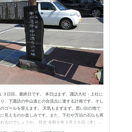
れ ３日目。最終日です。 本日はまず、諏訪大社・上社に
戻り、下諏訪の中山道との合流点に達する計画です。そし
のゴールを迎えます。 天気もまずまず、思い出の地で
うに見えるのか楽しみです。また、下社や万治の石仏も再
れるのでしょうか。 目次 令和５年３月３０日（木） 晴
諏訪大社・上社本宮 ３ 四賀（しが）地区 ４ 赤羽根地