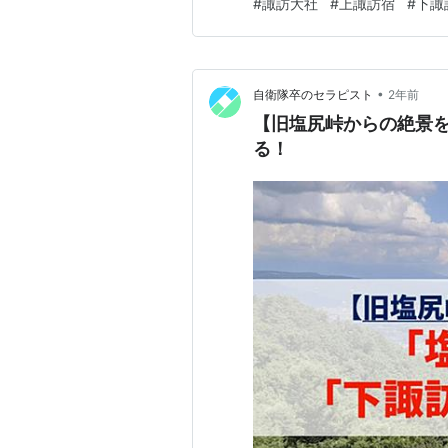
#
諏訪大社
#
上諏訪宿
#
下諏
区、清水地区 ５ 上諏訪宿 ６ 
ール ９ 下社春宮へ
•
自衛隊卒のセラピスト
2年前
【旧塩尻峠からの絶景
る！