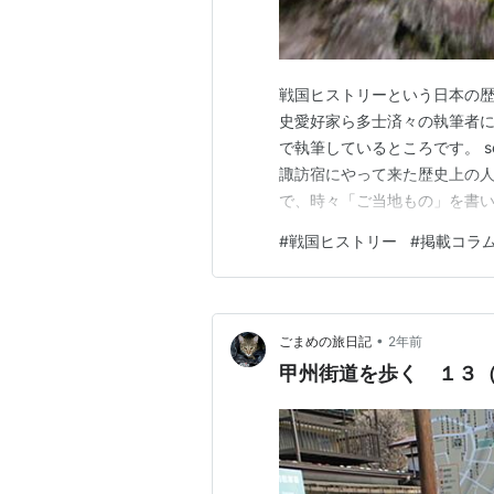
戦国ヒストリーという日本の
史愛好家ら多士済々の執筆者
で執筆しているところです。 se
諏訪宿にやって来た歴史上の人
で、時々「ご当地もの」を書
白い地域であり、コラムのネタ
#
戦国ヒストリー
#
掲載コラ
訪宿は、諏訪大社下社のおひ
（甲州道中）の終点にもあたり
•
ごまめの旅日記
2年前
甲州街道を歩く １３