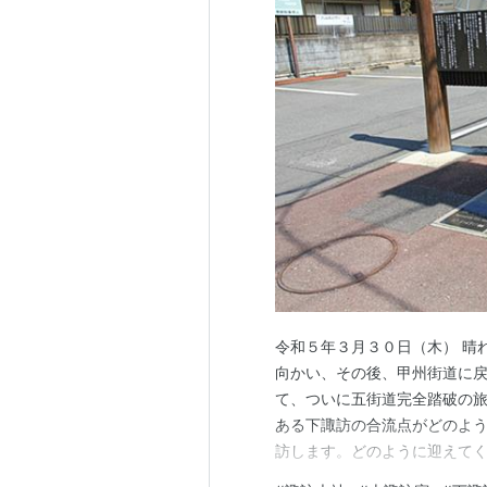
令和５年３月３０日（木） 晴
向かい、その後、甲州街道に
て、ついに五街道完全踏破の旅
ある下諏訪の合流点がどのよ
訪します。どのように迎えてく
れ １ 諏訪大社・上社前宮 ２ 