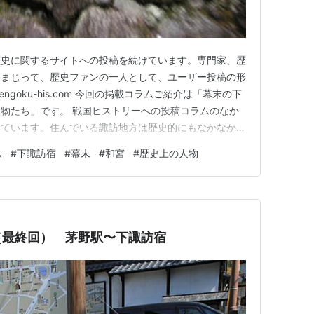
歴史に関するサイトへの投稿を続けています。専門家、歴
にまじって、歴史ファンの一人として、ユーザー投稿の形
ngoku-his.com 今回の掲載コラムご紹介は「幕末の下
物たち」です。 戦国ヒストリーへの投稿コラムのなか
いています。住んでいる諏訪地方は歴史的にもなかなか面
には欠かないといってもいいでしょう。 なかでも下諏
ム
#
下諏訪宿
#
幕末
#
和宮
#
歴史上の人物
ざ元というだけでなく、中山道の宿場町であり、甲州街道
ます。中山…
（最終回） 茅野駅〜下諏訪宿