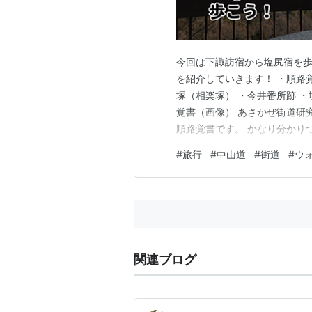
今回は下諏訪宿から塩尻宿を歩
を紹介していきます！ ・順路
塚（相楽塚） ・今井番所跡 ・
覚書（画像） あさかぜ街道研
順路覚書です。 かなり分かり
発！＆諏訪大社下社秋宮 下諏
#
旅行
#
中山道
#
街道
#
ウ
り、参拝しました。 諏訪大社
は春宮・秋宮があります。 「
関連ブログ