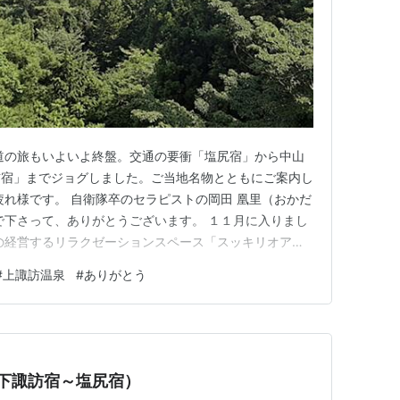
道の旅もいよいよ終盤。交通の要衝「塩尻宿」から中山
訪宿」までジョグしました。ご当地名物とともにご案内し
疲れ様です。 自衛隊卒のセラピストの岡田 凰里（おかだ
で下さって、ありがとうございます。 １１月に入りまし
の経営するリラクゼーションスペース「スッキリオアシ
。 コロナ禍を乗り越えて５年間無事に経営できたの
#
上諏訪温泉
#
ありがとう
ます。 今後も皆様の健やかで心地よい生活を、誠心誠
 ５周年を機に営業体…
（下諏訪宿～塩尻宿）